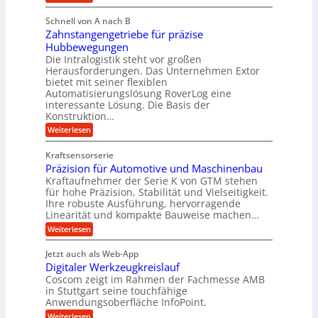
e
e
M
u
i
b
Schnell von A nach B
e
l
g
i
Zahnstangengetriebe für präzise
h
i
e
g
Hubbewegungen
r
k
r
Die Intralogistik steht vor großen
e
A
i
t
Herausforderungen. Das Unternehmen Extor
K
r
m
bietet mit seiner flexiblen
U
u
b
Automatisierungslösung RoverLog eine
V
m
g
e
interessante Lösung. Die Basis der
e
s
e
Konstruktion…
i
r
a
l
t
:
Weiterlesen
g
t
g
Z
s
l
a
z
e
Kraftsensorserie
l
h
e
u
w
Präzision für Automotive und Maschinenbau
o
n
i
n
s
Kraftaufnehmer der Serie K von GTM stehen
i
s
c
t
d
für hohe Präzision, Stabilität und Vielseitigkeit.
n
e
a
h
Ihre robuste Ausführung, hervorragende
A
d
n
,
Linearität und kompakte Bauweise machen…
u
g
e
w
:
e
Weiterlesen
f
t
e
P
n
t
r
r
g
n
Jetzt auch als Web-App
r
ä
e
i
i
Digitaler Werkzeugkreislauf
z
t
a
e
g
i
r
Coscom zeigt im Rahmen der Fachmesse AMB
g
b
s
i
in Stuttgart seine touchfähige
e
s
i
e
e
Anwendungsoberfläche InfoPoint.
r
o
b
e
f
:
Weiterlesen
S
n
e