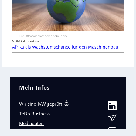
Bild: ©fotomek/stock.adobe.com
VDMA-Initiative
Afrika als Wachstumschance für den Maschinenbau
Mehr Infos
Wir sind IVW geprüft!
TeDo Business
Mediadaten
Abo-Service