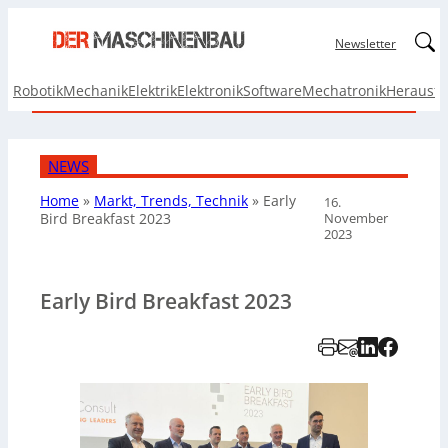
Linked
Newsletter
Robotik
Mechanik
Elektrik
Elektronik
Software
Mechatronik
Herausf
NEWS
Home
»
Markt, Trends, Technik
»
Early
16.
November
Bird Breakfast 2023
2023
Early Bird Breakfast 2023