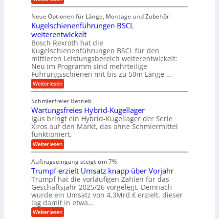
i
D
f
ü
f
t
i
ü
ü
n
Neue Optionen für Länge, Montage und Zubehör
r
e
g
r
r
g
Kugelschienenführungen BSCL
r
i
A
l
p
a
t
weiterentwickelt
u
r
a
l
a
t
ä
n
Bosch Rexroth hat die
u
e
l
o
z
Kugelschienenführungen BSCL für den
g
e
e
m
i
n
mittleren Leistungsbereich weiterentwickelt:
r
o
s
U
Neu im Programm sind mehrteilige
W
t
e
m
Führungsschienen mit bis zu 50m Länge,…
e
i
H
r
g
v
u
:
Weiterlesen
k
e
b
K
e
z
u
b
u
b
Schmierfreier Betrieb
e
n
e
g
u
u
d
Wartungsfreies Hybrid-Kugellager
w
e
g
M
e
l
Igus bringt ein Hybrid-Kugellager der Serie
n
k
a
g
s
Xiros auf den Markt, das ohne Schmiermittel
g
r
s
u
c
funktioniert.
e
c
e
n
h
i
h
:
g
Weiterlesen
i
n
s
i
W
e
e
l
n
a
n
n
Auftragseingang steigt um 7%
a
e
r
e
u
Trumpf erzielt Umsatz knapp über Vorjahr
n
t
n
f
b
u
Trumpf hat die vorläufigen Zahlen für das
f
a
n
ü
Geschäftsjahr 2025/26 vorgelegt. Demnach
u
g
h
wurde ein Umsatz von 4,3Mrd.€ erzielt, dieser
s
r
lag damit in etwa…
f
u
:
r
Weiterlesen
n
T
e