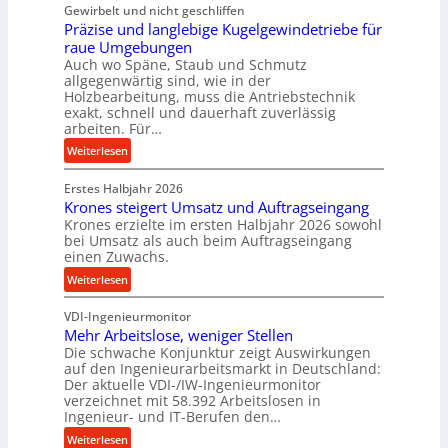
Gewirbelt und nicht geschliffen
u
b
Präzise und langlebige Kugelgewindetriebe für
g
e
raue Umgebungen
e
i
Auch wo Späne, Staub und Schmutz
l
m
allgegenwärtig sind, wie in der
g
Holzbearbeitung, muss die Antriebstechnik
D
e
exakt, schnell und dauerhaft zuverlässig
r
w
arbeiten. Für…
ü
i
:
Weiterlesen
c
n
P
k
d
Erstes Halbjahr 2026
r
p
e
Krones steigert Umsatz und Auftragseingang
ä
r
t
Krones erzielte im ersten Halbjahr 2026 sowohl
z
o
r
bei Umsatz als auch beim Auftragseingang
i
z
einen Zuwachs.
i
s
e
e
:
Weiterlesen
e
s
b
K
u
s
u
VDI-Ingenieurmonitor
r
n
n
Mehr Arbeitslose, weniger Stellen
o
d
Die schwache Konjunktur zeigt Auswirkungen
d
n
l
auf den Ingenieurarbeitsmarkt in Deutschland:
H
e
a
Der aktuelle VDI-/IW-Ingenieurmonitor
y
s
n
verzeichnet mit 58.392 Arbeitslosen in
d
s
Ingenieur- und IT-Berufen den…
g
r
t
l
:
Weiterlesen
a