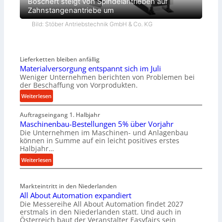
Boschert steigt von Spindelantrieben auf
Zahnstangenantriebe um
Bild: Stöber Antriebstechnik GmbH & Co. KG
Lieferketten bleiben anfällig
Materialversorgung entspannt sich im Juli
Weniger Unternehmen berichten von Problemen bei
der Beschaffung von Vorprodukten.
:
Weiterlesen
M
Auftragseingang 1. Halbjahr
a
Maschinenbau-Bestellungen 5% über Vorjahr
t
Die Unternehmen im Maschinen- und Anlagenbau
e
können in Summe auf ein leicht positives erstes
r
Halbjahr…
i
:
Weiterlesen
a
M
l
a
v
Markteintritt in den Niederlanden
s
e
All About Automation expandiert
c
r
Die Messereihe All About Automation findet 2027
h
s
erstmals in den Niederlanden statt. Und auch in
i
o
Österreich baut der Veranstalter Easyfairs sein