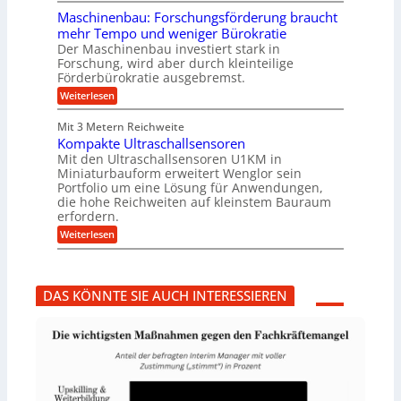
g
r
i
e
Maschinenbau: Forschungsförderung braucht
u
e
n
mehr Tempo und weniger Bürokratie
m
s
B
Der Maschinenbau investiert stark in
p
H
S
Forschung, wird aber durch kleinteilige
f
y
C
e
b
Förderbürokratie ausgebremst.
L
r
r
w
:
Weiterlesen
z
i
e
M
i
d
i
a
e
-
Mit 3 Metern Reichweite
t
s
l
K
e
Kompakte Ultraschallsensoren
c
t
u
r
h
Mit den Ultraschallsensoren U1KM in
U
g
e
i
Miniaturbauform erweitert Wenglor sein
m
e
n
n
Portfolio um eine Lösung für Anwendungen,
s
l
t
e
a
l
die hohe Reichweiten auf kleinstem Bauraum
w
n
t
a
erfordern.
i
b
z
g
c
a
:
Weiterlesen
k
e
k
u
K
n
r
e
:
o
a
l
F
m
p
t
o
p
p
DAS KÖNNTE SIE AUCH INTERESSIEREN
r
a
ü
s
k
b
c
t
e
h
e
r
u
U
V
n
l
o
g
t
r
s
r
j
f
a
a