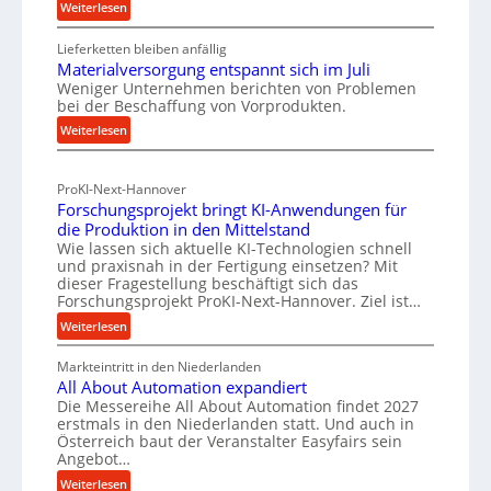
:
Weiterlesen
d
f
R
u
ü
Lieferketten bleiben anfällig
o
s
r
Materialversorgung entspannt sich im Juli
l
t
Weniger Unternehmen berichten von Problemen
n
l
bei der Beschaffung von Vorprodukten.
r
e
a
:
Weiterlesen
n
i
c
M
f
e
h
a
ü
-
h
ProKI-Next-Hannover
t
h
E
a
Forschungsprojekt bringt KI-Anwendungen für
e
r
r
l
die Produktion in den Mittelstand
r
u
Wie lassen sich aktuelle KI-Technologien schnell
s
t
i
n
und praxisnah in der Fertigung einsetzen? Mit
a
i
a
g
dieser Fragestellung beschäftigt sich das
t
g
l
e
Forschungsprojekt ProKI-Next-Hannover. Ziel ist…
z
v
e
n
:
Weiterlesen
e
t
e
W
F
r
r
e
e
Markteintritt in den Niederlanden
o
s
h
i
All About Automation expandiert
r
r
o
ö
Die Messereihe All About Automation findet 2027
l
s
k
r
erstmals in den Niederlanden statt. Und auch in
h
c
e
z
Österreich baut der Veranstalter Easyfairs sein
g
e
h
n
e
Angebot…
u
n
u
e
u
:
n
Weiterlesen
d