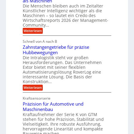
als Maschinen
H
n
a
Die Menschen bleiben auch im Zeitalter
y
e
n
Künstlicher Intelligenz wichtiger als die
d
s
g
Maschinen – so lautet ein Credo des
r
s
l
Wirtschaftsreports 2026 der Management-
a
t
Community…
e
u
e
:
Weiterlesen
b
l
M
i
i
e
i
g
Schnell von A nach B
g
n
k
e
Zahnstangengetriebe für präzise
s
e
i
c
r
Hubbewegungen
K
h
Die Intralogistik steht vor großen
m
t
u
e
Herausforderungen. Das Unternehmen
V
U
n
g
Extor bietet mit seiner flexiblen
a
e
m
e
Automatisierungslösung RoverLog eine
u
r
s
interessante Lösung. Die Basis der
l
c
g
a
h
Konstruktion…
g
i
l
t
:
Weiterlesen
e
n
e
Z
z
Z
w
a
i
u
e
Kraftsensorserie
i
h
i
c
n
Präzision für Automotive und
n
n
t
s
h
Maschinenbau
d
e
d
t
Kraftaufnehmer der Serie K von GTM
n
A
e
a
v
stehen für hohe Präzision, Stabilität und
u
n
t
o
Vielseitigkeit. Ihre robuste Ausführung,
g
f
n
r
hervorragende Linearität und kompakte
e
K
t
Bauweise machen…
i
n