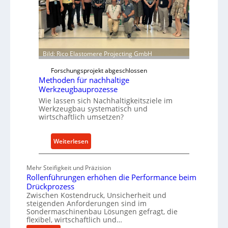
o
r
r
t
m
s
w
N
e
o
Bild: Rico Elastomere Projecting GmbH
i
w
t
f
Forschungsprojekt abgeschlossen
e
ü
Methoden für nachhaltige
r
h
Werkzeugbauprozesse
r
Wie lassen sich Nachhaltigkeitsziele im
t
Werkzeugbau systematisch und
wirtschaftlich umsetzen?
A
n
k
:
Weiterlesen
a
M
u
e
Mehr Steifigkeit und Präzision
f
t
Rollenführungen erhöhen die Performance beim
v
h
Drückprozess
o
o
Zwischen Kostendruck, Unsicherheit und
steigenden Anforderungen sind im
n
d
Sondermaschinenbau Lösungen gefragt, die
I
e
flexibel, wirtschaftlich und…
n
n