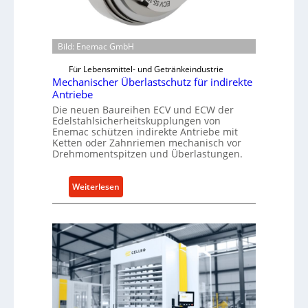
-
B
e
Bild: Enemac GmbH
s
t
Für Lebensmittel- und Getränkeindustrie
Mechanischer Überlastschutz für indirekte
e
Antriebe
l
Die neuen Baureihen ECV und ECW der
l
Edelstahlsicherheitskupplungen von
u
Enemac schützen indirekte Antriebe mit
n
Ketten oder Zahnriemen mechanisch vor
Drehmomentspitzen und Überlastungen.
g
e
n
:
Weiterlesen
5
M
%
e
ü
c
b
h
e
a
r
n
V
i
o
s