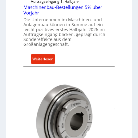
Auftragseingang 1. Halbjahr
Maschinenbau-Bestellungen 5% über
Vorjahr
Die Unternehmen im Maschinen- und
Anlagenbau können in Summe auf ein
leicht positives erstes Halbjahr 2026 im
Auftragseingang blicken, geprägt durch
Sondereffekte aus dem
Großanlagengeschäft.
:
Weiterlesen
M
a
s
c
h
i
n
e
n
b
a
u