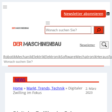
LinkedIn
Newsletter abonnieren
Search
LinkedIn
Newsletter
Robotik
Mechanik
Elektrik
Elektronik
Software
Mechatronik
Herausf
Search
NEWS
Home
»
Markt, Trends, Technik
»
Digitaler
2. März
2023
Zwilling im Fokus