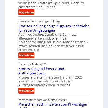
wenn hohe Kräfte im Spiel sind. Doch es
d
e
gibt starke Konkurrenz…
e
U
:
Weiterlesen
n
l
K
M
t
Gewirbelt und nicht geschliffen
u
i
r
Präzise und langlebige Kugelgewindetriebe
g
t
a
für raue Umgebungen
e
t
s
Auch wo Späne, Staub und Schmutz
l
e
c
allgegenwärtig sind, wie in der
g
l
h
Holzbearbeitung, muss die Antriebstechnik
e
s
exakt, schnell und dauerhaft zuverlässig
a
w
arbeiten. Für…
t
l
i
a
l
:
Weiterlesen
n
n
s
P
d
d
e
Erstes Halbjahr 2026
r
e
Krones steigert Umsatz und
n
ä
t
Auftragseingang
s
z
r
Krones erzielte im ersten Halbjahr 2026
o
i
i
sowohl bei Umsatz als auch beim
r
s
Auftragseingang einen Zuwachs.
e
e
e
b
:
Weiterlesen
n
u
u
K
n
n
Wirtschaftsreport von United Interim
r
d
d
Menschen auch in Zeiten von KI wichtiger
o
l