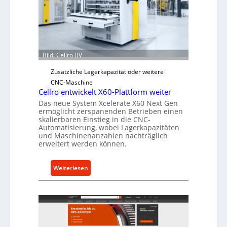
r
c
j
h
a
e
h
r
r
Ü
Bild: Cellro BV
b
e
Zusätzliche Lagerkapazität oder weitere
r
CNC-Maschine
l
Cellro entwickelt X60-Plattform weiter
a
Das neue System Xcelerate X60 Next Gen
ermöglicht zerspanenden Betrieben einen
s
skalierbaren Einstieg in die CNC-
t
Automatisierung, wobei Lagerkapazitäten
s
und Maschinenanzahlen nachträglich
erweitert werden können.
c
h
u
:
Weiterlesen
t
C
z
e
f
l
ü
l
r
r