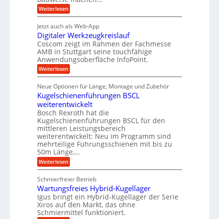
I
r
g
e
:
Weiterlesen
w
e
a
P
i
b
t
r
c
g
Jetzt auch als Web-App
r
e
ä
h
i
s
Digitaler Werkzeugkreislauf
z
f
t
e
e
i
Coscom zeigt im Rahmen der Fachmesse
i
ü
b
s
g
AMB in Stuttgart seine touchfähige
i
e
r
i
e
Anwendungsoberfläche InfoPoint.
f
n
o
r
r
ü
:
Weiterlesen
n
g
a
a
r
D
f
l
a
p
i
u
ü
s
Neue Optionen für Länge, Montage und Zubehör
r
n
g
r
M
e
ä
Kugelschienenführungen BSCL
i
A
a
g
U
z
t
weiterentwickelt
u
s
i
a
m
t
c
Bosch Rexroth hat die
s
l
o
h
g
Kugelschienenführungen BSCL für den
e
e
m
i
mittleren Leistungsbereich
e
H
r
o
n
weiterentwickelt: Neu im Programm sind
u
W
b
t
e
b
mehrteilige Führungsschienen mit bis zu
e
i
n
u
b
r
50m Länge,…
v
e
n
k
e
:
Weiterlesen
w
z
u
g
K
e
e
n
u
e
g
u
Schmierfreier Betrieb
d
g
u
n
g
M
Wartungsfreies Hybrid-Kugellager
e
n
k
a
l
Igus bringt ein Hybrid-Kugellager der Serie
g
r
s
s
Xiros auf den Markt, das ohne
e
e
c
c
n
Schmiermittel funktioniert.
i
h
h
s