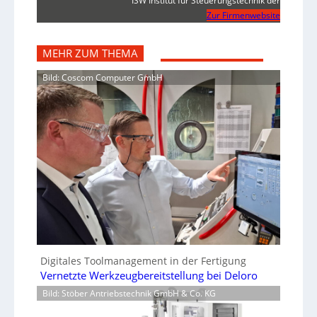
ISW Institut für Steuerungstechnik der
Zur Firmenwebsite
MEHR ZUM THEMA
Bild: Coscom Computer GmbH
Digitales Toolmanagement in der Fertigung
Vernetzte Werkzeugbereitstellung bei Deloro
Bild: Stöber Antriebstechnik GmbH & Co. KG