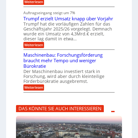
i
:
Weiterlesen
i
l
n
W
e
a
e
a
n
Auftragseingang steigt um 7%
u
n
r
e
f
Trumpf erzielt Umsatz knapp über Vorjahr
b
t
n
a
u
Trumpf hat die vorläufigen Zahlen für das
f
u
n
ü
Geschäftsjahr 2025/26 vorgelegt. Demnach
g
h
wurde ein Umsatz von 4,3Mrd.€ erzielt,
s
r
dieser lag damit in etwa…
f
u
:
r
Weiterlesen
n
T
e
g
r
i
e
Maschinenbau: Forschungsförderung
u
e
n
braucht mehr Tempo und weniger
m
s
B
Bürokratie
p
H
S
f
y
Der Maschinenbau investiert stark in
C
e
b
L
Forschung, wird aber durch kleinteilige
r
r
w
Förderbürokratie ausgebremst.
z
i
e
:
Weiterlesen
i
d
i
M
e
-
t
a
l
K
e
s
t
u
r
c
U
g
e
DAS KÖNNTE SIE AUCH INTERESSIEREN
h
m
e
n
i
s
l
t
n
a
l
w
e
t
a
i
n
z
g
c
b
k
e
k
a
n
r
e