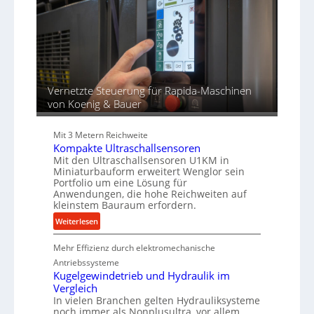
d
r
d
i
o
u
e
z
n
r
e
g
t
s
e
s
n
f
Vernetzte Steuerung für Rapida-Maschinen
ü
von Koenig & Bauer
r
d
Mit 3 Metern Reichweite
i
Kompakte Ultraschallsensoren
e
Mit den Ultraschallsensoren U1KM in
P
Miniaturbauform erweitert Wenglor sein
r
Portfolio um eine Lösung für
o
Anwendungen, die hohe Reichweiten auf
kleinstem Bauraum erfordern.
d
u
:
Weiterlesen
k
K
t
Mehr Effizienz durch elektromechanische
o
i
m
Antriebssysteme
o
p
Kugelgewindetrieb und Hydraulik im
n
Vergleich
a
i
In vielen Branchen gelten Hydrauliksysteme
k
noch immer als Nonplusultra, vor allem
n
t