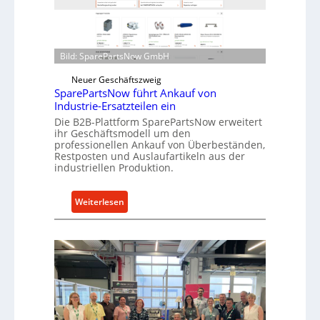
i
o
n
e
d
n
i
t
Bild: SparePartsNow GmbH
r
w
e
Neuer Geschäftszweig
i
SparePartsNow führt Ankauf von
k
c
Industrie-Ersatzteilen ein
t
k
Die B2B-Plattform SparePartsNow erweitert
e
e
ihr Geschäftsmodell um den
A
l
professionellen Ankauf von Überbeständen,
n
Restposten und Auslaufartikeln aus der
t
industriellen Produktion.
t
X
r
6
i
0
:
Weiterlesen
e
-
S
b
P
p
e
l
a
a
r
t
e
t
P
f
a