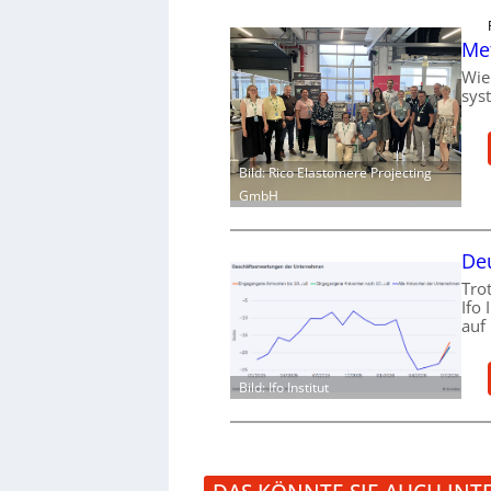
Me
Wie
sys
Bild: Rico Elastomere Projecting
GmbH
Deu
Tro
Ifo
auf
Bild: Ifo Institut