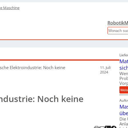
te Maschine
Robotik
M
Search
Liefe
Mat
sic
sche Elektroindustrie:
Noch keine
11. Juli
2024
Wen
Pro
Vor
Weit
ndustrie: Noch keine
Auft
Mas
übe
Die
Anl