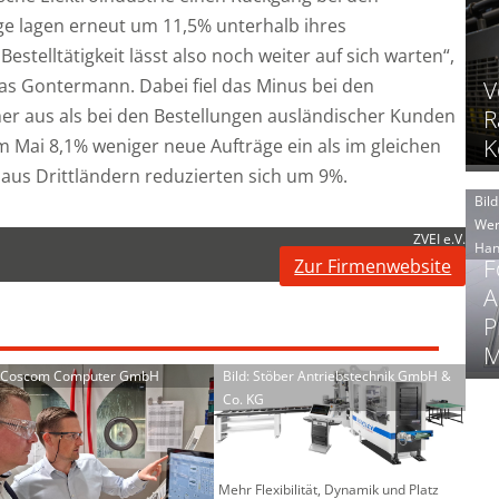
ge lagen erneut um 11,5% unterhalb ihres
estelltätigkeit lässt also noch weiter auf sich warten“,
eas Gontermann. Dabei fiel das Minus bei den
V
er aus als bei den Bestellungen ausländischer Kunden
R
K
m Mai 8,1% weniger neue Aufträge ein als im gleichen
aus Drittländern reduzierten sich um 9%.
Bild
Wer
ZVEI e.V.
Han
F
Zur Firmenwebsite
A
P
M
: Coscom Computer GmbH
Bild: Stöber Antriebstechnik GmbH &
Co. KG
Mehr Flexibilität, Dynamik und Platz