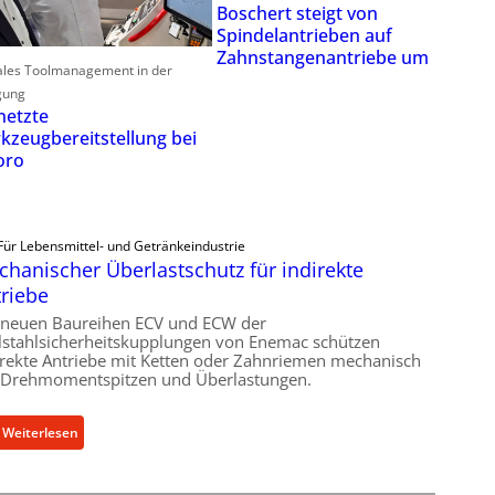
Boschert steigt von
Spindelantrieben auf
Zahnstangenantriebe um
ales Toolmanagement in der
gung
netzte
kzeugbereitstellung bei
oro
Für Lebensmittel- und Getränkeindustrie
hanischer Überlastschutz für indirekte
riebe
 neuen Baureihen ECV und ECW der
lstahlsicherheitskupplungen von Enemac schützen
irekte Antriebe mit Ketten oder Zahnriemen mechanisch
 Drehmomentspitzen und Überlastungen.
:
Weiterlesen
M
e