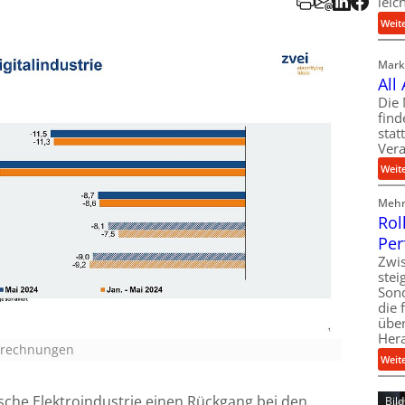
leic
Weit
Markt
All
Die 
find
stat
Vera
Weit
Mehr 
Rol
Per
Zwis
ste
Son
die 
über
Her
Berechnungen
Weit
sche Elektroindustrie einen Rückgang bei den
Bil