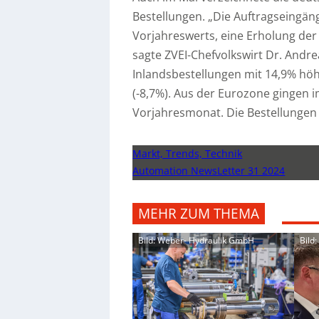
Bestellungen. „Die Auftragseingän
Vorjahreswerts, eine Erholung der B
sagte ZVEI-Chefvolkswirt Dr. Andr
Inlandsbestellungen mit 14,9% höh
(-8,7%). Aus der Eurozone gingen i
Vorjahresmonat. Die Bestellungen 
Markt, Trends, Technik
Automation NewsLetter 31 2024
MEHR ZUM THEMA
Bild: Weber- Hydraulik GmbH
Bild