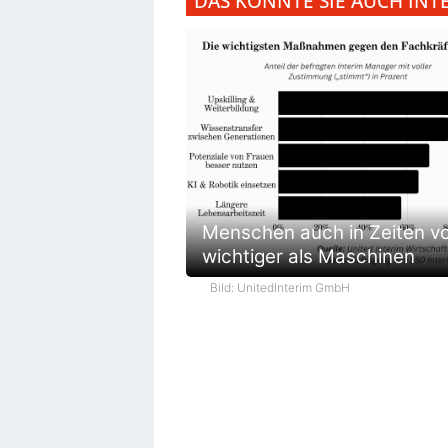
DAS KÖNNTE SIE AUCH INT
Menschen auch in Zeiten vo
wichtiger als Maschinen
Bild: UnitedInterim GmbH