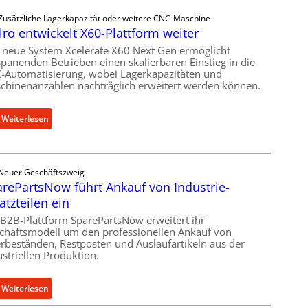
c
Zusätzliche Lagerkapazität oder weitere CNC-Maschine
h
lro entwickelt X60-Plattform weiter
a
n
 neue System Xcelerate X60 Next Gen ermöglicht
spanenden Betrieben einen skalierbaren Einstieg in die
i
-Automatisierung, wobei Lagerkapazitäten und
s
chinenanzahlen nachträglich erweitert werden können.
c
h
:
Weiterlesen
e
C
r
e
Ü
l
b
Neuer Geschäftszweig
l
e
rePartsNow führt Ankauf von Industrie-
r
r
atzteilen ein
o
l
e
 B2B-Plattform SparePartsNow erweitert ihr
a
chäftsmodell um den professionellen Ankauf von
n
s
rbeständen, Restposten und Auslaufartikeln aus der
t
t
ustriellen Produktion.
w
s
i
c
:
Weiterlesen
c
h
S
k
u