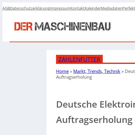
AGB
Datenschutzerklärung
Impressum
Kontakt
Kalender
Mediadaten
Perfek
ZAHLENFUTTER
Home
»
Markt, Trends, Technik
»
Deut
Auftragserholung
Deutsche Elektroi
Auftragserholung