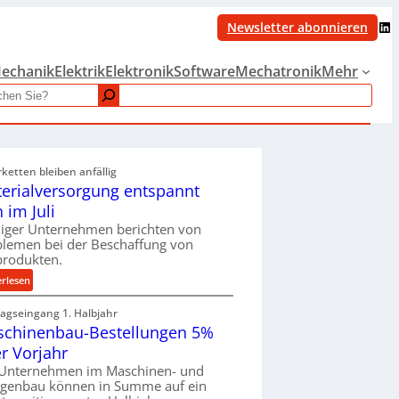
LinkedIn
Newsletter abonnieren
echanik
Elektrik
Elektronik
Software
Mechatronik
Mehr
rketten bleiben anfällig
erialversorgung entspannt
h im Juli
iger Unternehmen berichten von
blemen bei der Beschaffung von
produkten.
:
erlesen
M
ragseingang 1. Halbjahr
a
chinenbau-Bestellungen 5%
t
e
r Vorjahr
r
 Unternehmen im Maschinen- und
i
agenbau können in Summe auf ein
a