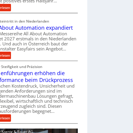
ht positives erstes Halbjahr…
l
:
erlesen
v
M
e
a
eintritt in den Niederlanden
r
s
 About Automation expandiert
s
c
Messereihe All About Automation
o
h
et 2027 erstmals in den Niederlanden
r
i
t. Und auch in Österreich baut der
g
n
nstalter Easyfairs sein Angebot…
u
e
:
erlesen
n
n
A
g
b
Steifigkeit und Präzision
l
e
a
lenführungen erhöhen die
l
n
u
A
t
formance beim Drückprozess
-
b
s
chen Kostendruck, Unsicherheit und
B
o
p
igenden Anforderungen sind im
e
u
dermaschinenbau Lösungen gefragt,
a
s
flexibel, wirtschaftlich und technisch
t
n
t
zeugend zugleich sind. Diesen
A
n
e
ausforderungen begegnet…
u
t
l
t
:
s
erlesen
l
o
R
i
u
m
o
c
d: Koenig & Bauer AG
n