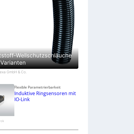
tstoff-Wellschutzschläuche
 Varianten
Flexa GmbH & Co.
Flexible Parametrierbarkeit
Induktive Ringsensoren mit
IO-Link
urck