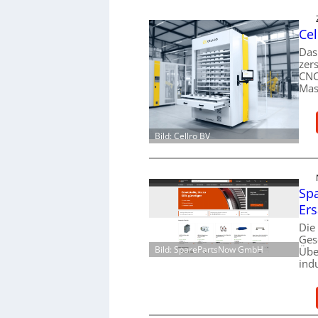
Cel
Das
zer
CNC
Mas
Bild: Cellro BV
Spa
Ers
Die
Ges
Bild: SparePartsNow GmbH
Übe
ind