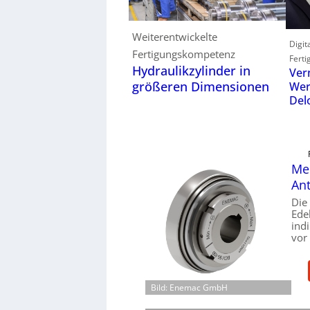
Weiterentwickelte
Digit
Fertigungskompetenz
Ferti
Hydraulikzylinder in
Ver
größeren Dimensionen
Wer
Del
Mec
Ant
Die
Ede
ind
vor
Bild: Enemac GmbH