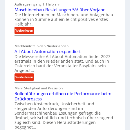
a
W
Auftragseingang 1. Halbjahr
a
e
t
e
Maschinenbau-Bestellungen 5% über Vorjahr
t
W
z
Die Unternehmen im Maschinen- und Anlagenbau
e
r
i
können in Summe auf ein leicht positives erstes
t
r
k
r
Halbjahr…
e
i
z
t
:
Weiterlesen
i
a
e
s
M
l
l
u
a
c
v
e
g
Markteintritt in den Niederlanden
s
h
e
n
All About Automation expandiert
b
c
a
r
e
Die Messereihe All About Automation findet 2027
a
h
s
f
erstmals in den Niederlanden statt. Und auch in
i
i
u
o
Österreich baut der Veranstalter Easyfairs sein
t
n
n
p
Angebot…
r
z
e
g
r
:
Weiterlesen
e
n
u
o
A
i
b
n
Mehr Steifigkeit und Präzision
l
z
g
a
g
Rollenführungen erhöhen die Performance beim
l
e
t
u
e
Drückprozess
A
s
-
s
Zwischen Kostendruck, Unsicherheit und
n
b
s
B
steigenden Anforderungen sind im
i
t
o
Sondermaschinenbau Lösungen gefragt, die
e
e
s
c
u
flexibel, wirtschaftlich und technisch überzeugend
s
p
h
t
zugleich sind. Diesen Herausforderungen
t
a
begegnet…
A
r
e