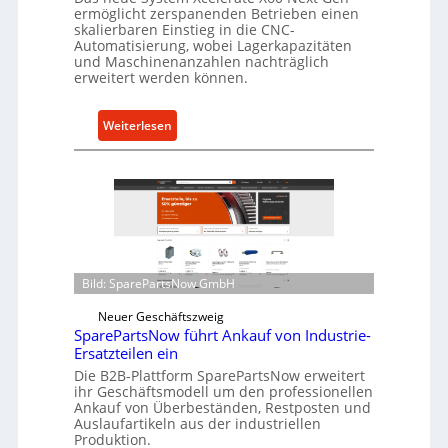
ermöglicht zerspanenden Betrieben einen
r
skalierbaren Einstieg in die CNC-
l
Automatisierung, wobei Lagerkapazitäten
a
und Maschinenanzahlen nachträglich
s
erweitert werden können.
t
s
:
Weiterlesen
c
C
h
e
u
l
t
l
z
r
f
o
ü
e
Bild: SparePartsNow GmbH
r
n
i
t
Neuer Geschäftszweig
n
SparePartsNow führt Ankauf von Industrie-
w
d
Ersatzteilen ein
i
i
Die B2B-Plattform SparePartsNow erweitert
c
ihr Geschäftsmodell um den professionellen
r
k
Ankauf von Überbeständen, Restposten und
e
e
Auslaufartikeln aus der industriellen
k
Produktion.
l