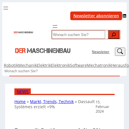
LinkedIn
Newsletter abonnieren
Search
LinkedIn
Newsletter
Robotik
Mechanik
Elektrik
Elektronik
Software
Mechatronik
Herausf
Search
NEWS
Home
»
Markt, Trends, Technik
»
Dassault
15.
Februar
Systèmes erzielt +9%
2024