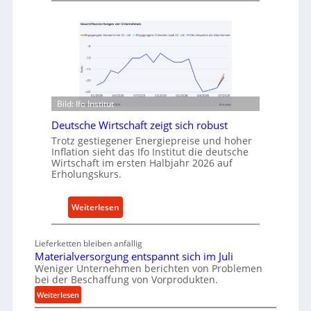
n
e
k
t
a
h
u
o
f
d
v
e
o
n
Bild: Ifo Institut
n
f
I
Deutsche Wirtschaft zeigt sich robust
ü
n
Trotz gestiegener Energiepreise und hoher
r
Inflation sieht das Ifo Institut die deutsche
d
n
Wirtschaft im ersten Halbjahr 2026 auf
u
a
Erholungskurs.
s
c
t
h
:
Weiterlesen
r
h
D
i
a
e
e
Lieferketten bleiben anfällig
l
u
-
Materialversorgung entspannt sich im Juli
t
t
Weniger Unternehmen berichten von Problemen
E
i
bei der Beschaffung von Vorprodukten.
s
r
g
c
:
Weiterlesen
s
e
M
h