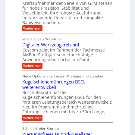
t
A
Kraftaufnehmer der Serie K von GTM stehen
e
e
a
für hohe Präzision, Stabilität und
u
n
,
t
Vielseitigkeit. Ihre robuste Ausführung,
g
f
w
r
hervorragende Linearität und kompakte
e
t
e
i
Bauweise machen…
n
r
g
n
e
:
Weiterlesen
e
a
P
i
b
t
r
g
g
e
Jetzt auch als Web-App
r
ä
s
i
e
f
Digitaler Werkzeugkreislauf
z
e
e
i
Coscom zeigt im Rahmen der Fachmesse
r
ü
b
s
i
AMB in Stuttgart seine touchfähige
S
r
e
i
Anwendungsoberfläche InfoPoint.
n
f
t
r
o
ü
:
g
Weiterlesen
n
e
a
r
D
f
a
l
u
p
i
ü
Neue Optionen für Länge, Montage und Zubehör
n
r
g
l
e
r
ä
Kugelschienenführungen BSCL
i
g
A
e
U
z
t
weiterentwickelt
u
i
n
m
a
t
Bosch Rexroth hat die
s
l
o
g
Kugelschienenführungen BSCL für den
e
e
m
e
mittleren Leistungsbereich weiterentwickelt:
H
r
o
Neu im Programm sind mehrteilige
u
b
W
t
b
Führungsschienen mit bis zu 50m Länge,…
e
i
u
b
r
v
:
Weiterlesen
n
e
k
e
K
w
z
g
u
u
e
Schmierfreier Betrieb
e
n
e
g
g
u
d
Wartungsfreies Hybrid-Kugellager
e