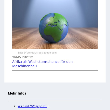
Bild: ©fotomek/stock.adobe.com
VDMA-Initiative
Afrika als Wachstumschance für den
Maschinenbau
Mehr Infos
Wir sind IVW geprüft!