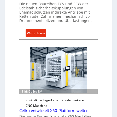
Die neuen Baureihen ECV und ECW der
Edelstahlsicherheitskupplungen von
Enemac schützen indirekte Antriebe mit
Ketten oder Zahnriemen mechanisch vor
Drehmomentspitzen und Überlastungen.
:
Weiterlesen
M
e
c
h
a
n
i
s
c
h
Bild: Cellro BV
e
r
Zusätzliche Lagerkapazität oder weitere
Ü
CNC-Maschine
b
Cellro entwickelt X60-Plattform weiter
e
Das neue System Xcelerate X60 Next Gen