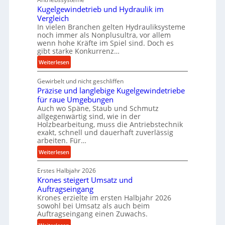
Kugelgewindetrieb und Hydraulik im
i
Vergleich
e
In vielen Branchen gelten Hydrauliksysteme
P
noch immer als Nonplusultra, vor allem
e
wenn hohe Kräfte im Spiel sind. Doch es
r
gibt starke Konkurrenz…
f
:
Weiterlesen
o
K
r
Gewirbelt und nicht geschliffen
u
m
Präzise und langlebige Kugelgewindetriebe
g
a
für raue Umgebungen
e
n
Auch wo Späne, Staub und Schmutz
l
c
allgegenwärtig sind, wie in der
g
Holzbearbeitung, muss die Antriebstechnik
e
e
exakt, schnell und dauerhaft zuverlässig
b
w
arbeiten. Für…
e
i
:
Weiterlesen
i
n
P
m
d
Erstes Halbjahr 2026
r
D
e
Krones steigert Umsatz und
ä
r
t
Auftragseingang
z
ü
r
Krones erzielte im ersten Halbjahr 2026
i
c
i
sowohl bei Umsatz als auch beim
s
k
Auftragseingang einen Zuwachs.
e
e
p
b
: