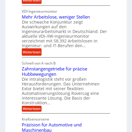
Weiterlesen
u
r
u
K
n
o
n
VDI-Ingenieurmonitor
r
d
z
d
Mehr Arbeitslose, weniger Stellen
o
l
e
Die schwache Konjunktur zeigt
H
n
a
s
Auswirkungen auf den
y
e
n
s
Ingenieurarbeitsmarkt in Deutschland: Der
d
s
g
aktuelle VDI-/IW-Ingenieurmonitor
r
s
verzeichnet mit 58.392 Arbeitslosen in
l
a
t
Ingenieur- und IT-Berufen den…
e
u
e
:
b
Weiterlesen
l
i
M
i
i
g
Schnell von A nach B
e
g
k
e
Zahnstangengetriebe für präzise
h
e
i
r
Hubbewegungen
r
K
m
t
Die Intralogistik steht vor großen
A
u
Herausforderungen. Das Unternehmen
V
U
r
g
Extor bietet mit seiner flexiblen
e
m
b
e
Automatisierungslösung RoverLog eine
r
s
e
l
interessante Lösung. Die Basis der
g
a
Konstruktion…
i
g
l
t
t
e
:
Weiterlesen
e
z
Z
s
w
a
i
u
Kraftsensorserie
l
i
h
c
n
Präzision für Automotive und
o
n
n
h
d
s
Maschinenbau
s
d