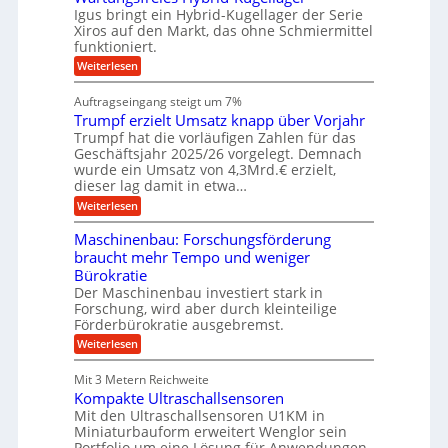
n
u
g
M
l
Igus bringt ein Hybrid-Kugellager der Serie
n
k
a
s
Xiros auf den Markt, das ohne Schmiermittel
g
r
s
c
funktioniert.
e
e
c
h
n
i
h
:
Weiterlesen
i
s
i
W
e
l
n
a
n
Auftragseingang steigt um 7%
a
e
r
e
u
Trumpf erzielt Umsatz knapp über Vorjahr
n
t
n
f
b
u
Trumpf hat die vorläufigen Zahlen für das
f
a
n
ü
Geschäftsjahr 2025/26 vorgelegt. Demnach
u
g
h
wurde ein Umsatz von 4,3Mrd.€ erzielt,
s
r
dieser lag damit in etwa…
f
u
:
r
Weiterlesen
n
T
e
g
r
i
e
Maschinenbau: Forschungsförderung
u
e
n
braucht mehr Tempo und weniger
m
s
B
Bürokratie
p
H
S
f
y
Der Maschinenbau investiert stark in
C
e
b
L
Forschung, wird aber durch kleinteilige
r
r
w
Förderbürokratie ausgebremst.
z
i
e
:
Weiterlesen
i
d
i
M
e
-
t
a
l
K
e
Mit 3 Metern Reichweite
s
t
u
r
Kompakte Ultraschallsensoren
c
U
g
e
h
Mit den Ultraschallsensoren U1KM in
m
e
n
i
s
l
Miniaturbauform erweitert Wenglor sein
t
n
a
l
Portfolio um eine Lösung für Anwendungen,
w