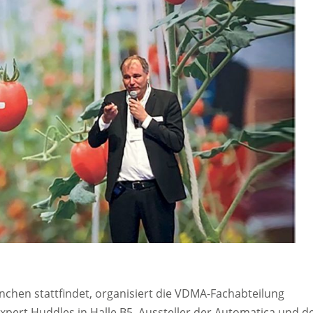
ünchen stattfindet, organisiert die VDMA-Fachabteilung
pert Huddles in Halle B5. Aussteller der Automatica und d