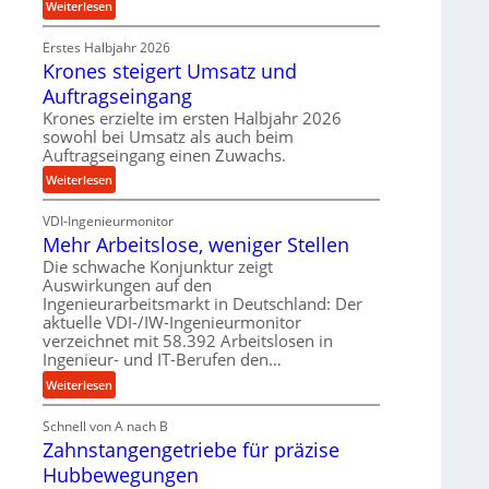
:
Weiterlesen
p
e
P
r
t
Erstes Halbjahr 2026
r
o
r
Krones steigert Umsatz und
ä
z
i
z
Auftragseingang
e
e
i
s
Krones erzielte im ersten Halbjahr 2026
b
s
sowohl bei Umsatz als auch beim
s
u
e
Auftragseingang einen Zuwachs.
n
u
:
Weiterlesen
d
n
K
H
d
VDI-Ingenieurmonitor
r
y
l
Mehr Arbeitslose, weniger Stellen
o
d
a
n
Die schwache Konjunktur zeigt
r
n
Auswirkungen auf den
e
a
g
Ingenieurarbeitsmarkt in Deutschland: Der
s
u
l
aktuelle VDI-/IW-Ingenieurmonitor
s
l
e
verzeichnet mit 58.392 Arbeitslosen in
t
i
Ingenieur- und IT-Berufen den…
b
e
k
i
:
Weiterlesen
i
i
g
M
g
m
e
Schnell von A nach B
e
e
V
K
Zahnstangengetriebe für präzise
h
r
e
u
r
t
Hubbewegungen
r
g
A