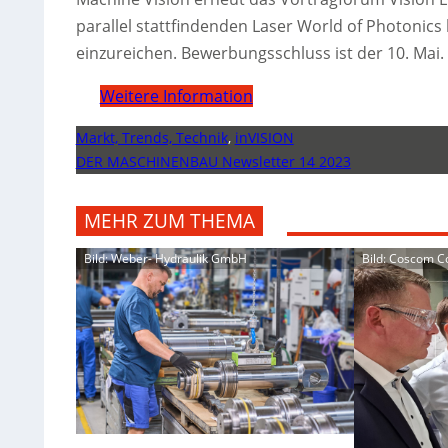
parallel stattfindenden Laser World of Photonics 
einzureichen. Bewerbungsschluss ist der 10. Mai.
Weitere Information
Markt, Trends, Technik
,
inVISION
DER MASCHINENBAU Newsletter 14 2023
MEHR ZUM THEMA
Bild: Weber- Hydraulik GmbH
Bild: Coscom 