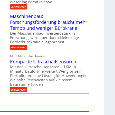
g
dieser lag damit in etwa…
e
e
i
:
Weiterlesen
n
e
T
B
s
r
Maschinenbau:
S
H
u
C
y
Forschungsförderung braucht mehr
m
L
b
p
w
Tempo und weniger Bürokratie
r
f
e
i
e
Der Maschinenbau investiert stark in
i
d
r
t
Forschung, wird aber durch kleinteilige
-
z
e
Förderbürokratie ausgebremst.
K
i
r
u
e
:
Weiterlesen
e
g
l
M
n
e
t
a
t
Mit 3 Metern Reichweite
l
U
s
w
l
m
Kompakte Ultraschallsensoren
c
i
a
s
h
c
Mit den Ultraschallsensoren U1KM in
g
a
i
k
e
Miniaturbauform erweitert Wenglor sein
t
n
e
r
z
Portfolio um eine Lösung für Anwendungen,
e
l
k
n
die hohe Reichweiten auf kleinstem
t
n
b
Bauraum erfordern.
a
a
:
p
Weiterlesen
u
K
p
:
o
ü
F
m
b
o
p
e
r
a
r
s
k
V
c
t
o