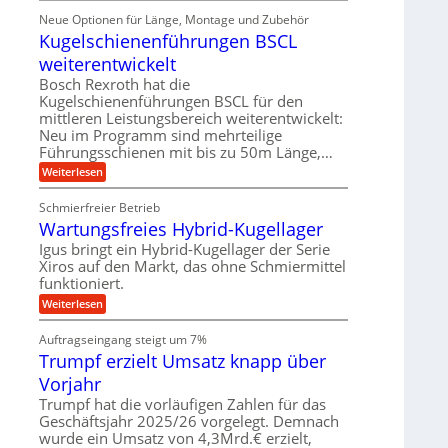
m
ü
e
i
ä
Neue Optionen für Länge, Montage und Zubehör
r
g
g
n
z
A
Kugelschienenführungen BSCL
i
e
i
u
t
s
b
weiterentwickelt
t
a
e
o
u
l
Bosch Rexroth hat die
H
m
e
n
u
Kugelschienenführungen BSCL für den
o
r
b
mittleren Leistungsbereich weiterentwickelt:
g
t
W
b
i
Neu im Programm sind mehrteilige
e
e
e
v
Führungsschienen mit bis zu 50m Länge,…
r
w
n
e
k
e
:
Weiterlesen
u
z
g
K
n
e
u
u
d
u
Schmierfreier Betrieb
n
g
M
g
g
Wartungsfreies Hybrid-Kugellager
e
a
k
e
l
s
Igus bringt ein Hybrid-Kugellager der Serie
r
n
s
c
e
Xiros auf den Markt, das ohne Schmiermittel
c
h
i
funktioniert.
h
i
s
i
n
:
Weiterlesen
l
e
e
W
a
n
n
a
u
Auftragseingang steigt um 7%
e
b
r
f
n
a
Trumpf erzielt Umsatz knapp über
t
f
u
u
Vorjahr
ü
n
h
g
Trumpf hat die vorläufigen Zahlen für das
r
s
Geschäftsjahr 2025/26 vorgelegt. Demnach
u
f
wurde ein Umsatz von 4,3Mrd.€ erzielt,
n
r