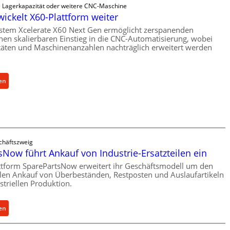
s
e Lagerkapazität oder weitere CNC-Maschine
c
wickelt X60-Plattform weiter
h
stem Xcelerate X60 Next Gen ermöglicht zerspanenden
e
nen skalierbaren Einstieg in die CNC-Automatisierung, wobei
täten und Maschinenanzahlen nachträglich erweitert werden
r
Ü
b
e
:
en
r
C
l
e
a
l
s
l
t
r
chäftszweig
s
o
Now führt Ankauf von Industrie-Ersatzteilen ein
c
e
ttform SparePartsNow erweitert ihr Geschäftsmodell um den
h
n
llen Ankauf von Überbeständen, Restposten und Auslaufartikeln
u
t
striellen Produktion.
t
w
z
i
:
en
f
c
S
ü
k
p