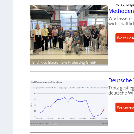
Forschungs
Methoden 
Wie lassen 
wirtschaftli
Weiterles
Bild: Rico Elastomere Projecting GmbH
Deutsche W
Trotz gestieg
deutsche Wir
Weiterles
Bild: Ifo Institut