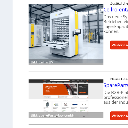
Zusätzlich
Cellro ent
Das neue Sy
Betrieben ei
Lagerkapazi
können.
Weiterles
Bild: Cellro BV
Neuer Ges
SpareParts
Die B2B-Pla
professione
aus der indu
Bild: SparePartsNow GmbH
Weiterles