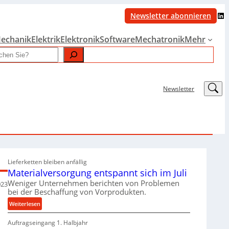
LinkedIn
Newsletter abonnieren
echanik
Elektrik
Elektronik
Software
Mechatronik
Mehr
LinkedIn
Newsletter
Lieferketten bleiben anfällig
Materialversorgung entspannt sich im Juli
Weniger Unternehmen berichten von Problemen
023
bei der Beschaffung von Vorprodukten.
:
Weiterlesen
M
Auftragseingang 1. Halbjahr
a