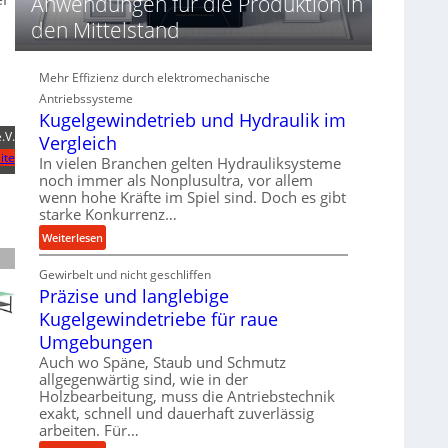
Anwendungen für die Produktion in
n
d
den Mittelstand
i
e
Mehr Effizienz durch elektromechanische
P
e
Antriebssysteme
Kugelgewindetrieb und Hydraulik im
r
f
.V.
Vergleich
o
ite
In vielen Branchen gelten Hydrauliksysteme
r
noch immer als Nonplusultra, vor allem
m
wenn hohe Kräfte im Spiel sind. Doch es gibt
a
starke Konkurrenz…
n
:
Weiterlesen
c
K
e
Gewirbelt und nicht geschliffen
u
b
Präzise und langlebige
g
e
e
Kugelgewindetriebe für raue
i
l
Umgebungen
m
g
Auch wo Späne, Staub und Schmutz
D
e
allgegenwärtig sind, wie in der
r
w
Holzbearbeitung, muss die Antriebstechnik
ü
i
exakt, schnell und dauerhaft zuverlässig
c
n
arbeiten. Für…
k
d