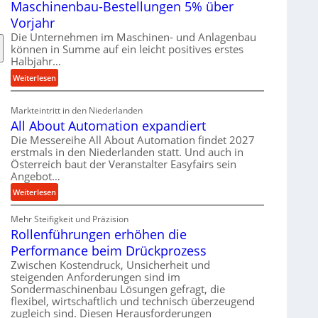
Maschinenbau-Bestellungen 5% über
t
e
Vorjahr
r
Die Unternehmen im Maschinen- und Anlagenbau
i
können in Summe auf ein leicht positives erstes
a
Halbjahr…
l
:
Weiterlesen
v
M
e
a
Markteintritt in den Niederlanden
r
s
All About Automation expandiert
s
c
Die Messereihe All About Automation findet 2027
o
h
erstmals in den Niederlanden statt. Und auch in
r
i
Österreich baut der Veranstalter Easyfairs sein
g
n
Angebot…
u
e
:
Weiterlesen
n
n
A
g
b
Mehr Steifigkeit und Präzision
l
e
a
Rollenführungen erhöhen die
l
n
u
A
t
Performance beim Drückprozess
-
b
s
Zwischen Kostendruck, Unsicherheit und
B
o
p
steigenden Anforderungen sind im
e
u
Sondermaschinenbau Lösungen gefragt, die
a
s
flexibel, wirtschaftlich und technisch überzeugend
t
n
t
zugleich sind. Diesen Herausforderungen
A
n