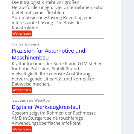
U
Die Intralogistik steht vor großen
g
e
r
m
Herausforderungen. Das Unternehmen Extor
l
l
b
bietet mit seiner flexiblen
s
e
g
Automatisierungslösung RoverLog eine
e
a
i
e
interessante Lösung. Die Basis der
i
t
c
w
Konstruktion…
t
z
h
i
:
Weiterlesen
s
u
Z
n
l
n
a
d
Kraftsensorserie
o
h
d
Präzision für Automotive und
e
n
s
A
s
t
Maschinenbau
e
u
t
r
,
a
Kraftaufnehmer der Serie K von GTM stehen
f
i
n
w
für hohe Präzision, Stabilität und
t
g
e
Vielseitigkeit. Ihre robuste Ausführung,
e
r
e
b
hervorragende Linearität und kompakte
n
n
a
Bauweise machen…
e
g
i
g
e
f
:
Weiterlesen
g
s
t
P
ü
r
e
e
r
i
Jetzt auch als Web-App
r
r
ä
i
e
Digitaler Werkzeugkreislauf
r
z
S
n
b
i
a
Coscom zeigt im Rahmen der Fachmesse
e
t
g
s
f
AMB in Stuttgart seine touchfähige
u
i
e
a
ü
Anwendungsoberfläche InfoPoint.
o
e
l
r
n
n
:
U
Weiterlesen
p
l
g
f
D
r