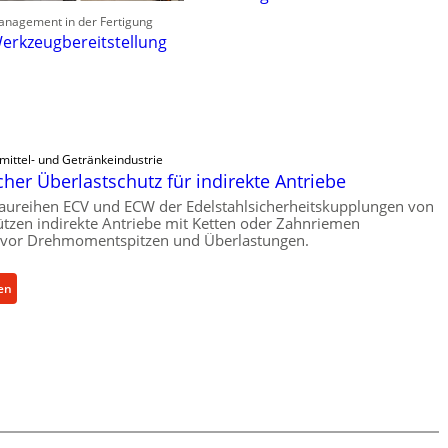
anagement in der Fertigung
erkzeugbereitstellung
mittel- und Getränkeindustrie
her Überlastschutz für indirekte Antriebe
aureihen ECV und ECW der Edelstahlsicherheitskupplungen von
tzen indirekte Antriebe mit Ketten oder Zahnriemen
vor Drehmomentspitzen und Überlastungen.
:
en
M
e
c
h
a
n
i