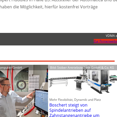
haben die Möglichkeit, hierfür kostenfrei Vorträge
VDMA e
Zur Firmenwebs
Computer GmbH
Bild: Stöber Antriebstechnik GmbH & Co. KG
Mehr Flexibilität, Dynamik und Platz
Boschert steigt von
Spindelantrieben auf
Zahnstangenantriebe um