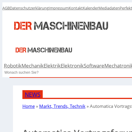
AGB
Datenschutzerklärung
Impressum
Kontakt
Kalender
Mediadaten
Perfek
Robotik
Mechanik
Elektrik
Elektronik
Software
Mechatroni
Search
NEWS
Home
»
Markt, Trends, Technik
»
Automatica Vortragsf