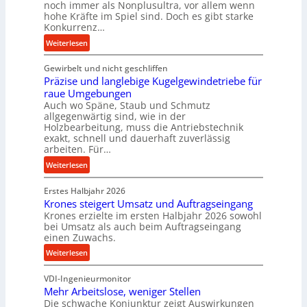
noch immer als Nonplusultra, vor allem wenn
m
hohe Kräfte im Spiel sind. Doch es gibt starke
a
Konkurrenz…
n
:
Weiterlesen
c
K
e
Gewirbelt und nicht geschliffen
u
b
Präzise und langlebige Kugelgewindetriebe für
g
e
raue Umgebungen
e
i
Auch wo Späne, Staub und Schmutz
l
m
allgegenwärtig sind, wie in der
g
Holzbearbeitung, muss die Antriebstechnik
D
e
exakt, schnell und dauerhaft zuverlässig
r
w
arbeiten. Für…
ü
i
:
Weiterlesen
c
n
P
k
d
Erstes Halbjahr 2026
r
p
e
Krones steigert Umsatz und Auftragseingang
ä
r
t
Krones erzielte im ersten Halbjahr 2026 sowohl
z
o
r
bei Umsatz als auch beim Auftragseingang
i
z
einen Zuwachs.
i
s
e
e
:
Weiterlesen
e
s
b
K
u
s
u
VDI-Ingenieurmonitor
r
n
n
Mehr Arbeitslose, weniger Stellen
o
d
Die schwache Konjunktur zeigt Auswirkungen
d
n