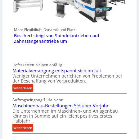
Mehr Flexibilität, Dynamik und Platz
Boschert steigt von Spindelantrieben auf
Zahnstangenantriebe um
Lieferketten bleiben anfällig
Materialversorgung entspannt sich im Juli
Weniger Unternehmen berichten von Problemen bei
der Beschaffung von Vorprodukten.
:
Weiterlesen
M
Auftragseingang 1. Halbjahr
a
Maschinenbau-Bestellungen 5% über Vorjahr
t
Die Unternehmen im Maschinen- und Anlagenbau
e
können in Summe auf ein leicht positives erstes
r
Halbjahr…
i
:
Weiterlesen
a
M
l