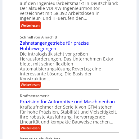
l
auf den Ingenieurarbeitsmarkt in Deutschland:
H
e
a
Der aktuelle VDI-/IW-Ingenieurmonitor
y
s
n
verzeichnet mit 58.392 Arbeitslosen in
d
s
Ingenieur- und IT-Berufen den…
g
r
t
l
:
Weiterlesen
a
e
e
M
u
i
b
Schnell von A nach B
e
l
g
i
Zahnstangengetriebe für präzise
h
i
e
g
Hubbewegungen
r
k
r
Die Intralogistik steht vor großen
e
A
i
t
Herausforderungen. Das Unternehmen Extor
K
r
m
bietet mit seiner flexiblen
U
u
b
Automatisierungslösung RoverLog eine
V
m
g
e
interessante Lösung. Die Basis der
e
s
e
Konstruktion…
i
r
a
l
t
:
Weiterlesen
g
t
g
Z
s
l
a
z
e
Kraftsensorserie
l
h
e
u
w
Präzision für Automotive und Maschinenbau
o
n
i
n
s
Kraftaufnehmer der Serie K von GTM stehen
i
s
c
t
d
für hohe Präzision, Stabilität und Vielseitigkeit.
n
e
a
h
Ihre robuste Ausführung, hervorragende
A
d
n
,
Linearität und kompakte Bauweise machen…
u
g
e
w
:
e
Weiterlesen
f
t
e
P
n
t
r
r
g
n
Jetzt auch als Web-App