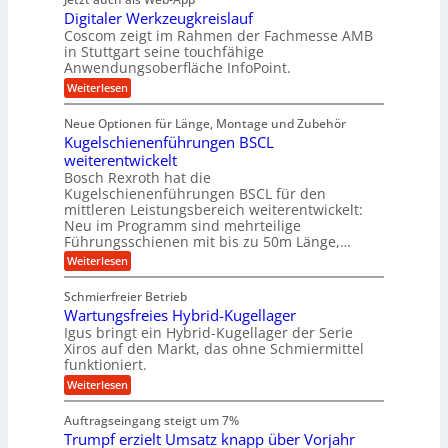
r
ä
e
i
i
Digitaler Werkzeugkreislauf
z
t
a
e
g
i
r
Coscom zeigt im Rahmen der Fachmesse AMB
g
b
s
i
in Stuttgart seine touchfähige
e
s
i
e
e
Anwendungsoberfläche InfoPoint.
r
o
b
e
f
:
Weiterlesen
S
n
e
i
D
f
ü
f
t
i
ü
ü
n
Neue Optionen für Länge, Montage und Zubehör
r
e
g
r
r
g
Kugelschienenführungen BSCL
r
i
A
l
p
a
t
weiterentwickelt
u
r
a
l
a
t
ä
n
Bosch Rexroth hat die
u
e
l
o
z
Kugelschienenführungen BSCL für den
g
e
e
m
i
n
mittleren Leistungsbereich weiterentwickelt:
r
o
s
U
Neu im Programm sind mehrteilige
W
t
e
m
Führungsschienen mit bis zu 50m Länge,…
e
i
H
r
g
v
u
:
Weiterlesen
k
e
b
K
e
z
u
b
u
b
Schmierfreier Betrieb
e
n
e
g
u
u
d
Wartungsfreies Hybrid-Kugellager
w
e
g
M
e
l
Igus bringt ein Hybrid-Kugellager der Serie
n
k
a
g
s
Xiros auf den Markt, das ohne Schmiermittel
g
r
s
u
c
funktioniert.
e
c
e
n
h
i
h
:
g
Weiterlesen
i
n
s
i
W
e
e
l
n
a
n
n
Auftragseingang steigt um 7%
a
e
r
e
u
Trumpf erzielt Umsatz knapp über Vorjahr
n
t
n