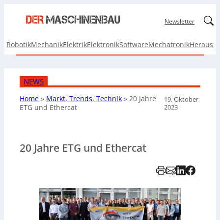
Linked
Newsletter
Robotik
Mechanik
Elektrik
Elektronik
Software
Mechatronik
Herausf
NEWS
Home
»
Markt, Trends, Technik
»
20 Jahre
19. Oktober
2023
ETG und Ethercat
20 Jahre ETG und Ethercat