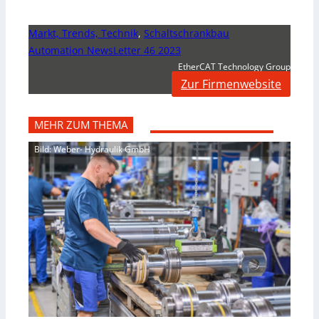
Markt, Trends, Technik
,
Schaltschrankbau
Automation NewsLetter 46 2023
EtherCAT Technology Group
Zur Firmenwebsite
MEHR ZUM THEMA
Bild: Weber- Hydraulik GmbH