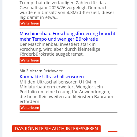
f
b
u
Trumpf hat die vorläufigen Zahlen für das
f
a
n
ü
Geschäftsjahr 2025/26 vorgelegt. Demnach
u
g
h
wurde ein Umsatz von 4,3Mrd.€ erzielt, dieser
s
r
lag damit in etwa…
f
u
:
r
Weiterlesen
n
T
e
g
r
i
e
Maschinenbau: Forschungsförderung braucht
u
e
n
mehr Tempo und weniger Bürokratie
m
s
B
Der Maschinenbau investiert stark in
p
H
S
Forschung, wird aber durch kleinteilige
f
y
C
e
b
Förderbürokratie ausgebremst.
L
r
r
w
:
Weiterlesen
z
i
e
M
i
d
i
a
e
-
Mit 3 Metern Reichweite
t
s
l
K
e
Kompakte Ultraschallsensoren
c
t
u
r
h
Mit den Ultraschallsensoren U1KM in
U
g
e
i
Miniaturbauform erweitert Wenglor sein
m
e
n
n
Portfolio um eine Lösung für Anwendungen,
s
l
t
e
a
l
die hohe Reichweiten auf kleinstem Bauraum
w
n
t
a
erfordern.
i
b
z
g
c
a
:
Weiterlesen
k
e
k
u
K
n
r
e
:
o
a
l
F
m
p
t
o
p
p
DAS KÖNNTE SIE AUCH INTERESSIEREN
r
a
ü
s
k
b
c