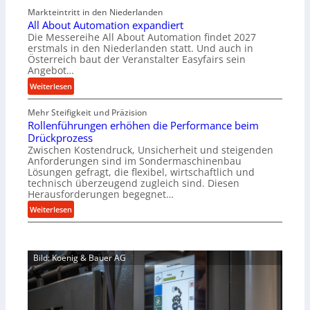
a
v
Markteintritt in den Niederlanden
s
e
All About Automation expandiert
c
r
Die Messereihe All About Automation findet 2027
h
s
erstmals in den Niederlanden statt. Und auch in
i
o
Österreich baut der Veranstalter Easyfairs sein
n
Angebot…
r
e
g
:
Weiterlesen
n
u
A
b
n
Mehr Steifigkeit und Präzision
l
a
g
Rollenführungen erhöhen die Performance beim
l
u
e
Drückprozess
A
-
Zwischen Kostendruck, Unsicherheit und steigenden
n
b
B
Anforderungen sind im Sondermaschinenbau
t
o
Lösungen gefragt, die flexibel, wirtschaftlich und
e
s
u
technisch überzeugend zugleich sind. Diesen
s
p
t
Herausforderungen begegnet…
t
a
A
:
Weiterlesen
e
n
u
R
l
n
t
o
l
t
o
l
u
s
m
Bild: Koenig & Bauer AG
l
n
i
a
e
g
c
t
n
e
h
i
f
n
i
o