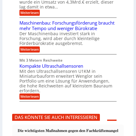
h
wurde ein Umsatz von 4,3Mrd.€ erzielt, dieser
s
r
lag damit in etwa…
f
u
:
r
Weiterlesen
n
T
e
g
r
i
e
Maschinenbau: Forschungsförderung braucht
u
e
n
mehr Tempo und weniger Bürokratie
m
s
B
Der Maschinenbau investiert stark in
p
H
S
Forschung, wird aber durch kleinteilige
f
y
C
e
b
Förderbürokratie ausgebremst.
L
r
r
w
:
Weiterlesen
z
i
e
M
i
d
i
a
e
-
Mit 3 Metern Reichweite
t
s
l
K
e
Kompakte Ultraschallsensoren
c
t
u
r
h
Mit den Ultraschallsensoren U1KM in
U
g
e
i
Miniaturbauform erweitert Wenglor sein
m
e
n
n
Portfolio um eine Lösung für Anwendungen,
s
l
t
e
a
l
die hohe Reichweiten auf kleinstem Bauraum
w
n
t
a
erfordern.
i
b
z
g
c
a
:
Weiterlesen
k
e
k
u
K
n
r
e
:
o
a
l
F
m
p
t
o
p
p
DAS KÖNNTE SIE AUCH INTERESSIEREN
r
a
ü
s
k
b
c
t
e
h
e
r
u
U
V