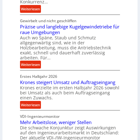
Konkurrenz…
n
:
Weiterlesen
c
K
e
Gewirbelt und nicht geschliffen
u
b
Präzise und langlebige Kugelgewindetriebe für
g
e
raue Umgebungen
e
i
Auch wo Späne, Staub und Schmutz
l
m
allgegenwärtig sind, wie in der
g
Holzbearbeitung, muss die Antriebstechnik
D
e
exakt, schnell und dauerhaft zuverlässig
r
w
arbeiten. Für…
ü
i
:
Weiterlesen
c
n
P
k
d
Erstes Halbjahr 2026
r
p
e
Krones steigert Umsatz und Auftragseingang
ä
r
t
Krones erzielte im ersten Halbjahr 2026 sowohl
z
o
r
bei Umsatz als auch beim Auftragseingang
i
z
einen Zuwachs.
i
s
e
e
:
Weiterlesen
e
s
b
K
u
s
u
VDI-Ingenieurmonitor
r
n
n
Mehr Arbeitslose, weniger Stellen
o
d
Die schwache Konjunktur zeigt Auswirkungen
d
n
l
auf den Ingenieurarbeitsmarkt in Deutschland:
H
e
a
Der aktuelle VDI-/IW-Ingenieurmonitor
y