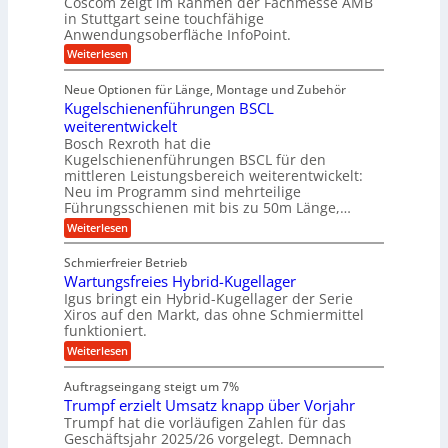
Coscom zeigt im Rahmen der Fachmesse AMB
g
b
s
i
in Stuttgart seine touchfähige
e
s
i
e
e
Anwendungsoberfläche InfoPoint.
r
o
b
e
f
:
Weiterlesen
S
n
e
i
D
f
ü
f
t
i
ü
ü
n
Neue Optionen für Länge, Montage und Zubehör
r
e
g
r
r
g
Kugelschienenführungen BSCL
r
i
A
l
p
a
t
weiterentwickelt
u
r
a
l
a
t
ä
n
Bosch Rexroth hat die
u
e
l
o
z
Kugelschienenführungen BSCL für den
g
e
e
m
i
n
mittleren Leistungsbereich weiterentwickelt:
r
o
s
U
Neu im Programm sind mehrteilige
W
t
e
m
Führungsschienen mit bis zu 50m Länge,…
e
i
H
r
g
v
u
:
Weiterlesen
k
e
b
K
e
z
u
b
u
b
Schmierfreier Betrieb
e
n
e
g
u
u
d
Wartungsfreies Hybrid-Kugellager
w
e
g
M
e
l
Igus bringt ein Hybrid-Kugellager der Serie
n
k
a
g
s
Xiros auf den Markt, das ohne Schmiermittel
g
r
s
u
c
funktioniert.
e
c
e
n
h
i
h
:
g
Weiterlesen
i
n
s
i
W
e
e
l
n
a
n
n
Auftragseingang steigt um 7%
a
e
r
e
u
Trumpf erzielt Umsatz knapp über Vorjahr
n
t
n
f
b
u
Trumpf hat die vorläufigen Zahlen für das
f
a
n
ü
Geschäftsjahr 2025/26 vorgelegt. Demnach
u
g