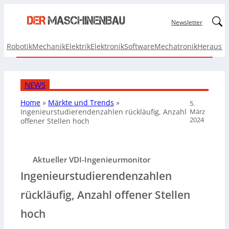
Linked
Newsletter
Robotik
Mechanik
Elektrik
Elektronik
Software
Mechatronik
Herausf
NEWS
Home
»
Märkte und Trends
»
5.
März
Ingenieurstudierendenzahlen rückläufig, Anzahl
2024
offener Stellen hoch
Aktueller VDI-Ingenieurmonitor
Ingenieurstudierendenzahlen
rückläufig, Anzahl offener Stellen
hoch