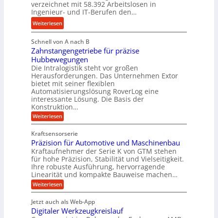
s
n
verzeichnet mit 58.392 Arbeitslosen in
d
s
Ingenieur- und IT-Berufen den…
g
r
t
l
:
Weiterlesen
a
e
e
M
u
i
b
Schnell von A nach B
e
l
g
i
Zahnstangengetriebe für präzise
h
i
e
g
Hubbewegungen
r
k
r
Die Intralogistik steht vor großen
e
A
i
t
Herausforderungen. Das Unternehmen Extor
K
r
m
bietet mit seiner flexiblen
U
u
b
Automatisierungslösung RoverLog eine
V
m
g
e
interessante Lösung. Die Basis der
e
s
e
Konstruktion…
i
r
a
l
t
:
Weiterlesen
g
t
g
Z
s
l
a
z
e
Kraftsensorserie
l
h
e
u
w
Präzision für Automotive und Maschinenbau
o
n
i
n
s
Kraftaufnehmer der Serie K von GTM stehen
i
s
c
t
d
für hohe Präzision, Stabilität und Vielseitigkeit.
n
e
a
h
Ihre robuste Ausführung, hervorragende
A
d
n
,
Linearität und kompakte Bauweise machen…
u
g
e
w
:
e
Weiterlesen
f
t
e
P
n
t
r
r
g
n
Jetzt auch als Web-App
r
ä
e
i
i
Digitaler Werkzeugkreislauf
z
t
a
e
g
i
r