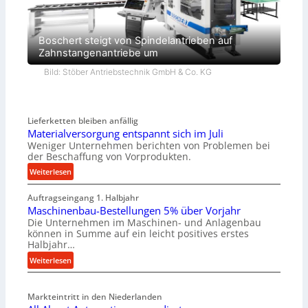
Boschert steigt von Spindelantrieben auf
Zahnstangenantriebe um
Bild: Stöber Antriebstechnik GmbH & Co. KG
Lieferketten bleiben anfällig
Materialversorgung entspannt sich im Juli
Weniger Unternehmen berichten von Problemen bei
der Beschaffung von Vorprodukten.
:
Weiterlesen
M
Auftragseingang 1. Halbjahr
a
Maschinenbau-Bestellungen 5% über Vorjahr
t
Die Unternehmen im Maschinen- und Anlagenbau
e
können in Summe auf ein leicht positives erstes
r
Halbjahr…
i
:
Weiterlesen
a
M
l
a
v
Markteintritt in den Niederlanden
s
e