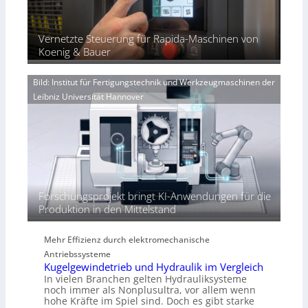
e
r
ü
u
x
u
b
l
p
n
e
Vernetzte Steuerung für Rapida-Maschinen von
i
a
g
r
Koenig & Bauer
n
e
V
d
n
o
i
Bild: Institut für Fertigungstechnik und Werkzeugmaschinen der
e
r
e
Leibniz Universität Hannover
r
j
r
h
a
t
ö
h
h
r
e
n
d
i
Forschungsprojekt bringt KI-Anwendungen für die
e
Produktion in den Mittelstand
P
e
Mehr Effizienz durch elektromechanische
r
Antriebssysteme
f
Kugelgewindetrieb und Hydraulik im Vergleich
o
In vielen Branchen gelten Hydrauliksysteme
r
noch immer als Nonplusultra, vor allem wenn
m
hohe Kräfte im Spiel sind. Doch es gibt starke
a