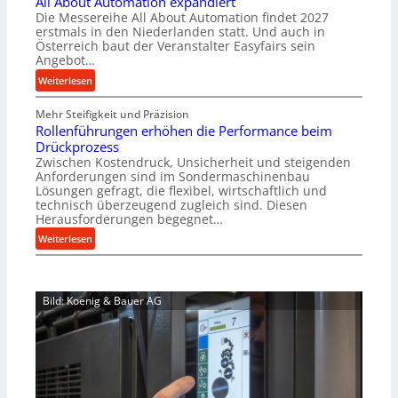
All About Automation expandiert
c
r
Die Messereihe All About Automation findet 2027
h
s
erstmals in den Niederlanden statt. Und auch in
i
o
Österreich baut der Veranstalter Easyfairs sein
n
Angebot…
r
e
g
:
Weiterlesen
n
u
A
b
n
Mehr Steifigkeit und Präzision
l
a
g
Rollenführungen erhöhen die Performance beim
l
u
e
Drückprozess
A
-
Zwischen Kostendruck, Unsicherheit und steigenden
n
b
B
Anforderungen sind im Sondermaschinenbau
t
o
Lösungen gefragt, die flexibel, wirtschaftlich und
e
s
u
technisch überzeugend zugleich sind. Diesen
s
p
t
Herausforderungen begegnet…
t
a
A
:
Weiterlesen
e
n
u
R
l
n
t
o
l
t
o
l
u
s
m
Bild: Koenig & Bauer AG
l
n
i
a
e
g
c
t
n
e
h
i
f
n
i
o
ü
5
m
n
h
%
J