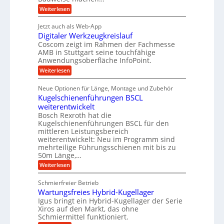
r
g
n
e
:
Weiterlesen
e
a
P
i
b
t
r
g
g
e
Jetzt auch als Web-App
r
ä
s
i
e
f
Digitaler Werkzeugkreislauf
z
e
e
i
Coscom zeigt im Rahmen der Fachmesse
r
ü
b
s
i
AMB in Stuttgart seine touchfähige
S
r
e
i
Anwendungsoberfläche InfoPoint.
n
f
t
r
o
ü
:
g
Weiterlesen
n
e
a
r
D
f
a
l
u
p
i
ü
Neue Optionen für Länge, Montage und Zubehör
n
r
g
l
e
r
ä
Kugelschienenführungen BSCL
i
g
A
e
U
z
t
weiterentwickelt
u
i
n
m
a
t
Bosch Rexroth hat die
s
l
o
g
Kugelschienenführungen BSCL für den
e
e
m
e
mittleren Leistungsbereich
H
r
o
weiterentwickelt: Neu im Programm sind
u
b
W
t
b
mehrteilige Führungsschienen mit bis zu
e
i
u
b
r
50m Länge,…
v
n
e
k
e
:
Weiterlesen
w
z
g
u
K
e
e
n
e
u
g
u
Schmierfreier Betrieb
d
g
n
u
g
M
Wartungsfreies Hybrid-Kugellager
e
n
k
a
l
Igus bringt ein Hybrid-Kugellager der Serie
g
r
s
s
Xiros auf den Markt, das ohne
e
e
c
c
n
Schmiermittel funktioniert.
i
h
h
s