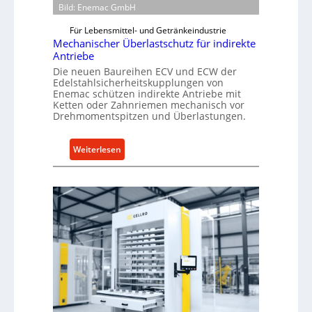
Bild: Enemac GmbH
Für Lebensmittel- und Getränkeindustrie
Mechanischer Überlastschutz für indirekte
Antriebe
Die neuen Baureihen ECV und ECW der
Edelstahlsicherheitskupplungen von
Enemac schützen indirekte Antriebe mit
Ketten oder Zahnriemen mechanisch vor
Drehmomentspitzen und Überlastungen.
:
Weiterlesen
M
e
c
h
a
n
i
s
c
h
e