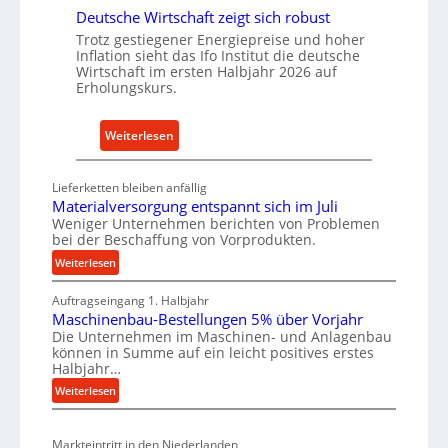
s
r
Deutsche Wirtschaft zeigt sich robust
t
n
Trotz gestiegener Energiepreise und hoher
r
a
Inflation sieht das Ifo Institut die deutsche
i
c
Wirtschaft im ersten Halbjahr 2026 auf
e
h
Erholungskurs.
-
h
E
a
:
Weiterlesen
r
l
D
s
t
e
Lieferketten bleiben anfällig
a
i
u
Materialversorgung entspannt sich im Juli
t
g
t
Weniger Unternehmen berichten von Problemen
z
e
bei der Beschaffung von Vorprodukten.
s
t
W
c
:
Weiterlesen
e
e
M
h
i
r
Auftragseingang 1. Halbjahr
a
e
l
k
Maschinenbau-Bestellungen 5% über Vorjahr
t
W
Die Unternehmen im Maschinen- und Anlagenbau
e
z
e
i
können in Summe auf ein leicht positives erstes
n
r
e
r
Halbjahr…
i
e
u
t
:
Weiterlesen
a
i
g
s
M
l
n
b
a
c
v
a
Markteintritt in den Niederlanden
s