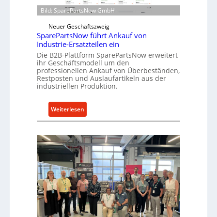
i
t
Bild: SparePartsNow GmbH
r
w
e
Neuer Geschäftszweig
i
SparePartsNow führt Ankauf von
k
c
Industrie-Ersatzteilen ein
t
k
Die B2B-Plattform SparePartsNow erweitert
e
e
ihr Geschäftsmodell um den
A
l
professionellen Ankauf von Überbeständen,
n
Restposten und Auslaufartikeln aus der
t
industriellen Produktion.
t
X
r
6
i
0
:
Weiterlesen
e
-
S
b
P
p
e
l
a
a
r
t
e
t
P
f
a
o
r
r
t
m
s