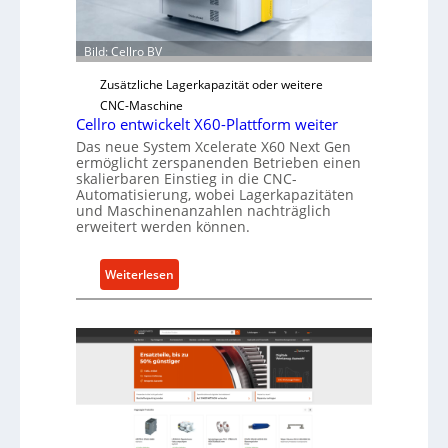
r
Ü
Bild: Cellro BV
b
e
Zusätzliche Lagerkapazität oder weitere
r
CNC-Maschine
l
Cellro entwickelt X60-Plattform weiter
a
Das neue System Xcelerate X60 Next Gen
ermöglicht zerspanenden Betrieben einen
s
skalierbaren Einstieg in die CNC-
t
Automatisierung, wobei Lagerkapazitäten
s
und Maschinenanzahlen nachträglich
erweitert werden können.
c
h
u
:
Weiterlesen
t
C
z
e
f
l
ü
l
r
r
i
o
n
e
d
n