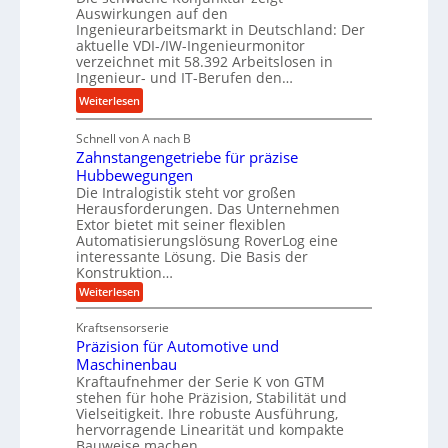
a
Auswirkungen auf den
y
e
n
Ingenieurarbeitsmarkt in Deutschland: Der
d
s
g
aktuelle VDI-/IW-Ingenieurmonitor
r
s
verzeichnet mit 58.392 Arbeitslosen in
l
a
t
Ingenieur- und IT-Berufen den…
e
u
e
:
b
Weiterlesen
l
i
M
i
i
g
Schnell von A nach B
e
g
k
e
Zahnstangengetriebe für präzise
h
e
i
r
Hubbewegungen
r
K
m
t
Die Intralogistik steht vor großen
A
u
Herausforderungen. Das Unternehmen
V
U
r
g
Extor bietet mit seiner flexiblen
e
m
b
e
Automatisierungslösung RoverLog eine
r
s
e
l
interessante Lösung. Die Basis der
g
a
Konstruktion…
i
g
l
t
t
e
:
Weiterlesen
e
z
Z
s
w
a
i
u
Kraftsensorserie
l
i
h
c
n
Präzision für Automotive und
o
n
n
h
d
s
Maschinenbau
s
d
t
A
Kraftaufnehmer der Serie K von GTM
e
e
a
stehen für hohe Präzision, Stabilität und
u
n
,
t
Vielseitigkeit. Ihre robuste Ausführung,
g
f
w
r
hervorragende Linearität und kompakte
e
t
e
i
Bauweise machen…
n