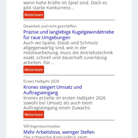
wenn hohe Kräfte im Spiel sind. Doch es
m
gibt starke Konkurrenz…
a
:
n
Weiterlesen
K
c
Gewirbelt und nicht geschliffen
u
e
Präzise und langlebige Kugelgewindetriebe
g
b
für raue Umgebungen
e
e
Auch wo Späne, Staub und Schmutz
l
i
allgegenwärtig sind, wie in der
g
m
Holzbearbeitung, muss die Antriebstechnik
e
D
exakt, schnell und dauerhaft zuverlässig
w
r
arbeiten. Für…
i
ü
:
Weiterlesen
n
c
P
d
k
Erstes Halbjahr 2026
r
e
p
Krones steigert Umsatz und
ä
t
r
Auftragseingang
z
r
o
Krones erzielte im ersten Halbjahr 2026
i
i
sowohl bei Umsatz als auch beim
z
s
Auftragseingang einen Zuwachs.
e
e
e
b
s
:
Weiterlesen
u
u
s
K
n
n
VDI-Ingenieurmonitor
r
d
d
Mehr Arbeitslose, weniger Stellen
o
l
Die schwache Konjunktur zeigt
H
n