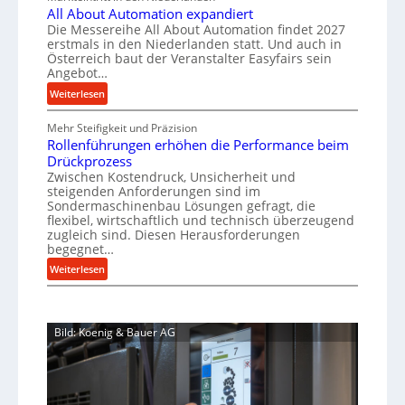
h
e
All About Automation expandiert
u
c
a
r
Die Messereihe All About Automation findet 2027
p
h
s
f
erstmals in den Niederlanden statt. Und auch in
i
r
o
Österreich baut der Veranstalter Easyfairs sein
t
n
o
Angebot…
r
z
e
g
z
:
Weiterlesen
e
n
u
e
A
i
b
n
Mehr Steifigkeit und Präzision
l
s
g
a
g
Rollenführungen erhöhen die Performance beim
l
s
t
u
e
Drückprozess
A
e
-
s
Zwischen Kostendruck, Unsicherheit und
n
b
B
steigenden Anforderungen sind im
i
t
o
Sondermaschinenbau Lösungen gefragt, die
e
s
c
u
flexibel, wirtschaftlich und technisch überzeugend
s
p
h
t
zugleich sind. Diesen Herausforderungen
t
a
begegnet…
A
r
e
n
u
o
:
Weiterlesen
l
n
t
R
b
l
t
o
o
u
u
s
m
l
s
n
i
Bild: Koenig & Bauer AG
a
l
g
t
c
t
e
e
h
i
n
n
i
o
f
5
m
n