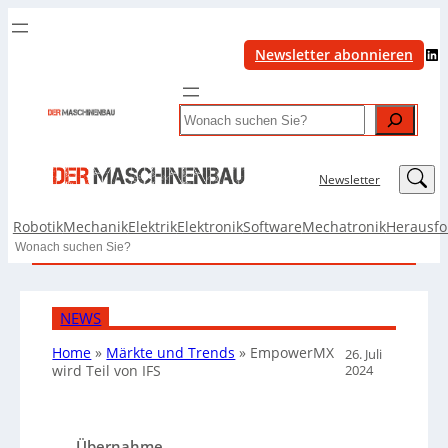
LinkedIn
Newsletter abonnieren
Search
LinkedIn
Newsletter
Robotik
Mechanik
Elektrik
Elektronik
Software
Mechatronik
Herausf
Search
NEWS
Home
»
Märkte und Trends
»
EmpowerMX
26. Juli
2024
wird Teil von IFS
Übernahme