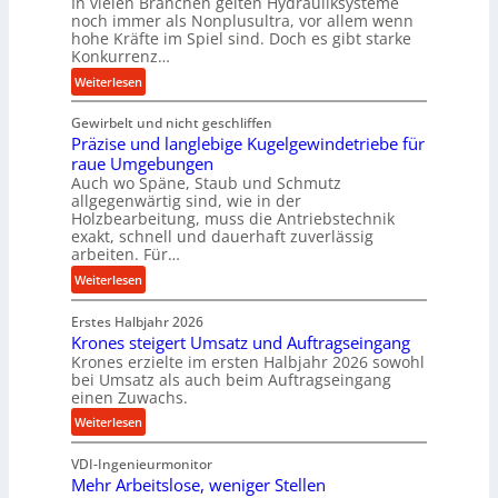
In vielen Branchen gelten Hydrauliksysteme
r
noch immer als Nonplusultra, vor allem wenn
m
hohe Kräfte im Spiel sind. Doch es gibt starke
a
Konkurrenz…
n
:
Weiterlesen
c
K
e
Gewirbelt und nicht geschliffen
u
b
Präzise und langlebige Kugelgewindetriebe für
g
e
raue Umgebungen
e
i
Auch wo Späne, Staub und Schmutz
l
m
allgegenwärtig sind, wie in der
g
Holzbearbeitung, muss die Antriebstechnik
D
e
exakt, schnell und dauerhaft zuverlässig
r
w
arbeiten. Für…
ü
i
:
Weiterlesen
c
n
P
k
d
Erstes Halbjahr 2026
r
p
e
Krones steigert Umsatz und Auftragseingang
ä
r
t
Krones erzielte im ersten Halbjahr 2026 sowohl
z
o
r
bei Umsatz als auch beim Auftragseingang
i
z
einen Zuwachs.
i
s
e
e
:
Weiterlesen
e
s
b
K
u
s
u
VDI-Ingenieurmonitor
r
n
n
Mehr Arbeitslose, weniger Stellen
o
d