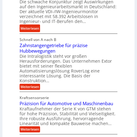
Die schwache Konjunktur zeigt Auswirkungen
d
n
l
auf den Ingenieurarbeitsmarkt in Deutschland:
H
e
a
Der aktuelle VDI-/IW-Ingenieurmonitor
y
s
n
verzeichnet mit 58.392 Arbeitslosen in
d
s
Ingenieur- und IT-Berufen den…
g
r
t
l
:
Weiterlesen
a
e
e
M
u
i
b
Schnell von A nach B
e
l
g
i
Zahnstangengetriebe für präzise
h
i
e
g
Hubbewegungen
r
k
r
Die Intralogistik steht vor großen
e
A
i
t
Herausforderungen. Das Unternehmen Extor
K
r
m
bietet mit seiner flexiblen
U
u
b
Automatisierungslösung RoverLog eine
V
m
g
e
interessante Lösung. Die Basis der
e
s
e
Konstruktion…
i
r
a
l
t
:
Weiterlesen
g
t
g
Z
s
l
a
z
e
Kraftsensorserie
l
h
e
u
w
Präzision für Automotive und Maschinenbau
o
n
i
n
s
Kraftaufnehmer der Serie K von GTM stehen
i
s
c
t
d
für hohe Präzision, Stabilität und Vielseitigkeit.
n
e
a
h
Ihre robuste Ausführung, hervorragende
A
d
n
,
Linearität und kompakte Bauweise machen…
u
g
e
w
:
e
Weiterlesen
f
t
e
P
n
t