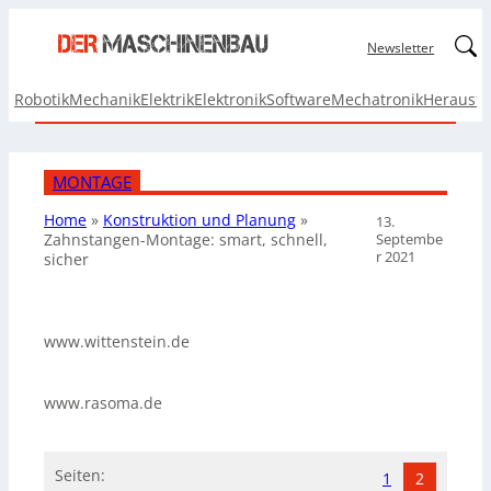
Linked
Newsletter
Robotik
Mechanik
Elektrik
Elektronik
Software
Mechatronik
Herausf
MONTAGE
Home
»
Konstruktion und Planung
»
13.
Septembe
Zahnstangen-Montage: smart, schnell,
r 2021
sicher
www.wittenstein.de
www.rasoma.de
Seiten:
1
2