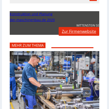
Konstruktion und Planung
der-maschinenbau.de 2020
WITTENSTEIN SE
Zur Firmenwebsite
MEHR ZUM THEMA
Bild: Weber- Hydraulik GmbH