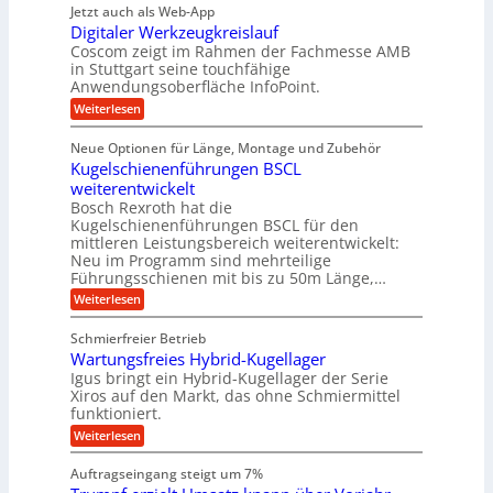
r
r
g
n
Jetzt auch als Web-App
r
ä
e
i
i
Digitaler Werkzeugkreislauf
z
t
a
e
g
i
r
Coscom zeigt im Rahmen der Fachmesse AMB
g
b
s
i
in Stuttgart seine touchfähige
e
s
i
e
e
Anwendungsoberfläche InfoPoint.
r
o
b
e
f
:
Weiterlesen
S
n
e
i
D
f
ü
f
t
i
ü
ü
n
Neue Optionen für Länge, Montage und Zubehör
r
e
g
r
r
g
Kugelschienenführungen BSCL
r
i
A
l
p
a
t
weiterentwickelt
u
r
a
l
a
t
ä
n
Bosch Rexroth hat die
u
e
l
o
z
Kugelschienenführungen BSCL für den
g
e
e
m
i
n
mittleren Leistungsbereich weiterentwickelt:
r
o
s
U
Neu im Programm sind mehrteilige
W
t
e
m
Führungsschienen mit bis zu 50m Länge,…
e
i
H
r
g
v
u
:
Weiterlesen
k
e
b
K
e
z
u
b
u
b
Schmierfreier Betrieb
e
n
e
g
u
u
d
Wartungsfreies Hybrid-Kugellager
w
e
g
M
e
l
Igus bringt ein Hybrid-Kugellager der Serie
n
k
a
g
s
Xiros auf den Markt, das ohne Schmiermittel
g
r
s
u
c
funktioniert.
e
c
e
n
h
i
h
:
g
Weiterlesen
i
n
s
i
W
e
e
l
n
a
n
n
Auftragseingang steigt um 7%
a
e
r
e
u