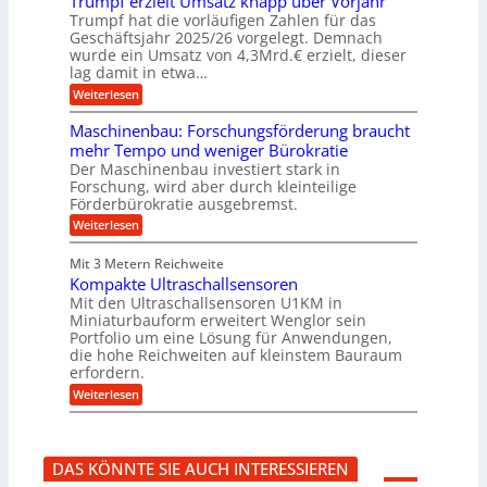
Trumpf erzielt Umsatz knapp über Vorjahr
n
t
n
f
b
u
Trumpf hat die vorläufigen Zahlen für das
f
a
n
ü
Geschäftsjahr 2025/26 vorgelegt. Demnach
u
g
h
wurde ein Umsatz von 4,3Mrd.€ erzielt, dieser
s
r
lag damit in etwa…
f
u
:
r
Weiterlesen
n
T
e
g
r
i
e
Maschinenbau: Forschungsförderung braucht
u
e
n
mehr Tempo und weniger Bürokratie
m
s
B
Der Maschinenbau investiert stark in
p
H
S
Forschung, wird aber durch kleinteilige
f
y
C
e
b
Förderbürokratie ausgebremst.
L
r
r
w
:
Weiterlesen
z
i
e
M
i
d
i
a
e
-
Mit 3 Metern Reichweite
t
s
l
K
e
Kompakte Ultraschallsensoren
c
t
u
r
h
Mit den Ultraschallsensoren U1KM in
U
g
e
i
Miniaturbauform erweitert Wenglor sein
m
e
n
n
Portfolio um eine Lösung für Anwendungen,
s
l
t
e
a
l
die hohe Reichweiten auf kleinstem Bauraum
w
n
t
a
erfordern.
i
b
z
g
c
a
:
Weiterlesen
k
e
k
u
K
n
r
e
:
o
a
l
F
m
p
t
o
p
p
DAS KÖNNTE SIE AUCH INTERESSIEREN
r
a
ü
s
k