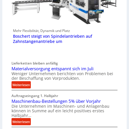
Mehr Flexibilität, Dynamik und Platz
Boschert steigt von Spindelantrieben auf
Zahnstangenantriebe um
Lieferketten bleiben anfällig
Materialversorgung entspannt sich im Juli
Weniger Unternehmen berichten von Problemen bei
der Beschaffung von Vorprodukten.
:
Weiterlesen
M
Auftragseingang 1. Halbjahr
a
Maschinenbau-Bestellungen 5% über Vorjahr
t
Die Unternehmen im Maschinen- und Anlagenbau
e
können in Summe auf ein leicht positives erstes
r
Halbjahr…
i
:
Weiterlesen
a
M
l