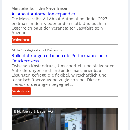
a
v
Markteintritt in den Niederlanden
s
e
All About Automation expandiert
c
r
Die Messereihe All About Automation findet 2027
h
s
erstmals in den Niederlanden statt. Und auch in
i
o
Österreich baut der Veranstalter Easyfairs sein
n
Angebot…
r
e
g
:
Weiterlesen
n
u
A
b
n
Mehr Steifigkeit und Präzision
l
a
g
Rollenführungen erhöhen die Performance beim
l
u
e
Drückprozess
A
-
Zwischen Kostendruck, Unsicherheit und steigenden
n
b
B
Anforderungen sind im Sondermaschinenbau
t
o
Lösungen gefragt, die flexibel, wirtschaftlich und
e
s
u
technisch überzeugend zugleich sind. Diesen
s
p
t
Herausforderungen begegnet…
t
a
A
:
Weiterlesen
e
n
u
R
l
n
t
o
l
t
o
l
u
s
m
Bild: Koenig & Bauer AG
l
n
i
a
e
g
c
t
n
e
h
i
f