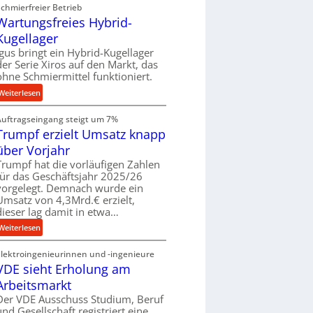
U
e
Schmierfreier Betrieb
u
m
u
Wartungsfreies Hybrid-
g
g
g
e
Kugellager
e
k
l
Igus bringt ein Hybrid-Kugellager
b
r
s
der Serie Xiros auf den Markt, das
u
e
c
ohne Schmiermittel funktioniert.
n
i
h
:
Weiterlesen
g
s
i
W
e
l
e
Auftragseingang steigt um 7%
a
n
a
n
Trumpf erzielt Umsatz knapp
r
u
e
t
über Vorjahr
f
n
u
Trumpf hat die vorläufigen Zahlen
f
n
für das Geschäftsjahr 2025/26
ü
g
vorgelegt. Demnach wurde ein
h
Umsatz von 4,3Mrd.€ erzielt,
s
r
dieser lag damit in etwa…
f
u
r
:
Weiterlesen
n
e
T
g
i
Elektroingenieurinnen und -ingenieure
r
e
e
VDE sieht Erholung am
u
n
s
m
Arbeitsmarkt
B
H
p
Der VDE Ausschuss Studium, Beruf
S
y
f
und Gesellschaft registriert eine
C