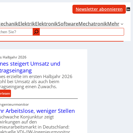
LinkedIn
Newsletter abonnieren
echanik
Elektrik
Elektronik
Software
Mechatronik
Mehr
es Halbjahr 2026
nes steigert Umsatz und
tragseingang
es erzielte im ersten Halbjahr 2026
hl bei Umsatz als auch beim
ragseingang einen Zuwachs.
:
erlesen
K
Ingenieurmonitor
r
r Arbeitslose, weniger Stellen
o
n
schwache Konjunktur zeigt
wirkungen auf den
e
nieurarbeitsmarkt in Deutschland:
s
aktuelle VDI-/IW-Ingenieurmonitor
s