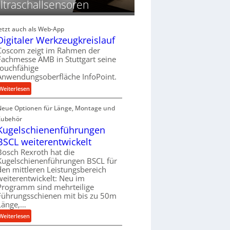
ltraschallsensoren
r
g
g
e
l
l
Jetzt auch als Web-App
e
g
Digitaler Werkzeugkreislauf
i
e
Coscom zeigt im Rahmen der
c
w
Fachmesse AMB in Stuttgart seine
h
i
touchfähige
Anwendungsoberfläche InfoPoint.
n
d
:
Weiterlesen
e
D
t
Neue Optionen für Länge, Montage und
i
r
g
Zubehör
i
i
Kugelschienenführungen
e
t
BSCL weiterentwickelt
b
a
Bosch Rexroth hat die
e
l
Kugelschienenführungen BSCL für
f
e
den mittleren Leistungsbereich
ü
r
weiterentwickelt: Neu im
r
Programm sind mehrteilige
W
r
Führungsschienen mit bis zu 50m
e
a
Länge,…
r
u
k
:
Weiterlesen
e
z
K