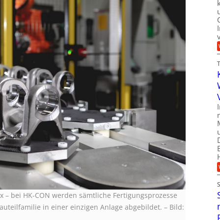
ox – bei HK-CON werden sämtliche Fertigungsprozesse
auteilfamilie in einer einzigen Anlage abgebildet.
–
Bild: