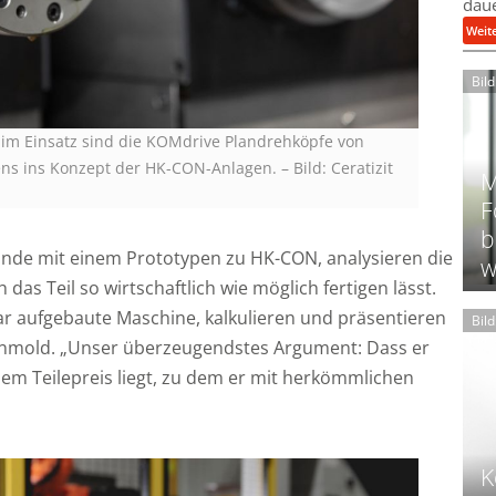
daue
Weit
Bil
l im Einsatz sind die KOMdrive Plandrehköpfe von
ens ins Konzept der HK-CON-Anlagen.
–
Bild: Ceratizit
M
F
b
unde mit einem Prototypen zu HK-CON, analysieren die
w
 das Teil so wirtschaftlich wie möglich fertigen lässt.
r aufgebaute Maschine, kalkulieren und präsentieren
Bil
inmold. „Unser überzeugendstes Argument: Dass er
dem Teilepreis liegt, zu dem er mit herkömmlichen
K