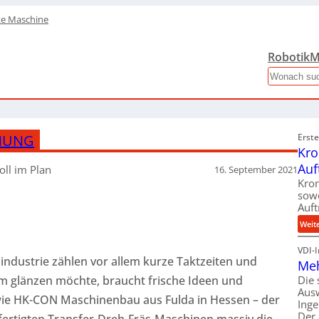
te Maschine
Robotik
M
Search
NUNG
Erst
Kro
Auf
oll im Plan
16. September 2021
Kron
sowo
Auft
Weit
VDI-
lindustrie zählen vor allem kurze Taktzeiten und
Meh
dem glänzen möchte, braucht frische Ideen und
Die 
Aus
 wie HK-CON Maschinenbau aus Fulda in Hessen – der
Inge
Der 
efertigten Transfer-Dreh-Fräs-Maschinen massiv die