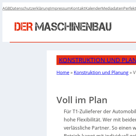
AGB
Datenschutzerklärung
Impressum
Kontakt
Kalender
Mediadaten
Perfek
KONSTRUKTION UND PLA
Home
»
Konstruktion und Planung
»
V
Voll im Plan
Für T1-Zulieferer der Automobi
hohe Flexibilität. Wer mit bei
verlässliche Partner. So einen
Betrieb kappt mit individuell g