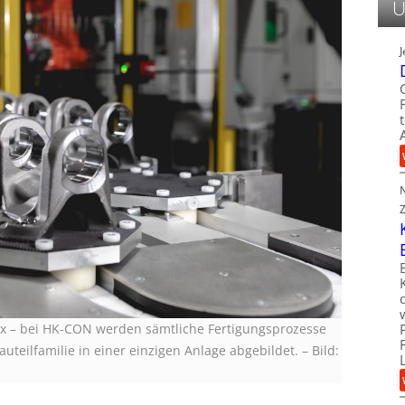
U
ox – bei HK-CON werden sämtliche Fertigungsprozesse
auteilfamilie in einer einzigen Anlage abgebildet.
–
Bild: