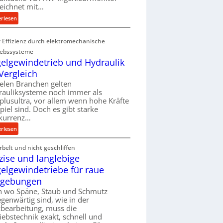
eichnet mit…
t
:
e
erlesen
M
i
e
g
 Effizienz durch elektromechanische
h
e
iebssysteme
r
r
elgewindetrieb und Hydraulik
A
t
Vergleich
r
U
ielen Branchen gelten
b
m
rauliksysteme noch immer als
e
s
lusultra, vor allem wenn hohe Kräfte
i
a
piel sind. Doch es gibt starke
t
t
kurrenz…
s
z
:
erlesen
l
u
K
o
n
belt und nicht geschliffen
u
s
d
zise und langlebige
g
e
A
e
elgewindetriebe für raue
,
u
l
w
f
gebungen
g
e
t
h wo Späne, Staub und Schmutz
e
n
r
egenwärtig sind, wie in der
w
i
bearbeitung, muss die
a
i
iebstechnik exakt, schnell und
g
g
n