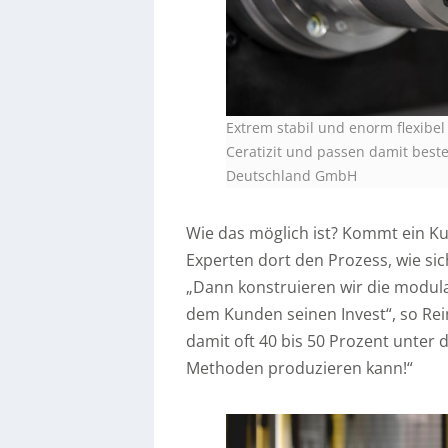
Extrem stabil und enorm flexibe
Ceratizit und passen damit best
Deutschland GmbH
Wie das möglich ist? Kommt ein K
Experten dort den Prozess, wie sich
„Dann konstruieren wir die modula
dem Kunden seinen Invest“, so Re
damit oft 40 bis 50 Prozent unter 
Methoden produzieren kann!“