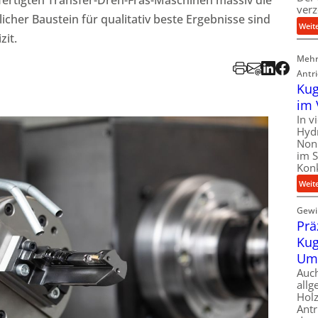
verz
icher Baustein für qualitativ beste Ergebnisse sind
Weit
zit.
Mehr
Antr
Kug
im 
In v
Hyd
Nonp
im S
Kon
Weit
Gewir
Prä
Kug
Um
Auc
allg
Holz
Antr