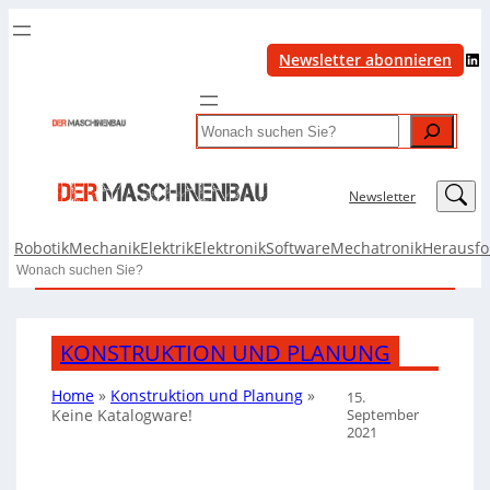
LinkedIn
Newsletter abonnieren
Search
LinkedIn
Newsletter
Robotik
Mechanik
Elektrik
Elektronik
Software
Mechatronik
Herausf
Search
KONSTRUKTION UND PLANUNG
Home
»
Konstruktion und Planung
»
15.
September
Keine Katalogware!
2021