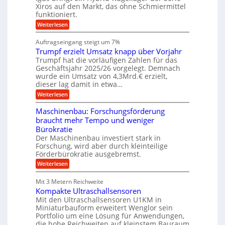
k
n
a
s
Xiros auf den Markt, das ohne Schmiermittel
g
r
s
c
funktioniert.
e
e
c
h
n
i
h
:
Weiterlesen
i
s
i
W
e
l
n
a
n
Auftragseingang steigt um 7%
a
e
r
e
u
Trumpf erzielt Umsatz knapp über Vorjahr
n
t
n
f
b
u
Trumpf hat die vorläufigen Zahlen für das
f
a
n
ü
Geschäftsjahr 2025/26 vorgelegt. Demnach
u
g
h
wurde ein Umsatz von 4,3Mrd.€ erzielt,
s
r
dieser lag damit in etwa…
f
u
:
r
Weiterlesen
n
T
e
g
r
i
e
Maschinenbau: Forschungsförderung
u
e
n
braucht mehr Tempo und weniger
m
s
B
Bürokratie
p
H
S
f
y
Der Maschinenbau investiert stark in
C
e
b
L
Forschung, wird aber durch kleinteilige
r
r
w
Förderbürokratie ausgebremst.
z
i
e
:
Weiterlesen
i
d
i
M
e
-
t
a
l
K
e
Mit 3 Metern Reichweite
s
t
u
r
Kompakte Ultraschallsensoren
c
U
g
e
h
Mit den Ultraschallsensoren U1KM in
m
e
n
i
s
l
Miniaturbauform erweitert Wenglor sein
t
n
a
l
Portfolio um eine Lösung für Anwendungen,
w
e
t
a
i
die hohe Reichweiten auf kleinstem Bauraum