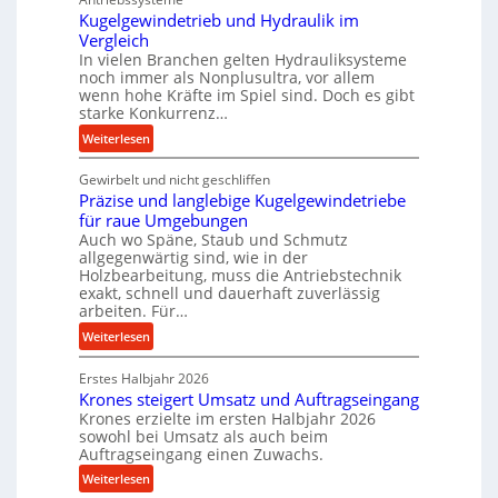
f
Kugelgewindetrieb und Hydraulik im
Vergleich
o
In vielen Branchen gelten Hydrauliksysteme
r
noch immer als Nonplusultra, vor allem
m
wenn hohe Kräfte im Spiel sind. Doch es gibt
a
starke Konkurrenz…
n
:
Weiterlesen
c
K
e
Gewirbelt und nicht geschliffen
u
b
Präzise und langlebige Kugelgewindetriebe
g
e
für raue Umgebungen
e
i
Auch wo Späne, Staub und Schmutz
l
m
allgegenwärtig sind, wie in der
g
D
Holzbearbeitung, muss die Antriebstechnik
e
exakt, schnell und dauerhaft zuverlässig
r
w
arbeiten. Für…
ü
i
c
:
Weiterlesen
n
k
P
d
Erstes Halbjahr 2026
p
r
e
Krones steigert Umsatz und Auftragseingang
r
ä
t
Krones erzielte im ersten Halbjahr 2026
o
z
r
sowohl bei Umsatz als auch beim
z
i
Auftragseingang einen Zuwachs.
i
e
s
e
:
Weiterlesen
s
e
b