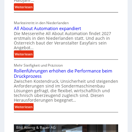
Halbjahr…
u
i
i
t
:
Weiterlesen
g
a
n
s
M
l
b
a
c
v
a
Markteintritt in den Niederlanden
s
h
e
u
All About Automation expandiert
c
a
r
p
Die Messereihe All About Automation findet 2027
h
s
f
erstmals in den Niederlanden statt. Und auch in
r
i
o
Österreich baut der Veranstalter Easyfairs sein
t
o
n
Angebot…
r
z
z
e
g
:
Weiterlesen
e
n
e
u
A
i
b
s
n
Mehr Steifigkeit und Präzision
l
g
a
g
s
Rollenführungen erhöhen die Performance beim
l
t
u
e
Drückprozess
e
A
-
s
Zwischen Kostendruck, Unsicherheit und steigenden
n
b
B
Anforderungen sind im Sondermaschinenbau
i
t
o
Lösungen gefragt, die flexibel, wirtschaftlich und
e
s
c
u
technisch überzeugend zugleich sind. Diesen
s
p
h
t
Herausforderungen begegnet…
t
a
A
r
:
Weiterlesen
e
n
u
o
R
l
n
t
b
o
l
t
o
u
l
u
s
m
Bild: Koenig & Bauer AG
l
s
n
i