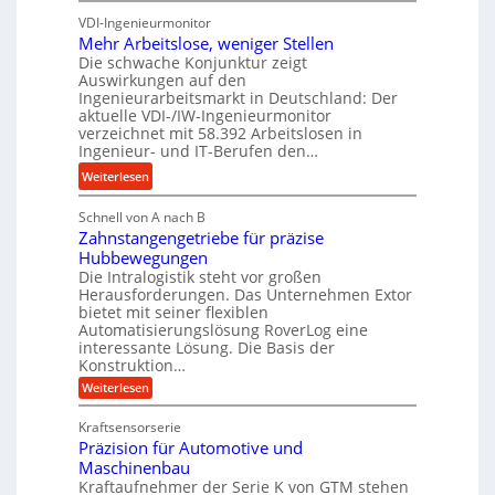
K
s
u
u
VDI-Ingenieurmonitor
r
n
n
Mehr Arbeitslose, weniger Stellen
o
d
Die schwache Konjunktur zeigt
d
n
l
Auswirkungen auf den
H
e
a
Ingenieurarbeitsmarkt in Deutschland: Der
y
s
n
aktuelle VDI-/IW-Ingenieurmonitor
d
s
verzeichnet mit 58.392 Arbeitslosen in
g
r
t
Ingenieur- und IT-Berufen den…
l
a
e
e
:
Weiterlesen
u
i
b
M
l
g
i
Schnell von A nach B
e
i
e
Zahnstangengetriebe für präzise
g
h
k
r
Hubbewegungen
e
r
i
t
Die Intralogistik steht vor großen
K
A
m
Herausforderungen. Das Unternehmen Extor
U
u
r
bietet mit seiner flexiblen
V
m
g
b
Automatisierungslösung RoverLog eine
e
s
e
e
interessante Lösung. Die Basis der
r
a
l
Konstruktion…
i
g
t
g
t
:
Weiterlesen
l
z
Z
e
s
a
e
u
Kraftsensorserie
w
l
h
i
n
Präzision für Automotive und
i
o
n
c
d
s
Maschinenbau
n
s
t
h
A
Kraftaufnehmer der Serie K von GTM stehen
d
e
a