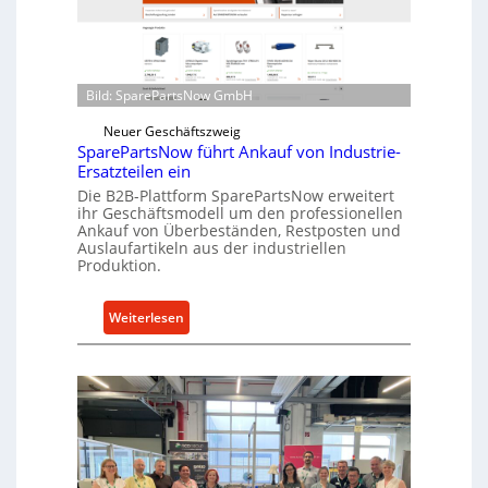
o
n
e
d
n
i
t
r
Bild: SparePartsNow GmbH
w
e
i
Neuer Geschäftszweig
k
c
SparePartsNow führt Ankauf von Industrie-
t
Ersatzteilen ein
k
e
Die B2B-Plattform SparePartsNow erweitert
e
A
ihr Geschäftsmodell um den professionellen
l
n
Ankauf von Überbeständen, Restposten und
t
Auslaufartikeln aus der industriellen
t
Produktion.
X
r
6
i
0
:
Weiterlesen
e
-
S
b
P
p
e
l
a
a
r
t
e
t
P
f
a