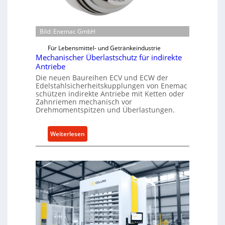
Bild: Enemac GmbH
Für Lebensmittel- und Getränkeindustrie
Mechanischer Überlastschutz für indirekte
Antriebe
Die neuen Baureihen ECV und ECW der
Edelstahlsicherheitskupplungen von Enemac
schützen indirekte Antriebe mit Ketten oder
Zahnriemen mechanisch vor
Drehmomentspitzen und Überlastungen.
:
Weiterlesen
M
e
c
h
a
n
i
s