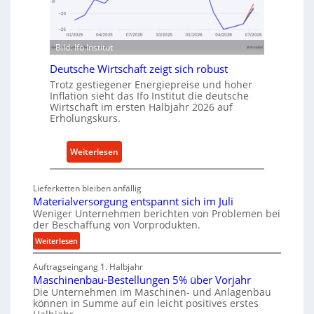
n
n
d
f
u
ü
s
Bild: Ifo Institut
r
t
n
Deutsche Wirtschaft zeigt sich robust
r
a
Trotz gestiegener Energiepreise und hoher
i
Inflation sieht das Ifo Institut die deutsche
c
e
Wirtschaft im ersten Halbjahr 2026 auf
h
Erholungskurs.
-
h
E
a
r
:
Weiterlesen
l
s
D
t
a
e
i
Lieferketten bleiben anfällig
t
u
g
Materialversorgung entspannt sich im Juli
z
t
Weniger Unternehmen berichten von Problemen bei
e
t
der Beschaffung von Vorprodukten.
s
W
e
c
:
Weiterlesen
e
i
M
h
r
Auftragseingang 1. Halbjahr
a
l
e
k
Maschinenbau-Bestellungen 5% über Vorjahr
t
e
W
z
Die Unternehmen im Maschinen- und Anlagenbau
e
n
i
können in Summe auf ein leicht positives erstes
e
r
e
r