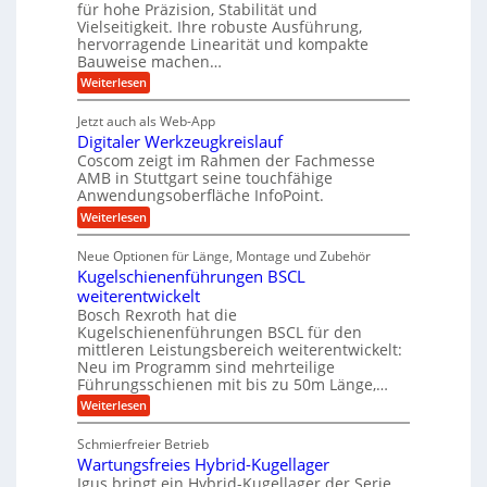
für hohe Präzision, Stabilität und
u
e
n
,
Vielseitigkeit. Ihre robuste Ausführung,
g
f
t
w
hervorragende Linearität und kompakte
e
t
r
e
Bauweise machen…
n
r
g
i
n
:
Weiterlesen
e
a
P
e
i
t
r
g
b
g
Jetzt auch als Web-App
r
ä
s
i
e
e
Digitaler Werkzeugkreislauf
z
e
e
i
Coscom zeigt im Rahmen der Fachmesse
f
r
b
s
i
AMB in Stuttgart seine touchfähige
ü
S
e
i
Anwendungsoberfläche InfoPoint.
n
f
r
t
o
ü
:
g
Weiterlesen
n
r
e
r
D
f
a
a
l
p
i
ü
Neue Optionen für Länge, Montage und Zubehör
n
r
g
u
l
r
ä
Kugelschienenführungen BSCL
i
g
A
e
e
z
t
weiterentwickelt
u
U
i
n
a
t
Bosch Rexroth hat die
s
l
m
o
Kugelschienenführungen BSCL für den
e
e
m
g
mittleren Leistungsbereich weiterentwickelt:
H
r
o
Neu im Programm sind mehrteilige
u
e
W
t
b
Führungsschienen mit bis zu 50m Länge,…
e
i
b
b
r
v
:
Weiterlesen
u
e
k
e
K
w
n
z
u
u
e
Schmierfreier Betrieb
e
n
g
g
g
u
d
Wartungsfreies Hybrid-Kugellager
e
e
u
g
M
l
Igus bringt ein Hybrid-Kugellager der Serie
n