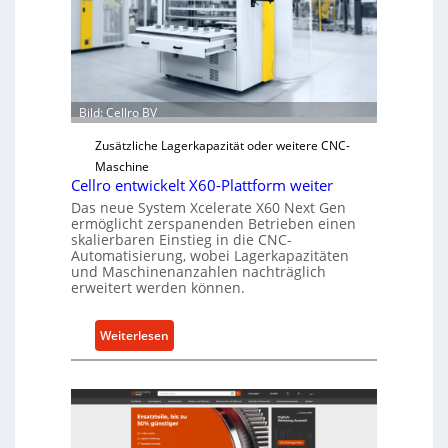
c
h
e
r
Ü
b
Bild: Cellro BV
e
Zusätzliche Lagerkapazität oder weitere CNC-
r
Maschine
l
Cellro entwickelt X60-Plattform weiter
a
Das neue System Xcelerate X60 Next Gen
s
ermöglicht zerspanenden Betrieben einen
t
skalierbaren Einstieg in die CNC-
Automatisierung, wobei Lagerkapazitäten
s
und Maschinenanzahlen nachträglich
c
erweitert werden können.
h
u
:
Weiterlesen
t
C
z
e
f
l
ü
l
r
r
i