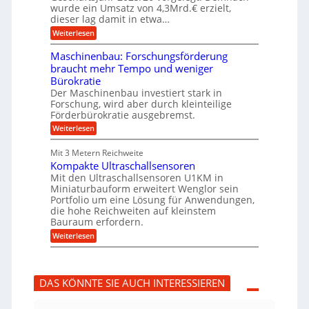
u
g
h
wurde ein Umsatz von 4,3Mrd.€ erzielt,
s
r
dieser lag damit in etwa…
f
u
:
r
Weiterlesen
n
T
e
g
r
i
e
Maschinenbau: Forschungsförderung
u
e
n
braucht mehr Tempo und weniger
m
s
B
Bürokratie
p
H
S
f
y
Der Maschinenbau investiert stark in
C
e
b
L
Forschung, wird aber durch kleinteilige
r
r
w
Förderbürokratie ausgebremst.
z
i
e
:
Weiterlesen
i
d
i
M
e
-
t
a
l
K
e
Mit 3 Metern Reichweite
s
t
u
r
Kompakte Ultraschallsensoren
c
U
g
e
h
Mit den Ultraschallsensoren U1KM in
m
e
n
i
s
l
Miniaturbauform erweitert Wenglor sein
t
n
a
l
Portfolio um eine Lösung für Anwendungen,
w
e
t
a
i
die hohe Reichweiten auf kleinstem
n
z
g
c
Bauraum erfordern.
b
k
e
k
a
:
n
r
Weiterlesen
e
u
K
a
l
:
o
p
t
F
m
p
o
p
ü
DAS KÖNNTE SIE AUCH INTERESSIEREN
r
a
b
s
k
e
c
t
r