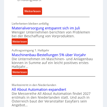
-
h
E
a
:
Weiterlesen
r
l
D
s
t
e
a
i
Lieferketten bleiben anfällig
u
t
Materialversorgung entspannt sich im Juli
g
t
z
Weniger Unternehmen berichten von Problemen
e
bei der Beschaffung von Vorprodukten.
s
t
W
c
:
Weiterlesen
e
e
M
h
i
r
Auftragseingang 1. Halbjahr
a
e
l
k
Maschinenbau-Bestellungen 5% über Vorjahr
t
W
e
z
Die Unternehmen im Maschinen- und Anlagenbau
e
i
n
können in Summe auf ein leicht positives erstes
e
r
r
Halbjahr…
e
u
i
t
i
:
Weiterlesen
a
g
s
M
n
l
b
a
c
v
a
Markteintritt in den Niederlanden
s
h
e
u
All About Automation expandiert
c
a
r
Die Messereihe All About Automation findet 2027
p
h
s
f
erstmals in den Niederlanden statt. Und auch in
r
i
o
Österreich baut der Veranstalter Easyfairs sein
t
o
n
Angebot…
r
z