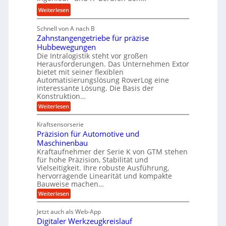
u
e
:
b
Weiterlesen
l
i
M
i
i
g
Schnell von A nach B
e
g
k
e
Zahnstangengetriebe für präzise
h
e
i
r
Hubbewegungen
r
K
m
t
Die Intralogistik steht vor großen
A
u
Herausforderungen. Das Unternehmen Extor
V
U
r
g
bietet mit seiner flexiblen
e
m
b
e
Automatisierungslösung RoverLog eine
r
s
e
l
interessante Lösung. Die Basis der
g
a
Konstruktion…
i
g
l
t
t
e
:
Weiterlesen
e
z
Z
s
w
a
i
u
Kraftsensorserie
l
i
h
c
n
Präzision für Automotive und
o
n
n
h
d
s
Maschinenbau
s
d
t
A
Kraftaufnehmer der Serie K von GTM stehen
e
e
a
für hohe Präzision, Stabilität und
u
n
,
t
Vielseitigkeit. Ihre robuste Ausführung,
g
f
w
r
hervorragende Linearität und kompakte
e
t
e
i
Bauweise machen…
n
r
g
n
e
:
Weiterlesen
e
a
P
i
b
t
r
g
g
e
Jetzt auch als Web-App
r
ä
s
i
e
f
Digitaler Werkzeugkreislauf
z
e