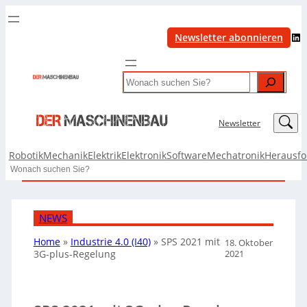
LinkedIn
Newsletter abonnieren
Search
LinkedIn
Newsletter
Robotik
Mechanik
Elektrik
Elektronik
Software
Mechatronik
Herausf
Search
NEWS
Home
»
Industrie 4.0 (I40)
»
SPS 2021 mit
18. Oktober
2021
3G-plus-Regelung