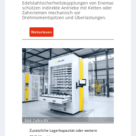
Edelstahlsicherheitskupplungen von Enemac
schützen indirekte Antriebe mit Ketten oder
Zahnriemen mechanisch vor
Drehmomentspitzen und Überlastungen.
:
Weiterlesen
M
e
c
h
a
n
i
s
c
h
e
r
Ü
Bild: Cellro BV
b
e
Zusätzliche Lagerkapazität oder weitere
r