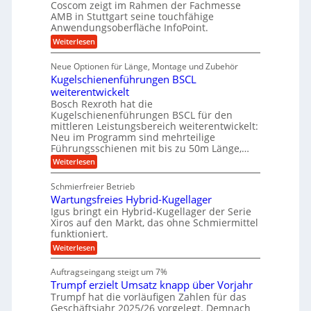
e
i
Coscom zeigt im Rahmen der Fachmesse
r
ü
b
s
i
AMB in Stuttgart seine touchfähige
S
r
e
i
Anwendungsoberfläche InfoPoint.
n
f
t
r
o
ü
:
g
Weiterlesen
n
e
a
r
D
f
a
l
u
p
i
ü
Neue Optionen für Länge, Montage und Zubehör
n
r
g
l
e
r
ä
Kugelschienenführungen BSCL
i
g
A
e
U
z
t
weiterentwickelt
u
i
n
m
a
t
Bosch Rexroth hat die
s
l
o
g
Kugelschienenführungen BSCL für den
e
e
m
e
mittleren Leistungsbereich weiterentwickelt:
H
r
o
Neu im Programm sind mehrteilige
u
b
W
t
b
Führungsschienen mit bis zu 50m Länge,…
e
i
u
b
r
v
:
Weiterlesen
n
e
k
e
K
w
z
g
u
u
e
Schmierfreier Betrieb
e
n
e
g
g
u
d
Wartungsfreies Hybrid-Kugellager
e
n
u
g
M
l
Igus bringt ein Hybrid-Kugellager der Serie
n
k
a
s
Xiros auf den Markt, das ohne Schmiermittel
g
r
s
c
funktioniert.
e
e
c
h
n
i
h
:
Weiterlesen
i
s
i
W
e
l
n
a
n
Auftragseingang steigt um 7%
a
e
r
e
u
Trumpf erzielt Umsatz knapp über Vorjahr
n
t
n
f
b
u
Trumpf hat die vorläufigen Zahlen für das
f
a
n
ü
Geschäftsjahr 2025/26 vorgelegt. Demnach