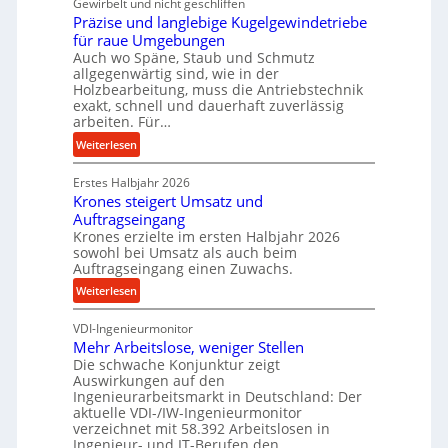
Gewirbelt und nicht geschliffen
u
b
Präzise und langlebige Kugelgewindetriebe
g
e
für raue Umgebungen
e
i
Auch wo Späne, Staub und Schmutz
l
m
allgegenwärtig sind, wie in der
g
Holzbearbeitung, muss die Antriebstechnik
D
e
exakt, schnell und dauerhaft zuverlässig
r
w
arbeiten. Für…
ü
i
:
Weiterlesen
c
n
P
k
d
Erstes Halbjahr 2026
r
p
e
Krones steigert Umsatz und
ä
r
t
Auftragseingang
z
o
r
Krones erzielte im ersten Halbjahr 2026
i
z
i
sowohl bei Umsatz als auch beim
s
e
Auftragseingang einen Zuwachs.
e
e
s
b
:
Weiterlesen
u
s
u
K
n
n
VDI-Ingenieurmonitor
r
d
d
Mehr Arbeitslose, weniger Stellen
o
l
Die schwache Konjunktur zeigt
H
n
a
Auswirkungen auf den
y
e
n
Ingenieurarbeitsmarkt in Deutschland: Der
d
s
g
aktuelle VDI-/IW-Ingenieurmonitor
r
s
verzeichnet mit 58.392 Arbeitslosen in
l
a
t
Ingenieur- und IT-Berufen den…
e