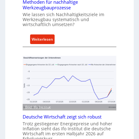
Methoden für nachhaltige
r
h
Werkzeugbauprozesse
r
Wie lassen sich Nachhaltigkeitsziele im
t
Werkzeugbau systematisch und
A
wirtschaftlich umsetzen?
n
k
:
Weiterlesen
a
M
u
e
f
t
v
h
o
o
n
d
I
e
n
n
d
f
u
ü
Bild: Ifo Institut
s
r
t
Deutsche Wirtschaft zeigt sich robust
n
r
Trotz gestiegener Energiepreise und hoher
a
i
Inflation sieht das Ifo Institut die deutsche
c
Wirtschaft im ersten Halbjahr 2026 auf
e
h
Erholungskurs.