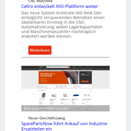
CNC-Maschine
l
Cellro entwickelt X60-Plattform weiter
a
Das neue System Xcelerate X60 Next Gen
s
ermöglicht zerspanenden Betrieben einen
skalierbaren Einstieg in die CNC-
t
Automatisierung, wobei Lagerkapazitäten
s
und Maschinenanzahlen nachträglich
c
erweitert werden können.
h
u
:
Weiterlesen
t
C
z
e
f
l
ü
l
r
r
i
o
n
e
d
n
i
t
Bild: SparePartsNow GmbH
r
w
e
i
Neuer Geschäftszweig
k
SparePartsNow führt Ankauf von Industrie-
c
t
Ersatzteilen ein
k