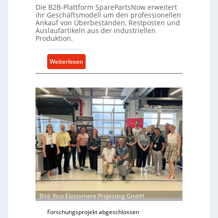
e
Die B2B-Plattform SparePartsNow erweitert
e
A
ihr Geschäftsmodell um den professionellen
l
Ankauf von Überbeständen, Restposten und
n
t
Auslaufartikeln aus der industriellen
t
Produktion.
X
r
6
i
0
:
Weiterlesen
e
-
S
b
P
p
e
l
a
a
r
t
e
t
P
f
a
o
r
r
t
m
s
w
N
e
o
i
w
Bild: Rico Elastomere Projecting GmbH
t
f
Forschungsprojekt abgeschlossen
e
ü