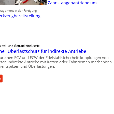
Zahnstangenantriebe um
nagement in der Fertigung
rkzeugbereitstellung
ttel- und Getränkeindustrie
er Überlastschutz für indirekte Antriebe
ureihen ECV und ECW der Edelstahlsicherheitskupplungen von
zen indirekte Antriebe mit Ketten oder Zahnriemen mechanisch
ntspitzen und Überlastungen.
:
n
M
e
c
h
a
n