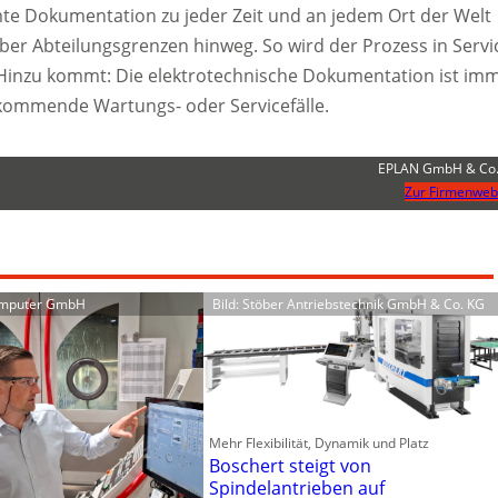
mte Dokumentation zu jeder Zeit und an jedem Ort der Welt
über Abteilungsgrenzen hinweg. So wird der Prozess in Servi
 Hinzu kommt: Die elektrotechnische Dokumentation ist im
h kommende Wartungs- oder Servicefälle.
EPLAN GmbH & Co.
Zur Firmenweb
omputer GmbH
Bild: Stöber Antriebstechnik GmbH & Co. KG
Mehr Flexibilität, Dynamik und Platz
Boschert steigt von
Spindelantrieben auf