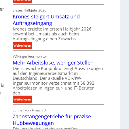
e
r
P
t
er
o
Erstes Halbjahr 2026
r
r
z
Krones steigert Umsatz und
ä
i
e
z
Auftragseingang
e
s
i
Krones erzielte im ersten Halbjahr 2026
b
s
s
sowohl bei Umsatz als auch beim
u
e
Auftragseingang einen Zuwachs.
n
u
:
Weiterlesen
d
n
K
H
d
VDI-Ingenieurmonitor
r
y
l
Mehr Arbeitslose, weniger Stellen
o
d
a
n
Die schwache Konjunktur zeigt Auswirkungen
r
n
auf den Ingenieurarbeitsmarkt in
e
a
g
Deutschland: Der aktuelle VDI-/IW-
s
u
l
Ingenieurmonitor verzeichnet mit 58.392
s
l
rkt
e
Arbeitslosen in Ingenieur- und IT-Berufen
t
i
den…
b
n
e
k
i
:
Weiterlesen
i
i
g
M
g
m
e
Schnell von A nach B
e
e
V
K
Zahnstangengetriebe für präzise
h
r
e
u
r
t
Hubbewegungen
r
g
A
U
Die Intralogistik steht vor großen
g