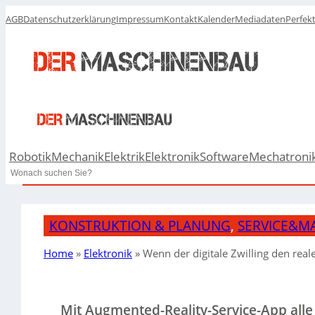
AGB
Datenschutzerklärung
Impressum
Kontakt
Kalender
Mediadaten
Perfek
Robotik
Mechanik
Elektrik
Elektronik
Software
Mechatroni
Search
KONSTRUKTION & PLANUNG
, 
SERVICE&M
Home
»
Elektronik
»
Wenn der digitale Zwilling den real
Mit Augmented-Reality-Service-App alle