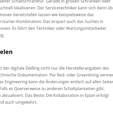
lossener Schaltschranktür. Gerade in großen Schränken oder
nell lokalisieren. Der Servicetechniker kann sich dann üb
tionen bereitstellen lassen wie beispielsweise das
orstarter-Kombination. Das erspart auch das Suchen in
nen. Es führt den Techniker oder Wartungsmitarbeiter
ng.
ielen
t der digitale Zwilling nicht nur die Herstellerangaben des
technische Dokumentation. Per Red- oder Greenlining verme
as Engineering kann die Änderungen einfach auf allen Seite
lls es Querverweise zu anderen Schaltplanseiten gibt,
ktualisiert. Das Beste: Die Kollaboration in Eplan erfolgt
 und auch umgekehrt.