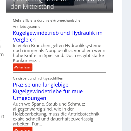
d
den Mittelstand
i
e
P
Mehr Effizienz durch elektromechanische
e
Antriebssysteme
r
Kugelgewindetrieb und Hydraulik im
f
,
Vergleich
o
In vielen Branchen gelten Hydrauliksysteme
n
r
noch immer als Nonplusultra, vor allem wenn
m
am
hohe Kräfte im Spiel sind. Doch es gibt starke
a
Konkurrenz…
n
:
Weiterlesen
c
K
e
Gewirbelt und nicht geschliffen
u
b
Präzise und langlebige
g
e
e
Kugelgewindetriebe für raue
i
l
m
Umgebungen
g
D
Auch wo Späne, Staub und Schmutz
e
r
allgegenwärtig sind, wie in der
w
ü
Holzbearbeitung, muss die Antriebstechnik
rt
i
exakt, schnell und dauerhaft zuverlässig
c
n
arbeiten. Für…
k
d
p
:
Weiterlesen