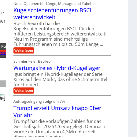
i
ä
Neue Optionen für Länge, Montage und Zubehör
r
g
g
n
z
A
Kugelschienenführungen BSCL
i
e
i
ce
u
t
s
b
weiterentwickelt
t
a
e
mer
o
u
l
Bosch Rexroth hat die
H
m
e
n
u
Kugelschienenführungen BSCL für den
o
r
b
mittleren Leistungsbereich weiterentwickelt:
g
t
W
b
i
Neu im Programm sind mehrteilige
e
e
e
v
Führungsschienen mit bis zu 50m Länge,…
r
w
n
 KG
e
k
e
:
Weiterlesen
u
z
site
g
K
n
e
u
u
d
u
Schmierfreier Betrieb
n
g
M
g
g
Wartungsfreies Hybrid-Kugellager
e
a
k
e
l
s
Igus bringt ein Hybrid-Kugellager der Serie
r
n
s
c
e
Xiros auf den Markt, das ohne Schmiermittel
c
h
i
funktioniert.
h
i
s
i
n
:
Weiterlesen
l
e
e
W
a
n
n
a
u
Auftragseingang steigt um 7%
e
b
r
f
n
a
Trumpf erzielt Umsatz knapp über
t
f
u
u
Vorjahr
ü
n
h
g
Trumpf hat die vorläufigen Zahlen für das
r
s
Geschäftsjahr 2025/26 vorgelegt. Demnach
u
f
wurde ein Umsatz von 4,3Mrd.€ erzielt,
n
r
g
dieser lag damit in etwa…