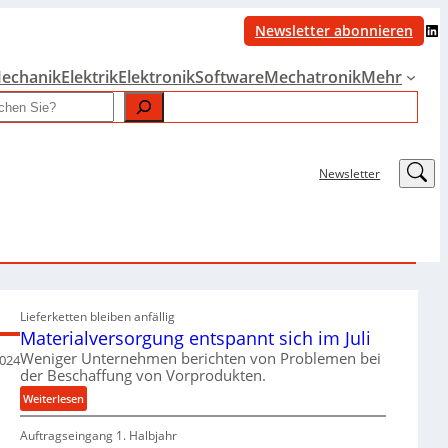
LinkedIn
Newsletter abonnieren
echanik
Elektrik
Elektronik
Software
Mechatronik
Mehr
LinkedIn
Newsletter
Lieferketten bleiben anfällig
Materialversorgung entspannt sich im Juli
Weniger Unternehmen berichten von Problemen bei
2024
der Beschaffung von Vorprodukten.
:
Weiterlesen
M
Auftragseingang 1. Halbjahr
a