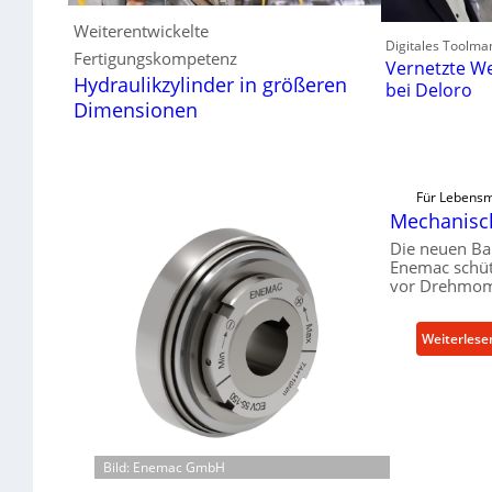
Weiterentwickelte
Digitales Toolma
Fertigungskompetenz
Vernetzte We
Hydraulikzylinder in größeren
bei Deloro
Dimensionen
Für Lebensmi
Mechanisch
Die neuen Ba
Enemac schüt
vor Drehmome
Weiterlese
Bild: Enemac GmbH