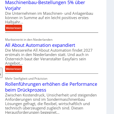
Maschinenbau-Bestellungen 5% über
t
e
Vorjahr
r
Die Unternehmen im Maschinen- und Anlagenbau
i
können in Summe auf ein leicht positives erstes
a
Halbjahr…
l
:
Weiterlesen
v
M
e
a
Markteintritt in den Niederlanden
r
s
All About Automation expandiert
s
c
Die Messereihe All About Automation findet 2027
o
h
erstmals in den Niederlanden statt. Und auch in
r
i
Österreich baut der Veranstalter Easyfairs sein
g
n
Angebot…
u
e
:
Weiterlesen
n
n
A
g
b
Mehr Steifigkeit und Präzision
l
e
a
Rollenführungen erhöhen die Performance
l
n
u
A
t
beim Drückprozess
-
b
s
Zwischen Kostendruck, Unsicherheit und steigenden
B
o
p
Anforderungen sind im Sondermaschinenbau
e
u
Lösungen gefragt, die flexibel, wirtschaftlich und
a
s
technisch überzeugend zugleich sind. Diesen
t
n
t
Herausforderungen begegnet…
A
n