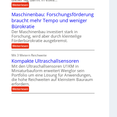
e
e
i
:
Weiterlesen
n
e
T
B
s
r
Maschinenbau: Forschungsförderung
S
H
u
C
y
braucht mehr Tempo und weniger
m
L
b
p
w
Bürokratie
r
f
e
i
e
Der Maschinenbau investiert stark in
i
d
r
t
Forschung, wird aber durch kleinteilige
-
z
e
Förderbürokratie ausgebremst.
K
i
r
u
e
:
Weiterlesen
e
g
l
M
n
e
t
a
t
Mit 3 Metern Reichweite
l
U
s
w
l
m
Kompakte Ultraschallsensoren
c
i
a
s
h
c
Mit den Ultraschallsensoren U1KM in
g
a
i
k
e
Miniaturbauform erweitert Wenglor sein
t
n
e
r
z
Portfolio um eine Lösung für Anwendungen,
e
l
k
n
die hohe Reichweiten auf kleinstem Bauraum
t
n
b
erfordern.
a
a
:
p
Weiterlesen
u
K
p
:
o
ü
F
m
b
o
p
e
r
a
r
s
k
V
c
t
o
h