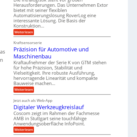
e
r
m
Herausforderungen. Das Unternehmen Extor
l
l
b
bietet mit seiner flexiblen
s
e
g
Automatisierungslösung RoverLog eine
e
a
i
e
interessante Lösung. Die Basis der
i
t
c
w
Konstruktion…
t
z
h
i
:
Weiterlesen
s
u
Z
n
l
n
a
d
Kraftsensorserie
o
h
d
Präzision für Automotive und
e
n
s
A
das
s
t
Maschinenbau
e
u
t
in
r
,
a
Kraftaufnehmer der Serie K von GTM stehen
f
i
n
w
für hohe Präzision, Stabilität und
t
g
e
Vielseitigkeit. Ihre robuste Ausführung,
e
r
e
b
hervorragende Linearität und kompakte
n
n
a
Bauweise machen…
e
g
i
g
e
f
:
Weiterlesen
g
s
t
P
ü
r
e
e
r
i
Jetzt auch als Web-App
r
r
ä
i
e
Digitaler Werkzeugkreislauf
r
z
S
n
b
i
a
Coscom zeigt im Rahmen der Fachmesse
e
t
g
s
f
AMB in Stuttgart seine touchfähige
u
i
e
a
ü
Anwendungsoberfläche InfoPoint.
o
e
l
r
n
n
:
U
Weiterlesen
p
l
g
f
D
r
m
ü
e