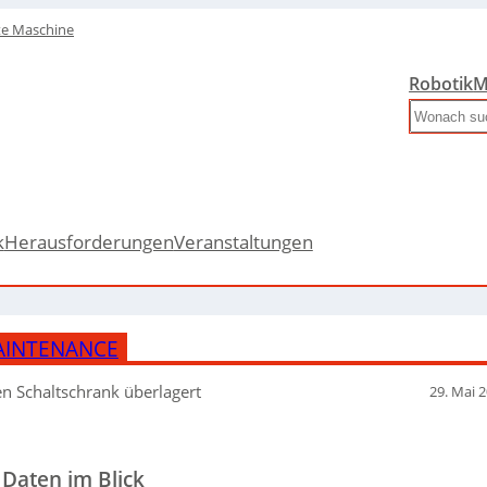
te Maschine
Robotik
M
Search
k
Herausforderungen
Veranstaltungen
AINTENANCE
en Schaltschrank überlagert
29. Mai 
 Daten im Blick