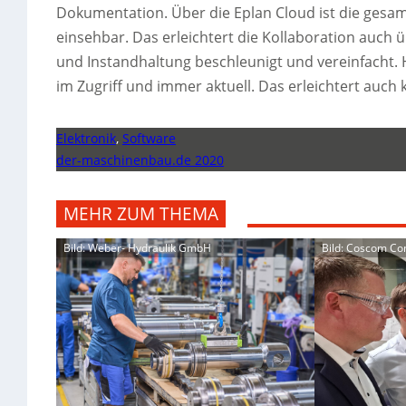
Dokumentation. Über die Eplan Cloud ist die gesa
einsehbar. Das erleichtert die Kollaboration auch 
und Instandhaltung beschleunigt und vereinfacht.
im Zugriff und immer aktuell. Das erleichtert auc
Elektronik
,
Software
der-maschinenbau.de 2020
MEHR ZUM THEMA
Bild: Weber- Hydraulik GmbH
Bild: Coscom C