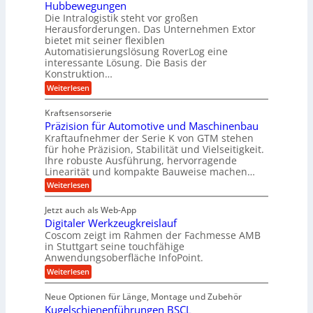
e
g
Hubbewegungen
r
k
r
Die Intralogistik steht vor großen
e
A
i
t
Herausforderungen. Das Unternehmen Extor
K
r
m
bietet mit seiner flexiblen
U
u
b
Automatisierungslösung RoverLog eine
V
m
g
e
interessante Lösung. Die Basis der
e
s
e
Konstruktion…
i
r
a
l
t
:
Weiterlesen
g
t
g
Z
s
l
a
z
e
Kraftsensorserie
l
h
e
u
w
Präzision für Automotive und Maschinenbau
o
n
i
n
s
Kraftaufnehmer der Serie K von GTM stehen
i
s
c
t
d
für hohe Präzision, Stabilität und Vielseitigkeit.
n
e
a
h
Ihre robuste Ausführung, hervorragende
A
d
n
,
Linearität und kompakte Bauweise machen…
u
g
e
w
:
e
Weiterlesen
f
t
e
P
n
t
r
r
g
n
Jetzt auch als Web-App
r
ä
e
i
i
Digitaler Werkzeugkreislauf
z
t
a
e
g
i
r
Coscom zeigt im Rahmen der Fachmesse AMB
g
b
s
i
in Stuttgart seine touchfähige
e
s
i
e
e
Anwendungsoberfläche InfoPoint.
r
o
b
e
f
:
Weiterlesen
S
n
e
i
D
f
ü
f
t
i
ü
ü
n
Neue Optionen für Länge, Montage und Zubehör
r
e
g
r
r
g
Kugelschienenführungen BSCL
r
i
A
l
p