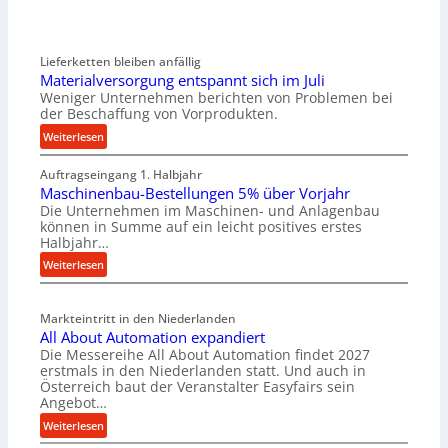
Lieferketten bleiben anfällig
Materialversorgung entspannt sich im Juli
Weniger Unternehmen berichten von Problemen bei
der Beschaffung von Vorprodukten.
:
Weiterlesen
M
Auftragseingang 1. Halbjahr
a
Maschinenbau-Bestellungen 5% über Vorjahr
t
Die Unternehmen im Maschinen- und Anlagenbau
e
können in Summe auf ein leicht positives erstes
r
Halbjahr…
i
:
Weiterlesen
a
M
l
a
v
Markteintritt in den Niederlanden
s
e
All About Automation expandiert
c
r
Die Messereihe All About Automation findet 2027
h
s
erstmals in den Niederlanden statt. Und auch in
i
o
Österreich baut der Veranstalter Easyfairs sein
n
Angebot…
r
e
g
:
Weiterlesen
n
u
A