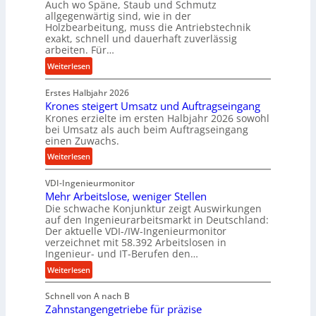
Auch wo Späne, Staub und Schmutz
l
m
allgegenwärtig sind, wie in der
g
Holzbearbeitung, muss die Antriebstechnik
D
e
exakt, schnell und dauerhaft zuverlässig
r
w
arbeiten. Für…
ü
i
:
Weiterlesen
c
n
P
k
d
Erstes Halbjahr 2026
r
p
e
Krones steigert Umsatz und Auftragseingang
ä
r
t
Krones erzielte im ersten Halbjahr 2026 sowohl
z
o
r
bei Umsatz als auch beim Auftragseingang
i
z
einen Zuwachs.
i
s
e
e
:
Weiterlesen
e
s
b
K
u
s
u
VDI-Ingenieurmonitor
r
n
n
Mehr Arbeitslose, weniger Stellen
o
d
Die schwache Konjunktur zeigt Auswirkungen
d
n
l
auf den Ingenieurarbeitsmarkt in Deutschland:
H
e
a
Der aktuelle VDI-/IW-Ingenieurmonitor
y
s
n
verzeichnet mit 58.392 Arbeitslosen in
d
s
Ingenieur- und IT-Berufen den…
g
r
t
l
:
Weiterlesen
a
e
e
M
u
i
b
Schnell von A nach B
e
l
g
i
Zahnstangengetriebe für präzise
h
i