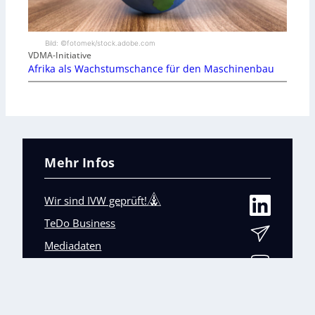
Bild: ©fotomek/stock.adobe.com
VDMA-Initiative
Afrika als Wachstumschance für den Maschinenbau
Mehr Infos
Wir sind IVW geprüft!
TeDo Business
Mediadaten
Abo-Service