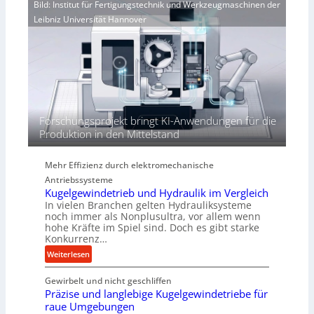
i
Bild: Institut für Fertigungstechnik und Werkzeugmaschinen der
e
r
e
Leibniz Universität Hannover
r
j
r
h
a
t
ö
h
h
r
e
n
d
i
Forschungsprojekt bringt KI-Anwendungen für die
e
Produktion in den Mittelstand
P
e
Mehr Effizienz durch elektromechanische
r
Antriebssysteme
f
Kugelgewindetrieb und Hydraulik im Vergleich
o
In vielen Branchen gelten Hydrauliksysteme
r
noch immer als Nonplusultra, vor allem wenn
m
hohe Kräfte im Spiel sind. Doch es gibt starke
a
Konkurrenz…
n
:
Weiterlesen
c
K
e
Gewirbelt und nicht geschliffen
u
b
Präzise und langlebige Kugelgewindetriebe für
g
e
raue Umgebungen
e
i