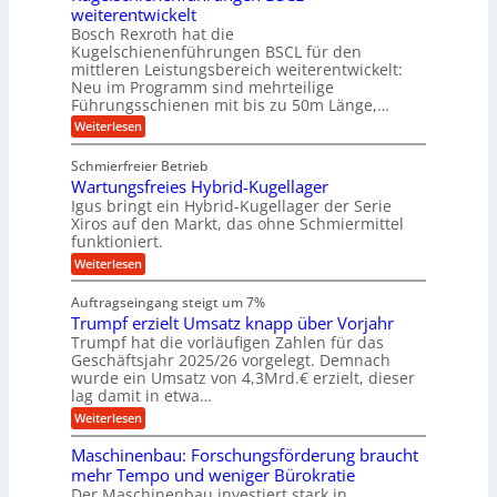
a
t
weiterentwickelt
u
r
a
l
a
t
ä
n
Bosch Rexroth hat die
u
e
l
o
z
Kugelschienenführungen BSCL für den
g
e
e
m
i
n
mittleren Leistungsbereich weiterentwickelt:
r
o
s
U
Neu im Programm sind mehrteilige
W
t
e
m
Führungsschienen mit bis zu 50m Länge,…
e
i
H
r
g
v
u
:
Weiterlesen
k
e
b
K
e
z
u
b
u
b
Schmierfreier Betrieb
e
n
e
g
u
u
d
Wartungsfreies Hybrid-Kugellager
w
e
g
M
e
l
Igus bringt ein Hybrid-Kugellager der Serie
n
k
a
g
s
Xiros auf den Markt, das ohne Schmiermittel
g
r
s
u
c
funktioniert.
e
c
e
n
h
i
h
:
g
Weiterlesen
i
n
s
i
W
e
e
l
n
a
n
n
Auftragseingang steigt um 7%
a
e
r
e
u
Trumpf erzielt Umsatz knapp über Vorjahr
n
t
n
f
b
u
Trumpf hat die vorläufigen Zahlen für das
f
a
n
ü
Geschäftsjahr 2025/26 vorgelegt. Demnach
u
g
h
wurde ein Umsatz von 4,3Mrd.€ erzielt, dieser
s
r
lag damit in etwa…
f
u
:
r
Weiterlesen
n
T
e
g
r
i
e
Maschinenbau: Forschungsförderung braucht
u
e
n
mehr Tempo und weniger Bürokratie
m
s
B
Der Maschinenbau investiert stark in
p
H