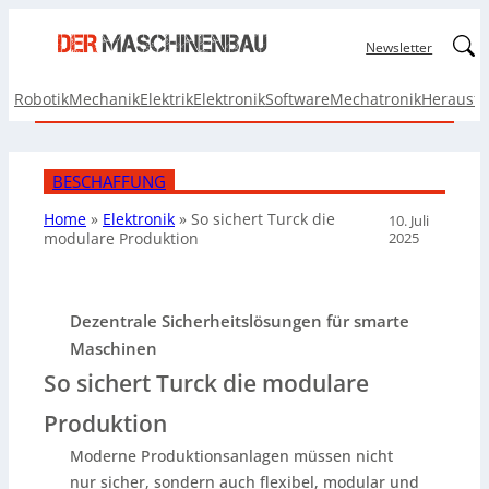
Linked
Newsletter
Robotik
Mechanik
Elektrik
Elektronik
Software
Mechatronik
Herausf
BESCHAFFUNG
Home
»
Elektronik
»
So sichert Turck die
10. Juli
2025
modulare Produktion
Dezentrale Sicherheitslösungen für smarte
Maschinen
So sichert Turck die modulare
Produktion
Moderne Produktionsanlagen müssen nicht
nur sicher, sondern auch flexibel, modular und