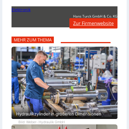
Elektronik
Hans Turck GmbH & Co. KG
Zur Firmenwebsite
MEHR ZUM THEMA
Hydraulikzylinder in größeren Dimensionen
Bild: Weber- Hydraulik GmbH