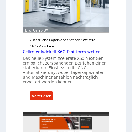
c
h
e
r
Ü
Bild: Cellro BV
b
e
Zusätzliche Lagerkapazität oder weitere
r
CNC-Maschine
l
Cellro entwickelt X60-Plattform weiter
a
Das neue System Xcelerate X60 Next Gen
ermöglicht zerspanenden Betrieben einen
s
skalierbaren Einstieg in die CNC-
t
Automatisierung, wobei Lagerkapazitäten
s
und Maschinenanzahlen nachträglich
erweitert werden können.
c
h
u
:
Weiterlesen
t
C
z
e
f
l
ü
l
r
r
i