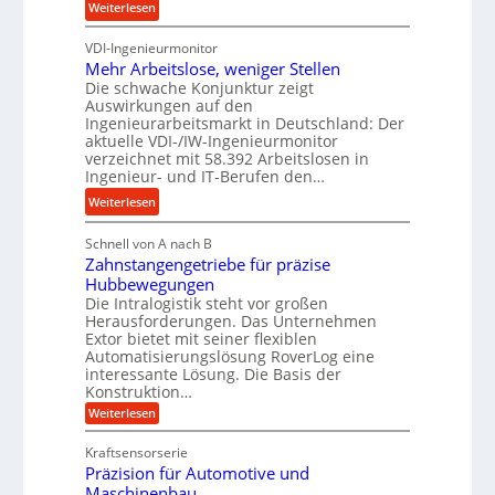
b
:
Weiterlesen
s
u
u
K
n
n
VDI-Ingenieurmonitor
r
d
d
Mehr Arbeitslose, weniger Stellen
o
l
Die schwache Konjunktur zeigt
H
n
a
Auswirkungen auf den
y
e
n
Ingenieurarbeitsmarkt in Deutschland: Der
d
s
g
aktuelle VDI-/IW-Ingenieurmonitor
r
s
verzeichnet mit 58.392 Arbeitslosen in
l
a
t
Ingenieur- und IT-Berufen den…
e
u
e
:
b
Weiterlesen
l
i
M
i
i
g
Schnell von A nach B
e
g
k
e
Zahnstangengetriebe für präzise
h
e
i
r
Hubbewegungen
r
K
m
t
Die Intralogistik steht vor großen
A
u
Herausforderungen. Das Unternehmen
V
U
r
g
Extor bietet mit seiner flexiblen
e
m
b
e
Automatisierungslösung RoverLog eine
r
s
e
l
interessante Lösung. Die Basis der
g
a
Konstruktion…
i
g
l
t
t
e
:
Weiterlesen
e
z
Z
s
w
a
i
u
Kraftsensorserie
l
i
h
c
n
Präzision für Automotive und
o
n
n
h
d
s
Maschinenbau
s
d