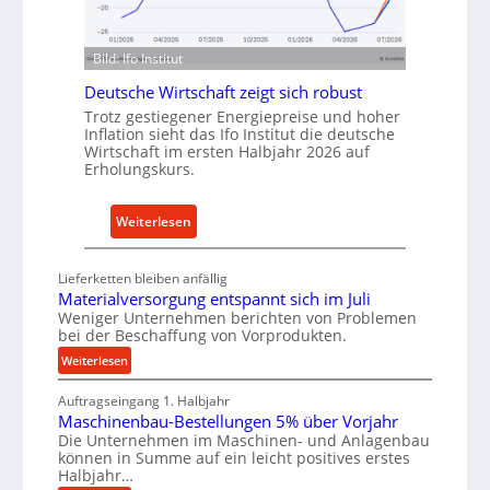
n
n
d
f
u
ü
Bild: Ifo Institut
s
r
Deutsche Wirtschaft zeigt sich robust
t
n
Trotz gestiegener Energiepreise und hoher
r
a
Inflation sieht das Ifo Institut die deutsche
i
c
Wirtschaft im ersten Halbjahr 2026 auf
e
h
Erholungskurs.
-
h
E
a
:
Weiterlesen
r
l
D
s
t
e
Lieferketten bleiben anfällig
a
i
u
Materialversorgung entspannt sich im Juli
t
g
t
Weniger Unternehmen berichten von Problemen
z
e
bei der Beschaffung von Vorprodukten.
s
t
W
c
:
Weiterlesen
e
e
M
h
i
r
Auftragseingang 1. Halbjahr
a
e
l
k
Maschinenbau-Bestellungen 5% über Vorjahr
t
W
Die Unternehmen im Maschinen- und Anlagenbau
e
z
e
i
können in Summe auf ein leicht positives erstes
r
n
e
r
Halbjahr…
i
e
u