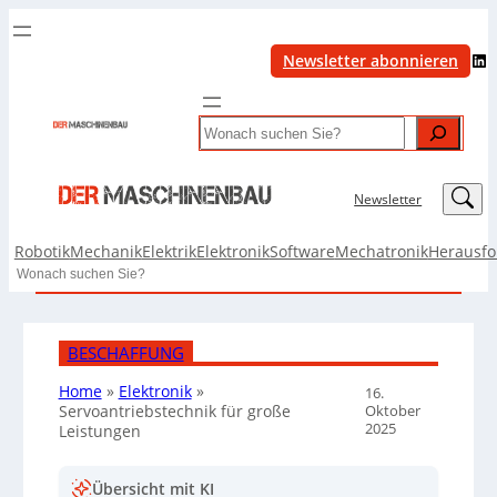
LinkedIn
Newsletter abonnieren
Search
LinkedIn
Newsletter
Robotik
Mechanik
Elektrik
Elektronik
Software
Mechatronik
Herausf
Search
BESCHAFFUNG
Home
»
Elektronik
»
16.
Oktober
Servoantriebstechnik für große
2025
Leistungen
Übersicht mit KI