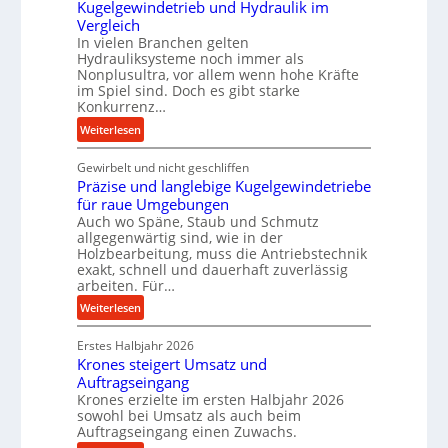
Kugelgewindetrieb und Hydraulik im
f
Vergleich
o
In vielen Branchen gelten
r
Hydrauliksysteme noch immer als
Nonplusultra, vor allem wenn hohe Kräfte
m
im Spiel sind. Doch es gibt starke
a
Konkurrenz…
n
:
Weiterlesen
c
K
e
Gewirbelt und nicht geschliffen
u
b
Präzise und langlebige Kugelgewindetriebe
g
e
für raue Umgebungen
e
i
Auch wo Späne, Staub und Schmutz
l
m
allgegenwärtig sind, wie in der
g
D
Holzbearbeitung, muss die Antriebstechnik
e
r
exakt, schnell und dauerhaft zuverlässig
w
arbeiten. Für…
ü
i
c
:
Weiterlesen
n
k
P
d
p
Erstes Halbjahr 2026
r
e
r
Krones steigert Umsatz und
ä
t
o
Auftragseingang
z
r
Krones erzielte im ersten Halbjahr 2026
z
i
i
sowohl bei Umsatz als auch beim
e
s
Auftragseingang einen Zuwachs.
e
s
e