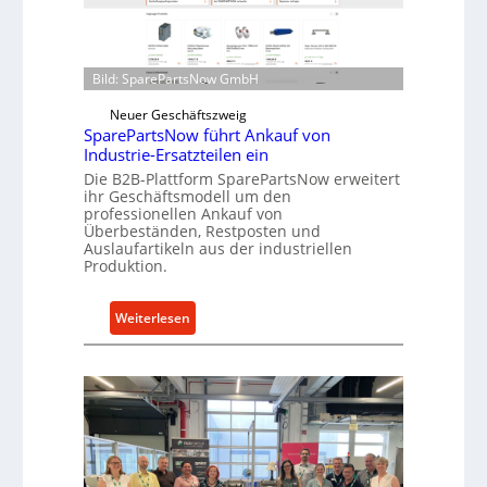
o
n
e
d
n
i
t
Bild: SparePartsNow GmbH
r
w
e
Neuer Geschäftszweig
i
SparePartsNow führt Ankauf von
k
c
Industrie-Ersatzteilen ein
t
k
Die B2B-Plattform SparePartsNow erweitert
e
e
ihr Geschäftsmodell um den
A
l
professionellen Ankauf von
n
Überbeständen, Restposten und
t
Auslaufartikeln aus der industriellen
t
X
Produktion.
r
6
i
0
:
Weiterlesen
e
-
S
b
P
p
e
l
a
a
r
t
e
t
P
f
a
o