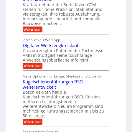
t
A
Kraftaufnehmer der Serie K von GTM
e
e
a
stehen für hohe Präzision, Stabilität und
u
n
,
t
Vielseitigkeit. Ihre robuste Ausführung,
g
f
w
r
hervorragende Linearität und kompakte
e
t
e
i
Bauweise machen…
n
r
g
n
e
:
Weiterlesen
e
a
P
i
b
t
r
g
g
e
Jetzt auch als Web-App
r
ä
s
i
e
f
Digitaler Werkzeugkreislauf
z
e
e
i
Coscom zeigt im Rahmen der Fachmesse
r
ü
b
s
i
AMB in Stuttgart seine touchfähige
S
r
e
i
Anwendungsoberfläche InfoPoint.
n
f
t
r
o
ü
:
g
Weiterlesen
n
e
a
r
D
f
a
l
u
p
i
ü
Neue Optionen für Länge, Montage und Zubehör
n
r
g
l
e
r
ä
Kugelschienenführungen BSCL
i
g
A
e
U
z
t
weiterentwickelt
u
i
n
m
a
t
Bosch Rexroth hat die
s
l
o
g
Kugelschienenführungen BSCL für den
e
e
m
e
mittleren Leistungsbereich
H
r
o
weiterentwickelt: Neu im Programm sind
u
b
W
t
b
mehrteilige Führungsschienen mit bis zu
e
i
u
b
r
50m Länge,…
v
n
e
k
e
:
Weiterlesen
w
z
g
u
K
e
e
n
e
u
g
u
Schmierfreier Betrieb