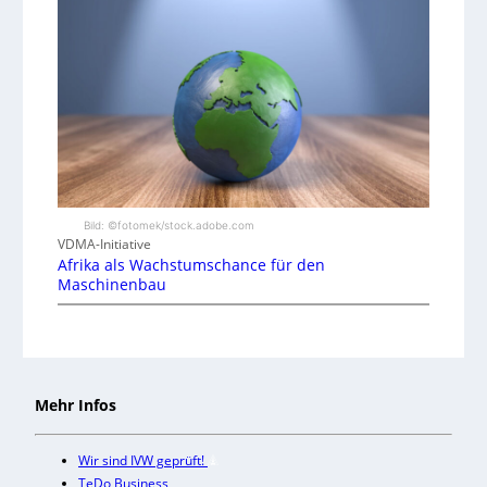
Bild: ©fotomek/stock.adobe.com
VDMA-Initiative
Afrika als Wachstumschance für den
Maschinenbau
Mehr Infos
Wir sind IVW geprüft!
TeDo Business