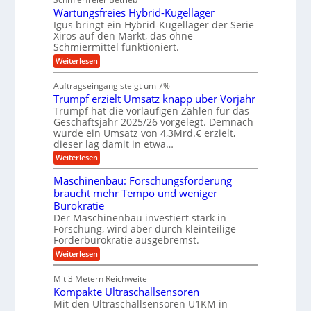
d
g
n
u
g
M
Wartungsfreies Hybrid-Kugellager
e
n
k
a
l
Igus bringt ein Hybrid-Kugellager der Serie
g
r
s
s
Xiros auf den Markt, das ohne
e
e
c
c
n
Schmiermittel funktioniert.
i
h
h
s
i
:
Weiterlesen
i
l
n
W
e
a
e
a
n
Auftragseingang steigt um 7%
u
n
r
e
f
Trumpf erzielt Umsatz knapp über Vorjahr
b
t
n
a
u
Trumpf hat die vorläufigen Zahlen für das
f
u
n
ü
Geschäftsjahr 2025/26 vorgelegt. Demnach
g
h
wurde ein Umsatz von 4,3Mrd.€ erzielt,
s
r
dieser lag damit in etwa…
f
u
:
r
Weiterlesen
n
T
e
g
r
i
e
Maschinenbau: Forschungsförderung
u
e
n
braucht mehr Tempo und weniger
m
s
B
Bürokratie
p
H
S
f
y
Der Maschinenbau investiert stark in
C
e
b
L
Forschung, wird aber durch kleinteilige
r
r
w
Förderbürokratie ausgebremst.
z
i
e
:
Weiterlesen
i
d
i
M
e
-
t
a
l
K
e
Mit 3 Metern Reichweite
s
t
u
r
Kompakte Ultraschallsensoren
c
U
g
e
h
Mit den Ultraschallsensoren U1KM in
m
e
n