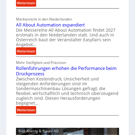
t
:
Weiterlesen
a
i
g
s
M
l
n
b
a
c
v
a
Markteintritt in den Niederlanden
s
h
e
All About Automation expandiert
u
c
a
r
Die Messereihe All About Automation findet 2027
p
h
s
f
erstmals in den Niederlanden statt. Und auch in
i
r
o
Österreich baut der Veranstalter Easyfairs sein
t
n
o
Angebot…
r
z
e
g
z
:
Weiterlesen
e
n
u
e
A
i
b
n
Mehr Steifigkeit und Präzision
l
s
g
a
g
Rollenführungen erhöhen die Performance beim
l
s
t
u
e
Drückprozess
A
e
-
s
Zwischen Kostendruck, Unsicherheit und
n
b
B
steigenden Anforderungen sind im
i
t
o
Sondermaschinenbau Lösungen gefragt, die
e
s
c
u
flexibel, wirtschaftlich und technisch überzeugend
s
p
h
t
zugleich sind. Diesen Herausforderungen
t
a
begegnet…
A
r
e
n
u
o
:
Weiterlesen
l
n
t
R
b
l
t
o
o
u
u
s
m
l
s
n
i
Bild: Koenig & Bauer AG
a
l
g
t