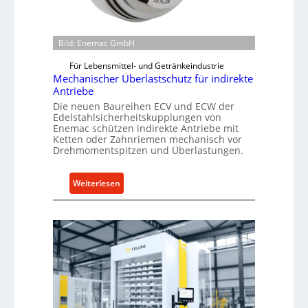
Bild: Enemac GmbH
Für Lebensmittel- und Getränkeindustrie
Mechanischer Überlastschutz für indirekte
Antriebe
Die neuen Baureihen ECV und ECW der
Edelstahlsicherheitskupplungen von
Enemac schützen indirekte Antriebe mit
Ketten oder Zahnriemen mechanisch vor
Drehmomentspitzen und Überlastungen.
:
Weiterlesen
M
e
c
h
a
n
i
s