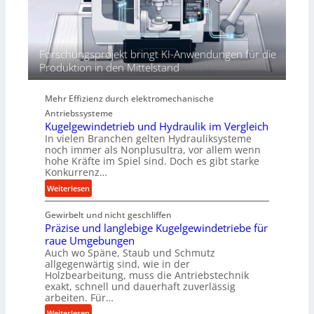
e
n
d
i
Forschungsprojekt bringt KI-Anwendungen für die
e
Produktion in den Mittelstand
P
e
Mehr Effizienz durch elektromechanische
r
Antriebssysteme
f
Kugelgewindetrieb und Hydraulik im Vergleich
o
In vielen Branchen gelten Hydrauliksysteme
r
noch immer als Nonplusultra, vor allem wenn
m
hohe Kräfte im Spiel sind. Doch es gibt starke
a
Konkurrenz…
n
:
Weiterlesen
c
K
e
Gewirbelt und nicht geschliffen
u
b
Präzise und langlebige Kugelgewindetriebe für
g
e
raue Umgebungen
e
i
Auch wo Späne, Staub und Schmutz
l
m
allgegenwärtig sind, wie in der
g
Holzbearbeitung, muss die Antriebstechnik
D
e
exakt, schnell und dauerhaft zuverlässig
r
w
arbeiten. Für…
ü
i
:
Weiterlesen
c