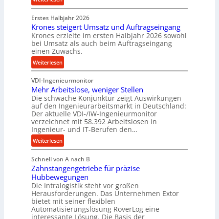
n
P
k
d
Erstes Halbjahr 2026
r
p
e
Krones steigert Umsatz und Auftragseingang
ä
r
t
Krones erzielte im ersten Halbjahr 2026 sowohl
z
o
r
bei Umsatz als auch beim Auftragseingang
i
z
einen Zuwachs.
i
s
e
e
:
Weiterlesen
e
s
b
K
u
s
u
VDI-Ingenieurmonitor
r
n
n
Mehr Arbeitslose, weniger Stellen
o
d
Die schwache Konjunktur zeigt Auswirkungen
d
n
l
auf den Ingenieurarbeitsmarkt in Deutschland:
H
e
a
Der aktuelle VDI-/IW-Ingenieurmonitor
y
s
n
verzeichnet mit 58.392 Arbeitslosen in
d
s
Ingenieur- und IT-Berufen den…
g
r
t
l
:
Weiterlesen
a
e
e
M
u
i
b
Schnell von A nach B
e
l
g
i
Zahnstangengetriebe für präzise
h
i
e
g
Hubbewegungen
r
k
r
Die Intralogistik steht vor großen
e
A
i
t
Herausforderungen. Das Unternehmen Extor
K
r
m
bietet mit seiner flexiblen
U
u
b
Automatisierungslösung RoverLog eine
V
m
g
e
interessante Lösung. Die Basis der
e