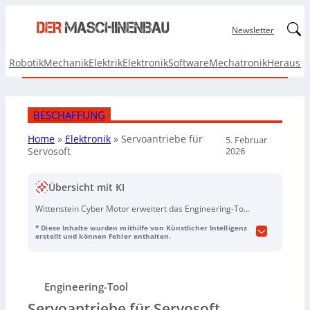
Linked
Newsletter
Robotik
Mechanik
Elektrik
Elektronik
Software
Mechatronik
Herausf
BESCHAFFUNG
Home
»
Elektronik
»
Servoantriebe für
5. Februar
2026
Servosoft
Übersicht mit KI
Wittenstein Cyber Motor erweitert das Engineering-Tool
Servosoft
: Damit lassen sich Mehrachs-Servosysteme
* Diese Inhalte wurden mithilfe von Künstlicher Intelligenz
schnell, effizient und valid modellieren, berechnen und
erstellt und können Fehler enthalten.
simulieren – inklusive optimaler Abstimmung von
Servomotor, Getriebe, Lastprofil, Servoregler und
mechanischer Struktur. Neu sind nun auch die
Engineering-Tool
technischen Daten der Standardservoantriebe in
Servosoft
verfügbar, ergänzend zu bereits integrierten
Servoantriebe für Servosoft