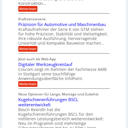
s
e
Konstruktion…
i
r
a
l
t
:
Weiterlesen
g
t
g
Z
s
l
a
z
e
Kraftsensorserie
l
h
e
u
w
Präzision für Automotive und Maschinenbau
o
n
i
n
s
Kraftaufnehmer der Serie K von GTM stehen
i
s
c
t
d
für hohe Präzision, Stabilität und Vielseitigkeit.
n
e
a
h
Ihre robuste Ausführung, hervorragende
A
d
n
,
Linearität und kompakte Bauweise machen…
u
g
e
w
:
e
Weiterlesen
f
t
e
P
n
t
r
r
g
n
Jetzt auch als Web-App
r
ä
e
i
i
Digitaler Werkzeugkreislauf
z
t
a
e
g
i
r
Coscom zeigt im Rahmen der Fachmesse AMB
g
b
s
i
in Stuttgart seine touchfähige
e
s
i
e
e
Anwendungsoberfläche InfoPoint.
r
o
b
e
f
:
Weiterlesen
S
n
e
i
D
f
ü
f
t
i
ü
ü
n
Neue Optionen für Länge, Montage und Zubehör
r
e
g
r
r
g
Kugelschienenführungen BSCL
r
i
A
l
p
a
t
weiterentwickelt
u
r
a
l
a
t
ä
n
Bosch Rexroth hat die
u
e
l
o
z
Kugelschienenführungen BSCL für den
g
e
e
m
i
n
mittleren Leistungsbereich weiterentwickelt:
r
o
s
U
Neu im Programm sind mehrteilige
W
t
e
m
Führungsschienen mit bis zu 50m Länge,…
e