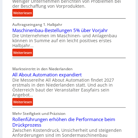
Weniger Unternehmen berichten von Problemen bei
der Beschaffung von Vorprodukten.
:
Weiterlesen
M
Auftragseingang 1. Halbjahr
a
Maschinenbau-Bestellungen 5% über Vorjahr
t
Die Unternehmen im Maschinen- und Anlagenbau
e
können in Summe auf ein leicht positives erstes
r
Halbjahr…
i
:
Weiterlesen
a
M
l
a
v
Markteintritt in den Niederlanden
s
e
All About Automation expandiert
c
r
Die Messereihe All About Automation findet 2027
h
s
erstmals in den Niederlanden statt. Und auch in
i
o
Österreich baut der Veranstalter Easyfairs sein
n
Angebot…
r
e
g
:
Weiterlesen
n
u
A
b
n
Mehr Steifigkeit und Präzision
l
a
g
Rollenführungen erhöhen die Performance beim
l
u
e
Drückprozess
A
-
Zwischen Kostendruck, Unsicherheit und steigenden
n
b
B
Anforderungen sind im Sondermaschinenbau
t
o