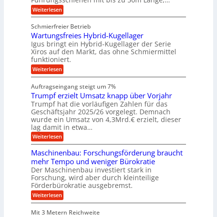
i
H
r
g
v
u
:
Weiterlesen
k
e
b
K
e
z
u
b
u
b
Schmierfreier Betrieb
e
n
e
g
u
u
d
Wartungsfreies Hybrid-Kugellager
w
e
g
M
e
l
Igus bringt ein Hybrid-Kugellager der Serie
n
k
a
g
s
Xiros auf den Markt, das ohne Schmiermittel
g
r
s
u
c
funktioniert.
e
c
e
n
h
i
h
:
g
Weiterlesen
i
n
s
i
W
e
e
l
n
a
n
n
Auftragseingang steigt um 7%
a
e
r
e
u
Trumpf erzielt Umsatz knapp über Vorjahr
n
t
n
f
b
u
Trumpf hat die vorläufigen Zahlen für das
f
a
n
ü
Geschäftsjahr 2025/26 vorgelegt. Demnach
u
g
h
wurde ein Umsatz von 4,3Mrd.€ erzielt, dieser
s
r
lag damit in etwa…
f
u
:
r
Weiterlesen
n
T
e
g
r
i
e
Maschinenbau: Forschungsförderung braucht
u
e
n
mehr Tempo und weniger Bürokratie
m
s
B
Der Maschinenbau investiert stark in
p
H
S
Forschung, wird aber durch kleinteilige
f
y
C
e
b
Förderbürokratie ausgebremst.
L
r
r
w
:
Weiterlesen
z
i
e
M
i
d
i
a
e
-
Mit 3 Metern Reichweite
t
s