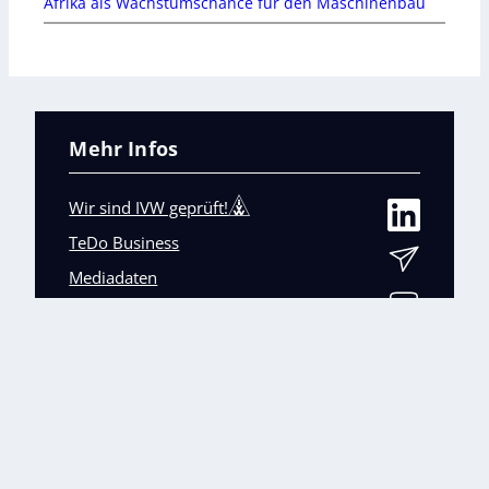
Afrika als Wachstumschance für den Maschinenbau
Mehr Infos
Wir sind IVW geprüft!
TeDo Business
Mediadaten
Abo-Service
Unsere weiteren Fachmagazine
+