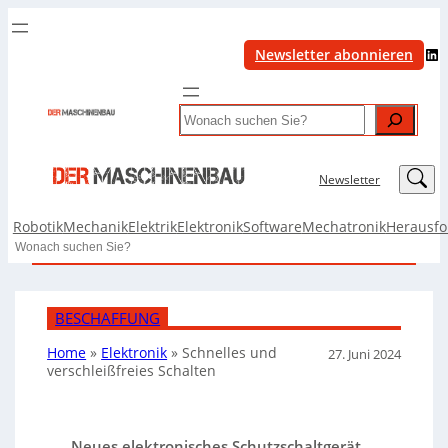
LinkedIn
Newsletter abonnieren
Search
LinkedIn
Newsletter
Robotik
Mechanik
Elektrik
Elektronik
Software
Mechatronik
Herausf
Search
BESCHAFFUNG
Home
»
Elektronik
»
Schnelles und
27. Juni 2024
verschleißfreies Schalten
Neues elektronisches Schutzschaltgerät