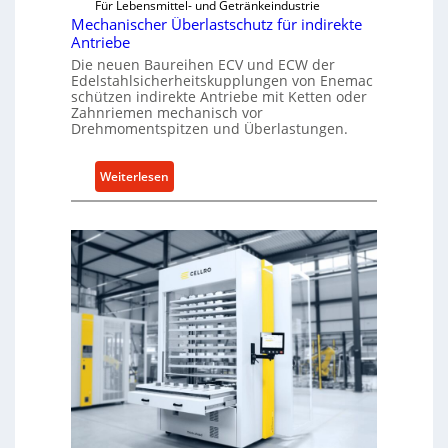
Für Lebensmittel- und Getränkeindustrie
Mechanischer Überlastschutz für indirekte
Antriebe
Die neuen Baureihen ECV und ECW der
Edelstahlsicherheitskupplungen von Enemac
schützen indirekte Antriebe mit Ketten oder
Zahnriemen mechanisch vor
Drehmomentspitzen und Überlastungen.
:
Weiterlesen
M
e
c
h
a
n
i
s
c
h
e
r