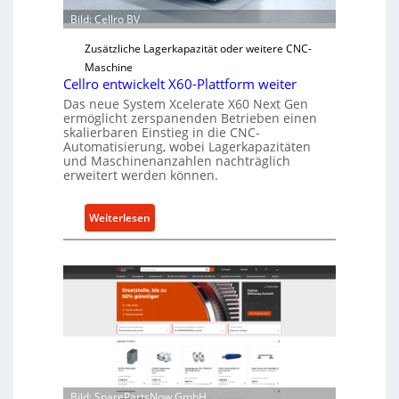
Ü
b
Bild: Cellro BV
e
Zusätzliche Lagerkapazität oder weitere CNC-
r
Maschine
l
Cellro entwickelt X60-Plattform weiter
a
Das neue System Xcelerate X60 Next Gen
s
ermöglicht zerspanenden Betrieben einen
t
skalierbaren Einstieg in die CNC-
Automatisierung, wobei Lagerkapazitäten
s
und Maschinenanzahlen nachträglich
c
erweitert werden können.
h
u
:
Weiterlesen
t
C
z
e
f
l
ü
l
r
r
i
o
n
e
d
n
i
t
r
Bild: SparePartsNow GmbH