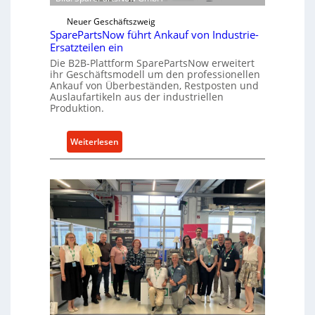
w
e
i
Neuer Geschäftszweig
k
c
SparePartsNow führt Ankauf von Industrie-
t
Ersatzteilen ein
k
e
Die B2B-Plattform SparePartsNow erweitert
e
A
ihr Geschäftsmodell um den professionellen
l
n
Ankauf von Überbeständen, Restposten und
t
Auslaufartikeln aus der industriellen
t
Produktion.
X
r
6
i
0
:
Weiterlesen
e
-
S
b
P
p
e
l
a
a
r
t
e
t
P
f
a
o
r
r
t
m
s
w
N
e