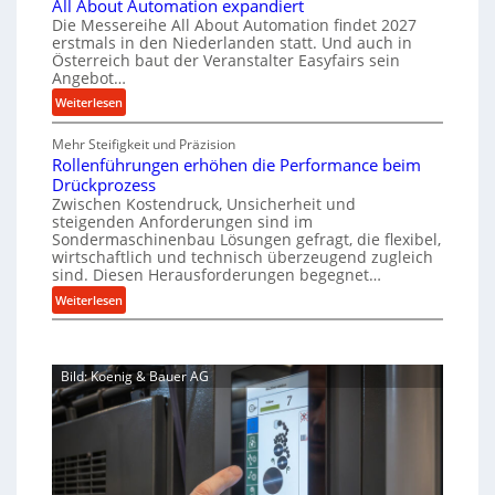
All About Automation expandiert
c
a
r
p
Die Messereihe All About Automation findet 2027
h
s
f
erstmals in den Niederlanden statt. Und auch in
r
i
o
Österreich baut der Veranstalter Easyfairs sein
t
o
n
Angebot…
r
z
z
e
g
:
Weiterlesen
e
n
e
u
A
i
b
s
n
Mehr Steifigkeit und Präzision
l
g
a
g
s
Rollenführungen erhöhen die Performance beim
l
t
u
e
Drückprozess
e
A
-
s
Zwischen Kostendruck, Unsicherheit und
n
b
B
steigenden Anforderungen sind im
i
t
o
Sondermaschinenbau Lösungen gefragt, die flexibel,
e
s
c
u
wirtschaftlich und technisch überzeugend zugleich
s
p
h
t
sind. Diesen Herausforderungen begegnet…
t
a
A
r
:
Weiterlesen
e
n
u
o
R
l
n
t
b
o
l
t
o
u
l
u
s
m
Bild: Koenig & Bauer AG
l
s
n
i
a
e
g
t
c
t
n
e
h
i
f
n
i
o
ü
5
m
n
h
%