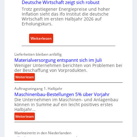
Deutsche Wirtschaft zeigt sich robust
n
r
a
Trotz gestiegener Energiepreise und hoher
i
Inflation sieht das Ifo Institut die deutsche
c
e
Wirtschaft im ersten Halbjahr 2026 auf
h
Erholungskurs.
-
h
E
a
r
:
Weiterlesen
l
s
D
t
a
e
i
Lieferketten bleiben anfällig
t
u
Materialversorgung entspannt sich im Juli
g
z
t
Weniger Unternehmen berichten von Problemen bei
e
t
der Beschaffung von Vorprodukten.
s
W
e
c
:
Weiterlesen
e
i
M
h
r
Auftragseingang 1. Halbjahr
a
l
e
k
Maschinenbau-Bestellungen 5% über Vorjahr
t
e
W
z
Die Unternehmen im Maschinen- und Anlagenbau
e
n
i
können in Summe auf ein leicht positives erstes
e
r
e
r
Halbjahr…
u
i
i
t
:
Weiterlesen
g
a
n
s
M
l
b
a
c
v
a
Markteintritt in den Niederlanden
s
h
e
u