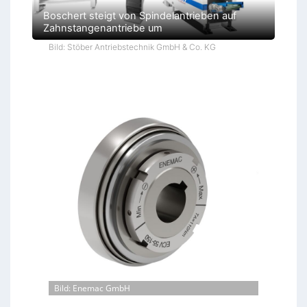
Boschert steigt von Spindelantrieben auf
Zahnstangenantriebe um
Bild: Stöber Antriebstechnik GmbH & Co. KG
Bild: Enemac GmbH