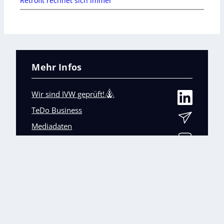
Retrofit rechnet sich immer
Mehr Infos
Wir sind IVW geprüft!
TeDo Business
Mediadaten
Abo-Service
Unsere weiteren Fachmagazine
+