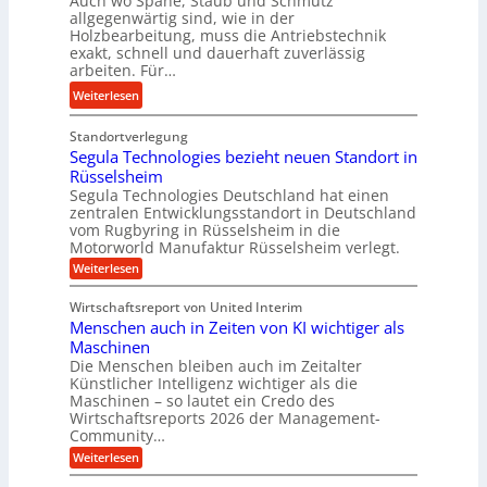
Auch wo Späne, Staub und Schmutz
g
l
s
allgegenwärtig sind, wie in der
a
s
g
c
Holzbearbeitung, muss die Antriebstechnik
n
f
e
h
exakt, schnell und dauerhaft zuverlässig
d
ö
w
arbeiten. Für…
a
r
i
l
:
Weiterlesen
d
n
l
P
e
d
s
Standortverlegung
r
r
e
e
Segula Technologies bezieht neuen Standort in
ä
u
t
Rüsselsheim
n
z
n
r
Segula Technologies Deutschland hat einen
s
i
g
i
zentralen Entwicklungsstandort in Deutschland
o
s
vom Rugbyring in Rüsselsheim in die
b
e
r
e
Motorworld Manufaktur Rüsselsheim verlegt.
r
b
e
u
:
Weiterlesen
a
u
n
n
S
u
n
e
d
Wirtschaftsreport von United Interim
c
g
d
l
Menschen auch in Zeiten von KI wichtiger als
u
h
H
a
l
Maschinen
t
y
a
n
Die Menschen bleiben auch im Zeitalter
m
T
d
Künstlicher Intelligenz wichtiger als die
g
e
e
r
Maschinen – so lautet ein Credo des
l
c
h
Wirtschaftsreports 2026 der Management-
a
h
e
Community…
r
n
u
b
o
T
:
Weiterlesen
l
l
i
M
e
i
o
e
g