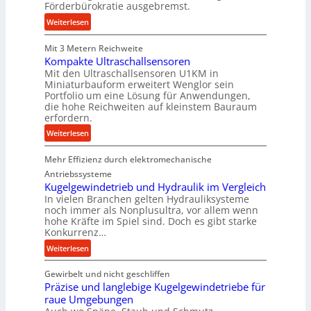
Förderbürokratie ausgebremst.
e
r
P
:
Weiterlesen
r
M
o
Mit 3 Metern Reichweite
a
d
Kompakte Ultraschallsensoren
s
Mit den Ultraschallsensoren U1KM in
u
c
Miniaturbauform erweitert Wenglor sein
k
h
Portfolio um eine Lösung für Anwendungen,
t
i
die hohe Reichweiten auf kleinstem Bauraum
i
n
erfordern.
o
e
:
Weiterlesen
n
n
K
i
b
Mehr Effizienz durch elektromechanische
o
n
a
m
Antriebssysteme
d
u
p
Kugelgewindetrieb und Hydraulik im Vergleich
e
:
In vielen Branchen gelten Hydrauliksysteme
a
n
F
noch immer als Nonplusultra, vor allem wenn
k
M
o
hohe Kräfte im Spiel sind. Doch es gibt starke
t
i
Konkurrenz…
r
e
t
s
:
Weiterlesen
U
t
c
K
l
e
h
Gewirbelt und nicht geschliffen
u
t
l
u
Präzise und langlebige Kugelgewindetriebe für
g
r
s
n
raue Umgebungen
e
a
t