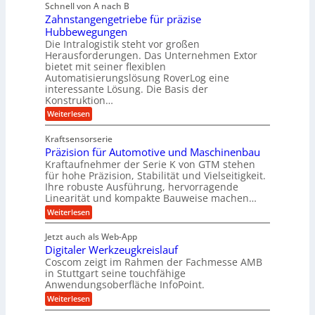
Schnell von A nach B
g
m
k
n
e
i
Zahnstangengetriebe für präzise
s
p
i
e
K
c
Hubbewegungen
o
m
s
h
u
Die Intralogistik steht vor großen
b
u
V
e
g
Herausforderungen. Das Unternehmen Extor
e
n
n
e
z
bietet mit seiner flexiblen
e
a
d
i
r
Automatisierungslösung RoverLog eine
u
l
e
w
interessante Lösung. Die Basis der
g
c
g
h
h
Konstruktion…
e
l
t
e
i
n
:
Weiterlesen
n
e
n
w
Z
e
i
Z
i
a
i
u
e
Kraftsensorserie
g
c
h
e
n
i
Präzision für Automotive und Maschinenbau
n
e
n
h
t
d
s
Kraftaufnehmer der Serie K von GTM stehen
S
r
e
t
t
e
für hohe Präzision, Stabilität und Vielseitigkeit.
n
B
a
a
Ihre robuste Ausführung, hervorragende
v
t
n
n
ü
o
Linearität und kompakte Bauweise machen…
r
g
d
n
r
:
e
Weiterlesen
o
i
K
o
P
n
r
I
e
r
g
t
k
w
Jetzt auch als Web-App
b
ä
e
i
i
r
Digitaler Werkzeugkreislauf
z
t
n
e
c
a
i
r
Coscom zeigt im Rahmen der Fachmesse AMB
R
h
f
s
i
ü
in Stuttgart seine touchfähige
t
t
i
ü
e
s
Anwendungsoberfläche InfoPoint.
i
i
o
b
s
r
g
:
Weiterlesen
n
e
e
e
e
r
D
f
f
l
r