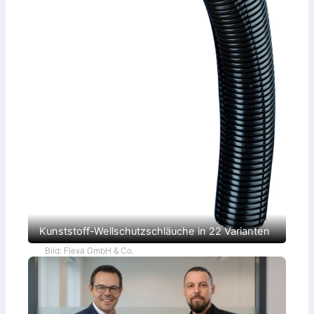
r
Kunststoff-Wellschutzschläuche in 22 Varianten
Bild: Flexa GmbH & Co.