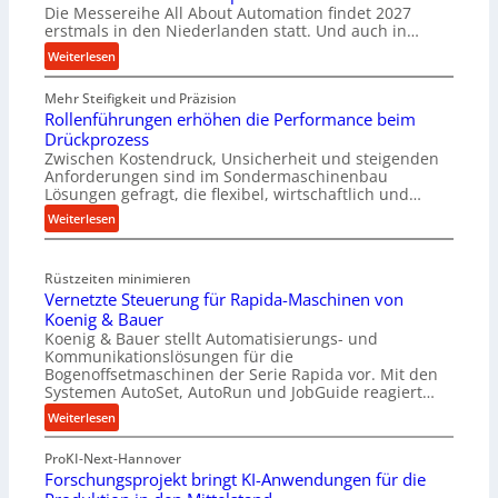
Die Messereihe All About Automation findet 2027
erstmals in den Niederlanden statt. Und auch in…
:
Weiterlesen
A
Mehr Steifigkeit und Präzision
l
Rollenführungen erhöhen die Performance beim
l
Drückprozess
A
Zwischen Kostendruck, Unsicherheit und steigenden
b
Anforderungen sind im Sondermaschinenbau
o
Lösungen gefragt, die flexibel, wirtschaftlich und…
u
:
Weiterlesen
t
R
A
o
u
Rüstzeiten minimieren
l
t
Vernetzte Steuerung für Rapida-Maschinen von
l
o
Koenig & Bauer
e
m
Koenig & Bauer stellt Automatisierungs- und
n
a
Kommunikationslösungen für die
f
t
Bogenoffsetmaschinen der Serie Rapida vor. Mit den
ü
Systemen AutoSet, AutoRun und JobGuide reagiert…
i
h
o
:
Weiterlesen
r
n
V
u
e
ProKI-Next-Hannover
e
n
x
Forschungsprojekt bringt KI-Anwendungen für die
r
g