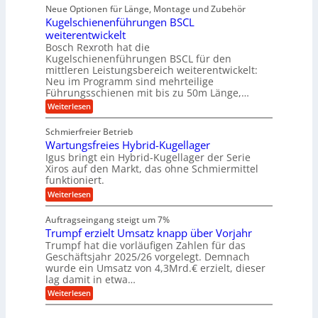
i
ü
ü
a
s
Neue Optionen für Länge, Montage und Zubehör
a
g
r
r
h
u
l
Kugelschienenführungen BSCL
i
A
p
e
s
t
e
weiterentwickelt
u
r
i
M
a
t
ä
m
Bosch Rexroth hat die
U
a
l
o
z
Kugelschienenführungen BSCL für den
s
m
e
m
i
mittleren Leistungsbereich weiterentwickelt:
c
r
g
o
s
h
Neu im Programm sind mehrteilige
W
t
e
e
i
Führungsschienen mit bis zu 50m Länge,…
e
i
H
n
b
r
v
u
:
Weiterlesen
e
k
u
e
b
K
n
z
u
b
u
n
Schmierfreier Betrieb
e
n
e
g
g
u
d
Wartungsfreies Hybrid-Kugellager
w
e
g
M
e
e
l
Igus bringt ein Hybrid-Kugellager der Serie
k
a
g
s
n
Xiros auf den Markt, das ohne Schmiermittel
r
s
u
c
funktioniert.
e
c
n
h
i
h
:
g
Weiterlesen
i
s
i
W
e
e
l
n
a
n
n
Auftragseingang steigt um 7%
a
e
r
e
u
Trumpf erzielt Umsatz knapp über Vorjahr
n
t
n
f
b
u
Trumpf hat die vorläufigen Zahlen für das
f
a
n
ü
Geschäftsjahr 2025/26 vorgelegt. Demnach
u
g
h
wurde ein Umsatz von 4,3Mrd.€ erzielt, dieser
s
r
lag damit in etwa…
f
u
:
r
Weiterlesen
n
T
e
g
r
i
e