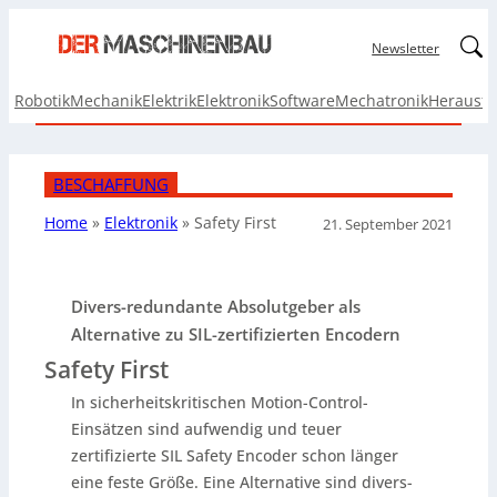
Linked
Newsletter
Robotik
Mechanik
Elektrik
Elektronik
Software
Mechatronik
Herausf
BESCHAFFUNG
Home
»
Elektronik
»
Safety First
21. September 2021
Divers-redundante Absolutgeber als
Alternative zu SIL-zertifizierten Encodern
Safety First
In sicherheitskritischen Motion-Control-
Einsätzen sind aufwendig und teuer
zertifizierte SIL Safety Encoder schon länger
eine feste Größe. Eine Alternative sind divers-