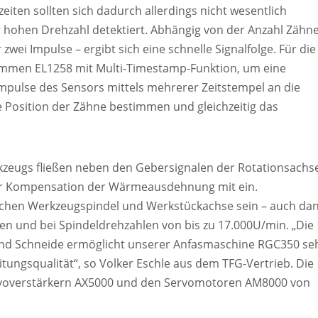
eiten sollten sich dadurch allerdings nicht wesentlich
 hohen Drehzahl detektiert. Abhängig von der Anzahl Zähne
wei Impulse – ergibt sich eine schnelle Signalfolge. Für die
Klemmen EL1258 mit Multi-Timestamp-Funktion, um eine
Impulse des Sensors mittels mehrerer Zeitstempel an die
ie Position der Zähne bestimmen und gleichzeitig das
rkzeugs fließen neben den Gebersignalen der Rotationsachs
 zur Kompensation der Wärmeausdehnung mit ein.
schen Werkzeugspindel und Werkstückachse sein – auch dan
 und bei Spindeldrehzahlen von bis zu 17.000U/min. „Die
l und Schneide ermöglicht unserer Anfasmaschine RGC350 se
itungsqualität“, so Volker Eschle aus dem TFG-Vertrieb. Die
rvoverstärkern AX5000 und den Servomotoren AM8000 von