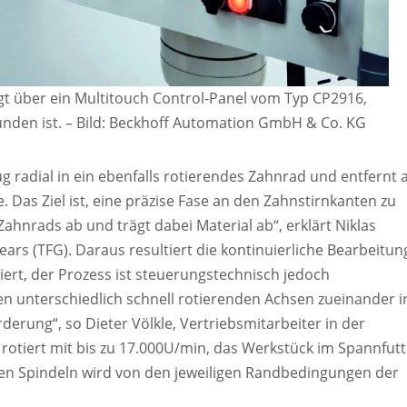
gt über ein Multitouch Control-Panel vom Typ CP2916,
nden ist.
–
Bild: Beckhoff Automation GmbH & Co. KG
 radial in ein ebenfalls rotierendes Zahnrad und entfernt 
 Das Ziel ist, eine präzise Fase an den Zahnstirnkanten zu
Zahnrads ab und trägt dabei Material ab“, erklärt Niklas
ars (TFG). Daraus resultiert die kontinuierliche Bearbeitun
ziert, der Prozess ist steuerungstechnisch jedoch
den unterschiedlich schnell rotierenden Achsen zueinander i
derung“, so Dieter Völkle, Vertriebsmitarbeiter in der
rotiert mit bis zu 17.000U/min, das Werkstück im Spannfutt
den Spindeln wird von den jeweiligen Randbedingungen der