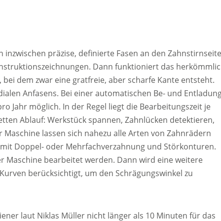
inzwischen präzise, definierte Fasen an den Zahnstirnseit
onstruktionszeichnungen. Dann funktioniert das herkömmli
bei dem zwar eine gratfreie, aber scharfe Kante entsteht.
dialen Anfasens. Bei einer automatischen Be- und Entladun
ro Jahr möglich. In der Regel liegt die Bearbeitungszeit je
etten Ablauf: Werkstück spannen, Zahnlücken detektieren,
r Maschine lassen sich nahezu alle Arten von Zahnrädern
mit Doppel- oder Mehrfachverzahnung und Störkonturen.
r Maschine bearbeitet werden. Dann wird eine weitere
urven berücksichtigt, um den Schrägungswinkel zu
ener laut Niklas Müller nicht länger als 10 Minuten für das