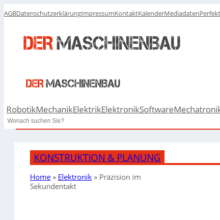
AGB
Datenschutzerklärung
Impressum
Kontakt
Kalender
Mediadaten
Perfek
Robotik
Mechanik
Elektrik
Elektronik
Software
Mechatroni
Search
KONSTRUKTION & PLANUNG
Home
»
Elektronik
»
Präzision im
Sekundentakt