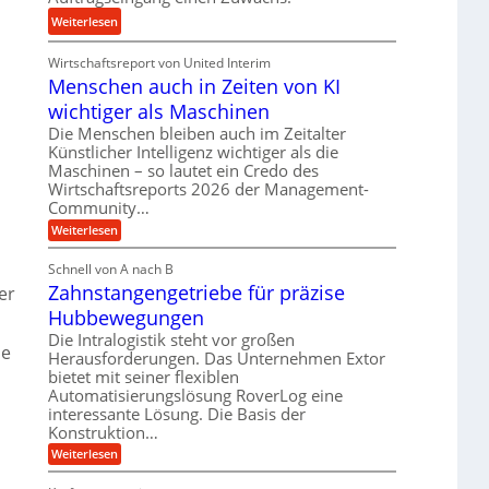
n
u
:
Weiterlesen
d
n
K
H
d
Wirtschaftsreport von United Interim
r
y
l
Menschen auch in Zeiten von KI
o
d
a
n
wichtiger als Maschinen
r
n
e
a
Die Menschen bleiben auch im Zeitalter
g
s
Künstlicher Intelligenz wichtiger als die
u
l
s
Maschinen – so lautet ein Credo des
l
e
Wirtschaftsreports 2026 der Management-
t
i
b
Community…
e
k
i
i
:
Weiterlesen
i
g
M
g
m
e
e
Schnell von A nach B
e
V
n
K
Zahnstangengetriebe für präzise
s
er
r
e
u
c
t
Hubbewegungen
r
h
g
U
e
Die Intralogistik steht vor großen
g
e
ie
n
m
Herausforderungen. Das Unternehmen Extor
l
l
a
s
bietet mit seiner flexiblen
e
u
g
Automatisierungslösung RoverLog eine
a
c
i
e
interessante Lösung. Die Basis der
h
t
c
i
w
Konstruktion…
z
h
n
i
:
Weiterlesen
u
Z
Z
n
e
n
a
i