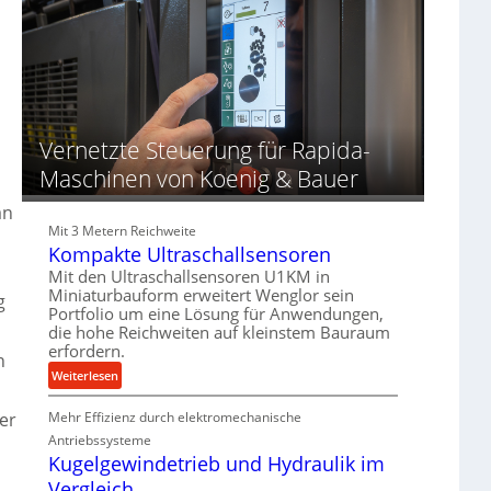
d
o
d
u
z
i
n
e
e
g
s
r
e
s
t
n
f
Vernetzte Steuerung für Rapida-
ü
Maschinen von Koenig & Bauer
r
d
an
i
Mit 3 Metern Reichweite
e
Kompakte Ultraschallsensoren
P
Mit den Ultraschallsensoren U1KM in
r
Miniaturbauform erweitert Wenglor sein
o
g
Portfolio um eine Lösung für Anwendungen,
d
die hohe Reichweiten auf kleinstem Bauraum
u
erfordern.
n
k
:
Weiterlesen
t
K
i
er
Mehr Effizienz durch elektromechanische
o
o
m
Antriebssysteme
n
p
Kugelgewindetrieb und Hydraulik im
i
a
Vergleich
n