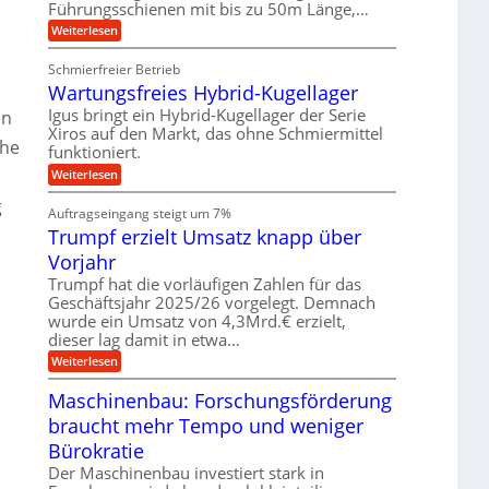
v
Führungsschienen mit bis zu 50m Länge,…
r
n
w
e
k
e
:
Weiterlesen
u
z
g
K
n
e
u
u
d
u
Schmierfreier Betrieb
n
g
M
g
g
Wartungsfreies Hybrid-Kugellager
e
a
k
e
l
s
Igus bringt ein Hybrid-Kugellager der Serie
r
en
n
s
c
e
Xiros auf den Markt, das ohne Schmiermittel
c
h
che
i
funktioniert.
h
i
s
i
n
:
Weiterlesen
l
e
e
W
a
n
n
g
a
u
Auftragseingang steigt um 7%
e
b
r
f
n
a
Trumpf erzielt Umsatz knapp über
t
f
u
u
Vorjahr
ü
n
h
g
Trumpf hat die vorläufigen Zahlen für das
r
s
Geschäftsjahr 2025/26 vorgelegt. Demnach
u
f
wurde ein Umsatz von 4,3Mrd.€ erzielt,
n
r
g
dieser lag damit in etwa…
e
e
i
:
Weiterlesen
n
e
T
B
s
r
Maschinenbau: Forschungsförderung
S
H
u
C
y
braucht mehr Tempo und weniger
m
L
b
p
w
Bürokratie
r
f
e
i
e
Der Maschinenbau investiert stark in
i
d
r
t