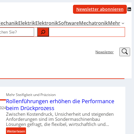
LinkedIn
Newsletter abonnieren
echanik
Elektrik
Elektronik
Software
Mechatronik
Mehr
LinkedIn
Newsletter
Mehr Steifigkeit und Präzision
Rollenführungen erhöhen die Performance
beim Drückprozess
2024
Zwischen Kostendruck, Unsicherheit und steigenden
Anforderungen sind im Sondermaschinenbau
Lösungen gefragt, die flexibel, wirtschaftlich und…
:
Weiterlesen