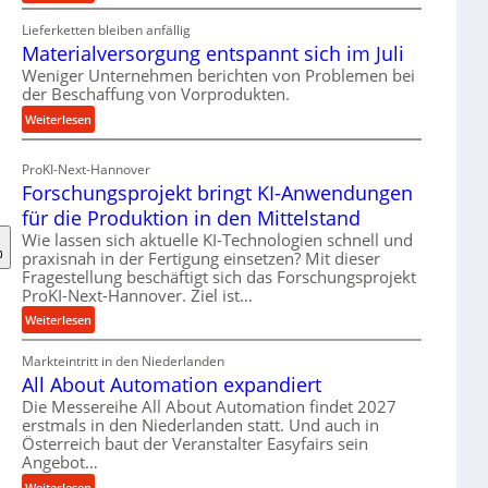
R
Lieferketten bleiben anfällig
o
Materialversorgung entspannt sich im Juli
l
l
Weniger Unternehmen berichten von Problemen bei
der Beschaffung von Vorprodukten.
e
n
:
Weiterlesen
f
M
ü
a
ProKI-Next-Hannover
h
t
Forschungsprojekt bringt KI-Anwendungen
r
e
für die Produktion in den Mittelstand
u
r
n
Wie lassen sich aktuelle KI-Technologien schnell und
i
praxisnah in der Fertigung einsetzen? Mit dieser
g
a
Fragestellung beschäftigt sich das Forschungsprojekt
e
l
ProKI-Next-Hannover. Ziel ist…
n
v
:
e
Weiterlesen
e
F
r
r
Markteintritt in den Niederlanden
o
h
s
All About Automation expandiert
r
ö
o
s
h
Die Messereihe All About Automation findet 2027
r
erstmals in den Niederlanden statt. Und auch in
c
e
g
Österreich baut der Veranstalter Easyfairs sein
h
n
u
Angebot…
u
d
n
n
i
:
Weiterlesen