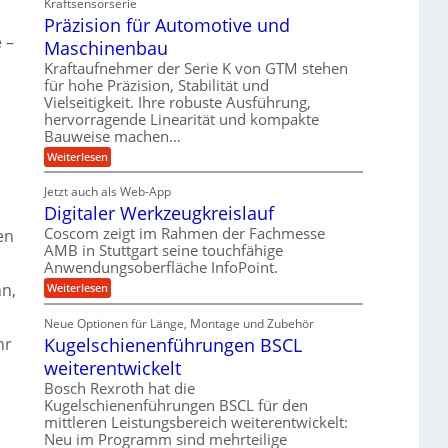
d
Kraftsensorserie
d
h
t
e
Präzision für Automotive und
n
A
e
s
t
 –
n
Maschinenbau
u
t
v
r
a
f
Kraftaufnehmer der Serie K von GTM stehen
o
i
n
für hohe Präzision, Stabilität und
n
t
g
e
K
Vielseitigkeit. Ihre robuste Ausführung,
r
e
I
b
hervorragende Linearität und kompakte
n
a
w
Bauweise machen…
e
g
i
g
e
f
c
:
Weiterlesen
s
t
h
P
ü
r
e
t
r
r
i
Jetzt auch als Web-App
i
ä
i
e
Digitaler Werkzeugkreislauf
g
r
z
n
b
e
i
a
Coscom zeigt im Rahmen der Fachmesse
e
en
g
r
s
f
u
AMB in Stuttgart seine touchfähige
a
i
a
ü
Anwendungsoberfläche InfoPoint.
l
e
o
n
r
s
n
U
:
n,
Weiterlesen
p
g
M
f
D
r
m
a
ü
i
ä
s
Neue Optionen für Länge, Montage und Zubehör
r
g
g
z
c
A
Kugelschienenführungen BSCL
hr
i
e
i
h
u
t
s
b
weiterentwickelt
i
t
a
e
n
o
u
l
Bosch Rexroth hat die
H
e
m
e
n
u
Kugelschienenführungen BSCL für den
n
o
r
b
g
mittleren Leistungsbereich weiterentwickelt:
t
W
b
i
Neu im Programm sind mehrteilige
e
e
e