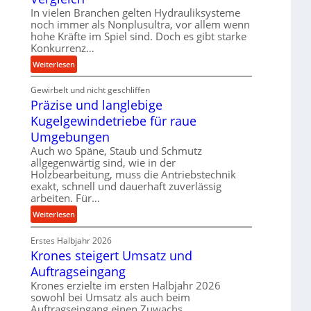
k
d
In vielen Branchen gelten Hydrauliksysteme
t
e
noch immer als Nonplusultra, vor allem wenn
e
hohe Kräfte im Spiel sind. Doch es gibt starke
n
U
Konkurrenz…
M
l
i
:
Weiterlesen
t
t
K
r
t
Gewirbelt und nicht geschliffen
u
a
e
Präzise und langlebige
g
s
l
e
Kugelgewindetriebe für raue
c
s
l
Umgebungen
h
t
g
Auch wo Späne, Staub und Schmutz
a
a
e
allgegenwärtig sind, wie in der
l
n
w
Holzbearbeitung, muss die Antriebstechnik
l
d
i
exakt, schnell und dauerhaft zuverlässig
s
n
arbeiten. Für…
e
d
:
Weiterlesen
n
e
P
s
t
Erstes Halbjahr 2026
r
o
r
Krones steigert Umsatz und
ä
r
i
z
Auftragseingang
e
e
i
n
Krones erzielte im ersten Halbjahr 2026
b
s
sowohl bei Umsatz als auch beim
u
e
Auftragseingang einen Zuwachs.