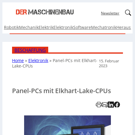
Linked
Newsletter
Robotik
Mechanik
Elektrik
Elektronik
Software
Mechatronik
Herausf
BESCHAFFUNG
Home
»
Elektronik
»
Panel-PCs mit
Elkhart-
15. Februar
2023
Lake-CPUs
Panel-PCs mit Elkhart-Lake-CPUs