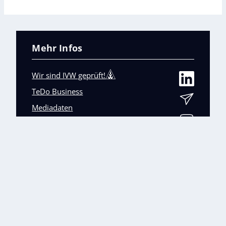
Mehr Infos
Wir sind IVW geprüft!
TeDo Business
Mediadaten
Abo-Service
Unsere weiteren Fachmagazine
+
Impressum
Datenschutz
AGB
Barrierefreiheit
Cookies & Datenverarbeitung
Kontakt