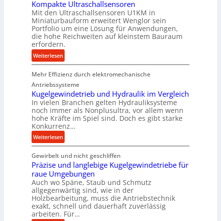
Kompakte Ultraschallsensoren
r
Mit den Ultraschallsensoren U1KM in
o
Miniaturbauform erweitert Wenglor sein
d
Portfolio um eine Lösung für Anwendungen,
u
die hohe Reichweiten auf kleinstem Bauraum
erfordern.
k
t
:
Weiterlesen
i
K
o
Mehr Effizienz durch elektromechanische
o
n
m
Antriebssysteme
i
p
Kugelgewindetrieb und Hydraulik im Vergleich
n
In vielen Branchen gelten Hydrauliksysteme
a
noch immer als Nonplusultra, vor allem wenn
d
k
hohe Kräfte im Spiel sind. Doch es gibt starke
e
t
Konkurrenz…
n
e
:
Weiterlesen
M
U
K
i
l
Gewirbelt und nicht geschliffen
u
t
t
Präzise und langlebige Kugelgewindetriebe für
g
t
r
raue Umgebungen
e
e
a
Auch wo Späne, Staub und Schmutz
l
l
s
allgegenwärtig sind, wie in der
g
s
c
Holzbearbeitung, muss die Antriebstechnik
e
t
h
exakt, schnell und dauerhaft zuverlässig
w
arbeiten. Für…
a
a
i