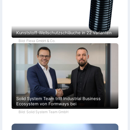
t
i
e
Kunststoff-Wellschutzschläuche in 22 Varianten
Bild: Flexa GmbH & Co.
Solid System Team tritt Industrial Business
Ecosystem von Formways bei
Bild: Solid System Team GmbH