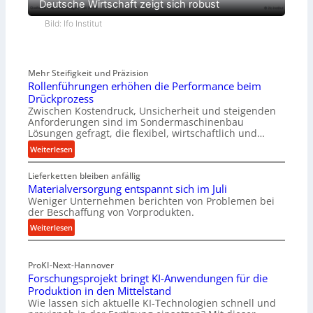
Deutsche Wirtschaft zeigt sich robust
Bild: Ifo Institut
Mehr Steifigkeit und Präzision
Rollenführungen erhöhen die Performance beim
Drückprozess
Zwischen Kostendruck, Unsicherheit und steigenden
Anforderungen sind im Sondermaschinenbau
Lösungen gefragt, die flexibel, wirtschaftlich und…
:
Weiterlesen
R
Lieferketten bleiben anfällig
o
Materialversorgung entspannt sich im Juli
l
Weniger Unternehmen berichten von Problemen bei
l
der Beschaffung von Vorprodukten.
e
:
Weiterlesen
n
M
f
a
ü
ProKI-Next-Hannover
t
h
Forschungsprojekt bringt KI-Anwendungen für die
e
r
Produktion in den Mittelstand
r
u
Wie lassen sich aktuelle KI-Technologien schnell und
i
n