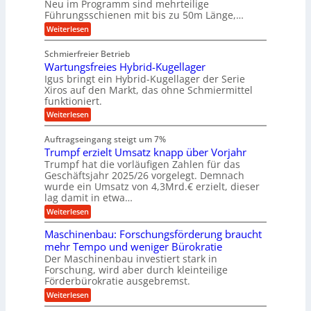
h
Neu im Programm sind mehrteilige
m
W
t
e
i
Führungsschienen mit bis zu 50m Länge,…
e
g
i
H
n
r
v
u
:
Weiterlesen
e
e
k
e
b
K
n
b
z
u
b
u
Schmierfreier Betrieb
e
n
u
e
g
u
d
Wartungsfreies Hybrid-Kugellager
w
e
n
g
M
e
l
Igus bringt ein Hybrid-Kugellager der Serie
g
k
a
g
s
Xiros auf den Markt, das ohne Schmiermittel
r
s
u
e
c
funktioniert.
e
c
n
h
n
i
h
:
g
Weiterlesen
i
s
i
W
e
e
l
n
a
n
n
Auftragseingang steigt um 7%
a
e
r
e
u
Trumpf erzielt Umsatz knapp über Vorjahr
n
t
n
f
b
u
Trumpf hat die vorläufigen Zahlen für das
f
a
n
ü
Geschäftsjahr 2025/26 vorgelegt. Demnach
u
g
h
wurde ein Umsatz von 4,3Mrd.€ erzielt, dieser
s
r
lag damit in etwa…
f
u
:
r
Weiterlesen
n
T
e
g
r
i
e
Maschinenbau: Forschungsförderung braucht
u
e
n
mehr Tempo und weniger Bürokratie
m
s
B
Der Maschinenbau investiert stark in
p
H
S
Forschung, wird aber durch kleinteilige
f
y
C
e
b
Förderbürokratie ausgebremst.
L
r
r
w
:
Weiterlesen
z
i
e
M
i
d
i