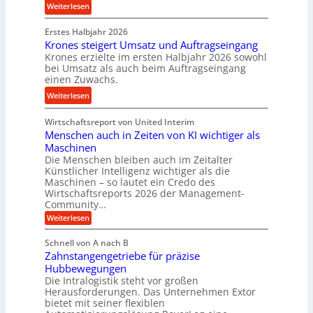
n
l
:
Weiterlesen
n
d
l
P
d
s
Erstes Halbjahr 2026
r
e
e
Krones steigert Umsatz und Auftragseingang
ä
t
Krones erzielte im ersten Halbjahr 2026 sowohl
n
z
r
bei Umsatz als auch beim Auftragseingang
s
i
einen Zuwachs.
i
o
s
e
:
Weiterlesen
r
e
b
K
e
u
u
Wirtschaftsreport von United Interim
r
n
n
n
Menschen auch in Zeiten von KI wichtiger als
o
d
d
Maschinen
n
l
Die Menschen bleiben auch im Zeitalter
H
e
a
Künstlicher Intelligenz wichtiger als die
y
s
n
Maschinen – so lautet ein Credo des
d
s
g
Wirtschaftsreports 2026 der Management-
r
t
Community…
l
a
e
:
e
Weiterlesen
u
M
i
b
e
l
g
Schnell von A nach B
i
n
i
e
Zahnstangengetriebe für präzise
s
g
k
c
r
Hubbewegungen
e
h
i
Die Intralogistik steht vor großen
t
K
e
Herausforderungen. Das Unternehmen Extor
m
U
n
u
bietet mit seiner flexiblen
V
a
m
g