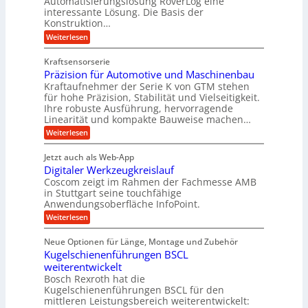
Automatisierungslösung RoverLog eine
u
e
s
e
interessante Lösung. Die Basis der
c
r
a
h
Konstruktion…
l
i
g
t
:
g
Weiterlesen
n
l
Z
z
e
Z
a
e
u
e
Kraftsensorserie
w
h
i
i
n
Präzision für Automotive und Maschinenbau
n
i
t
c
s
Kraftaufnehmer der Serie K von GTM stehen
d
e
n
t
für hohe Präzision, Stabilität und Vielseitigkeit.
h
n
A
d
a
Ihre robuste Ausführung, hervorragende
v
u
n
e
o
Linearität und kompakte Bauweise machen…
g
f
n
t
:
e
Weiterlesen
K
t
r
P
n
I
r
r
g
i
w
Jetzt auch als Web-App
ä
e
a
i
e
Digitaler Werkzeugkreislauf
z
t
c
g
i
b
r
Coscom zeigt im Rahmen der Fachmesse AMB
h
s
i
s
in Stuttgart seine touchfähige
e
t
i
e
Anwendungsoberfläche InfoPoint.
e
i
f
o
b
g
i
:
Weiterlesen
n
e
ü
e
D
f
f
n
r
r
i
ü
ü
Neue Optionen für Länge, Montage und Zubehör
g
a
g
r
r
r
l
Kugelschienenführungen BSCL
i
a
A
p
a
s
t
weiterentwickelt
u
r
n
M
u
a
t
ä
Bosch Rexroth hat die
a
g
l
e
o
z
Kugelschienenführungen BSCL für den
s
e
m
i
U
mittleren Leistungsbereich weiterentwickelt:
c
r
o
s