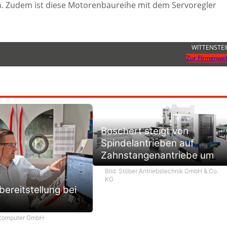
 Zudem ist diese Motorenbaureihe mit dem Servoregler
WITTENSTEI
Zur Firmenweb
Boschert steigt von
Spindelantrieben auf
Zahnstangenantriebe um
Bild: Stöber Antriebstechnik GmbH & Co.
KG
ereitstellung bei
 Computer GmbH