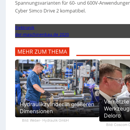
Spannungsvarianten für 60- und 600V-Anwendungen.
Cyber Simco Drive 2 kompatibel.
Elektronik
der-maschinenbau.de 2020
MEHR ZUM THEMA
Vernetzte
Hydraulikzylinder in größeren
Werkzeugb
Dimensionen
Deloro
Bild: Weber- Hydraulik GmbH
Bild: Coscom