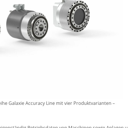
eihe Galaxie Accuracy Line mit vier Produktvarianten
–
 eigenständig Betriebsdaten von Maschinen sowie Anlagen 