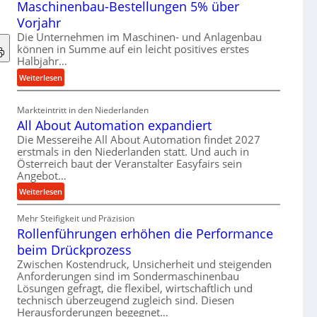
Maschinenbau-Bestellungen 5% über
t
e
Vorjahr
r
Die Unternehmen im Maschinen- und Anlagenbau
i
können in Summe auf ein leicht positives erstes
a
Halbjahr…
l
:
Weiterlesen
v
M
e
a
Markteintritt in den Niederlanden
r
s
All About Automation expandiert
s
c
Die Messereihe All About Automation findet 2027
o
h
erstmals in den Niederlanden statt. Und auch in
r
i
Österreich baut der Veranstalter Easyfairs sein
g
n
Angebot…
u
e
:
Weiterlesen
n
n
A
g
b
Mehr Steifigkeit und Präzision
l
e
a
Rollenführungen erhöhen die Performance
l
n
u
A
t
beim Drückprozess
-
b
s
Zwischen Kostendruck, Unsicherheit und steigenden
B
o
p
Anforderungen sind im Sondermaschinenbau
e
u
Lösungen gefragt, die flexibel, wirtschaftlich und
a
s
technisch überzeugend zugleich sind. Diesen
t
n
t
Herausforderungen begegnet…
A
n