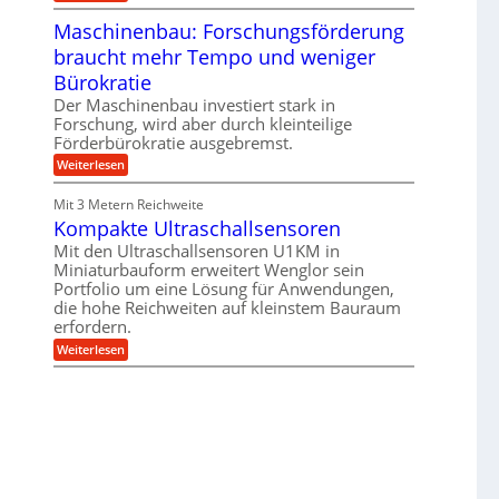
e
T
B
s
r
Maschinenbau: Forschungsförderung
S
H
u
C
y
braucht mehr Tempo und weniger
m
L
b
p
w
Bürokratie
r
f
e
i
e
Der Maschinenbau investiert stark in
i
d
r
t
Forschung, wird aber durch kleinteilige
-
z
e
Förderbürokratie ausgebremst.
K
i
r
u
e
:
Weiterlesen
e
g
l
M
n
e
t
a
t
Mit 3 Metern Reichweite
l
U
s
w
l
m
Kompakte Ultraschallsensoren
c
i
a
s
h
c
Mit den Ultraschallsensoren U1KM in
g
a
i
k
e
Miniaturbauform erweitert Wenglor sein
t
n
e
r
z
Portfolio um eine Lösung für Anwendungen,
e
l
k
n
die hohe Reichweiten auf kleinstem Bauraum
t
n
b
erfordern.
a
a
:
p
Weiterlesen
u
K
p
:
o
ü
F
m
b
o
p
e
r
a
r
s
k
V
c
t
o
h
e
r
u
U
j
n