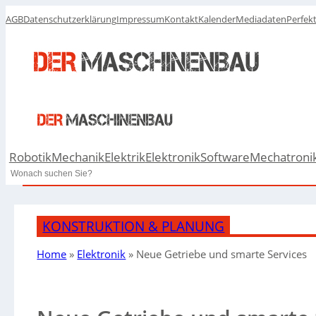
AGB
Datenschutzerklärung
Impressum
Kontakt
Kalender
Mediadaten
Perfek
Robotik
Mechanik
Elektrik
Elektronik
Software
Mechatroni
Search
KONSTRUKTION & PLANUNG
Home
»
Elektronik
»
Neue Getriebe und smarte Services