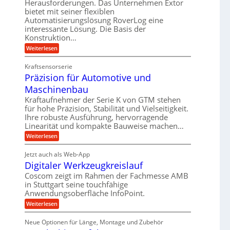
Herausforderungen. Das Unternehmen Extor
g
e
b
m
bietet mit seiner flexiblen
l
l
Automatisierungslösung RoverLog eine
e
s
e
g
interessante Lösung. Die Basis der
i
a
i
e
Konstruktion…
t
t
c
w
:
Weiterlesen
s
z
h
i
Z
l
u
a
n
Kraftsensorserie
o
n
h
d
Präzision für Automotive und
n
s
d
s
e
Maschinenbau
e
A
t
t
,
u
a
Kraftaufnehmer der Serie K von GTM stehen
r
n
w
für hohe Präzision, Stabilität und Vielseitigkeit.
f
g
i
Ihre robuste Ausführung, hervorragende
e
t
e
e
Linearität und kompakte Bauweise machen…
n
n
r
b
g
:
Weiterlesen
i
a
e
e
P
g
g
t
r
f
Jetzt auch als Web-App
r
e
s
ä
ü
i
Digitaler Werkzeugkreislauf
z
r
e
e
i
r
Coscom zeigt im Rahmen der Fachmesse AMB
S
i
b
s
r
in Stuttgart seine touchfähige
e
t
n
i
a
f
Anwendungsoberfläche InfoPoint.
o
e
g
ü
n
u
:
Weiterlesen
l
a
r
f
D
e
p
l
n
ü
i
r
U
Neue Optionen für Länge, Montage und Zubehör
r
e
g
g
ä
A