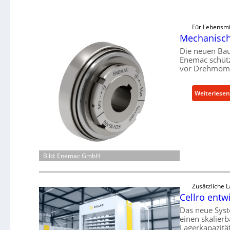
Für Lebensmi
Mechanische
Die neuen Bau
Enemac schütz
vor Drehmome
Weiterlesen
Bild: Enemac GmbH
Zusätzliche 
Cellro entw
Das neue Syst
einen skalierb
Lagerkapazitä