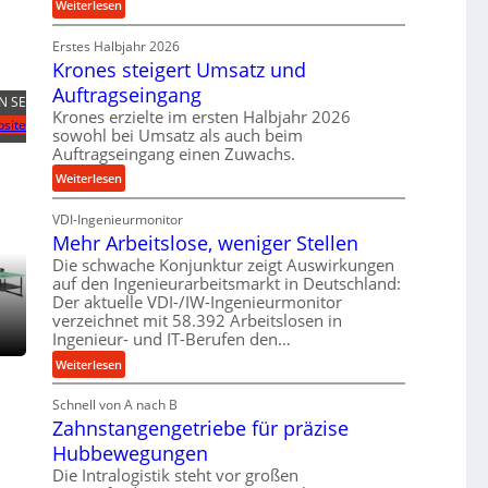
:
Weiterlesen
r
e
P
o
t
Erstes Halbjahr 2026
r
z
r
Krones steigert Umsatz und
ä
e
i
z
Auftragseingang
s
e
N SE
i
Krones erzielte im ersten Halbjahr 2026
s
b
site
s
sowohl bei Umsatz als auch beim
u
e
Auftragseingang einen Zuwachs.
n
u
:
Weiterlesen
d
n
K
H
d
VDI-Ingenieurmonitor
r
y
l
Mehr Arbeitslose, weniger Stellen
o
d
a
n
Die schwache Konjunktur zeigt Auswirkungen
r
n
auf den Ingenieurarbeitsmarkt in Deutschland:
e
a
g
Der aktuelle VDI-/IW-Ingenieurmonitor
s
u
l
verzeichnet mit 58.392 Arbeitslosen in
s
l
e
Ingenieur- und IT-Berufen den…
t
i
b
:
e
Weiterlesen
k
i
M
i
i
g
Schnell von A nach B
e
g
m
e
Zahnstangengetriebe für präzise
h
e
V
K
r
r
Hubbewegungen
e
u
A
t
r
Die Intralogistik steht vor großen
g
r
U