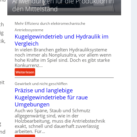
Anwendungen für die Produktion in
d
den Mittelstand
i
e
P
Mehr Effizienz durch elektromechanische
ch
e
Antriebssysteme
r
ig
Kugelgewindetrieb und Hydraulik im
f
ik,
o
Vergleich
r
In vielen Branchen gelten Hydrauliksysteme
m
noch immer als Nonplusultra, vor allem wenn
hohe Kräfte im Spiel sind. Doch es gibt starke
a
Konkurrenz…
n
c
:
Weiterlesen
e
K
it
b
Gewirbelt und nicht geschliffen
u
e
Präzise und langlebige
g
i
e
Kugelgewindetriebe für raue
m
l
Umgebungen
D
g
Auch wo Späne, Staub und Schmutz
r
e
allgegenwärtig sind, wie in der
ü
w
Holzbearbeitung, muss die Antriebstechnik
g
c
i
exakt, schnell und dauerhaft zuverlässig
k
n
arbeiten. Für…
und
p
d