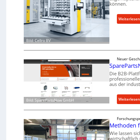
können.
Weiterlesen
Bild: Cellro BV
Neuer Gesch
SparePartsN
Die B2B-Platt
professionell
aus der indust
Weiterlesen
Bild: SparePartsNow GmbH
Forschungspr
Methoden f
Wie lassen si
wirtschaftlic