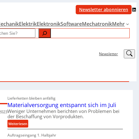
LinkedIn
Newsletter abonnieren
echanik
Elektrik
Elektronik
Software
Mechatronik
Mehr
LinkedIn
Newsletter
Lieferketten bleiben anfällig
Materialversorgung entspannt sich im Juli
Weniger Unternehmen berichten von Problemen bei
2023
der Beschaffung von Vorprodukten.
:
Weiterlesen
M
Auftragseingang 1. Halbjahr
a