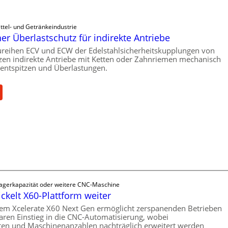
ttel- und Getränkeindustrie
r Überlastschutz für indirekte Antriebe
reihen ECV und ECW der Edelstahlsicherheitskupplungen von
en indirekte Antriebe mit Ketten oder Zahnriemen mechanisch
ntspitzen und Überlastungen.
:
M
e
c
h
a
n
i
s
Lagerkapazität oder weitere CNC-Maschine
c
ickelt X60-Plattform weiter
h
em Xcelerate X60 Next Gen ermöglicht zerspanenden Betrieben
e
aren Einstieg in die CNC-Automatisierung, wobei
r
ten und Maschinenanzahlen nachträglich erweitert werden