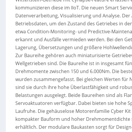
kommunizieren diese im IIoT. Die neuen Smart Servi
Datenverarbeitung, Visualisierung und Analyse. De
Betriebsdaten, um den Zustand des Getriebes in den
etwa Condition-Monitoring- und Predictive-Mainte
erkannt und Ausfälle vermieden werden. Bei den Get
Lagerung, Übersetzungen und größere Hohlwellendu
Zur Baureihe gehören auch miniaturisierte Getrieb
Wellgetrieben sind. Die Baureihe ist in insgesamt f
Drehmomente zwischen 150 und 6.000Nm. Die besteh
wurden zusammengefasst. Bei gleichen Werten für
sind sie durch ihre hohe Überlastfähigkeit und ro
Belastungen ausgelegt. Beide Baureihen sind als Fla
Servoaktuatoren verfügbar. Dabei bieten sie hohe Sp
Laufruhe. Die gehäuselose Motorenfamilie Cyber Kit
kompakter Bauform und hoher Drehmomentdichte sin
erhältlich. Der modulare Baukasten sorgt für Desig