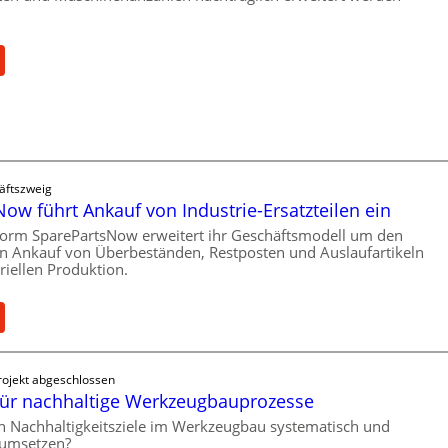
Ü
b
e
:
r
C
l
e
a
l
s
l
t
r
s
o
äftszweig
c
e
ow führt Ankauf von Industrie-Ersatzteilen ein
h
n
form SparePartsNow erweitert ihr Geschäftsmodell um den
u
t
en Ankauf von Überbeständen, Restposten und Auslaufartikeln
t
riellen Produktion.
w
z
i
f
c
:
ü
k
S
r
e
p
i
l
ojekt abgeschlossen
a
n
t
ür nachhaltige Werkzeugbauprozesse
r
d
X
e
ch Nachhaltigkeitsziele im Werkzeugbau systematisch und
i
6
h umsetzen?
P
r