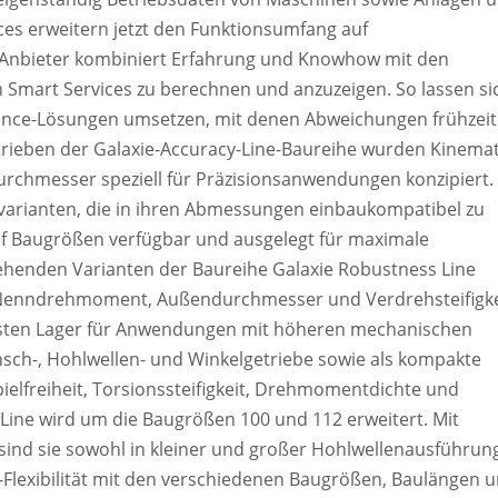
ces erweitern jetzt den Funktionsumfang auf
r Anbieter kombiniert Erfahrung und Knowhow mit den
 Smart Services zu berechnen und anzuzeigen. So lassen si
nance-Lösungen umsetzen, mit denen Abweichungen frühzeit
rieben der Galaxie-Accuracy-Line-Baureihe wurden Kinemat
rchmesser speziell für Präzisionsanwendungen konzipiert.
evarianten, die in ihren Abmessungen einbaukompatibel zu
ünf Baugrößen verfügbar und ausgelegt für maximale
enden Varianten der Baureihe Galaxie Robustness Line
 Nenndrehmoment, Außendurchmesser und Verdrehsteifigke
busten Lager für Anwendungen mit höheren mechanischen
nsch-, Hohlwellen- und Winkelgetriebe sowie als kompakte
ielfreiheit, Torsionssteifigkeit, Drehmomentdichte und
 Line wird um die Baugrößen 100 und 112 erweitert. Mit
d sie sowohl in kleiner und großer Hohlwellenausführun
n-Flexibilität mit den verschiedenen Baugrößen, Baulängen 