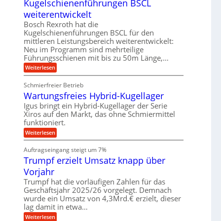
m
Kugelschienenführungen BSCL
i
n
z
u
t
g
i
weiterentwickelt
t
a
s
e
o
l
Bosch Rexroth hat die
e
m
b
e
Kugelschienenführungen BSCL für den
H
o
r
u
u
mittleren Leistungsbereich weiterentwickelt:
t
W
b
n
i
Neu im Programm sind mehrteilige
e
b
v
Führungsschienen mit bis zu 50m Länge,…
g
r
e
e
k
e
w
:
Weiterlesen
u
z
e
K
n
n
e
g
u
d
u
Schmierfreier Betrieb
u
g
M
g
Wartungsfreies Hybrid-Kugellager
n
e
a
k
g
l
s
Igus bringt ein Hybrid-Kugellager der Serie
r
e
s
c
e
Xiros auf den Markt, das ohne Schmiermittel
n
c
h
i
funktioniert.
h
i
s
i
n
:
Weiterlesen
l
e
e
W
a
n
n
a
u
Auftragseingang steigt um 7%
e
b
r
f
n
a
Trumpf erzielt Umsatz knapp über
t
f
u
u
Vorjahr
ü
n
h
g
Trumpf hat die vorläufigen Zahlen für das
r
s
Geschäftsjahr 2025/26 vorgelegt. Demnach
u
f
wurde ein Umsatz von 4,3Mrd.€ erzielt, dieser
n
r
g
lag damit in etwa…
e
e
i
:
Weiterlesen
n