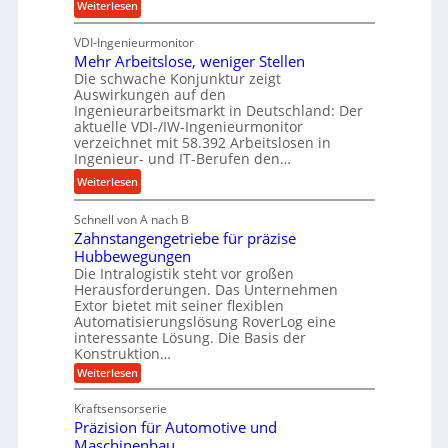
b
:
Weiterlesen
u
s
u
K
n
n
VDI-Ingenieurmonitor
r
d
d
Mehr Arbeitslose, weniger Stellen
o
l
Die schwache Konjunktur zeigt
H
n
a
Auswirkungen auf den
y
e
n
Ingenieurarbeitsmarkt in Deutschland: Der
d
s
g
aktuelle VDI-/IW-Ingenieurmonitor
r
s
verzeichnet mit 58.392 Arbeitslosen in
l
a
t
Ingenieur- und IT-Berufen den…
e
u
e
:
b
Weiterlesen
l
i
M
i
i
g
Schnell von A nach B
e
g
k
e
Zahnstangengetriebe für präzise
h
e
i
r
Hubbewegungen
r
K
m
t
Die Intralogistik steht vor großen
A
u
Herausforderungen. Das Unternehmen
V
U
r
g
Extor bietet mit seiner flexiblen
e
m
b
e
Automatisierungslösung RoverLog eine
r
s
e
l
interessante Lösung. Die Basis der
g
a
Konstruktion…
i
g
l
t
t
e
:
Weiterlesen
e
z
Z
s
w
a
i
u
Kraftsensorserie
l
i
h
c
n
Präzision für Automotive und
o
n
n
h
d
s
Maschinenbau
s
d