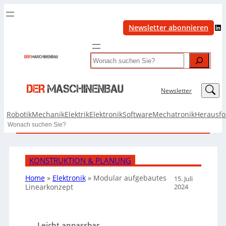
LinkedIn
Newsletter abonnieren
Search
LinkedIn
Newsletter
Robotik
Mechanik
Elektrik
Elektronik
Software
Mechatronik
Herausf
Search
KONSTRUKTION & PLANUNG
Home
»
Elektronik
»
Modular aufgebautes
15. Juli
2024
Linearkonzept
Leicht anpassbar