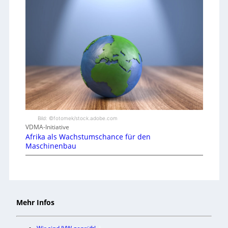
Bild: ©fotomek/stock.adobe.com
VDMA-Initiative
Afrika als Wachstumschance für den
Maschinenbau
Mehr Infos