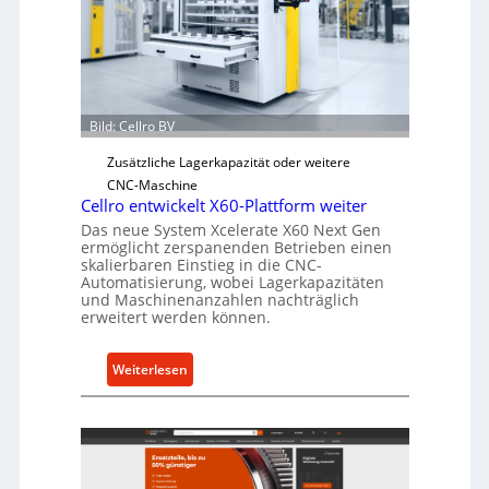
c
h
e
r
Ü
Bild: Cellro BV
b
e
Zusätzliche Lagerkapazität oder weitere
r
CNC-Maschine
l
Cellro entwickelt X60-Plattform weiter
a
Das neue System Xcelerate X60 Next Gen
s
ermöglicht zerspanenden Betrieben einen
skalierbaren Einstieg in die CNC-
t
Automatisierung, wobei Lagerkapazitäten
s
und Maschinenanzahlen nachträglich
c
erweitert werden können.
h
u
:
Weiterlesen
t
C
z
e
f
l
ü
l
r
r