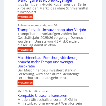
Wartungsfreies Hybrid-Kugellager
e
n
u
g
M
l
Igus bringt ein Hybrid-Kugellager der Serie
n
k
a
s
Xiros auf den Markt, das ohne Schmiermittel
g
r
s
c
funktioniert.
e
e
c
h
n
i
h
:
Weiterlesen
i
s
i
W
e
l
n
a
n
Auftragseingang steigt um 7%
a
e
r
e
u
Trumpf erzielt Umsatz knapp über Vorjahr
n
t
n
f
b
u
Trumpf hat die vorläufigen Zahlen für das
f
a
n
ü
Geschäftsjahr 2025/26 vorgelegt. Demnach
u
g
h
wurde ein Umsatz von 4,3Mrd.€ erzielt,
s
r
dieser lag damit in etwa…
f
u
:
r
Weiterlesen
n
T
e
g
r
i
e
Maschinenbau: Forschungsförderung
u
e
n
braucht mehr Tempo und weniger
m
s
B
Bürokratie
p
H
S
f
y
Der Maschinenbau investiert stark in
C
e
b
L
Forschung, wird aber durch kleinteilige
r
r
w
Förderbürokratie ausgebremst.
z
i
e
:
Weiterlesen
i
d
i
M
e
-
t
a
l
K
e
Mit 3 Metern Reichweite
s
t
u
r
Kompakte Ultraschallsensoren
c
U
g
e
h
Mit den Ultraschallsensoren U1KM in
m
e
n
i
s
l
Miniaturbauform erweitert Wenglor sein
t
n
a
l