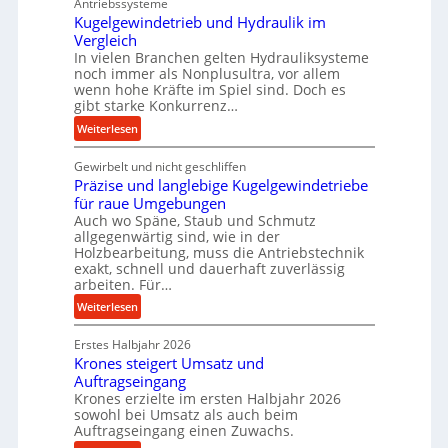
Antriebssysteme
r
Kugelgewindetrieb und Hydraulik im
f
Vergleich
o
In vielen Branchen gelten Hydrauliksysteme
r
noch immer als Nonplusultra, vor allem
m
wenn hohe Kräfte im Spiel sind. Doch es
a
gibt starke Konkurrenz…
n
:
Weiterlesen
c
K
e
Gewirbelt und nicht geschliffen
u
b
Präzise und langlebige Kugelgewindetriebe
g
e
für raue Umgebungen
e
i
Auch wo Späne, Staub und Schmutz
l
allgegenwärtig sind, wie in der
m
g
Holzbearbeitung, muss die Antriebstechnik
D
e
exakt, schnell und dauerhaft zuverlässig
r
w
arbeiten. Für…
ü
i
:
Weiterlesen
c
n
P
k
d
Erstes Halbjahr 2026
r
p
e
Krones steigert Umsatz und
ä
r
t
Auftragseingang
z
o
r
Krones erzielte im ersten Halbjahr 2026
i
z
i
sowohl bei Umsatz als auch beim
s
e
Auftragseingang einen Zuwachs.
e
e
s