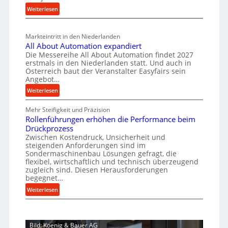
i
u
t
:
i
Weiterlesen
a
g
s
M
n
l
b
a
c
v
a
Markteintritt in den Niederlanden
s
h
e
u
All About Automation expandiert
c
a
r
Die Messereihe All About Automation findet 2027
p
h
s
f
erstmals in den Niederlanden statt. Und auch in
r
i
o
Österreich baut der Veranstalter Easyfairs sein
t
o
n
Angebot…
r
z
e
z
g
:
Weiterlesen
e
n
e
u
A
i
b
n
s
Mehr Steifigkeit und Präzision
l
g
a
g
Rollenführungen erhöhen die Performance beim
s
l
t
u
e
Drückprozess
A
e
-
s
Zwischen Kostendruck, Unsicherheit und
n
b
B
steigenden Anforderungen sind im
i
t
o
Sondermaschinenbau Lösungen gefragt, die
e
s
c
u
flexibel, wirtschaftlich und technisch überzeugend
s
p
h
t
zugleich sind. Diesen Herausforderungen
t
a
begegnet…
A
r
e
n
u
o
:
Weiterlesen
l
n
t
R
b
l
t
o
o
u
u
s
m
l
s
n
i
Bild: Koenig & Bauer AG
a
l