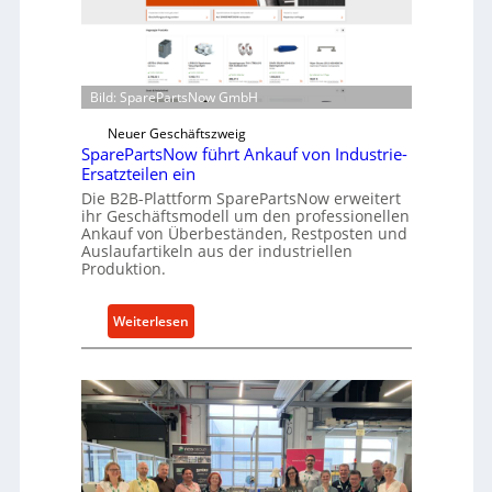
i
o
n
e
d
n
i
t
Bild: SparePartsNow GmbH
r
w
e
i
Neuer Geschäftszweig
k
SparePartsNow führt Ankauf von Industrie-
c
t
Ersatzteilen ein
k
e
Die B2B-Plattform SparePartsNow erweitert
e
ihr Geschäftsmodell um den professionellen
A
l
Ankauf von Überbeständen, Restposten und
n
t
Auslaufartikeln aus der industriellen
t
Produktion.
X
r
6
i
0
:
Weiterlesen
e
-
S
b
P
p
e
l
a
a
r
t
e
t
P
f
a