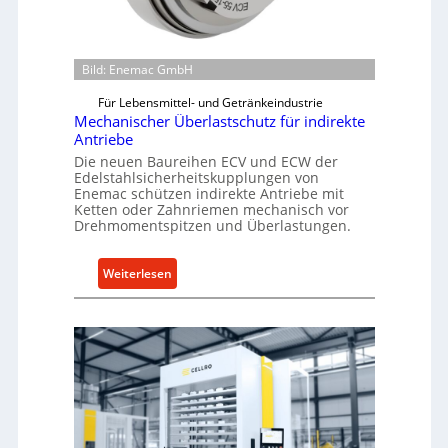
Bild: Enemac GmbH
Für Lebensmittel- und Getränkeindustrie
Mechanischer Überlastschutz für indirekte
Antriebe
Die neuen Baureihen ECV und ECW der
Edelstahlsicherheitskupplungen von
Enemac schützen indirekte Antriebe mit
Ketten oder Zahnriemen mechanisch vor
Drehmomentspitzen und Überlastungen.
:
Weiterlesen
M
e
c
h
a
n
i
s