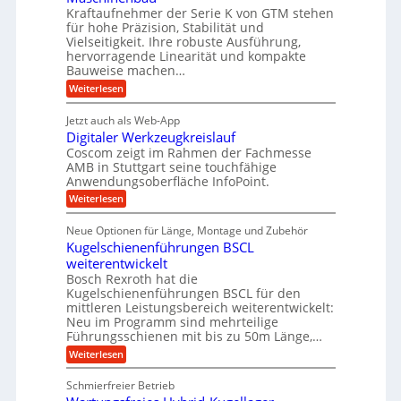
t
A
Kraftaufnehmer der Serie K von GTM stehen
e
e
a
für hohe Präzision, Stabilität und
u
n
,
t
Vielseitigkeit. Ihre robuste Ausführung,
g
f
w
r
hervorragende Linearität und kompakte
e
t
e
i
Bauweise machen…
n
r
g
n
e
:
Weiterlesen
e
a
P
i
b
t
r
g
g
e
Jetzt auch als Web-App
r
ä
s
i
e
f
Digitaler Werkzeugkreislauf
z
e
e
i
Coscom zeigt im Rahmen der Fachmesse
r
ü
b
s
i
AMB in Stuttgart seine touchfähige
S
r
e
i
Anwendungsoberfläche InfoPoint.
n
f
t
r
o
ü
:
g
Weiterlesen
n
e
a
r
D
f
a
l
u
p
i
ü
Neue Optionen für Länge, Montage und Zubehör
n
r
g
l
e
r
ä
Kugelschienenführungen BSCL
i
g
A
e
U
z
t
weiterentwickelt
u
i
n
m
a
t
Bosch Rexroth hat die
s
l
o
g
Kugelschienenführungen BSCL für den
e
e
m
e
mittleren Leistungsbereich weiterentwickelt:
H
r
o
Neu im Programm sind mehrteilige
u
b
W
t
b
Führungsschienen mit bis zu 50m Länge,…
e
i
u
b
r
v
:
Weiterlesen
n
e
k
e
K
w
z
g
u
u
e
Schmierfreier Betrieb
e
n
e
g
g
u
d