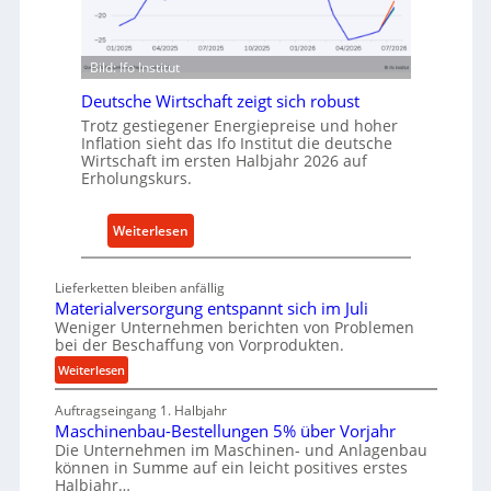
n
n
d
f
u
ü
Bild: Ifo Institut
s
r
t
Deutsche Wirtschaft zeigt sich robust
n
r
Trotz gestiegener Energiepreise und hoher
a
Inflation sieht das Ifo Institut die deutsche
i
c
Wirtschaft im ersten Halbjahr 2026 auf
e
h
Erholungskurs.
-
h
E
a
:
Weiterlesen
r
l
D
s
t
e
a
i
Lieferketten bleiben anfällig
u
t
Materialversorgung entspannt sich im Juli
g
t
Weniger Unternehmen berichten von Problemen
z
e
bei der Beschaffung von Vorprodukten.
s
t
W
c
:
Weiterlesen
e
e
M
h
i
r
Auftragseingang 1. Halbjahr
a
e
l
k
Maschinenbau-Bestellungen 5% über Vorjahr
t
W
e
z
Die Unternehmen im Maschinen- und Anlagenbau
e
i
n
können in Summe auf ein leicht positives erstes
e
r
r
Halbjahr…
e