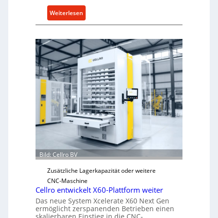
:
Weiterlesen
M
e
c
h
a
n
i
s
c
h
e
r
Ü
Bild: Cellro BV
b
e
Zusätzliche Lagerkapazität oder weitere
r
CNC-Maschine
l
Cellro entwickelt X60-Plattform weiter
a
Das neue System Xcelerate X60 Next Gen
s
ermöglicht zerspanenden Betrieben einen
skalierbaren Einstieg in die CNC-
t