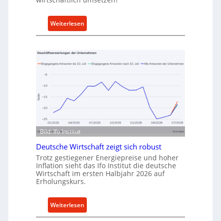
n
k
:
Weiterlesen
a
M
u
e
f
t
v
h
o
o
n
d
I
e
n
n
d
f
u
ü
Bild: Ifo Institut
s
r
t
Deutsche Wirtschaft zeigt sich robust
n
r
Trotz gestiegener Energiepreise und hoher
a
i
Inflation sieht das Ifo Institut die deutsche
c
Wirtschaft im ersten Halbjahr 2026 auf
e
h
Erholungskurs.
-
h
E
a
:
Weiterlesen
r
l
D
s
t