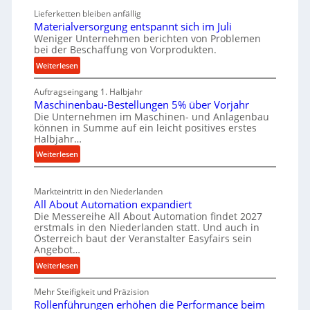
e
a
i
Lieferketten bleiben anfällig
u
t
Materialversorgung entspannt sich im Juli
g
t
z
Weniger Unternehmen berichten von Problemen
e
bei der Beschaffung von Vorprodukten.
s
t
W
c
:
Weiterlesen
e
e
M
h
i
r
Auftragseingang 1. Halbjahr
a
e
l
k
Maschinenbau-Bestellungen 5% über Vorjahr
t
W
e
z
Die Unternehmen im Maschinen- und Anlagenbau
e
i
n
können in Summe auf ein leicht positives erstes
e
r
r
Halbjahr…
e
u
i
t
i
:
Weiterlesen
a
g
s
M
n
l
b
a
c
v
a
Markteintritt in den Niederlanden
s
h
e
u
All About Automation expandiert
c
a
r
Die Messereihe All About Automation findet 2027
p
h
s
f
erstmals in den Niederlanden statt. Und auch in
r
i
o
Österreich baut der Veranstalter Easyfairs sein
t
o
n
Angebot…
r
z
e
z
g
:
Weiterlesen
e
n
e
u
A
i
b
n
s
Mehr Steifigkeit und Präzision
l
g
a
g
s
Rollenführungen erhöhen die Performance beim
l