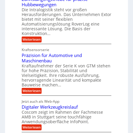
i
r
Hubbewegungen
r
K
m
t
Die Intralogistik steht vor großen
A
u
Herausforderungen. Das Unternehmen Extor
V
U
r
g
bietet mit seiner flexiblen
e
m
b
e
Automatisierungslösung RoverLog eine
r
s
e
l
interessante Lösung. Die Basis der
g
a
Konstruktion…
i
g
l
t
t
e
:
Weiterlesen
e
z
Z
s
w
a
i
u
Kraftsensorserie
l
i
h
c
n
Präzision für Automotive und
o
n
n
h
d
s
Maschinenbau
s
d
t
A
Kraftaufnehmer der Serie K von GTM stehen
e
e
a
für hohe Präzision, Stabilität und
u
n
,
t
Vielseitigkeit. Ihre robuste Ausführung,
g
f
w
r
hervorragende Linearität und kompakte
e
t
e
i
Bauweise machen…
n
r
g
n
e
:
Weiterlesen
e
a
P
i
b
t
r
g
g
e
Jetzt auch als Web-App
r
ä
s
i
e
f
Digitaler Werkzeugkreislauf
z
e
e
i
Coscom zeigt im Rahmen der Fachmesse
r
ü
b
s
i
AMB in Stuttgart seine touchfähige
S
r
e
i
Anwendungsoberfläche InfoPoint.
n
f
t
r
o
ü
:
g
Weiterlesen
n
e
a
r
D
f
a