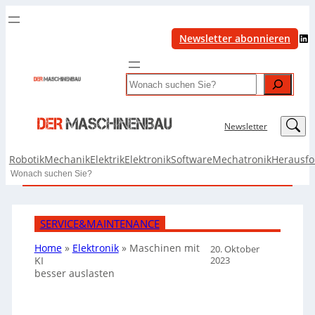
LinkedIn
Newsletter abonnieren
Search
LinkedIn
Newsletter
Robotik
Mechanik
Elektrik
Elektronik
Software
Mechatronik
Herausf
Search
SERVICE&MAINTENANCE
Home
»
Elektronik
»
Maschinen mit
20. Oktober
2023
KI
besser auslasten