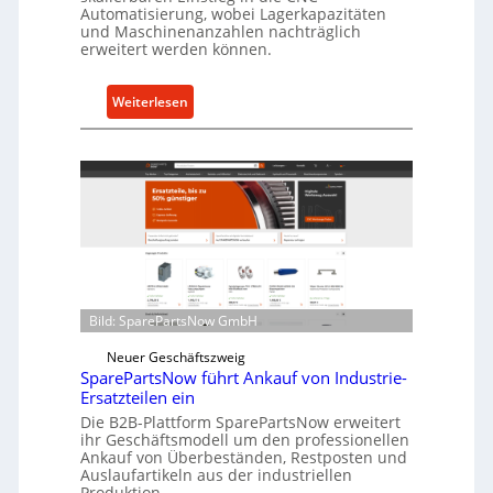
Automatisierung, wobei Lagerkapazitäten
s
und Maschinenanzahlen nachträglich
c
erweitert werden können.
h
u
:
Weiterlesen
t
C
z
e
f
l
ü
l
r
r
i
o
n
e
d
n
i
t
Bild: SparePartsNow GmbH
r
w
e
i
Neuer Geschäftszweig
k
SparePartsNow führt Ankauf von Industrie-
c
t
Ersatzteilen ein
k
e
Die B2B-Plattform SparePartsNow erweitert
e
A
ihr Geschäftsmodell um den professionellen
l
Ankauf von Überbeständen, Restposten und
n
t
Auslaufartikeln aus der industriellen
t
Produktion.