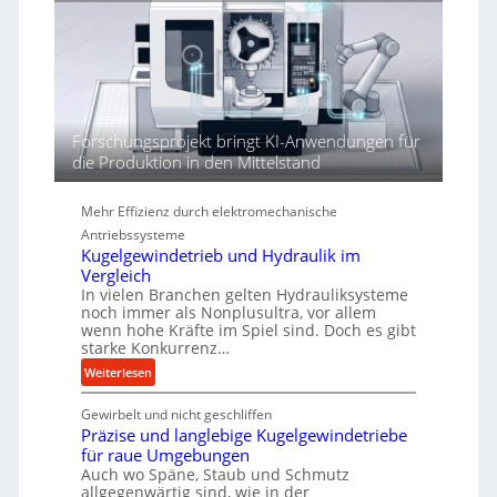
r
a
t
h
h
ö
r
h
e
n
d
Forschungsprojekt bringt KI-Anwendungen für
i
die Produktion in den Mittelstand
e
P
Mehr Effizienz durch elektromechanische
e
Antriebssysteme
r
Kugelgewindetrieb und Hydraulik im
f
Vergleich
o
In vielen Branchen gelten Hydrauliksysteme
r
noch immer als Nonplusultra, vor allem
m
wenn hohe Kräfte im Spiel sind. Doch es gibt
a
starke Konkurrenz…
n
:
Weiterlesen
c
K
e
Gewirbelt und nicht geschliffen
u
b
Präzise und langlebige Kugelgewindetriebe
g
e
für raue Umgebungen
e
i
Auch wo Späne, Staub und Schmutz
l
m
allgegenwärtig sind, wie in der