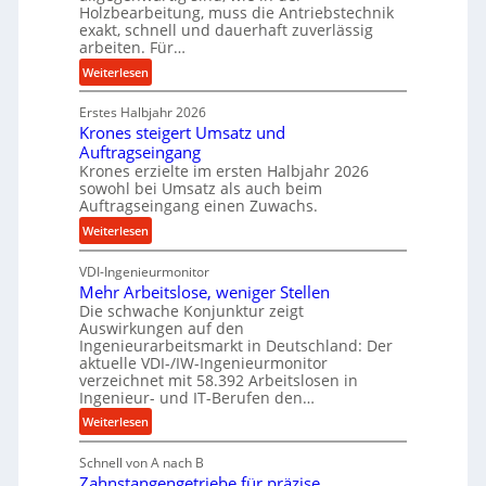
g
Holzbearbeitung, muss die Antriebstechnik
D
e
exakt, schnell und dauerhaft zuverlässig
r
w
arbeiten. Für…
ü
i
:
Weiterlesen
c
n
P
k
d
Erstes Halbjahr 2026
r
p
e
Krones steigert Umsatz und
ä
r
t
Auftragseingang
z
o
r
Krones erzielte im ersten Halbjahr 2026
i
z
i
sowohl bei Umsatz als auch beim
s
e
Auftragseingang einen Zuwachs.
e
e
s
b
:
Weiterlesen
u
s
u
K
n
n
VDI-Ingenieurmonitor
r
d
d
Mehr Arbeitslose, weniger Stellen
o
l
Die schwache Konjunktur zeigt
H
n
a
Auswirkungen auf den
y
e
n
Ingenieurarbeitsmarkt in Deutschland: Der
d
s
g
aktuelle VDI-/IW-Ingenieurmonitor
r
s
verzeichnet mit 58.392 Arbeitslosen in
l
a
t
Ingenieur- und IT-Berufen den…
e
u
e
:
b
Weiterlesen
l
i
M
i
i
g
Schnell von A nach B
e
g
k
e
Zahnstangengetriebe für präzise
h
e