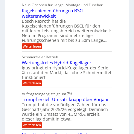
l
u
p
i
ü
Neue Optionen für Länge, Montage und Zubehör
n
r
g
l
e
r
ä
Kugelschienenführungen BSCL
i
g
A
e
U
z
t
weiterentwickelt
u
i
n
m
a
t
Bosch Rexroth hat die
s
l
o
g
Kugelschienenführungen BSCL für den
e
e
m
e
mittleren Leistungsbereich weiterentwickelt:
H
r
o
Neu im Programm sind mehrteilige
u
b
W
t
b
Führungsschienen mit bis zu 50m Länge,…
e
i
u
b
r
v
:
Weiterlesen
n
e
k
e
K
w
z
g
u
u
e
Schmierfreier Betrieb
e
n
e
g
g
u
d
Wartungsfreies Hybrid-Kugellager
e
n
u
g
M
l
Igus bringt ein Hybrid-Kugellager der Serie
n
k
a
s
Xiros auf den Markt, das ohne Schmiermittel
g
r
s
c
funktioniert.
e
e
c
h
n
i
h
:
Weiterlesen
i
s
i
W
e
l
n
a
n
Auftragseingang steigt um 7%
a
e
r
e
u
Trumpf erzielt Umsatz knapp über Vorjahr
n
t
n
f
b
u
Trumpf hat die vorläufigen Zahlen für das
f
a
n
ü
Geschäftsjahr 2025/26 vorgelegt. Demnach
u
g
h
wurde ein Umsatz von 4,3Mrd.€ erzielt,
s
r
dieser lag damit in etwa…
f
u
:
r
Weiterlesen
n
T
e
g
r
i
e