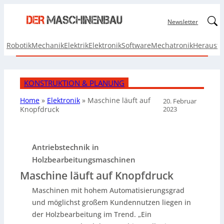
Linked
Newsletter
Robotik
Mechanik
Elektrik
Elektronik
Software
Mechatronik
Herausf
KONSTRUKTION & PLANUNG
Home
»
Elektronik
»
Maschine läuft
auf
20. Februar
2023
Knopfdruck
Antriebstechnik in
Holzbearbeitungsmaschinen
Maschine läuft auf Knopfdruck
Maschinen mit hohem Automatisierungsgrad
und möglichst großem Kundennutzen liegen in
der Holzbearbeitung im Trend. „Ein