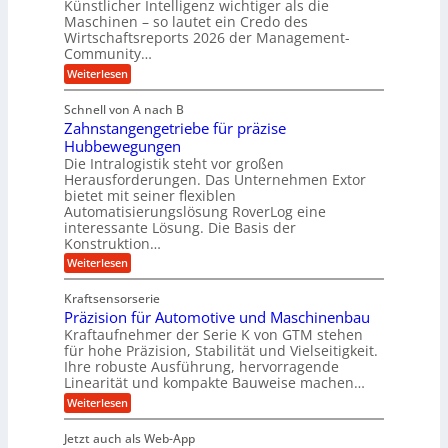
Künstlicher Intelligenz wichtiger als die
y
s
n
Maschinen – so lautet ein Credo des
d
s
g
Wirtschaftsreports 2026 der Management-
r
t
Community…
l
a
e
:
e
Weiterlesen
u
M
i
b
e
l
g
Schnell von A nach B
i
n
i
e
Zahnstangengetriebe für präzise
s
g
k
c
r
Hubbewegungen
e
h
i
Die Intralogistik steht vor großen
t
K
e
Herausforderungen. Das Unternehmen Extor
m
U
n
u
bietet mit seiner flexiblen
V
a
m
g
Automatisierungslösung RoverLog eine
u
e
s
e
interessante Lösung. Die Basis der
c
r
a
h
Konstruktion…
l
i
g
t
:
g
Weiterlesen
n
l
Z
z
e
Z
a
e
u
e
Kraftsensorserie
w
h
i
i
n
Präzision für Automotive und Maschinenbau
n
i
t
c
s
Kraftaufnehmer der Serie K von GTM stehen
d
e
n
t
für hohe Präzision, Stabilität und Vielseitigkeit.
h
n
A
d
a
Ihre robuste Ausführung, hervorragende
v
u
n
e
o
Linearität und kompakte Bauweise machen…
g
f
n
t
:
e
Weiterlesen
K
t
r
P
n
I
r
r
g
i
w
Jetzt auch als Web-App
ä
e