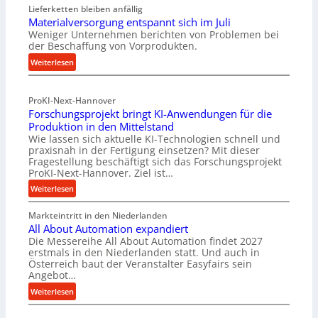
Lieferketten bleiben anfällig
o
Materialversorgung entspannt sich im Juli
l
Weniger Unternehmen berichten von Problemen bei
l
der Beschaffung von Vorprodukten.
e
:
Weiterlesen
n
M
f
a
ü
ProKI-Next-Hannover
t
h
Forschungsprojekt bringt KI-Anwendungen für die
e
r
Produktion in den Mittelstand
r
u
Wie lassen sich aktuelle KI-Technologien schnell und
i
n
praxisnah in der Fertigung einsetzen? Mit dieser
a
g
Fragestellung beschäftigt sich das Forschungsprojekt
l
e
ProKI-Next-Hannover. Ziel ist…
v
n
:
Weiterlesen
e
e
F
r
r
Markteintritt in den Niederlanden
o
s
h
All About Automation expandiert
r
o
ö
Die Messereihe All About Automation findet 2027
s
r
erstmals in den Niederlanden statt. Und auch in
h
c
Österreich baut der Veranstalter Easyfairs sein
g
e
h
Angebot…
u
n
u
:
n
Weiterlesen
d
n
A
g
i
g
l
e