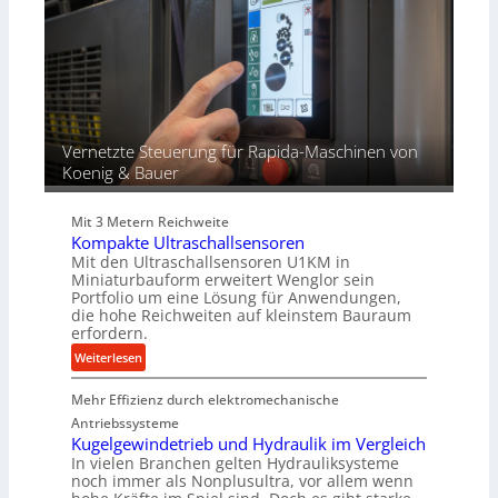
e
z
n
r
e
g
t
s
e
s
n
f
ü
r
Vernetzte Steuerung für Rapida-Maschinen von
d
Koenig & Bauer
i
e
Mit 3 Metern Reichweite
P
Kompakte Ultraschallsensoren
r
Mit den Ultraschallsensoren U1KM in
o
Miniaturbauform erweitert Wenglor sein
d
Portfolio um eine Lösung für Anwendungen,
u
die hohe Reichweiten auf kleinstem Bauraum
erfordern.
k
t
:
Weiterlesen
i
K
o
Mehr Effizienz durch elektromechanische
o
n
m
Antriebssysteme
i
p
Kugelgewindetrieb und Hydraulik im Vergleich
n
In vielen Branchen gelten Hydrauliksysteme
a
noch immer als Nonplusultra, vor allem wenn
d
k