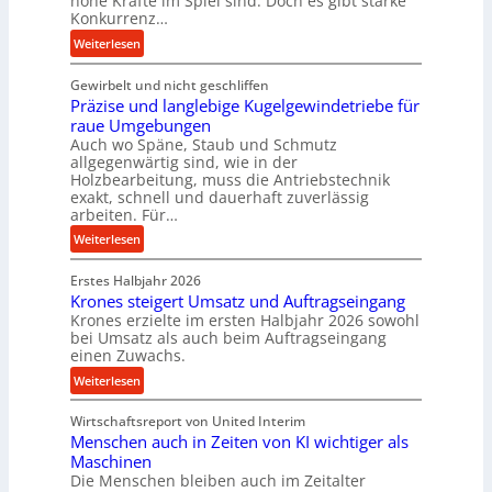
hohe Kräfte im Spiel sind. Doch es gibt starke
e
t
Konkurrenz…
n
e
:
Weiterlesen
M
U
K
i
l
Gewirbelt und nicht geschliffen
u
t
t
Präzise und langlebige Kugelgewindetriebe für
g
t
r
raue Umgebungen
e
e
a
Auch wo Späne, Staub und Schmutz
l
l
s
allgegenwärtig sind, wie in der
g
s
c
Holzbearbeitung, muss die Antriebstechnik
e
t
h
exakt, schnell und dauerhaft zuverlässig
w
arbeiten. Für…
a
a
i
n
l
:
Weiterlesen
n
d
l
P
d
s
Erstes Halbjahr 2026
r
e
e
Krones steigert Umsatz und Auftragseingang
ä
t
Krones erzielte im ersten Halbjahr 2026 sowohl
n
z
r
bei Umsatz als auch beim Auftragseingang
s
i
einen Zuwachs.
i
o
s
e
:
Weiterlesen
r
e
b
K
e
u
u
Wirtschaftsreport von United Interim
r
n
n
n
Menschen auch in Zeiten von KI wichtiger als
o
d
d
Maschinen
n
l
Die Menschen bleiben auch im Zeitalter
H
e
a