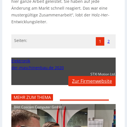
hier ganze Arbeit geleistet. Sie haben auf jede
Änderung am Markt schnell reagiert. Das war eine
mustergültige Zusammenarbeit“, lobt der Holz-Her-
Entwicklungsleiter.
Seiten:
1
2
Elektronik
der-maschinenbau.de 2020
STXI Motion Ltd.
Zur Firmenwebsite
MEHR ZUM THEMA
Bild: Coscom Computer GmbH