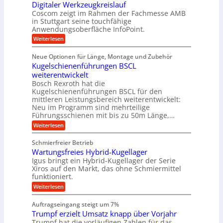
a
i
e
Digitaler Werkzeugkreislauf
z
t
c
g
i
b
r
Coscom zeigt im Rahmen der Fachmesse AMB
h
s
i
s
in Stuttgart seine touchfähige
e
t
i
e
Anwendungsoberfläche InfoPoint.
e
i
f
o
b
g
i
:
Weiterlesen
n
e
ü
e
D
f
f
n
r
r
i
ü
ü
Neue Optionen für Länge, Montage und Zubehör
g
a
g
r
r
r
l
Kugelschienenführungen BSCL
i
a
A
p
a
s
t
weiterentwickelt
u
r
n
M
u
a
t
ä
Bosch Rexroth hat die
a
g
l
e
o
z
Kugelschienenführungen BSCL für den
s
e
m
i
U
mittleren Leistungsbereich weiterentwickelt:
c
r
o
s
h
Neu im Programm sind mehrteilige
m
W
t
e
i
Führungsschienen mit bis zu 50m Länge,…
e
g
i
H
n
r
v
u
:
Weiterlesen
e
e
k
e
b
K
n
b
z
u
b
u
Schmierfreier Betrieb
e
n
u
e
g
u
d
Wartungsfreies Hybrid-Kugellager
w
e
n
g
M
e
l
Igus bringt ein Hybrid-Kugellager der Serie
g
k
a
g
s
Xiros auf den Markt, das ohne Schmiermittel
r
s
u
e
c
funktioniert.
e
c
n
h
n
i
h
:
g
Weiterlesen
i
s
i
W
e
e
l
n
a
n
n
Auftragseingang steigt um 7%
a
e
r
e
u
Trumpf erzielt Umsatz knapp über Vorjahr
n
t
n
f
b
u
Trumpf hat die vorläufigen Zahlen für das
f