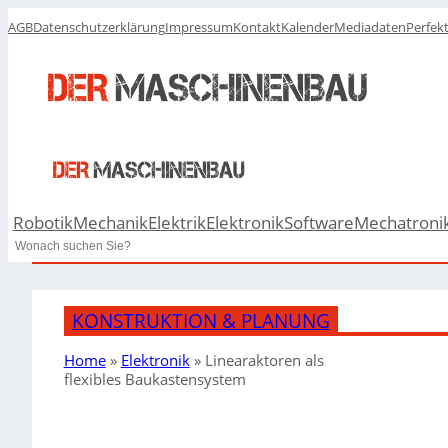
AGB
Datenschutzerklärung
Impressum
Kontakt
Kalender
Mediadaten
Perfek
Robotik
Mechanik
Elektrik
Elektronik
Software
Mechatroni
Search
KONSTRUKTION & PLANUNG
Home
»
Elektronik
»
Linearaktoren als
flexibles Baukastensystem