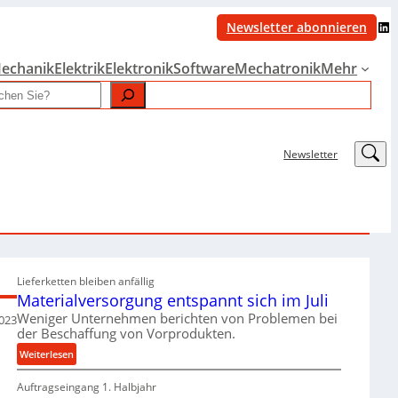
LinkedIn
Newsletter abonnieren
echanik
Elektrik
Elektronik
Software
Mechatronik
Mehr
LinkedIn
Newsletter
Lieferketten bleiben anfällig
Materialversorgung entspannt sich im Juli
Weniger Unternehmen berichten von Problemen bei
2023
der Beschaffung von Vorprodukten.
:
Weiterlesen
M
Auftragseingang 1. Halbjahr
a