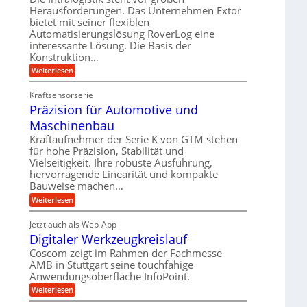
e
r
m
Herausforderungen. Das Unternehmen Extor
l
l
b
bietet mit seiner flexiblen
s
e
g
Automatisierungslösung RoverLog eine
e
a
i
e
interessante Lösung. Die Basis der
i
t
c
w
Konstruktion…
t
z
h
i
:
Weiterlesen
s
u
Z
n
l
n
a
d
Kraftsensorserie
o
h
d
Präzision für Automotive und
e
n
s
A
s
t
Maschinenbau
e
u
t
r
,
a
Kraftaufnehmer der Serie K von GTM stehen
f
i
n
w
für hohe Präzision, Stabilität und
t
g
e
Vielseitigkeit. Ihre robuste Ausführung,
e
r
e
b
hervorragende Linearität und kompakte
n
n
a
Bauweise machen…
e
g
i
g
e
f
:
Weiterlesen
g
s
t
P
ü
r
e
e
r
i
Jetzt auch als Web-App
r
r
ä
i
e
Digitaler Werkzeugkreislauf
r
z
S
n
b
i
a
Coscom zeigt im Rahmen der Fachmesse
e
t
g
s
f
AMB in Stuttgart seine touchfähige
u
i
e
a
ü
Anwendungsoberfläche InfoPoint.
o
e
l
r
n
n
:
U
Weiterlesen
p
l
g
f
D
r
m
ü
e