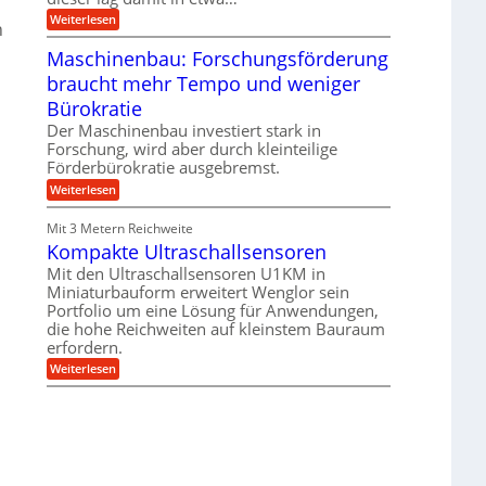
e
i
:
Weiterlesen
n
n
e
T
B
s
r
Maschinenbau: Forschungsförderung
S
H
u
C
y
braucht mehr Tempo und weniger
m
L
b
p
w
Bürokratie
r
f
e
i
e
Der Maschinenbau investiert stark in
i
d
r
t
Forschung, wird aber durch kleinteilige
-
z
e
Förderbürokratie ausgebremst.
K
i
r
u
e
:
Weiterlesen
e
g
l
M
n
e
t
a
t
Mit 3 Metern Reichweite
l
U
s
w
l
m
Kompakte Ultraschallsensoren
c
i
a
s
h
c
Mit den Ultraschallsensoren U1KM in
g
a
i
k
e
Miniaturbauform erweitert Wenglor sein
t
n
e
r
z
Portfolio um eine Lösung für Anwendungen,
e
l
k
n
die hohe Reichweiten auf kleinstem Bauraum
t
n
b
erfordern.
a
a
:
p
Weiterlesen
u
K
p
:
o
ü
F
m
b
o
p
e
r
a
r
s
k
V
c
t
o
h