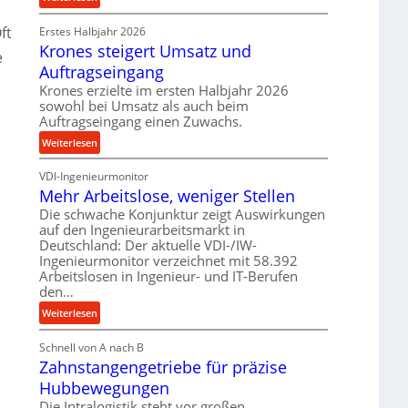
e
r
P
t
o
ft
Erstes Halbjahr 2026
r
r
z
Krones steigert Umsatz und
ä
e
i
e
z
Auftragseingang
e
s
i
Krones erzielte im ersten Halbjahr 2026
b
s
s
sowohl bei Umsatz als auch beim
u
e
Auftragseingang einen Zuwachs.
n
u
:
Weiterlesen
d
n
K
H
d
VDI-Ingenieurmonitor
r
y
l
Mehr Arbeitslose, weniger Stellen
o
d
a
n
Die schwache Konjunktur zeigt Auswirkungen
r
n
auf den Ingenieurarbeitsmarkt in
e
a
g
Deutschland: Der aktuelle VDI-/IW-
s
u
l
Ingenieurmonitor verzeichnet mit 58.392
s
l
e
Arbeitslosen in Ingenieur- und IT-Berufen
t
i
den…
b
e
k
i
:
Weiterlesen
i
i
g
M
g
m
e
Schnell von A nach B
e
e
V
K
Zahnstangengetriebe für präzise
h
r
e
u
r
t
Hubbewegungen
r
g
A
U
Die Intralogistik steht vor großen
g