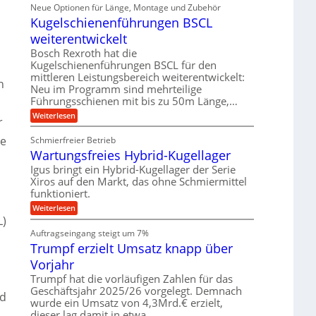
i
ä
Neue Optionen für Länge, Montage und Zubehör
r
g
g
n
z
A
Kugelschienenführungen BSCL
i
e
i
u
t
s
b
weiterentwickelt
t
a
e
o
u
l
Bosch Rexroth hat die
H
m
e
n
u
Kugelschienenführungen BSCL für den
o
r
b
mittleren Leistungsbereich weiterentwickelt:
g
t
W
n
b
i
Neu im Programm sind mehrteilige
e
e
e
v
Führungsschienen mit bis zu 50m Länge,…
r
w
n
e
k
e
:
Weiterlesen
u
r
z
g
K
n
e
u
u
d
re
u
Schmierfreier Betrieb
n
g
M
g
g
Wartungsfreies Hybrid-Kugellager
e
a
k
e
l
s
Igus bringt ein Hybrid-Kugellager der Serie
r
n
s
c
e
Xiros auf den Markt, das ohne Schmiermittel
c
h
i
funktioniert.
h
i
s
i
n
:
Weiterlesen
l
e
e
W
L)
a
n
n
a
u
Auftragseingang steigt um 7%
e
b
r
f
n
a
Trumpf erzielt Umsatz knapp über
t
f
u
u
Vorjahr
ü
n
h
g
Trumpf hat die vorläufigen Zahlen für das
r
s
Geschäftsjahr 2025/26 vorgelegt. Demnach
u
nd
f
wurde ein Umsatz von 4,3Mrd.€ erzielt,
n
r
g
dieser lag damit in etwa…
e