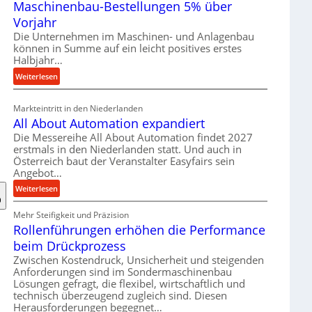
Maschinenbau-Bestellungen 5% über
t
e
Vorjahr
r
Die Unternehmen im Maschinen- und Anlagenbau
i
können in Summe auf ein leicht positives erstes
a
Halbjahr…
l
:
Weiterlesen
v
M
e
a
Markteintritt in den Niederlanden
r
s
All About Automation expandiert
s
c
Die Messereihe All About Automation findet 2027
o
h
erstmals in den Niederlanden statt. Und auch in
r
i
Österreich baut der Veranstalter Easyfairs sein
g
n
Angebot…
u
e
:
Weiterlesen
n
n
A
g
b
Mehr Steifigkeit und Präzision
l
e
a
Rollenführungen erhöhen die Performance
l
n
u
A
t
beim Drückprozess
-
b
s
Zwischen Kostendruck, Unsicherheit und steigenden
B
o
p
Anforderungen sind im Sondermaschinenbau
e
u
Lösungen gefragt, die flexibel, wirtschaftlich und
a
s
technisch überzeugend zugleich sind. Diesen
t
n
t
Herausforderungen begegnet…
A
n