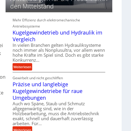
d
den Mittelstand
i
e
P
Mehr Effizienz durch elektromechanische
e
Antriebssysteme
r
Kugelgewindetrieb und Hydraulik im
f
Vergleich
o
In vielen Branchen gelten Hydrauliksysteme
ei
r
noch immer als Nonplusultra, vor allem wenn
m
k
hohe Kräfte im Spiel sind. Doch es gibt starke
a
Konkurrenz…
n
:
Weiterlesen
c
.
K
e
ion
Gewirbelt und nicht geschliffen
u
b
Präzise und langlebige
g
e
e
Kugelgewindetriebe für raue
i
te
l
m
Umgebungen
g
D
Auch wo Späne, Staub und Schmutz
e
r
allgegenwärtig sind, wie in der
w
ü
Holzbearbeitung, muss die Antriebstechnik
i
exakt, schnell und dauerhaft zuverlässig
c
n
arbeiten. Für…
k
d
p
:
Weiterlesen