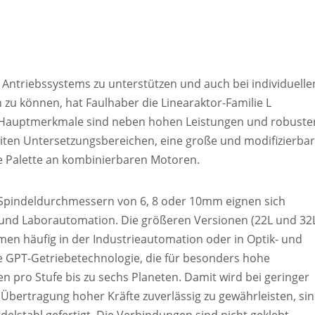
ntriebssystems zu unterstützen und auch bei individuelle
zu können, hat Faulhaber die Linearaktor-Familie L
t. Hauptmerkmale sind neben hohen Leistungen und robuste
iten Untersetzungsbereichen, eine große und modifizierba
e Palette an kombinierbaren Motoren.
t Spindeldurchmessern von 6, 8 oder 10mm eignen sich
k und Laborautomation. Die größeren Versionen (22L und 32
 häufig in der Industrieautomation oder in Optik- und
 GPT-Getriebetechnologie, die für besonders hohe
 pro Stufe bis zu sechs Planeten. Damit wird bei geringer
bertragung hoher Kräfte zuverlässig zu gewährleisten, si