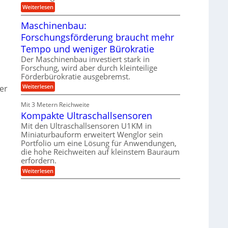
e
i
:
Weiterlesen
n
e
T
B
s
r
Maschinenbau:
S
H
u
C
y
Forschungsförderung braucht mehr
m
L
b
p
w
Tempo und weniger Bürokratie
r
f
e
i
e
Der Maschinenbau investiert stark in
i
d
r
t
Forschung, wird aber durch kleinteilige
-
z
e
Förderbürokratie ausgebremst.
K
i
r
u
e
:
Weiterlesen
er
e
g
l
M
n
e
t
a
t
Mit 3 Metern Reichweite
l
U
s
w
l
m
Kompakte Ultraschallsensoren
c
i
a
s
h
c
Mit den Ultraschallsensoren U1KM in
g
a
i
k
s
e
Miniaturbauform erweitert Wenglor sein
t
n
e
r
z
Portfolio um eine Lösung für Anwendungen,
e
l
k
n
die hohe Reichweiten auf kleinstem Bauraum
t
n
b
erfordern.
a
a
:
p
Weiterlesen
u
K
p
:
o
ü
F
m
b
o
p
e
r
a
r
s
k
V
c
t
o
h
e
r