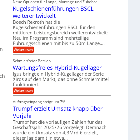
Neue Optionen für Länge, Montage und Zubehör
r
g
g
n
z
A
Kugelschienenführungen BSCL
i
e
i
u
t
s
b
weiterentwickelt
t
a
e
o
u
l
Bosch Rexroth hat die
H
m
e
n
u
Kugelschienenführungen BSCL für den
o
r
b
mittleren Leistungsbereich weiterentwickelt:
g
t
W
b
i
Neu im Programm sind mehrteilige
e
e
e
v
Führungsschienen mit bis zu 50m Länge,…
r
w
n
e
k
e
ln
:
Weiterlesen
u
z
g
K
n
e
u
u
d
u
Schmierfreier Betrieb
n
g
M
g
g
Wartungsfreies Hybrid-Kugellager
e
a
k
e
l
s
Igus bringt ein Hybrid-Kugellager der Serie
r
n
sch
s
c
e
Xiros auf den Markt, das ohne Schmiermittel
c
h
i
funktioniert.
h
i
s
i
n
:
Weiterlesen
l
e
e
W
a
n
n
a
u
Auftragseingang steigt um 7%
e
b
r
f
n
a
Trumpf erzielt Umsatz knapp über
t
f
u
u
Vorjahr
ü
n
h
g
Trumpf hat die vorläufigen Zahlen für das
r
s
Geschäftsjahr 2025/26 vorgelegt. Demnach
u
f
wurde ein Umsatz von 4,3Mrd.€ erzielt,
n
r
g
dieser lag damit in etwa…
e