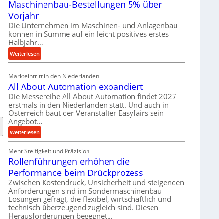
Maschinenbau-Bestellungen 5% über
t
e
Vorjahr
r
Die Unternehmen im Maschinen- und Anlagenbau
i
können in Summe auf ein leicht positives erstes
a
Halbjahr…
l
:
Weiterlesen
v
M
e
a
Markteintritt in den Niederlanden
r
s
All About Automation expandiert
s
c
Die Messereihe All About Automation findet 2027
o
h
erstmals in den Niederlanden statt. Und auch in
r
i
Österreich baut der Veranstalter Easyfairs sein
g
n
Angebot…
u
e
:
Weiterlesen
n
n
A
g
b
Mehr Steifigkeit und Präzision
l
e
a
Rollenführungen erhöhen die
l
n
u
A
t
Performance beim Drückprozess
-
b
s
Zwischen Kostendruck, Unsicherheit und steigenden
B
o
p
Anforderungen sind im Sondermaschinenbau
e
u
Lösungen gefragt, die flexibel, wirtschaftlich und
a
s
technisch überzeugend zugleich sind. Diesen
t
n
t
Herausforderungen begegnet…
A
n