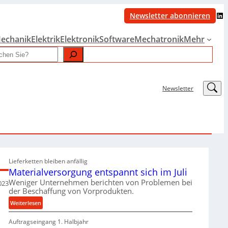
LinkedIn
Newsletter abonnieren
echanik
Elektrik
Elektronik
Software
Mechatronik
Mehr
LinkedIn
Newsletter
Lieferketten bleiben anfällig
Materialversorgung entspannt sich im Juli
Weniger Unternehmen berichten von Problemen bei
023
der Beschaffung von Vorprodukten.
:
Weiterlesen
M
Auftragseingang 1. Halbjahr
a