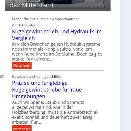
d
den Mittelstand
i
e
P
Mehr Effizienz durch elektromechanische
e
Antriebssysteme
r
Kugelgewindetrieb und Hydraulik im
f
Vergleich
o
In vielen Branchen gelten Hydrauliksysteme
r
noch immer als Nonplusultra, vor allem
m
wenn hohe Kräfte im Spiel sind. Doch es gibt
a
starke Konkurrenz…
d
n
:
Weiterlesen
c
K
e
st
Gewirbelt und nicht geschliffen
u
b
Präzise und langlebige
g
e
e
Kugelgewindetriebe für raue
i
l
Umgebungen
m
g
D
Auch wo Späne, Staub und Schmutz
e
allgegenwärtig sind, wie in der
r
w
Holzbearbeitung, muss die Antriebstechnik
ü
i
exakt, schnell und dauerhaft zuverlässig
c
n
arbeiten. Für…
k
d
:
Weiterlesen
p