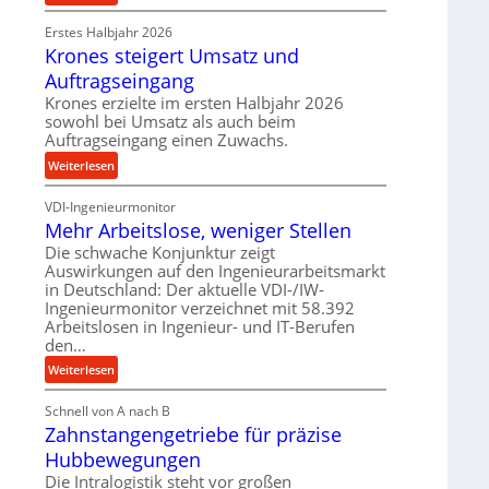
e
P
r
t
Erstes Halbjahr 2026
r
o
r
Krones steigert Umsatz und
ä
z
i
z
e
Auftragseingang
e
i
s
Krones erzielte im ersten Halbjahr 2026
b
s
s
sowohl bei Umsatz als auch beim
u
e
Auftragseingang einen Zuwachs.
n
u
:
Weiterlesen
d
n
K
H
d
VDI-Ingenieurmonitor
r
y
l
Mehr Arbeitslose, weniger Stellen
o
d
a
n
Die schwache Konjunktur zeigt
r
n
Auswirkungen auf den Ingenieurarbeitsmarkt
e
a
g
in Deutschland: Der aktuelle VDI-/IW-
s
u
l
Ingenieurmonitor verzeichnet mit 58.392
s
l
e
Arbeitslosen in Ingenieur- und IT-Berufen
t
i
den…
b
e
k
i
:
Weiterlesen
i
i
g
M
g
m
e
Schnell von A nach B
e
e
V
K
Zahnstangengetriebe für präzise
h
r
e
u
r
t
Hubbewegungen
r
g
A
U
Die Intralogistik steht vor großen
g
e