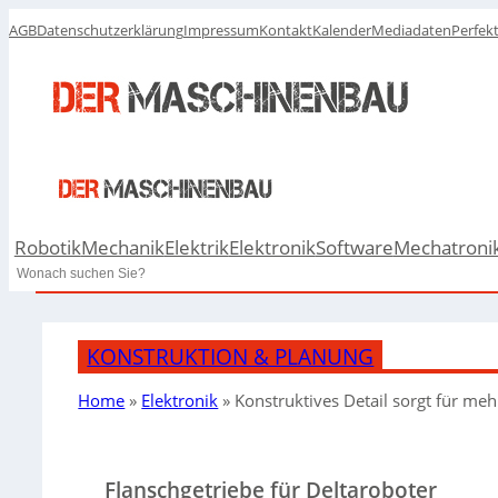
AGB
Datenschutzerklärung
Impressum
Kontakt
Kalender
Mediadaten
Perfek
Robotik
Mechanik
Elektrik
Elektronik
Software
Mechatroni
Search
KONSTRUKTION & PLANUNG
Home
»
Elektronik
»
Konstruktives Detail sorgt für me
Flanschgetriebe für Deltaroboter