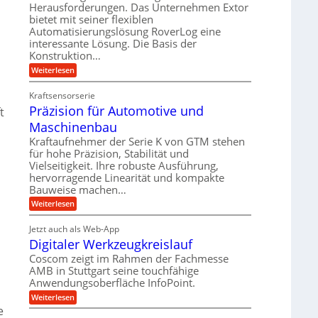
r
m
Herausforderungen. Das Unternehmen Extor
l
l
b
bietet mit seiner flexiblen
s
e
g
Automatisierungslösung RoverLog eine
e
a
i
e
interessante Lösung. Die Basis der
i
t
c
w
Konstruktion…
t
z
h
i
:
Weiterlesen
s
u
Z
n
l
n
a
d
Kraftsensorserie
o
h
d
Präzision für Automotive und
e
n
t
s
A
s
t
Maschinenbau
e
u
t
r
,
a
Kraftaufnehmer der Serie K von GTM stehen
f
i
n
w
für hohe Präzision, Stabilität und
t
g
e
Vielseitigkeit. Ihre robuste Ausführung,
e
r
e
b
hervorragende Linearität und kompakte
n
n
a
Bauweise machen…
e
g
i
g
e
f
:
Weiterlesen
g
s
t
P
ü
r
e
e
r
i
Jetzt auch als Web-App
r
r
ä
i
e
Digitaler Werkzeugkreislauf
r
z
S
n
b
i
a
Coscom zeigt im Rahmen der Fachmesse
e
t
g
s
f
AMB in Stuttgart seine touchfähige
u
i
e
a
ü
Anwendungsoberfläche InfoPoint.
o
e
l
r
n
n
:
U
Weiterlesen
p
l
g
f
D
r
e
m
ü
e
i
ä