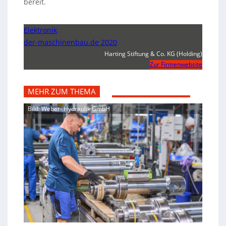
bereit.
Elektronik
der-maschinenbau.de 2020
Harting Stiftung & Co. KG (Holding)
Zur Firmenwebsite
MEHR ZUM THEMA
Bild: Weber- Hydraulik GmbH