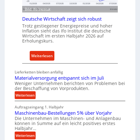
u
ü
s
Bild: Ifo Institut
r
t
n
Deutsche Wirtschaft zeigt sich robust
r
a
Trotz gestiegener Energiepreise und hoher
i
Inflation sieht das Ifo Institut die deutsche
c
e
Wirtschaft im ersten Halbjahr 2026 auf
h
Erholungskurs.
-
h
E
a
r
:
Weiterlesen
l
s
D
t
a
e
i
Lieferketten bleiben anfällig
t
u
g
Materialversorgung entspannt sich im Juli
z
t
Weniger Unternehmen berichten von Problemen bei
e
t
der Beschaffung von Vorprodukten.
s
W
e
c
:
Weiterlesen
e
i
M
h
r
Auftragseingang 1. Halbjahr
a
l
e
k
Maschinenbau-Bestellungen 5% über Vorjahr
t
e
W
z
Die Unternehmen im Maschinen- und Anlagenbau
e
n
i
können in Summe auf ein leicht positives erstes
e
r
e
r
Halbjahr…
u
i
i
t
:
Weiterlesen
g
a