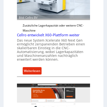
e
r
Ü
b
Bild: Cellro BV
e
Zusätzliche Lagerkapazität oder weitere CNC-
r
Maschine
l
Cellro entwickelt X60-Plattform weiter
a
Das neue System Xcelerate X60 Next Gen
s
ermöglicht zerspanenden Betrieben einen
t
skalierbaren Einstieg in die CNC-
Automatisierung, wobei Lagerkapazitäten
s
und Maschinenanzahlen nachträglich
c
erweitert werden können.
h
u
:
Weiterlesen
t
C
z
e
f
l
ü
l
r
r
i
o
n
e