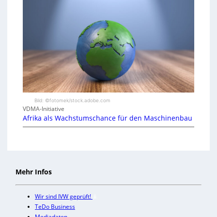
Bild: ©fotomek/stock.adobe.com
VDMA-Initiative
Afrika als Wachstumschance für den Maschinenbau
Mehr Infos
Wir sind IVW geprüft!
TeDo Business
Mediadaten