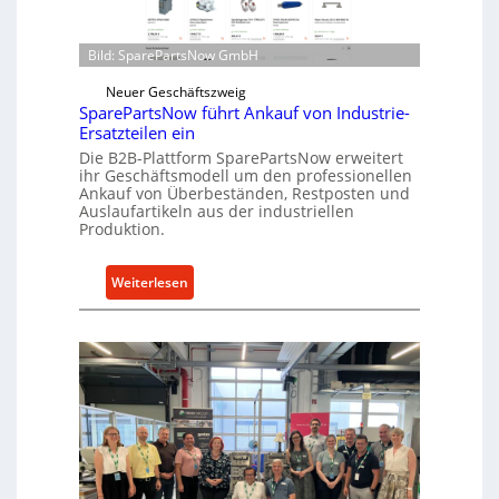
d
n
i
t
r
Bild: SparePartsNow GmbH
w
e
i
Neuer Geschäftszweig
k
c
SparePartsNow führt Ankauf von Industrie-
t
Ersatzteilen ein
k
e
Die B2B-Plattform SparePartsNow erweitert
e
A
ihr Geschäftsmodell um den professionellen
l
n
Ankauf von Überbeständen, Restposten und
t
Auslaufartikeln aus der industriellen
t
Produktion.
X
r
6
i
0
:
Weiterlesen
e
-
S
b
P
p
e
l
a
a
r
t
e
t
P
f
a
o
r
r
t