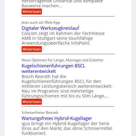
hervorragende Linearität und kompakte
e
t
r
e
Bauweise machen…
n
r
g
i
n
:
Weiterlesen
e
a
P
e
i
t
r
g
b
g
Jetzt auch als Web-App
r
ä
s
i
e
e
Digitaler Werkzeugkreislauf
z
e
e
i
Coscom zeigt im Rahmen der Fachmesse
f
r
b
s
i
AMB in Stuttgart seine touchfähige
ü
S
e
i
Anwendungsoberfläche InfoPoint.
n
f
r
t
o
ü
:
g
Weiterlesen
n
r
e
r
D
f
a
a
l
p
i
ü
Neue Optionen für Länge, Montage und Zubehör
n
r
g
u
l
r
ä
Kugelschienenführungen BSCL
i
g
A
e
e
z
t
weiterentwickelt
u
U
i
n
a
t
Bosch Rexroth hat die
s
l
m
o
Kugelschienenführungen BSCL für den
e
e
m
g
mittleren Leistungsbereich weiterentwickelt:
H
r
o
Neu im Programm sind mehrteilige
u
e
W
t
b
Führungsschienen mit bis zu 50m Länge,…
e
i
b
b
r
v
:
Weiterlesen
u
e
k
e
K
w
n
z
u
u
e
Schmierfreier Betrieb
e
n
g
g
g
u
d
Wartungsfreies Hybrid-Kugellager
e
e
u
g
M
l
Igus bringt ein Hybrid-Kugellager der Serie
n
k
n
a
s
Xiros auf den Markt, das ohne Schmiermittel
g
r
s
c
funktioniert.
e
e
c
h