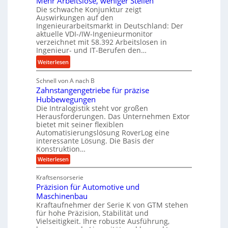
Mehr Arbeitslose, weniger Stellen
o
d
Die schwache Konjunktur zeigt
d
n
l
Auswirkungen auf den
H
e
a
Ingenieurarbeitsmarkt in Deutschland: Der
y
s
n
aktuelle VDI-/IW-Ingenieurmonitor
d
s
verzeichnet mit 58.392 Arbeitslosen in
g
r
t
Ingenieur- und IT-Berufen den…
l
a
e
e
:
Weiterlesen
u
i
b
M
l
g
i
Schnell von A nach B
e
i
e
Zahnstangengetriebe für präzise
g
h
k
r
Hubbewegungen
e
r
i
t
Die Intralogistik steht vor großen
K
A
m
Herausforderungen. Das Unternehmen Extor
U
u
r
bietet mit seiner flexiblen
V
m
g
b
Automatisierungslösung RoverLog eine
e
s
e
e
interessante Lösung. Die Basis der
r
a
l
Konstruktion…
i
g
t
g
t
:
Weiterlesen
l
z
Z
e
s
a
e
u
Kraftsensorserie
w
l
h
i
n
Präzision für Automotive und
i
o
n
c
d
s
Maschinenbau
n
s
t
h
A
Kraftaufnehmer der Serie K von GTM stehen
d
e
a
für hohe Präzision, Stabilität und
u
e
n
,
Vielseitigkeit. Ihre robuste Ausführung,
g
f
t
w