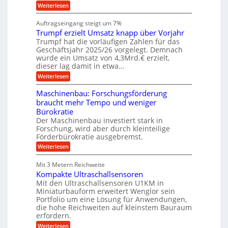
n
i
h
:
Weiterlesen
i
s
i
W
e
l
n
a
n
Auftragseingang steigt um 7%
a
e
r
e
u
Trumpf erzielt Umsatz knapp über Vorjahr
n
t
n
f
b
u
Trumpf hat die vorläufigen Zahlen für das
f
a
n
ü
Geschäftsjahr 2025/26 vorgelegt. Demnach
u
g
h
wurde ein Umsatz von 4,3Mrd.€ erzielt,
s
r
dieser lag damit in etwa…
f
u
:
r
Weiterlesen
n
T
e
g
r
i
e
Maschinenbau: Forschungsförderung
u
e
n
braucht mehr Tempo und weniger
m
s
B
Bürokratie
p
H
S
f
y
Der Maschinenbau investiert stark in
C
e
b
L
Forschung, wird aber durch kleinteilige
r
r
w
Förderbürokratie ausgebremst.
z
i
e
:
Weiterlesen
i
d
i
M
e
-
t
a
l
K
e
Mit 3 Metern Reichweite
s
t
u
r
Kompakte Ultraschallsensoren
c
U
g
e
h
Mit den Ultraschallsensoren U1KM in
m
e
n
i
s
l
Miniaturbauform erweitert Wenglor sein
t
n
a
l
Portfolio um eine Lösung für Anwendungen,
w
e
t
a
i
die hohe Reichweiten auf kleinstem Bauraum
n
z
g
c
erfordern.
b
k
e
k
a
:
n
r
Weiterlesen
e