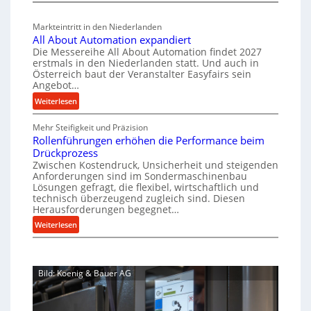
n
s
M
l
b
a
c
v
a
Markteintritt in den Niederlanden
s
h
e
u
All About Automation expandiert
c
a
r
p
Die Messereihe All About Automation findet 2027
h
s
f
erstmals in den Niederlanden statt. Und auch in
r
i
o
Österreich baut der Veranstalter Easyfairs sein
t
o
n
Angebot…
r
z
z
e
g
:
Weiterlesen
e
n
e
u
A
i
b
s
n
Mehr Steifigkeit und Präzision
l
g
a
g
s
Rollenführungen erhöhen die Performance beim
l
t
u
e
Drückprozess
e
A
-
s
Zwischen Kostendruck, Unsicherheit und steigenden
n
b
B
Anforderungen sind im Sondermaschinenbau
i
t
o
Lösungen gefragt, die flexibel, wirtschaftlich und
e
s
c
u
technisch überzeugend zugleich sind. Diesen
s
p
h
t
Herausforderungen begegnet…
t
a
A
r
:
Weiterlesen
e
n
u
o
R
l
n
t
b
o
l
t
o
u
l
u
s
m
Bild: Koenig & Bauer AG
l
s
n
i
a
e
g
t
c
t
n
e
h