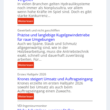
In vielen Branchen gelten Hydrauliksysteme
r
noch immer als Nonplusultra, vor allem
m
wenn hohe Kräfte im Spiel sind. Doch es gibt
a
starke Konkurrenz…
n
:
Weiterlesen
c
K
e
Gewirbelt und nicht geschliffen
u
b
Präzise und langlebige Kugelgewindetriebe
g
e
für raue Umgebungen
e
i
Auch wo Späne, Staub und Schmutz
l
m
allgegenwärtig sind, wie in der
g
D
Holzbearbeitung, muss die Antriebstechnik
e
exakt, schnell und dauerhaft zuverlässig
r
w
arbeiten. Für…
ü
i
c
:
Weiterlesen
n
k
P
d
p
Erstes Halbjahr 2026
r
e
Krones steigert Umsatz und Auftragseingang
r
ä
t
Krones erzielte im ersten Halbjahr 2026
o
z
r
sowohl bei Umsatz als auch beim
z
i
Auftragseingang einen Zuwachs.
i
e
s
e
:
Weiterlesen
s
e
b
K
s
u
u
VDI-Ingenieurmonitor
r
n
n