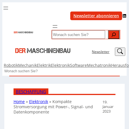
LinkedIn
Newsletter abonnieren
Search
LinkedIn
Newsletter
Robotik
Mechanik
Elektrik
Elektronik
Software
Mechatronik
Herausf
Search
BESCHAFFUNG
Home
»
Elektronik
»
Kompakte
19.
Januar
Stromversorgung mit Power-, Signal- und
2023
Datenkomponente