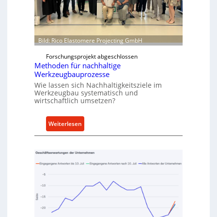
m
s
w
N
e
o
i
w
Bild: Rico Elastomere Projecting GmbH
t
f
e
Forschungsprojekt abgeschlossen
ü
r
Methoden für nachhaltige
h
Werkzeugbauprozesse
r
Wie lassen sich Nachhaltigkeitsziele im
t
Werkzeugbau systematisch und
A
wirtschaftlich umsetzen?
n
k
:
Weiterlesen
a
M
u
e
f
t
v
h
o
o
n
d
I
e
n
n
d
f