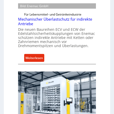
Bild: Enemac GmbH
Für Lebensmittel- und Getränkeindustrie
Mechanischer Überlastschutz für indirekte
Antriebe
Die neuen Baureihen ECV und ECW der
Edelstahlsicherheitskupplungen von Enemac
schützen indirekte Antriebe mit Ketten oder
Zahnriemen mechanisch vor
Drehmomentspitzen und Überlastungen.
:
Weiterlesen
M
e
c
h
a
n
i
s
c
h