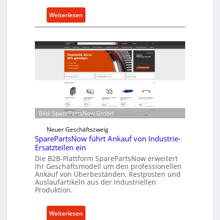
u
:
Weiterlesen
t
C
z
e
f
l
ü
l
r
r
i
o
n
e
d
n
i
t
r
Bild: SparePartsNow GmbH
w
e
i
Neuer Geschäftszweig
k
c
SparePartsNow führt Ankauf von Industrie-
t
Ersatzteilen ein
k
e
Die B2B-Plattform SparePartsNow erweitert
e
A
ihr Geschäftsmodell um den professionellen
l
n
Ankauf von Überbeständen, Restposten und
t
Auslaufartikeln aus der industriellen
t
Produktion.
X
r
6
i
0
:
Weiterlesen
e