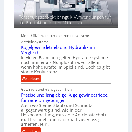
e
n
d
Forschungsprojekt bringt KI-Anwendungen für
i
die Produktion in den Mittelstand
e
P
Mehr Effizienz durch elektromechanische
e
r
Antriebssysteme
Kugelgewindetrieb und Hydraulik im
f
Vergleich
o
In vielen Branchen gelten Hydrauliksysteme
r
noch immer als Nonplusultra, vor allem
m
wenn hohe Kräfte im Spiel sind. Doch es gibt
a
starke Konkurrenz…
n
:
Weiterlesen
c
K
e
Gewirbelt und nicht geschliffen
u
b
Präzise und langlebige Kugelgewindetriebe
g
e
für raue Umgebungen
e
i
Auch wo Späne, Staub und Schmutz
l
m
allgegenwärtig sind, wie in der
g
D
Holzbearbeitung, muss die Antriebstechnik
e
exakt, schnell und dauerhaft zuverlässig
r
w
arbeiten. Für…
ü
i
:
c
Weiterlesen