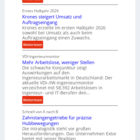
n
P
k
d
Erstes Halbjahr 2026
r
p
e
Krones steigert Umsatz und
ä
r
t
Auftragseingang
z
o
r
Krones erzielte im ersten Halbjahr 2026
i
z
i
sowohl bei Umsatz als auch beim
s
e
Auftragseingang einen Zuwachs.
e
e
s
b
:
Weiterlesen
u
s
u
K
n
n
VDI-Ingenieurmonitor
r
d
d
Mehr Arbeitslose, weniger Stellen
o
l
Die schwache Konjunktur zeigt
H
n
a
Auswirkungen auf den
y
e
n
Ingenieurarbeitsmarkt in Deutschland: Der
d
s
g
aktuelle VDI-/IW-Ingenieurmonitor
r
s
verzeichnet mit 58.392 Arbeitslosen in
l
a
t
Ingenieur- und IT-Berufen den…
e
u
e
:
b
Weiterlesen
l
i
M
i
i
g
Schnell von A nach B
e
g
k
e
Zahnstangengetriebe für präzise
h
e
i
r
Hubbewegungen
r
K
m
t
Die Intralogistik steht vor großen
A
u
Herausforderungen. Das Unternehmen Extor
V
U
r
g
bietet mit seiner flexiblen
e
m