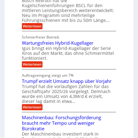
Bosch Rexroth hat die
s
l
o
g
Kugelschienenführungen BSCL für den
e
e
m
e
mittleren Leistungsbereich weiterentwickelt:
H
r
o
Neu im Programm sind mehrteilige
u
b
W
t
b
Führungsschienen mit bis zu 50m Länge,…
e
i
u
b
r
v
:
Weiterlesen
n
e
k
e
K
w
z
g
u
u
e
Schmierfreier Betrieb
e
n
e
g
g
u
d
Wartungsfreies Hybrid-Kugellager
e
n
u
g
M
l
Igus bringt ein Hybrid-Kugellager der Serie
n
k
a
s
Xiros auf den Markt, das ohne Schmiermittel
g
r
s
c
funktioniert.
e
e
c
h
n
i
h
:
Weiterlesen
i
s
i
W
e
l
n
a
n
Auftragseingang steigt um 7%
a
e
r
e
u
Trumpf erzielt Umsatz knapp über Vorjahr
n
t
n
f
b
u
Trumpf hat die vorläufigen Zahlen für das
f
a
n
ü
Geschäftsjahr 2025/26 vorgelegt. Demnach
u
g
h
wurde ein Umsatz von 4,3Mrd.€ erzielt,
s
r
dieser lag damit in etwa…
f
u
:
r
Weiterlesen
n
T
e
g
r
i
e
Maschinenbau: Forschungsförderung
u
e
n
braucht mehr Tempo und weniger
m
s
B
Bürokratie
p
H
S
f
y
Der Maschinenbau investiert stark in
C
e
b
L