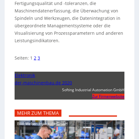
Fertigungsqualität und -toleranzen, die
Maschinendatenerfassung, die Überwachung von
Spindeln und Werkzeugen, die Datenintegration in
übergeordnete Managementsysteme oder die
Visualisierung von Prozessparametern und anderen
Leistungsindikatoren.
Seiten:
1
2
3
Elektronik
der-maschinenbau.de 2020
Softing Industrial Automation GmbH
Zur Firmenwebsite
MEHR ZUM THEMA
Bild: Weber- Hydraulik GmbH