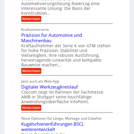
b
e
Automatisierungslösung RoverLog eine
r
s
e
l
interessante Lösung. Die Basis der
g
a
Konstruktion…
i
g
l
t
t
e
:
Weiterlesen
e
z
Z
s
w
a
i
u
Kraftsensorserie
l
i
h
c
n
Präzision für Automotive und
o
n
n
h
d
s
Maschinenbau
s
d
t
A
Kraftaufnehmer der Serie K von GTM stehen
e
e
a
für hohe Präzision, Stabilität und
u
n
,
t
Vielseitigkeit. Ihre robuste Ausführung,
g
f
w
r
hervorragende Linearität und kompakte
e
t
e
i
Bauweise machen…
n
r
g
n
e
:
Weiterlesen
e
a
P
i
b
t
r
g
g
e
Jetzt auch als Web-App
r
ä
s
i
e
f
Digitaler Werkzeugkreislauf
z
e
e
i
Coscom zeigt im Rahmen der Fachmesse
r
ü
b
s
i
AMB in Stuttgart seine touchfähige
S
r
e
i
Anwendungsoberfläche InfoPoint.
n
f
t
r
o
ü
:
g
Weiterlesen
n
e
a
r
D
f
a
l
u
p
i
ü
Neue Optionen für Länge, Montage und Zubehör
n
r
g
l
e
r
ä
Kugelschienenführungen BSCL
i
g
A
e
U
z
t
weiterentwickelt
u
i
n
m
a
t