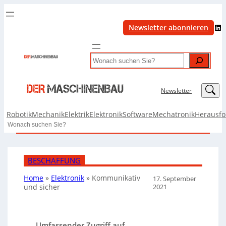
LinkedIn
Newsletter abonnieren
Search
LinkedIn
Newsletter
Robotik
Mechanik
Elektrik
Elektronik
Software
Mechatronik
Herausf
Search
BESCHAFFUNG
Home
»
Elektronik
»
Kommunikativ
17. September
2021
und sicher
Umfassender Zugriff auf