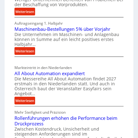
e
t
der Beschaffung von Vorprodukten.
s
W
e
c
:
Weiterlesen
e
i
M
h
r
Auftragseingang 1. Halbjahr
a
l
e
k
Maschinenbau-Bestellungen 5% über Vorjahr
t
e
W
z
Die Unternehmen im Maschinen- und Anlagenbau
e
n
i
können in Summe auf ein leicht positives erstes
e
r
e
r
Halbjahr…
u
i
i
t
:
Weiterlesen
g
a
n
s
M
l
b
a
c
v
a
Markteintritt in den Niederlanden
s
h
e
u
All About Automation expandiert
c
a
r
p
Die Messereihe All About Automation findet 2027
h
s
f
erstmals in den Niederlanden statt. Und auch in
r
i
o
Österreich baut der Veranstalter Easyfairs sein
t
o
n
Angebot…
r
z
z
e
g
:
Weiterlesen
e
n
e
u
A
i
b
s
n
Mehr Steifigkeit und Präzision
l
g
a
g
s
Rollenführungen erhöhen die Performance beim
l
t
u
e
Drückprozess
e
A
-
s
Zwischen Kostendruck, Unsicherheit und
n
b
B
steigenden Anforderungen sind im
i
t
o