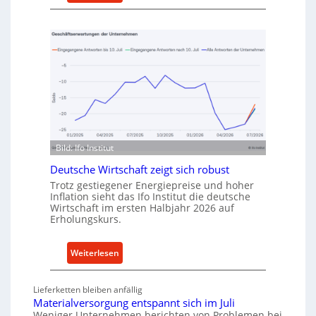
M
u
e
f
t
v
h
o
o
n
d
I
e
n
n
d
f
u
ü
s
Bild: Ifo Institut
r
t
n
Deutsche Wirtschaft zeigt sich robust
r
a
Trotz gestiegener Energiepreise und hoher
i
Inflation sieht das Ifo Institut die deutsche
c
e
Wirtschaft im ersten Halbjahr 2026 auf
h
Erholungskurs.
-
h
E
a
r
:
Weiterlesen
l
s
D
t
a
e
i
Lieferketten bleiben anfällig
t
u
g
Materialversorgung entspannt sich im Juli
z
t
Weniger Unternehmen berichten von Problemen bei