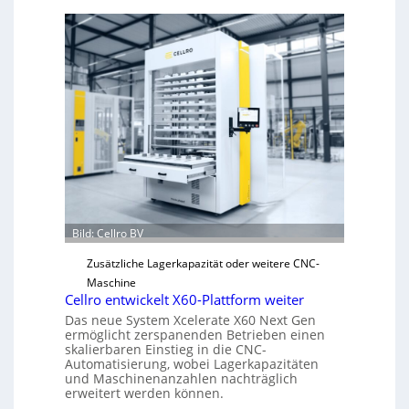
e
c
h
a
n
i
s
c
h
e
r
Ü
b
Bild: Cellro BV
e
Zusätzliche Lagerkapazität oder weitere CNC-
r
Maschine
l
Cellro entwickelt X60-Plattform weiter
a
Das neue System Xcelerate X60 Next Gen
s
ermöglicht zerspanenden Betrieben einen
t
skalierbaren Einstieg in die CNC-
Automatisierung, wobei Lagerkapazitäten
s
und Maschinenanzahlen nachträglich
c
erweitert werden können.
h