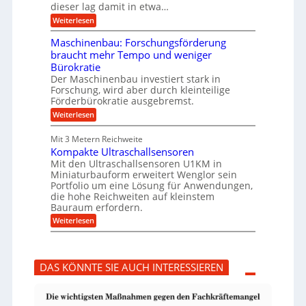
s
r
dieser lag damit in etwa…
f
u
:
r
Weiterlesen
n
T
e
g
r
i
e
Maschinenbau: Forschungsförderung
u
e
n
braucht mehr Tempo und weniger
m
s
B
Bürokratie
p
H
S
f
y
Der Maschinenbau investiert stark in
C
e
b
L
Forschung, wird aber durch kleinteilige
r
r
w
Förderbürokratie ausgebremst.
z
i
e
:
Weiterlesen
i
d
i
M
e
-
t
a
l
K
e
Mit 3 Metern Reichweite
s
t
u
r
Kompakte Ultraschallsensoren
c
U
g
e
h
Mit den Ultraschallsensoren U1KM in
m
e
n
i
s
l
Miniaturbauform erweitert Wenglor sein
t
n
a
l
Portfolio um eine Lösung für Anwendungen,
w
e
t
a
i
die hohe Reichweiten auf kleinstem
n
z
g
c
Bauraum erfordern.
b
k
e
k
a
:
n
r
Weiterlesen
e
u
K
a
l
:
o
p
t
F
m
p
o
p
ü
DAS KÖNNTE SIE AUCH INTERESSIEREN
r
a
b
s
k
e
c
t
r
h
e
V
u
U