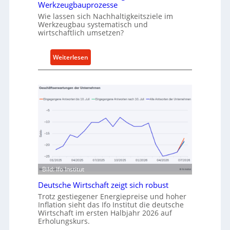
h
Werkzeugbauprozesse
r
Wie lassen sich Nachhaltigkeitsziele im
t
Werkzeugbau systematisch und
wirtschaftlich umsetzen?
A
n
k
:
Weiterlesen
a
M
u
e
f
t
v
h
o
o
n
d
I
e
n
n
d
f
u
ü
Bild: Ifo Institut
s
r
t
Deutsche Wirtschaft zeigt sich robust
n
r
Trotz gestiegener Energiepreise und hoher
a
Inflation sieht das Ifo Institut die deutsche
i
c
Wirtschaft im ersten Halbjahr 2026 auf
e
h
Erholungskurs.
-
h