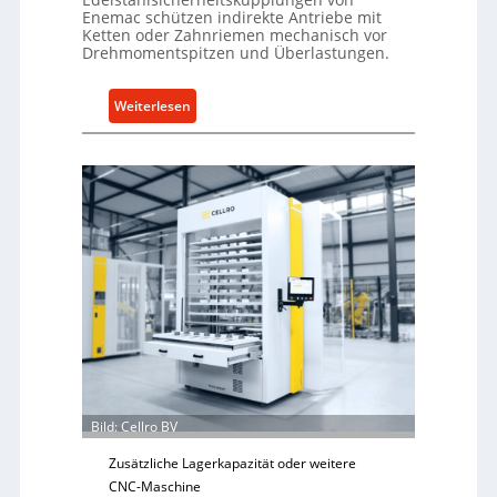
Enemac schützen indirekte Antriebe mit
Ketten oder Zahnriemen mechanisch vor
Drehmomentspitzen und Überlastungen.
:
Weiterlesen
M
e
c
h
a
n
i
s
c
h
e
r
Ü
Bild: Cellro BV
b
e
Zusätzliche Lagerkapazität oder weitere
r
CNC-Maschine