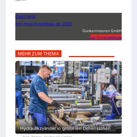
Elektronik
der-maschinenbau.de 2020
Dunkermotoren GmbH
Zur Firmenwebsite
MEHR ZUM THEMA
Hydraulikzylinder in größeren Dimensionen
Bild: Weber- Hydraulik GmbH