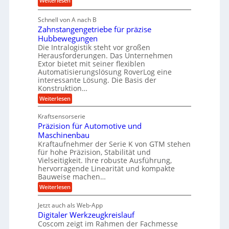
Weiterlesen
l
i
M
i
i
g
Schnell von A nach B
e
g
k
e
Zahnstangengetriebe für präzise
h
e
i
r
Hubbewegungen
r
K
m
t
Die Intralogistik steht vor großen
A
u
Herausforderungen. Das Unternehmen
V
U
r
g
Extor bietet mit seiner flexiblen
e
m
b
e
Automatisierungslösung RoverLog eine
r
s
e
l
interessante Lösung. Die Basis der
g
a
Konstruktion…
i
g
l
t
t
e
:
Weiterlesen
e
z
Z
s
w
a
i
u
Kraftsensorserie
l
i
h
c
n
Präzision für Automotive und
o
n
n
h
d
s
Maschinenbau
s
d
t
A
Kraftaufnehmer der Serie K von GTM stehen
e
e
a
für hohe Präzision, Stabilität und
u
n
,
t
Vielseitigkeit. Ihre robuste Ausführung,
g
f
w
r
hervorragende Linearität und kompakte
e
t
e
i
Bauweise machen…
n
r
g
n
e
:
Weiterlesen
e
a
P
i
b
t
r
g
g
e
Jetzt auch als Web-App
r
ä
s
i
e
f
Digitaler Werkzeugkreislauf
z
e
e
i
Coscom zeigt im Rahmen der Fachmesse
r
ü
b