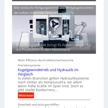
d
e
o
i
n
Bild: Institut für Fertigungstechnik und Werkzeugmaschinen
r
e
e
der Leibniz Universität Hannover
j
r
r
a
t
h
h
ö
r
h
e
n
d
Forschungsprojekt bringt KI-Anwendungen für
i
die Produktion in den Mittelstand
e
P
Mehr Effizienz durch elektromechanische
e
Antriebssysteme
r
Kugelgewindetrieb und Hydraulik im
f
Vergleich
o
In vielen Branchen gelten Hydrauliksysteme
r
noch immer als Nonplusultra, vor allem
m
wenn hohe Kräfte im Spiel sind. Doch es
a
gibt starke Konkurrenz…
n
:
Weiterlesen
c
K
e
Gewirbelt und nicht geschliffen
u
b