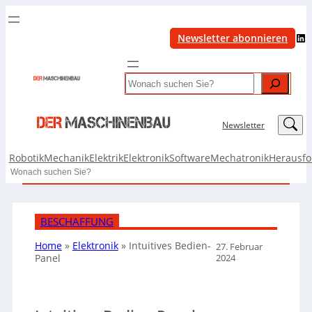
LinkedIn
Newsletter abonnieren
Search
LinkedIn
Newsletter
Robotik
Mechanik
Elektrik
Elektronik
Software
Mechatronik
Herausf
Search
BESCHAFFUNG
Home
»
Elektronik
»
Intuitives Bedien-
27. Februar
2024
Panel