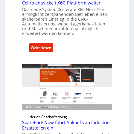
l
Cellro entwickelt X60-Plattform weiter
a
Das neue System Xcelerate X60 Next Gen
s
ermöglicht zerspanenden Betrieben einen
skalierbaren Einstieg in die CNC-
t
Automatisierung, wobei Lagerkapazitäten
s
und Maschinenanzahlen nachträglich
c
erweitert werden können.
h
u
:
Weiterlesen
t
C
z
e
f
l
ü
l
r
r
i
o
n
e
d
n
i
t
Bild: SparePartsNow GmbH
r
w
e
i
Neuer Geschäftszweig
k
SparePartsNow führt Ankauf von Industrie-
c
t
Ersatzteilen ein
k
e