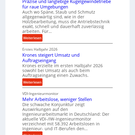
Präzise und langlebige Kugelgewindetriebe
g
e
für raue Umgebungen
e
i
Auch wo Späne, Staub und Schmutz
l
allgegenwärtig sind, wie in der
m
g
Holzbearbeitung, muss die Antriebstechnik
D
e
exakt, schnell und dauerhaft zuverlässig
r
w
arbeiten. Für…
ü
i
:
Weiterlesen
c
n
P
k
d
Erstes Halbjahr 2026
r
p
e
Krones steigert Umsatz und
ä
r
t
Auftragseingang
z
o
r
Krones erzielte im ersten Halbjahr 2026
i
z
i
sowohl bei Umsatz als auch beim
s
e
Auftragseingang einen Zuwachs.
e
e
s
b
:
Weiterlesen
u
s
u
K
n
n
VDI-Ingenieurmonitor
r
d
d
Mehr Arbeitslose, weniger Stellen
o
l
Die schwache Konjunktur zeigt
H
n
a
Auswirkungen auf den
y
e
n
Ingenieurarbeitsmarkt in Deutschland: Der
d
s
g
aktuelle VDI-/IW-Ingenieurmonitor
r
s
verzeichnet mit 58.392 Arbeitslosen in
l
a
t
Ingenieur- und IT-Berufen den…
e
u
e
:
b