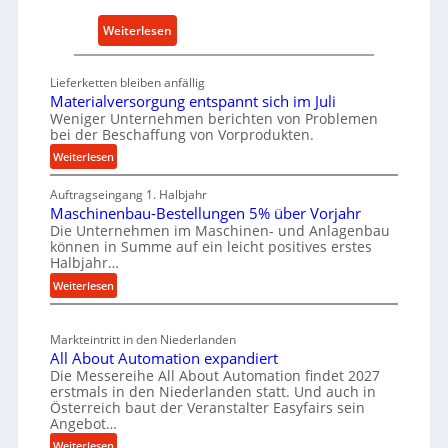
E
a
:
Weiterlesen
r
l
D
s
t
e
a
Lieferketten bleiben anfällig
i
u
t
Materialversorgung entspannt sich im Juli
g
t
Weniger Unternehmen berichten von Problemen
z
e
bei der Beschaffung von Vorprodukten.
s
t
W
c
:
Weiterlesen
e
e
M
h
i
r
Auftragseingang 1. Halbjahr
a
e
l
k
Maschinenbau-Bestellungen 5% über Vorjahr
t
W
e
z
Die Unternehmen im Maschinen- und Anlagenbau
e
i
n
können in Summe auf ein leicht positives erstes
e
r
r
Halbjahr…
e
i
u
t
:
Weiterlesen
i
a
g
s
M
n
l
b
a
c
v
a
Markteintritt in den Niederlanden
s
h
e
u
All About Automation expandiert
c
a
r
Die Messereihe All About Automation findet 2027
p
h
s
f
erstmals in den Niederlanden statt. Und auch in
r
i
o
Österreich baut der Veranstalter Easyfairs sein
t
n
o
Angebot…
r
z
e
z
g
:
Weiterlesen