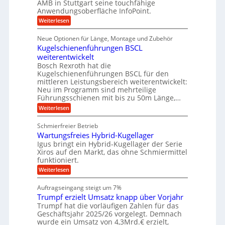
s
i
AMB in Stuttgart seine touchfähige
S
r
e
i
Anwendungsoberfläche InfoPoint.
n
f
t
r
o
ü
:
g
Weiterlesen
n
e
a
r
D
f
a
l
u
p
i
ü
Neue Optionen für Länge, Montage und Zubehör
n
r
g
l
e
r
ä
Kugelschienenführungen BSCL
i
g
A
e
U
z
t
weiterentwickelt
u
i
n
m
a
t
Bosch Rexroth hat die
s
l
o
g
Kugelschienenführungen BSCL für den
e
e
m
e
mittleren Leistungsbereich weiterentwickelt:
H
r
o
Neu im Programm sind mehrteilige
u
b
W
t
b
Führungsschienen mit bis zu 50m Länge,…
e
i
u
b
r
v
:
Weiterlesen
n
e
k
e
K
w
z
g
u
u
e
Schmierfreier Betrieb
e
n
e
g
g
u
d
Wartungsfreies Hybrid-Kugellager
e
n
u
g
M
l
Igus bringt ein Hybrid-Kugellager der Serie
n
k
a
s
Xiros auf den Markt, das ohne Schmiermittel
g
r
s
c
funktioniert.
e
e
c
h
n
i
h
:
Weiterlesen
i
s
i
W
e
l
n
a
n
Auftragseingang steigt um 7%
a
e
r
e
u
Trumpf erzielt Umsatz knapp über Vorjahr
n
t
n
f
b
u
Trumpf hat die vorläufigen Zahlen für das
f
a
n
ü
Geschäftsjahr 2025/26 vorgelegt. Demnach
u
g
h
wurde ein Umsatz von 4,3Mrd.€ erzielt,