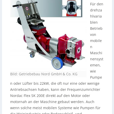
Für den
drehza
hlvaria
blen
Betrieb
von
mobile
n
Maschi
nensyst
emen,
wie
Bild: Getriebebau Nord GmbH & Co. KG
Pumpe
n oder Lüfter bis 22kW, die oft nur eine oder wenige
Antriebsachsen haben, kann der Frequenzumrichter
Nordac Flex SK 200E direkt auf den Motor oder
motornah an der Maschine gebaut werden. Auch
wenn solche meist mobilen Systeme wie Pumpen für
die Weinindustrie oder Bodenschleif- und