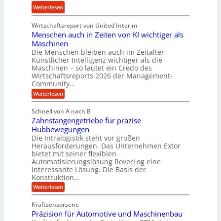
e
:
Weiterlesen
r
e
b
K
e
u
u
Wirtschaftsreport von United Interim
r
n
n
n
Menschen auch in Zeiten von KI wichtiger als
o
d
d
Maschinen
n
l
Die Menschen bleiben auch im Zeitalter
H
e
a
Künstlicher Intelligenz wichtiger als die
y
s
n
Maschinen – so lautet ein Credo des
d
s
g
Wirtschaftsreports 2026 der Management-
r
t
Community…
l
a
e
:
e
Weiterlesen
u
M
i
b
e
l
g
Schnell von A nach B
i
n
i
e
Zahnstangengetriebe für präzise
s
g
k
c
r
Hubbewegungen
e
h
i
Die Intralogistik steht vor großen
t
K
e
Herausforderungen. Das Unternehmen Extor
m
U
n
u
bietet mit seiner flexiblen
V
a
m
g
Automatisierungslösung RoverLog eine
u
e
s
e
interessante Lösung. Die Basis der
c
r
a
h
Konstruktion…
l
i
g
t
:
g
Weiterlesen
n
l
Z
z
e
Z
a
e
u
e
Kraftsensorserie
w
h
i
i
n
Präzision für Automotive und Maschinenbau
n
i
t
c
s