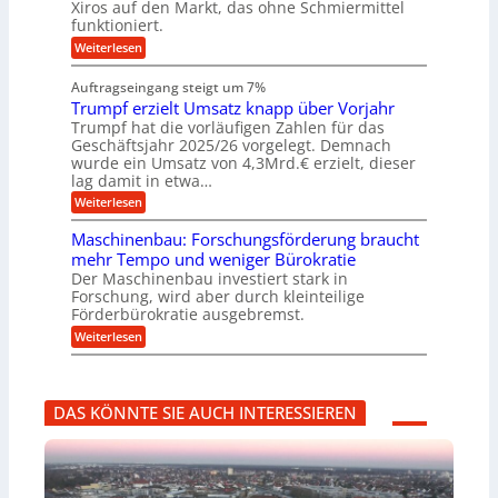
s
Xiros auf den Markt, das ohne Schmiermittel
r
s
u
e
c
funktioniert.
e
c
n
h
n
i
h
:
g
Weiterlesen
i
s
i
W
e
e
l
n
a
n
n
Auftragseingang steigt um 7%
a
e
r
e
u
Trumpf erzielt Umsatz knapp über Vorjahr
n
t
n
f
b
u
Trumpf hat die vorläufigen Zahlen für das
f
a
n
ü
Geschäftsjahr 2025/26 vorgelegt. Demnach
u
g
h
wurde ein Umsatz von 4,3Mrd.€ erzielt, dieser
s
r
lag damit in etwa…
f
u
:
r
Weiterlesen
n
T
e
g
r
i
e
Maschinenbau: Forschungsförderung braucht
u
e
n
mehr Tempo und weniger Bürokratie
m
s
B
Der Maschinenbau investiert stark in
p
H
S
Forschung, wird aber durch kleinteilige
f
y
C
e
b
Förderbürokratie ausgebremst.
L
r
r
w
:
Weiterlesen
z
i
e
M
i
d
i
a
e
-
t
s
l
K
e
c
t
u
r
DAS KÖNNTE SIE AUCH INTERESSIEREN
h
U
g
e
i
m
e
n
n
s
l
t
e
a
l
w
n
t
a
i
b
z
g