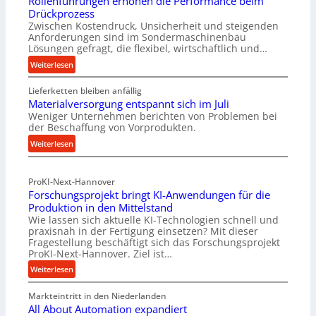
Rollenführungen erhöhen die Performance beim
Drückprozess
Zwischen Kostendruck, Unsicherheit und steigenden
Anforderungen sind im Sondermaschinenbau
Lösungen gefragt, die flexibel, wirtschaftlich und…
:
Weiterlesen
R
Lieferketten bleiben anfällig
o
Materialversorgung entspannt sich im Juli
l
Weniger Unternehmen berichten von Problemen bei
l
der Beschaffung von Vorprodukten.
e
:
Weiterlesen
n
M
f
a
ü
ProKI-Next-Hannover
t
h
Forschungsprojekt bringt KI-Anwendungen für die
e
r
Produktion in den Mittelstand
r
u
Wie lassen sich aktuelle KI-Technologien schnell und
i
n
praxisnah in der Fertigung einsetzen? Mit dieser
a
g
Fragestellung beschäftigt sich das Forschungsprojekt
l
e
ProKI-Next-Hannover. Ziel ist…
v
n
:
Weiterlesen
e
e
F
r
r
Markteintritt in den Niederlanden
o
s
h
All About Automation expandiert
r