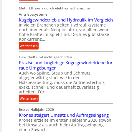
i
K
o
Mehr Effizienz durch elektromechanische
o
n
m
Antriebssysteme
i
p
Kugelgewindetrieb und Hydraulik im Vergleich
n
In vielen Branchen gelten Hydrauliksysteme
a
noch immer als Nonplusultra, vor allem wenn
d
k
hohe Kräfte im Spiel sind. Doch es gibt starke
e
t
Konkurrenz…
n
e
:
Weiterlesen
M
U
K
i
l
Gewirbelt und nicht geschliffen
u
t
t
Präzise und langlebige Kugelgewindetriebe für
g
t
r
raue Umgebungen
e
e
a
Auch wo Späne, Staub und Schmutz
l
l
s
allgegenwärtig sind, wie in der
g
s
c
Holzbearbeitung, muss die Antriebstechnik
e
t
h
exakt, schnell und dauerhaft zuverlässig
w
arbeiten. Für…
a
a
i
n
l
:
Weiterlesen
n
d
l
P
d
s
Erstes Halbjahr 2026
r
e
e
Krones steigert Umsatz und Auftragseingang
ä
t
Krones erzielte im ersten Halbjahr 2026 sowohl
n
z
r
bei Umsatz als auch beim Auftragseingang
s
i
einen Zuwachs.
i
o
s