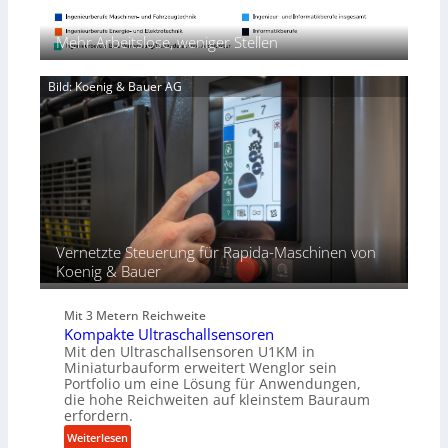
x
i
ü
n
p
c
w
Mehr Arbeitslose, weniger Stellen
a
k
e
n
p
n
d
Bild: Koenig & Bauer AG
r
d
i
o
u
e
z
n
r
e
g
t
s
e
s
n
f
ü
r
Vernetzte Steuerung für Rapida-Maschinen von
d
Koenig & Bauer
i
e
Mit 3 Metern Reichweite
P
Kompakte Ultraschallsensoren
r
Mit den Ultraschallsensoren U1KM in
o
Miniaturbauform erweitert Wenglor sein
d
Portfolio um eine Lösung für Anwendungen,
u
die hohe Reichweiten auf kleinstem Bauraum
erfordern.
k
t
:
Weiterlesen