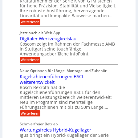
Kraftaufnehmer der Serie K von GTM stehen
d
e
n
t
für hohe Präzision, Stabilität und Vielseitigkeit.
h
n
A
d
a
Ihre robuste Ausführung, hervorragende
v
u
n
e
o
Linearität und kompakte Bauweise machen…
g
f
n
t
:
e
Weiterlesen
K
t
r
P
n
I
r
r
g
i
w
Jetzt auch als Web-App
ä
e
a
i
e
Digitaler Werkzeugkreislauf
z
t
c
g
i
b
r
Coscom zeigt im Rahmen der Fachmesse AMB
h
s
i
s
in Stuttgart seine touchfähige
e
t
i
e
Anwendungsoberfläche InfoPoint.
e
i
f
o
b
g
i
:
Weiterlesen
n
e
ü
e
D
f
f
n
r
r
i
ü
ü
Neue Optionen für Länge, Montage und Zubehör
g
a
g
r
r
r
l
Kugelschienenführungen BSCL
i
a
A
p
a
s
t
weiterentwickelt
u
r
n
M
u
a
t
ä
Bosch Rexroth hat die
a
g
l
e
o
z
Kugelschienenführungen BSCL für den
s
e
m
i
U
mittleren Leistungsbereich weiterentwickelt:
c
r
o
s
h
Neu im Programm sind mehrteilige
m
W
t
e
i
Führungsschienen mit bis zu 50m Länge,…
e
g
i
H
n
r
v
u
:
Weiterlesen
e
e
k
e
b
K
n
b
z
u
b
u
Schmierfreier Betrieb
e
n
u
e
g
u
d
Wartungsfreies Hybrid-Kugellager
w
e
n
g
M
e
l
Igus bringt ein Hybrid-Kugellager der Serie
g
k
a
g