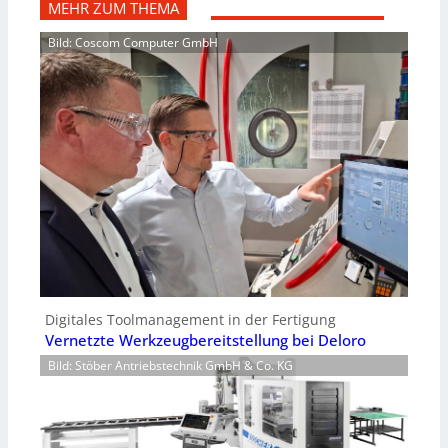
MEHR ZUM THEMA
Bild: Coscom Computer GmbH
Digitales Toolmanagement in der Fertigung
Vernetzte Werkzeugbereitstellung bei Deloro
Bild: Stöber Antriebstechnik GmbH & Co. KG