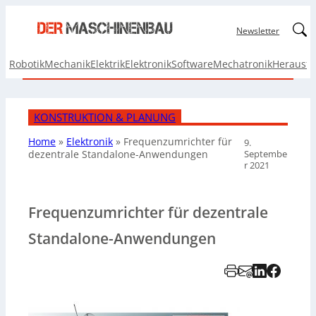
Linked
Newsletter
Robotik
Mechanik
Elektrik
Elektronik
Software
Mechatronik
Herausf
KONSTRUKTION & PLANUNG
Home
»
Elektronik
»
Frequenzumrichter für
9.
Septembe
dezentrale Standalone-Anwendungen
r 2021
Frequenzumrichter für dezentrale
Standalone-Anwendungen