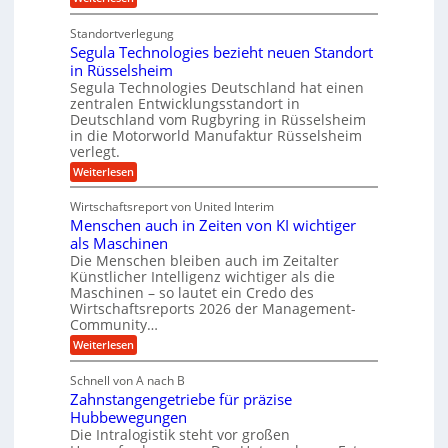
r
a
K
ü
m
u
r
t
Standortverlegung
n
d
r
Segula Technologies bezieht neuen Standort
s
e
i
t
in Rüsselsheim
n
t
s
M
Segula Technologies Deutschland hat einen
t
t
a
I
zentralen Entwicklungsstandort in
o
s
n
Deutschland vom Rugbyring in Rüsselsheim
f
c
d
in die Motorworld Manufaktur Rüsselsheim
f
h
u
verlegt.
-
i
s
W
n
:
Weiterlesen
t
e
e
S
r
l
n
e
i
Wirtschaftsreport von United Interim
l
b
g
a
s
Menschen auch in Zeiten von KI wichtiger
a
u
l
c
u
l
B
als Maschinen
h
a
u
Die Menschen bleiben auch im Zeitalter
u
T
s
Künstlicher Intelligenz wichtiger als die
t
e
i
z
Maschinen – so lautet ein Credo des
c
n
s
Wirtschaftsreports 2026 der Management-
h
e
c
Community…
n
s
h
o
s
:
Weiterlesen
l
l
E
M
ä
o
c
e
u
Schnell von A nach B
g
o
n
c
i
s
Zahnstangengetriebe für präzise
s
h
e
y
c
Hubbewegungen
e
s
s
h
i
Die Intralogistik steht vor großen
b
t
e
n