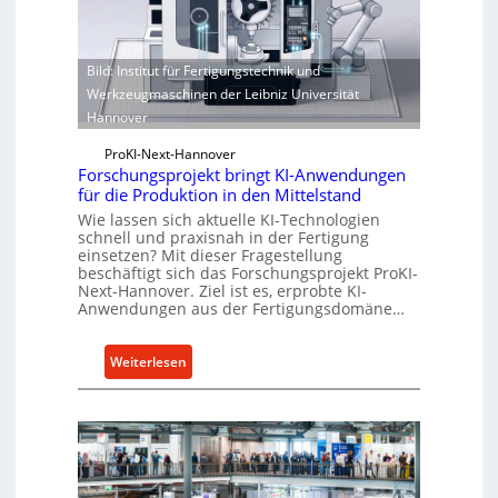
t
z
t
Bild: Institut für Fertigungstechnik und
e
Werkzeugmaschinen der Leibniz Universität
S
Hannover
t
e
ProKI-Next-Hannover
u
Forschungsprojekt bringt KI-Anwendungen
für die Produktion in den Mittelstand
e
Wie lassen sich aktuelle KI-Technologien
r
schnell und praxisnah in der Fertigung
u
einsetzen? Mit dieser Fragestellung
n
beschäftigt sich das Forschungsprojekt ProKI-
g
Next-Hannover. Ziel ist es, erprobte KI-
Anwendungen aus der Fertigungsdomäne…
f
ü
r
:
Weiterlesen
R
F
a
o
p
r
i
s
d
c