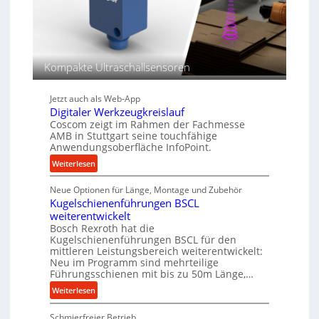
e
e
l
r
g
g
e
l
w
e
Kompakte Ultraschallsensoren
i
i
n
c
Jetzt auch als Web-App
d
h
Digitaler Werkzeugkreislauf
e
Coscom zeigt im Rahmen der Fachmesse
t
AMB in Stuttgart seine touchfähige
r
Anwendungsoberfläche InfoPoint.
i
:
Weiterlesen
e
D
b
Neue Optionen für Länge, Montage und Zubehör
i
e
Kugelschienenführungen BSCL
g
f
weiterentwickelt
i
ü
Bosch Rexroth hat die
t
r
Kugelschienenführungen BSCL für den
a
r
mittleren Leistungsbereich weiterentwickelt:
l
a
Neu im Programm sind mehrteilige
e
Führungsschienen mit bis zu 50m Länge,…
u
r
e
:
Weiterlesen
W
U
K
e
m
Schmierfreier Betrieb
u