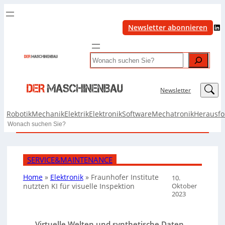
LinkedIn
Newsletter abonnieren
Search
LinkedIn
Newsletter
Robotik
Mechanik
Elektrik
Elektronik
Software
Mechatronik
Herausf
Search
SERVICE&MAINTENANCE
Home
»
Elektronik
»
Fraunhofer Institute
10.
Oktober
nutzten KI für visuelle Inspektion
2023
Virtuelle Welten und synthetische Daten