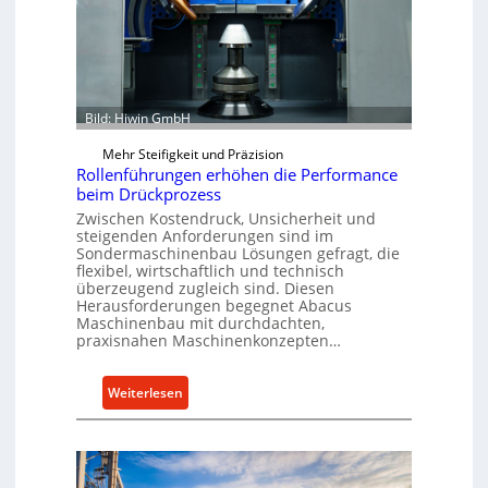
u
a
n
t
u
w
A
e
e
u
r
n
t
d
o
Bild: Hiwin GmbH
u
m
Mehr Steifigkeit und Präzision
n
a
Rollenführungen erhöhen die Performance
g
t
beim Drückprozess
e
i
Zwischen Kostendruck, Unsicherheit und
n
o
steigenden Anforderungen sind im
f
n
Sondermaschinenbau Lösungen gefragt, die
ü
flexibel, wirtschaftlich und technisch
e
überzeugend zugleich sind. Diesen
r
x
Herausforderungen begegnet Abacus
d
p
Maschinenbau mit durchdachten,
i
praxisnahen Maschinenkonzepten…
a
e
n
P
d
:
Weiterlesen
r
i
R
o
e
o
d
r
l
u
t
l