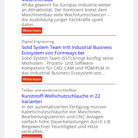
L
e
l
Afrika gewinnt für Europas Industrie weiter
d
h
w
an Attraktivität. Der Kontinent bietet dem
t
t
-
e
Maschinenbau viele Wachstumschancen –
U
E
K
die Ausbildung junger Fachkräfte spielt
i
r
m
u
dabei…
h
t
s
o
g
:
Weiterlesen
e
a
l
A
e
r
u
t
f
l
Digital Engineering
n
e
r
z
g
Solid System Team tritt Industrial Business
l
i
n
a
k
k
Ecosystem von Formways bei
a
t
m
a
n
Solid System Team (SST) bringt künftig seine
g
A
w
a
a
Methoden-, Prozess- und Software-
r
e
l
i
b
Kompetenz für CAD, CAM und PDM/PLM in
p
s
r
c
e
das Industrial Business Ecosystem von…
W
p
i
k
a
:
Weiterlesen
ü
t
c
S
e
s
b
h
o
m
l
Teilbar und wiederverschließbar
s
e
l
a
t
t
Kunststoff-Wellschutzschläuche in 22
i
r
r
u
d
Varianten
k
V
m
S
In der automatisierten Fertigung müssen
t
s
o
y
Kabelschutzschläuche von Maschinen,
c
s
r
Bearbeitungszentren und CNC-Anlagen
h
t
j
a
vielfach hohe Dauerbelastungen durch z.B.
e
n
Biegewechsel, Feuchtigkeit und Hitze
m
a
c
T
verkraften.
h
e
e
:
Weiterlesen
f