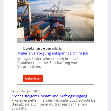
k
e
t
n
i
f
o
ü
n
h
i
r
n
u
d
Bild: ©donvictori0/stock.adobe.com
n
e
g
Lieferketten bleiben anfällig
n
e
Materialversorgung entspannt sich im Juli
M
n
Weniger Unternehmen berichten von
i
e
Problemen bei der Beschaffung von
t
Vorprodukten.
r
t
h
e
ö
:
Weiterlesen
l
h
M
s
e
a
t
Erstes Halbjahr 2026
n
t
Krones steigert Umsatz und Auftragseingang
a
d
e
Krones erzielte im ersten Halbjahr 2026 sowohl bei
n
i
Umsatz als auch beim Auftragseingang einen
r
d
Zuwachs.
e
i