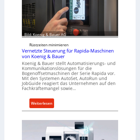
Bild: Koenig & Bauer AG
Rüstzeiten minimieren
Vernetzte Steuerung für Rapida-Maschinen
von Koenig & Bauer
Koenig & Bauer stellt Automatisierungs- und
Kommunikationslösungen für die
Bogenoffsetmaschinen der Serie Rapida vor.
Mit den Systemen AutoSet, AutoRun und
JobGuide reagiert das Unternehmen auf den
Fachkräftemangel sowie…
:
Weiterlesen
V
e
r
n
e