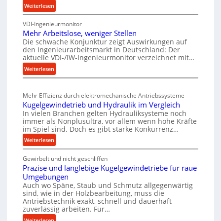
P
:
Weiterlesen
a
K
e
l
VDI-Ingenieurmonitor
r
r
v
Mehr Arbeitslose, weniger Stellen
o
f
e
Die schwache Konjunktur zeigt Auswirkungen auf
n
o
r
den Ingenieurarbeitsmarkt in Deutschland: Der
e
r
aktuelle VDI-/IW-Ingenieurmonitor verzeichnet mit…
s
s
m
:
Weiterlesen
o
s
a
M
r
t
e
n
e
g
Mehr Effizienz durch elektromechanische Antriebssysteme
h
c
i
u
Kugelgewindetrieb und Hydraulik im Vergleich
r
e
g
n
In vielen Branchen gelten Hydrauliksysteme noch
A
e
b
immer als Nonplusultra, vor allem wenn hohe Kräfte
g
r
r
im Spiel sind. Doch es gibt starke Konkurrenz…
e
e
b
t
i
:
Weiterlesen
n
e
U
K
m
t
i
m
Gewirbelt und nicht geschliffen
u
D
t
s
s
Präzise und langlebige Kugelgewindetriebe für raue
g
r
s
p
a
Umgebungen
e
ü
l
a
t
Auch wo Späne, Staub und Schmutz allgegenwärtig
l
o
c
sind, wie in der Holzbearbeitung, muss die
z
n
g
s
Antriebstechnik exakt, schnell und dauerhaft
k
u
n
e
zuverlässig arbeiten. Für…
e
n
p
t
w
,
:
Weiterlesen
d