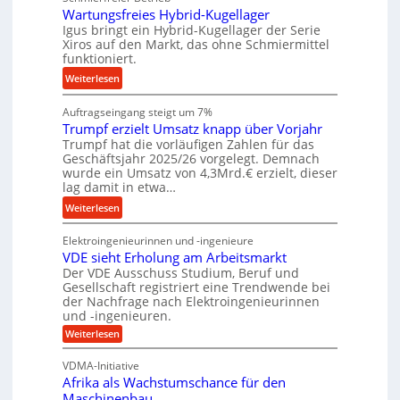
r
g
Wartungsfreies Hybrid-Kugellager
g
k
Igus bringt ein Hybrid-Kugellager der Serie
e
e
z
Xiros auf den Markt, das ohne Schmiermittel
b
l
funktioniert.
e
u
s
u
:
Weiterlesen
n
c
g
W
g
h
k
Auftragseingang steigt um 7%
a
e
i
r
Trumpf erzielt Umsatz knapp über Vorjahr
r
n
e
Trumpf hat die vorläufigen Zahlen für das
e
t
n
Geschäftsjahr 2025/26 vorgelegt. Demnach
i
u
e
wurde ein Umsatz von 4,3Mrd.€ erzielt, dieser
s
n
n
lag damit in etwa…
l
g
f
:
Weiterlesen
a
s
ü
T
u
f
h
Elektroingenieurinnen und -ingenieure
r
f
r
r
VDE sieht Erholung am Arbeitsmarkt
u
e
u
Der VDE Ausschuss Studium, Beruf und
m
i
n
Gesellschaft registriert eine Trendwende bei
p
e
der Nachfrage nach Elektroingenieurinnen
g
f
und -ingenieuren.
s
e
e
H
:
Weiterlesen
n
r
V
y
B
D
z
VDMA-Initiative
b
S
E
i
Afrika als Wachstumschance für den
s
r
C
e
i
Maschinenbau
i