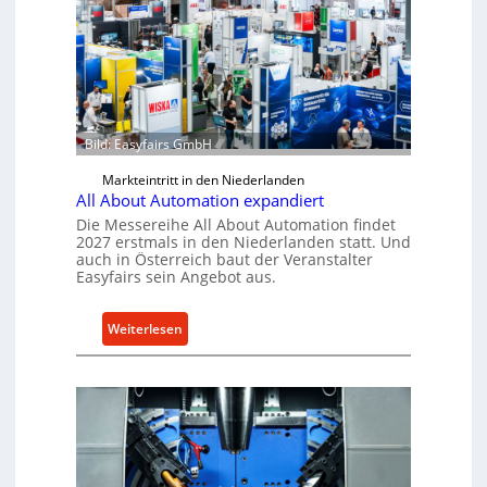
a
h
-
u
M
n
a
g
s
s
c
p
h
r
Bild: Easyfairs GmbH
i
o
Markteintritt in den Niederlanden
n
j
All About Automation expandiert
e
e
Die Messereihe All About Automation findet
n
k
2027 erstmals in den Niederlanden statt. Und
v
t
auch in Österreich baut der Veranstalter
o
Easyfairs sein Angebot aus.
b
n
r
K
i
:
Weiterlesen
o
n
A
e
g
l
n
t
l
i
K
A
g
I
b
&
-
o
B
A