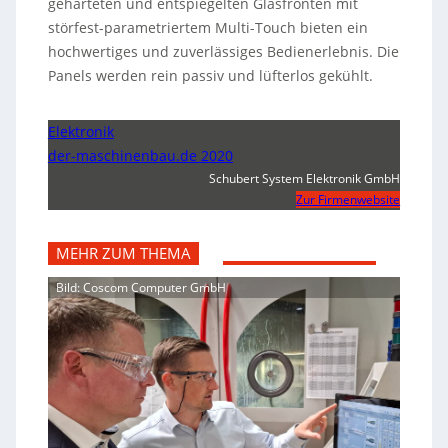
gehärteten und entspiegelten Glasfronten mit
störfest-parametriertem Multi-Touch bieten ein
hochwertiges und zuverlässiges Bedienerlebnis. Die
Panels werden rein passiv und lüfterlos gekühlt.
Elektronik
der-maschinenbau.de 2020
Schubert System Elektronik GmbH
Zur Firmenwebsite
MEHR ZUM THEMA
Bild: Coscom Computer GmbH