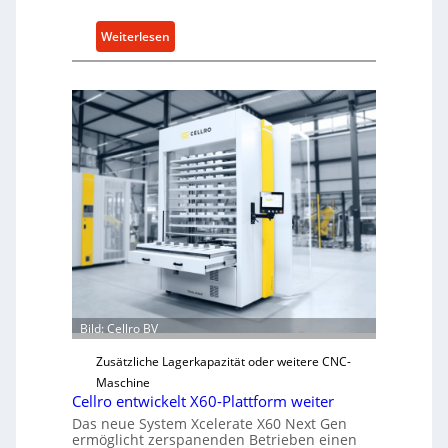
e
n
:
Weiterlesen
5
M
%
e
ü
c
b
h
e
a
r
n
V
i
o
s
r
c
j
h
a
e
h
r
r
Ü
Bild: Cellro BV
b
e
Zusätzliche Lagerkapazität oder weitere CNC-
r
Maschine
l
Cellro entwickelt X60-Plattform weiter
a
Das neue System Xcelerate X60 Next Gen
s
ermöglicht zerspanenden Betrieben einen