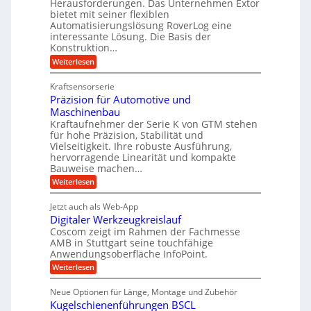
Herausforderungen. Das Unternehmen Extor
V
U
n
g
bietet mit seiner flexiblen
a
e
m
e
Automatisierungslösung RoverLog eine
u
r
s
interessante Lösung. Die Basis der
l
c
g
a
h
Konstruktion…
g
i
l
t
:
Weiterlesen
e
n
e
Z
z
Z
w
a
i
u
e
Kraftsensorserie
i
h
i
c
n
Präzision für Automotive und
n
n
t
s
h
Maschinenbau
d
e
d
t
Kraftaufnehmer der Serie K von GTM stehen
n
A
e
a
v
für hohe Präzision, Stabilität und
u
n
t
o
Vielseitigkeit. Ihre robuste Ausführung,
g
f
n
r
hervorragende Linearität und kompakte
e
K
t
Bauweise machen…
i
n
I
r
g
e
:
Weiterlesen
w
e
a
P
i
b
t
r
c
g
Jetzt auch als Web-App
r
e
ä
h
i
s
Digitaler Werkzeugkreislauf
z
f
t
e
e
i
Coscom zeigt im Rahmen der Fachmesse
i
ü
b
s
g
AMB in Stuttgart seine touchfähige
i
e
r
i
e
Anwendungsoberfläche InfoPoint.
f
n
o
r
r
ü
:
Weiterlesen
n
g
a
a
r
D
f
l
a
p
i
u
ü
s
Neue Optionen für Länge, Montage und Zubehör
r
n
g
r
M
e
ä
Kugelschienenführungen BSCL
i
A
a
g