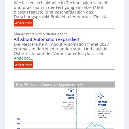
s
Wie lassen sich aktuelle KI-Technologien schnell
t
i
n
a
und praxisnah in der Fertigung einsetzen? Mit
i
a
g
dieser Fragestellung beschäftigt sich das
t
g
l
e
Forschungsprojekt ProKI-Next-Hannover. Ziel ist…
z
v
e
n
:
Weiterlesen
t
e
e
W
F
e
r
r
e
Markteintritt in den Niederlanden
o
i
s
h
All About Automation expandiert
r
r
o
l
ö
Die Messereihe All About Automation findet 2027
s
k
r
erstmals in den Niederlanden statt. Und auch in
h
e
c
z
Österreich baut der Veranstalter Easyfairs sein
g
e
n
h
e
Angebot…
u
n
e
u
u
:
n
Weiterlesen
d
n
i
g
A
g
i
g
n
l
e
b
e
s
l
n
P
a
p
Bild: VDI Verein Deutscher Ingenieure e.V.
A
t
e
u
r
b
s
r
p
o
o
p
f
j
r
u
a
o
e
o
t
n
r
k
z
A
n
m
t
e
u
t
a
b
s
t
s
n
r