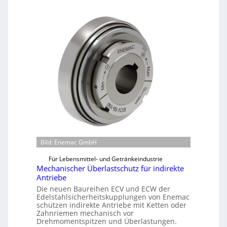
s
c
h
i
n
e
n
b
a
u
-
B
e
Bild: Enemac GmbH
s
t
Für Lebensmittel- und Getränkeindustrie
e
Mechanischer Überlastschutz für indirekte
l
Antriebe
l
Die neuen Baureihen ECV und ECW der
Edelstahlsicherheitskupplungen von Enemac
u
schützen indirekte Antriebe mit Ketten oder
n
Zahnriemen mechanisch vor
g
Drehmomentspitzen und Überlastungen.