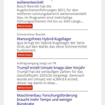
U
z
t
weiterentwickelt
u
s
i
a
m
t
c
Bosch Rexroth hat die
s
l
o
h
g
Kugelschienenführungen BSCL für den
e
e
m
i
mittleren Leistungsbereich weiterentwickelt:
e
H
r
o
n
Neu im Programm sind mehrteilige
u
W
b
t
e
b
Führungsschienen mit bis zu 50m Länge,…
e
i
n
u
b
r
v
:
Weiterlesen
e
n
k
e
K
w
z
u
g
u
e
Schmierfreier Betrieb
e
n
g
e
g
u
d
Wartungsfreies Hybrid-Kugellager
e
u
n
g
M
l
Igus bringt ein Hybrid-Kugellager der Serie
n
k
a
s
Xiros auf den Markt, das ohne Schmiermittel
g
r
s
c
funktioniert.
e
e
c
h
n
i
h
:
Weiterlesen
i
s
i
W
e
l
n
a
n
Auftragseingang steigt um 7%
a
e
r
e
u
Trumpf erzielt Umsatz knapp über Vorjahr
n
t
n
f
b
u
Trumpf hat die vorläufigen Zahlen für das
f
a
n
ü
Geschäftsjahr 2025/26 vorgelegt. Demnach
u
g
h
wurde ein Umsatz von 4,3Mrd.€ erzielt,
s
r
dieser lag damit in etwa…
f
u
:
r
Weiterlesen
n
T
e
g
r
i
e
Maschinenbau: Forschungsförderung
u
e
n
braucht mehr Tempo und weniger
m
s
B
Bürokratie
p
H
S