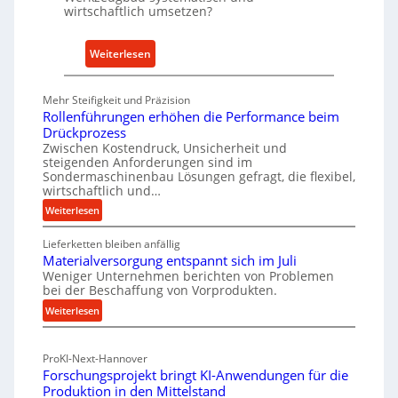
A
wirtschaftlich umsetzen?
n
k
:
Weiterlesen
a
M
u
e
Mehr Steifigkeit und Präzision
f
t
Rollenführungen erhöhen die Performance beim
v
h
Drückprozess
o
o
Zwischen Kostendruck, Unsicherheit und
n
steigenden Anforderungen sind im
d
Sondermaschinenbau Lösungen gefragt, die flexibel,
I
e
wirtschaftlich und…
n
n
:
Weiterlesen
d
f
R
u
ü
Lieferketten bleiben anfällig
o
s
r
Materialversorgung entspannt sich im Juli
l
t
Weniger Unternehmen berichten von Problemen
n
l
r
bei der Beschaffung von Vorprodukten.
e
a
i
:
Weiterlesen
n
c
e
M
f
h
-
a
ü
h
ProKI-Next-Hannover
t
h
E
a
Forschungsprojekt bringt KI-Anwendungen für die
e
r
r
l
Produktion in den Mittelstand
r
u