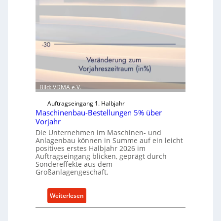
Bild: VDMA e.V.
Auftragseingang 1. Halbjahr
Maschinenbau-Bestellungen 5% über
Vorjahr
Die Unternehmen im Maschinen- und
Anlagenbau können in Summe auf ein leicht
positives erstes Halbjahr 2026 im
Auftragseingang blicken, geprägt durch
Sondereffekte aus dem
Großanlagengeschäft.
:
Weiterlesen
M
a