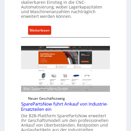
skalierbaren Einstieg in die CNC-
t
Automatisierung, wobei Lagerkapazitäten
s
und Maschinenanzahlen nachträglich
c
erweitert werden können.
h
u
:
Weiterlesen
t
C
z
e
f
l
ü
l
r
r
i
o
n
e
d
n
i
t
r
Bild: SparePartsNow GmbH
w
e
i
Neuer Geschäftszweig
k
SparePartsNow führt Ankauf von Industrie-
c
t
Ersatzteilen ein
k
e
Die B2B-Plattform SparePartsNow erweitert
e
A
ihr Geschäftsmodell um den professionellen
l
Ankauf von Überbeständen, Restposten und
n
t
Auslaufartikeln aus der industriellen