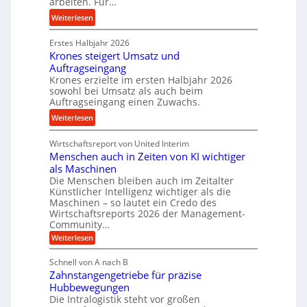
arbeiten. Für…
l
a
i
l
:
Weiterlesen
n
n
s
P
d
d
e
Erstes Halbjahr 2026
r
e
Krones steigert Umsatz und
n
ä
t
Auftragseingang
s
z
r
Krones erzielte im ersten Halbjahr 2026
o
i
i
sowohl bei Umsatz als auch beim
r
s
Auftragseingang einen Zuwachs.
e
e
e
b
:
Weiterlesen
n
u
u
K
n
n
Wirtschaftsreport von United Interim
r
d
d
Menschen auch in Zeiten von KI wichtiger
o
l
als Maschinen
H
n
a
Die Menschen bleiben auch im Zeitalter
y
e
n
Künstlicher Intelligenz wichtiger als die
d
s
g
Maschinen – so lautet ein Credo des
r
s
l
Wirtschaftsreports 2026 der Management-
a
t
Community…
e
u
e
:
Weiterlesen
b
l
M
i
i
e
i
g
Schnell von A nach B
g
n
k
e
Zahnstangengetriebe für präzise
s
e
i
c
r
Hubbewegungen
K
h
Die Intralogistik steht vor großen
m
t
u
e