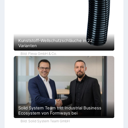
ü
r
o
k
r
a
t
i
e
Kunststoff-Wellschutzschläuche in 22
Varianten
Bild: Flexa GmbH & Co.
Solid System Team tritt Industrial Business
Ecosystem von Formways bei
Bild: Solid System Team GmbH