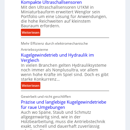
Kompakte Ultraschallsensoren
P
Mit den Ultraschallsensoren U1KM in
r
Miniaturbauform erweitert Wenglor sein
Portfolio um eine Lösung für Anwendungen,
o
die hohe Reichweiten auf kleinstem
d
Bauraum erfordern.
u
:
Weiterlesen
k
K
t
Mehr Effizienz durch elektromechanische
o
i
m
Antriebssysteme
o
p
Kugelgewindetrieb und Hydraulik im
n
Vergleich
a
i
In vielen Branchen gelten Hydrauliksysteme
k
n
noch immer als Nonplusultra, vor allem
t
d
wenn hohe Kräfte im Spiel sind. Doch es gibt
e
e
starke Konkurrenz…
U
n
:
Weiterlesen
l
M
K
t
i
Gewirbelt und nicht geschliffen
u
r
t
Präzise und langlebige Kugelgewindetriebe
g
a
t
für raue Umgebungen
e
s
e
Auch wo Späne, Staub und Schmutz
l
c
l
allgegenwärtig sind, wie in der
g
h
Holzbearbeitung, muss die Antriebstechnik
s
e
exakt, schnell und dauerhaft zuverlässig
a
t
w