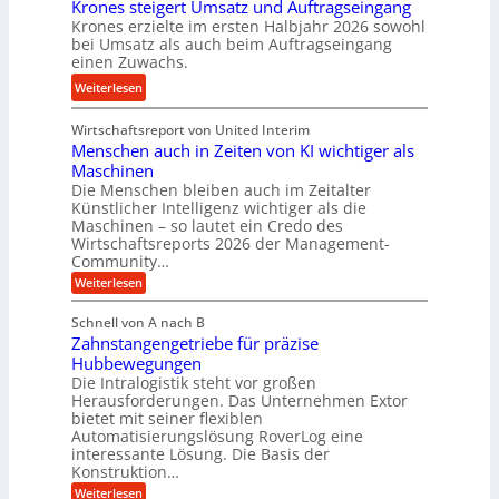
e
Krones steigert Umsatz und Auftragseingang
ä
t
Krones erzielte im ersten Halbjahr 2026 sowohl
n
z
r
bei Umsatz als auch beim Auftragseingang
s
i
einen Zuwachs.
i
o
s
e
:
Weiterlesen
r
e
b
K
e
u
u
Wirtschaftsreport von United Interim
r
n
n
n
Menschen auch in Zeiten von KI wichtiger als
o
d
d
Maschinen
n
l
Die Menschen bleiben auch im Zeitalter
H
e
a
Künstlicher Intelligenz wichtiger als die
y
s
n
Maschinen – so lautet ein Credo des
d
s
g
Wirtschaftsreports 2026 der Management-
r
t
Community…
l
a
e
:
e
Weiterlesen
u
M
i
b
e
l
g
Schnell von A nach B
i
n
i
e
Zahnstangengetriebe für präzise
s
g
k
c
r
Hubbewegungen
e
h
i
Die Intralogistik steht vor großen
t
K
e
Herausforderungen. Das Unternehmen Extor
m
U
n
u
bietet mit seiner flexiblen
V
a
m
g
Automatisierungslösung RoverLog eine
u
e
s
e
interessante Lösung. Die Basis der
c
r
a
h
Konstruktion…
l
i
g
t
:
g
Weiterlesen