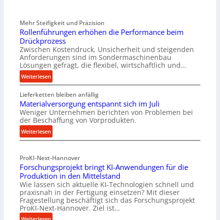
Mehr Steifigkeit und Präzision
Rollenführungen erhöhen die Performance beim
Drückprozess
Zwischen Kostendruck, Unsicherheit und steigenden
Anforderungen sind im Sondermaschinenbau
Lösungen gefragt, die flexibel, wirtschaftlich und…
:
Weiterlesen
R
Lieferketten bleiben anfällig
o
Materialversorgung entspannt sich im Juli
l
Weniger Unternehmen berichten von Problemen bei
l
der Beschaffung von Vorprodukten.
e
:
Weiterlesen
n
M
f
a
ü
ProKI-Next-Hannover
t
h
Forschungsprojekt bringt KI-Anwendungen für die
e
r
Produktion in den Mittelstand
r
u
Wie lassen sich aktuelle KI-Technologien schnell und
i
n
praxisnah in der Fertigung einsetzen? Mit dieser
a
g
Fragestellung beschäftigt sich das Forschungsprojekt
l
e
ProKI-Next-Hannover. Ziel ist…
v
n
:
Weiterlesen