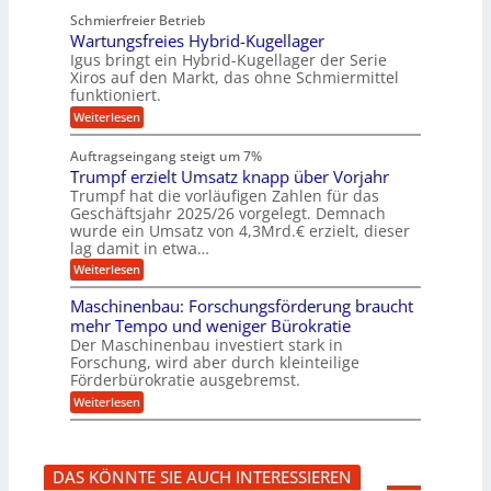
n
b
z
u
b
u
Schmierfreier Betrieb
e
n
u
e
g
u
d
Wartungsfreies Hybrid-Kugellager
w
e
n
g
M
e
l
Igus bringt ein Hybrid-Kugellager der Serie
g
k
a
g
s
Xiros auf den Markt, das ohne Schmiermittel
r
s
u
e
c
funktioniert.
e
c
n
h
n
i
h
:
g
Weiterlesen
i
s
i
W
e
e
l
n
a
n
n
Auftragseingang steigt um 7%
a
e
r
e
u
Trumpf erzielt Umsatz knapp über Vorjahr
n
t
n
f
b
u
Trumpf hat die vorläufigen Zahlen für das
f
a
n
ü
Geschäftsjahr 2025/26 vorgelegt. Demnach
u
g
h
wurde ein Umsatz von 4,3Mrd.€ erzielt, dieser
s
r
lag damit in etwa…
f
u
:
r
Weiterlesen
n
T
e
g
r
i
e
Maschinenbau: Forschungsförderung braucht
u
e
n
mehr Tempo und weniger Bürokratie
m
s
B
Der Maschinenbau investiert stark in
p
H
S
Forschung, wird aber durch kleinteilige
f
y
C
e
b
Förderbürokratie ausgebremst.
L
r
r
w
:
Weiterlesen
z
i
e
M
i
d
i
a
e
-
t
s
l
K
e
c
t
u
r
DAS KÖNNTE SIE AUCH INTERESSIEREN
h
U
g
e