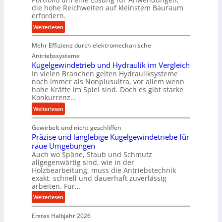
u
die hohe Reichweiten auf kleinstem Bauraum
erfordern.
k
t
:
Weiterlesen
i
K
o
Mehr Effizienz durch elektromechanische
o
n
m
Antriebssysteme
i
p
Kugelgewindetrieb und Hydraulik im Vergleich
n
In vielen Branchen gelten Hydrauliksysteme
a
noch immer als Nonplusultra, vor allem wenn
d
k
hohe Kräfte im Spiel sind. Doch es gibt starke
e
t
Konkurrenz…
n
e
:
Weiterlesen
M
U
K
i
l
Gewirbelt und nicht geschliffen
u
t
t
Präzise und langlebige Kugelgewindetriebe für
g
t
r
raue Umgebungen
e
e
a
Auch wo Späne, Staub und Schmutz
l
l
s
allgegenwärtig sind, wie in der
g
s
c
Holzbearbeitung, muss die Antriebstechnik
e
t
h
exakt, schnell und dauerhaft zuverlässig
w
arbeiten. Für…
a
a
i
n
l
:
Weiterlesen
n
d
l
P
d
s
Erstes Halbjahr 2026
r
e