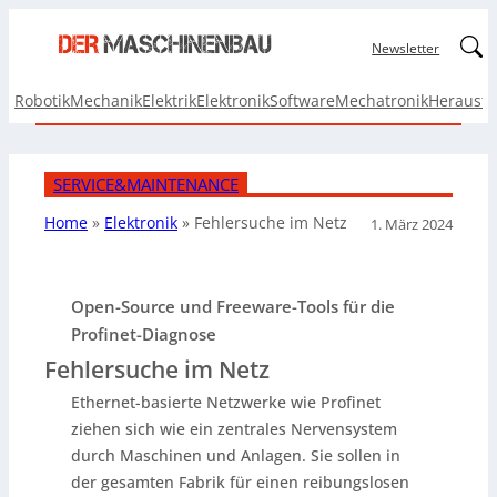
Linked
Newsletter
Robotik
Mechanik
Elektrik
Elektronik
Software
Mechatronik
Herausf
SERVICE&MAINTENANCE
Home
»
Elektronik
»
Fehlersuche im Netz
1. März 2024
Open-Source und Freeware-Tools für die
Profinet-Diagnose
Fehlersuche im Netz
Ethernet-basierte Netzwerke wie Profinet
ziehen sich wie ein zentrales Nervensystem
durch Maschinen und Anlagen. Sie sollen in
der gesamten Fabrik für einen reibungslosen