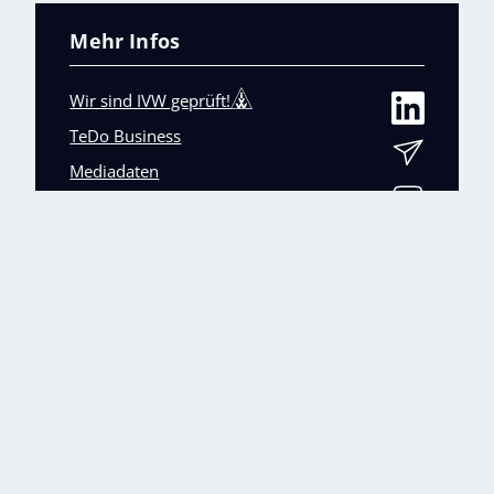
Mehr Infos
Wir sind IVW geprüft!
TeDo Business
Mediadaten
Abo-Service
Unsere weiteren Fachmagazine
+
Impressum
Datenschutz
AGB
Barrierefreiheit
Cookies & Datenverarbeitung
Kontakt
© TeDo Verlag GmbH 2026 All rights reserved.