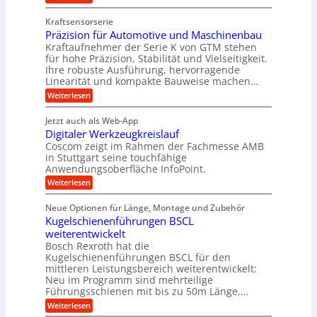
n
l
Z
z
e
Z
a
e
u
e
Kraftsensorserie
w
h
i
i
n
Präzision für Automotive und Maschinenbau
n
i
t
c
s
Kraftaufnehmer der Serie K von GTM stehen
d
e
n
t
für hohe Präzision, Stabilität und Vielseitigkeit.
h
n
A
d
a
Ihre robuste Ausführung, hervorragende
v
u
n
e
o
Linearität und kompakte Bauweise machen…
g
f
n
t
:
e
Weiterlesen
K
t
r
P
n
I
r
r
g
i
w
Jetzt auch als Web-App
ä
e
a
i
e
Digitaler Werkzeugkreislauf
z
t
c
g
i
b
r
Coscom zeigt im Rahmen der Fachmesse AMB
h
s
i
s
in Stuttgart seine touchfähige
e
t
i
e
Anwendungsoberfläche InfoPoint.
e
i
f
o
b
g
i
:
Weiterlesen
n
e
ü
e
D
f
f
n
r
r
i
ü
ü
Neue Optionen für Länge, Montage und Zubehör
g
a
g
r
r
r
l
Kugelschienenführungen BSCL
i
a
A
p
a
s
t
weiterentwickelt
u
r
n
M
u
a
t
ä
Bosch Rexroth hat die
a
g
l
e
o
z
Kugelschienenführungen BSCL für den
s
e
m
i
U
mittleren Leistungsbereich weiterentwickelt:
c
r
o
s
h
Neu im Programm sind mehrteilige
m
W
t
e
i
Führungsschienen mit bis zu 50m Länge,…
e
g
i
H
n
r
v
u
:
Weiterlesen
e
e
k
e
b
K