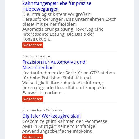
k
e
Zahnstangengetriebe für präzise
h
e
i
r
Hubbewegungen
r
K
m
t
Die Intralogistik steht vor großen
A
u
Herausforderungen. Das Unternehmen Extor
V
U
r
g
bietet mit seiner flexiblen
e
m
b
e
Automatisierungslösung RoverLog eine
r
s
e
l
interessante Lösung. Die Basis der
g
a
Konstruktion…
i
g
l
t
t
e
:
Weiterlesen
e
z
Z
s
w
a
i
u
Kraftsensorserie
l
i
h
c
n
Präzision für Automotive und
o
n
n
h
d
s
Maschinenbau
s
d
t
A
Kraftaufnehmer der Serie K von GTM stehen
e
e
a
für hohe Präzision, Stabilität und
u
n
,
t
Vielseitigkeit. Ihre robuste Ausführung,
g
f
w
r
hervorragende Linearität und kompakte
e
t
e
i
Bauweise machen…
n
r
g
n
e
:
Weiterlesen
e
a
P
i
b
t
r
g
g
e
Jetzt auch als Web-App
r
ä
s
i
e
f
Digitaler Werkzeugkreislauf
z
e
e
i
Coscom zeigt im Rahmen der Fachmesse
r
ü
b
s
i
AMB in Stuttgart seine touchfähige
S
r
e
i
Anwendungsoberfläche InfoPoint.
n
f
t
r
o
ü
:
g
Weiterlesen
n
e
a