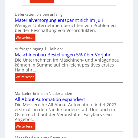
l
D
s
t
e
a
i
Lieferketten bleiben anfällig
u
t
Materialversorgung entspannt sich im Juli
g
t
z
Weniger Unternehmen berichten von Problemen
e
bei der Beschaffung von Vorprodukten.
s
t
W
c
e
:
Weiterlesen
e
M
h
i
r
Auftragseingang 1. Halbjahr
a
e
l
k
Maschinenbau-Bestellungen 5% über Vorjahr
t
W
e
z
Die Unternehmen im Maschinen- und Anlagenbau
e
i
n
können in Summe auf ein leicht positives erstes
e
r
r
e
Halbjahr…
u
i
t
i
:
Weiterlesen
a
g
s
n
M
l
b
a
c
v
a
Markteintritt in den Niederlanden
s
h
e
u
All About Automation expandiert
c
a
r
p
Die Messereihe All About Automation findet 2027
h
s
f
erstmals in den Niederlanden statt. Und auch in
r
i
o
Österreich baut der Veranstalter Easyfairs sein
t
o
n
Angebot…
r
z
z
e
g
:
Weiterlesen
e
n
e
u
A
i
b
s
n
Mehr Steifigkeit und Präzision
l