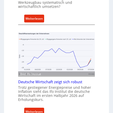
t
Werkzeugbau systematisch und
A
wirtschaftlich umsetzen?
n
k
:
Weiterlesen
a
M
u
e
f
t
v
h
o
o
n
d
I
e
n
n
d
f
u
ü
Bild: Ifo Institut
s
r
t
Deutsche Wirtschaft zeigt sich robust
n
r
a
Trotz gestiegener Energiepreise und hoher
i
Inflation sieht das Ifo Institut die deutsche
c
Wirtschaft im ersten Halbjahr 2026 auf
e
h
Erholungskurs.
-
h
E
a
:
r
Weiterlesen