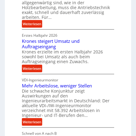
m
allgegenwärtig sind, wie in der
g
Holzbearbeitung, muss die Antriebstechnik
D
e
exakt, schnell und dauerhaft zuverlässig
r
w
arbeiten. Für…
ü
i
:
Weiterlesen
c
n
P
k
d
Erstes Halbjahr 2026
r
p
e
Krones steigert Umsatz und
ä
r
t
Auftragseingang
z
o
r
Krones erzielte im ersten Halbjahr 2026
i
z
i
sowohl bei Umsatz als auch beim
s
e
Auftragseingang einen Zuwachs.
e
e
s
b
:
Weiterlesen
u
s
u
K
n
n
VDI-Ingenieurmonitor
r
d
d
Mehr Arbeitslose, weniger Stellen
o
l
Die schwache Konjunktur zeigt
H
n
a
Auswirkungen auf den
y
e
n
Ingenieurarbeitsmarkt in Deutschland: Der
d
s
g
aktuelle VDI-/IW-Ingenieurmonitor
r
s
verzeichnet mit 58.392 Arbeitslosen in
l
a
t
Ingenieur- und IT-Berufen den…
e
u
e
:
b
Weiterlesen
l
i
M
i
i
g
Schnell von A nach B
e
g