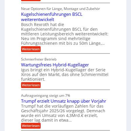
r
D
f
a
l
u
p
i
ü
Neue Optionen für Länge, Montage und Zubehör
n
r
g
l
e
r
ä
Kugelschienenführungen BSCL
i
g
A
e
U
z
t
weiterentwickelt
u
i
n
m
a
t
Bosch Rexroth hat die
s
l
o
g
Kugelschienenführungen BSCL für den
e
e
m
e
mittleren Leistungsbereich weiterentwickelt:
H
r
o
Neu im Programm sind mehrteilige
u
b
W
t
b
Führungsschienen mit bis zu 50m Länge,…
e
i
u
b
r
v
:
Weiterlesen
n
e
k
e
K
w
z
g
u
u
e
Schmierfreier Betrieb
e
n
e
g
g
u
d
Wartungsfreies Hybrid-Kugellager
e
n
u
g
M
l
Igus bringt ein Hybrid-Kugellager der Serie
n
k
a
s
Xiros auf den Markt, das ohne Schmiermittel
g
r
s
c
funktioniert.
e
e
c
h
n
i
h
:
Weiterlesen
i
s
i
W
e
l
n
a
n
Auftragseingang steigt um 7%
a
e
r
e
u
Trumpf erzielt Umsatz knapp über Vorjahr
n
t
n
f
b
u
Trumpf hat die vorläufigen Zahlen für das
f
a
n
ü
Geschäftsjahr 2025/26 vorgelegt. Demnach
u
g
h
wurde ein Umsatz von 4,3Mrd.€ erzielt,
s
r
dieser lag damit in etwa…
f
u
:
r
Weiterlesen
n
T
e
g