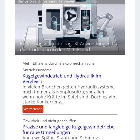
der Leibniz Universität Hannover
e
r
j
r
h
a
t
ö
h
h
r
e
n
d
Forschungsprojekt bringt KI-Anwendungen für
i
die Produktion in den Mittelstand
e
P
Mehr Effizienz durch elektromechanische
e
Antriebssysteme
r
Kugelgewindetrieb und Hydraulik im
f
Vergleich
o
In vielen Branchen gelten Hydrauliksysteme
r
noch immer als Nonplusultra, vor allem
m
wenn hohe Kräfte im Spiel sind. Doch es gibt
a
starke Konkurrenz…
n
:
Weiterlesen
c
K
e
Gewirbelt und nicht geschliffen
u
b
Präzise und langlebige Kugelgewindetriebe
g
e
für raue Umgebungen
e
i
Auch wo Späne, Staub und Schmutz
l