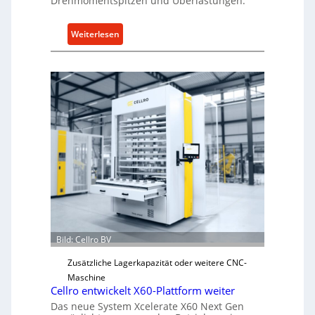
Drehmomentspitzen und Überlastungen.
:
Weiterlesen
M
e
c
h
a
n
i
s
c
h
e
r
Ü
Bild: Cellro BV
b
e
Zusätzliche Lagerkapazität oder weitere CNC-
r
Maschine
l
Cellro entwickelt X60-Plattform weiter
a
Das neue System Xcelerate X60 Next Gen
s