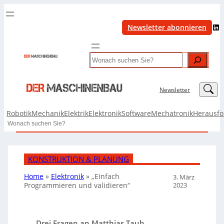
LinkedIn
Newsletter abonnieren
Search
LinkedIn
Newsletter
Robotik
Mechanik
Elektrik
Elektronik
Software
Mechatronik
Herausf
Search
KONSTRUKTION & PLANUNG
Home
»
Elektronik
»
„Einfach
3. März
2023
Programmieren und validieren“
Drei Fragen an Matthias Taub,