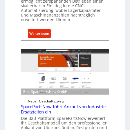
ermöglicht zerspanenden Betrieben einen
skalierbaren Einstieg in die CNC-
t
Automatisierung, wobei Lagerkapazitäten
s
und Maschinenanzahlen nachträglich
c
erweitert werden können.
h
u
:
Weiterlesen
t
C
z
e
f
l
ü
l
r
r
i
o
n
e
d
n
i
t
r
Bild: SparePartsNow GmbH
w
e
i
Neuer Geschäftszweig
k
SparePartsNow führt Ankauf von Industrie-
c
t
Ersatzteilen ein
k
e
Die B2B-Plattform SparePartsNow erweitert
e
A
ihr Geschäftsmodell um den professionellen
l
Ankauf von Überbeständen, Restposten und
n