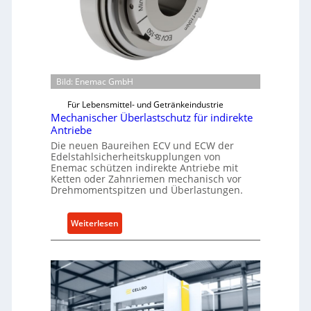
Bild: Enemac GmbH
Für Lebensmittel- und Getränkeindustrie
Mechanischer Überlastschutz für indirekte
Antriebe
Die neuen Baureihen ECV und ECW der
Edelstahlsicherheitskupplungen von
Enemac schützen indirekte Antriebe mit
Ketten oder Zahnriemen mechanisch vor
Drehmomentspitzen und Überlastungen.
:
Weiterlesen
M
e
c
h
a
n