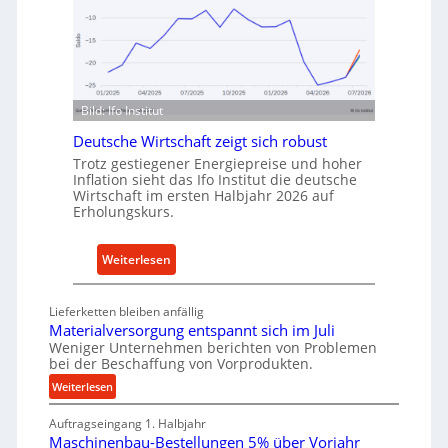
n
d
I
e
n
n
d
f
u
ü
Bild: Ifo Institut
s
r
t
Deutsche Wirtschaft zeigt sich robust
n
r
Trotz gestiegener Energiepreise und hoher
a
Inflation sieht das Ifo Institut die deutsche
i
c
Wirtschaft im ersten Halbjahr 2026 auf
e
h
Erholungskurs.
-
h
E
a
:
Weiterlesen
r
l
D
s
t
e
a
i
Lieferketten bleiben anfällig
u
t
Materialversorgung entspannt sich im Juli
g
t
Weniger Unternehmen berichten von Problemen
z
e
bei der Beschaffung von Vorprodukten.
s
t
W
c
:
Weiterlesen
e
e
M
h
i
r
Auftragseingang 1. Halbjahr
a
e
l
k
Maschinenbau-Bestellungen 5% über Vorjahr
t
W