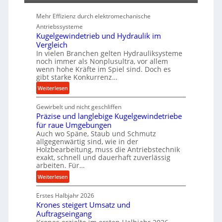
P
Mehr Effizienz durch elektromechanische
e
Antriebssysteme
r
Kugelgewindetrieb und Hydraulik im
f
Vergleich
o
In vielen Branchen gelten Hydrauliksysteme
r
noch immer als Nonplusultra, vor allem
m
wenn hohe Kräfte im Spiel sind. Doch es
a
gibt starke Konkurrenz…
n
:
Weiterlesen
c
K
e
Gewirbelt und nicht geschliffen
u
b
Präzise und langlebige Kugelgewindetriebe
g
e
für raue Umgebungen
e
i
Auch wo Späne, Staub und Schmutz
l
allgegenwärtig sind, wie in der
m
g
Holzbearbeitung, muss die Antriebstechnik
D
e
exakt, schnell und dauerhaft zuverlässig
r
w
arbeiten. Für…
ü
i
:
Weiterlesen
c
n
P
k
d
Erstes Halbjahr 2026
r
p
e
Krones steigert Umsatz und
ä
r
t
Auftragseingang
z
o
r