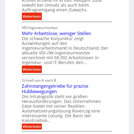
Krones erzielte im ersten Halbjahr 2026
i
z
i
sowohl bei Umsatz als auch beim
s
e
Auftragseingang einen Zuwachs.
e
e
s
b
:
Weiterlesen
u
s
u
K
n
n
VDI-Ingenieurmonitor
r
d
d
Mehr Arbeitslose, weniger Stellen
o
l
Die schwache Konjunktur zeigt
H
n
a
Auswirkungen auf den
y
e
n
Ingenieurarbeitsmarkt in Deutschland: Der
d
s
g
aktuelle VDI-/IW-Ingenieurmonitor
r
s
verzeichnet mit 58.392 Arbeitslosen in
l
a
t
Ingenieur- und IT-Berufen den…
e
u
e
:
b
Weiterlesen
l
i
M
i
i
g
Schnell von A nach B
e
g
k
e
Zahnstangengetriebe für präzise
h
e
i
r
Hubbewegungen
r
K
m
t
Die Intralogistik steht vor großen
A
u
Herausforderungen. Das Unternehmen
V
U
r
g
Extor bietet mit seiner flexiblen
e
m
b
e
Automatisierungslösung RoverLog eine
r
s
e
l
interessante Lösung. Die Basis der
g
a
Konstruktion…
i
g
l
t
t
e
:
Weiterlesen
e
z
Z
s
w