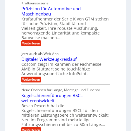
a
i
u
Kraftsensorserie
l
i
h
c
n
Präzision für Automotive und
o
n
n
h
d
s
Maschinenbau
s
d
t
A
Kraftaufnehmer der Serie K von GTM stehen
e
e
a
für hohe Präzision, Stabilität und
u
n
,
t
Vielseitigkeit. Ihre robuste Ausführung,
g
f
w
r
hervorragende Linearität und kompakte
e
t
e
i
Bauweise machen…
n
r
g
n
e
:
Weiterlesen
e
a
P
i
b
t
r
g
g
e
Jetzt auch als Web-App
r
ä
s
i
e
f
Digitaler Werkzeugkreislauf
z
e
e
i
Coscom zeigt im Rahmen der Fachmesse
r
ü
b
s
i
AMB in Stuttgart seine touchfähige
S
r
e
i
Anwendungsoberfläche InfoPoint.
n
f
t
r
o
ü
:
g
Weiterlesen
n
e
a
r
D
f
a
l
u
p
i
ü
Neue Optionen für Länge, Montage und Zubehör
n
r
g
l
e
r
ä
Kugelschienenführungen BSCL
i
g
A
e
U
z
t
weiterentwickelt
u
i
n
m
a
t
Bosch Rexroth hat die
s
l
o
g
Kugelschienenführungen BSCL für den
e
e
m
e
mittleren Leistungsbereich weiterentwickelt:
H
r
o
Neu im Programm sind mehrteilige
u
b
W
t
b
Führungsschienen mit bis zu 50m Länge,…
e
i
u
b
r
v
:
Weiterlesen
n