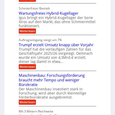
e
k
e
K
w
z
g
u
u
e
Schmierfreier Betrieb
e
n
e
g
g
u
d
Wartungsfreies Hybrid-Kugellager
e
n
u
g
M
l
Igus bringt ein Hybrid-Kugellager der Serie
n
k
a
s
Xiros auf den Markt, das ohne Schmiermittel
g
r
s
c
funktioniert.
e
e
c
h
n
i
h
:
Weiterlesen
i
s
i
W
e
l
n
a
n
Auftragseingang steigt um 7%
a
e
r
e
u
Trumpf erzielt Umsatz knapp über Vorjahr
n
t
n
f
b
u
Trumpf hat die vorläufigen Zahlen für das
f
a
n
ü
Geschäftsjahr 2025/26 vorgelegt. Demnach
u
g
h
wurde ein Umsatz von 4,3Mrd.€ erzielt,
s
r
dieser lag damit in etwa…
f
u
:
r
Weiterlesen
n
T
e
g
r
i
e
Maschinenbau: Forschungsförderung
u
e
n
braucht mehr Tempo und weniger
m
s
B
Bürokratie
p
H
S
f
y
Der Maschinenbau investiert stark in
C
e
b
L
Forschung, wird aber durch kleinteilige
r
r
w
Förderbürokratie ausgebremst.
z
i
e
:
Weiterlesen
i
d
i
M
e
-
t
a
l
K
e
Mit 3 Metern Reichweite
s
t
u
r