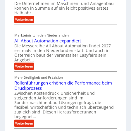
e
z
Die Unternehmen im Maschinen- und Anlagenbau
e
i
n
können in Summe auf ein leicht positives erstes
e
r
r
Halbjahr…
e
u
i
t
:
i
Weiterlesen
a
g
s
M
n
l
b
a
c
v
a
Markteintritt in den Niederlanden
s
h
e
u
All About Automation expandiert
c
a
r
Die Messereihe All About Automation findet 2027
p
h
s
f
erstmals in den Niederlanden statt. Und auch in
r
i
o
Österreich baut der Veranstalter Easyfairs sein
t
o
n
Angebot…
r
z
e
z
g
:
Weiterlesen
e
n
e
u
A
i
b
n
s
Mehr Steifigkeit und Präzision
l
g
a
g
Rollenführungen erhöhen die Performance beim
s
l
t
u
e
Drückprozess
A
e
-
s
Zwischen Kostendruck, Unsicherheit und
n
b
B
steigenden Anforderungen sind im
i
t
o
Sondermaschinenbau Lösungen gefragt, die
e
s
c
u
flexibel, wirtschaftlich und technisch überzeugend
s
p
h
t
zugleich sind. Diesen Herausforderungen
t
a
begegnet…
A
r
e
n
u
o
:
Weiterlesen
l
n
t
R
b
l