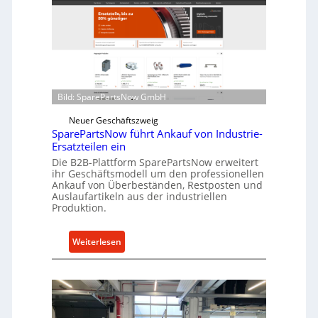
l
ü
l
r
r
i
o
n
e
d
n
i
t
Bild: SparePartsNow GmbH
r
w
e
i
Neuer Geschäftszweig
k
SparePartsNow führt Ankauf von Industrie-
c
t
Ersatzteilen ein
k
e
Die B2B-Plattform SparePartsNow erweitert
e
A
ihr Geschäftsmodell um den professionellen
l
Ankauf von Überbeständen, Restposten und
n
t
Auslaufartikeln aus der industriellen
t
Produktion.
X
r
6
i
0
:
Weiterlesen
e
-
S
b
P
p
e
l
a
a
r
t
e