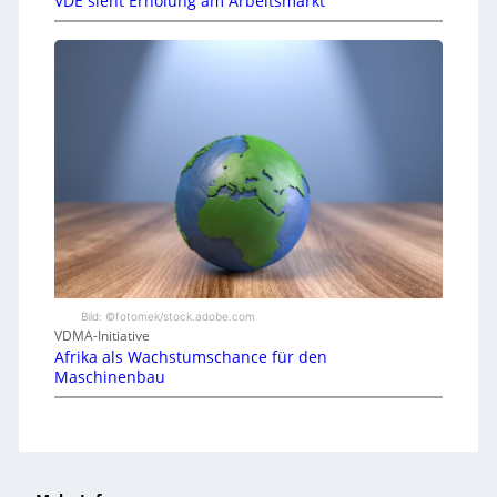
VDE sieht Erholung am Arbeitsmarkt
Bild: ©fotomek/stock.adobe.com
VDMA-Initiative
Afrika als Wachstumschance für den
Maschinenbau