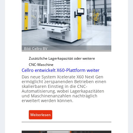
i
s
c
h
e
r
Ü
Bild: Cellro BV
b
e
Zusätzliche Lagerkapazität oder weitere
r
CNC-Maschine
l
Cellro entwickelt X60-Plattform weiter
a
Das neue System Xcelerate X60 Next Gen
s
ermöglicht zerspanenden Betrieben einen
skalierbaren Einstieg in die CNC-
t
Automatisierung, wobei Lagerkapazitäten
s
und Maschinenanzahlen nachträglich
c
erweitert werden können.
h
u
:
Weiterlesen
t
C
z
e
f