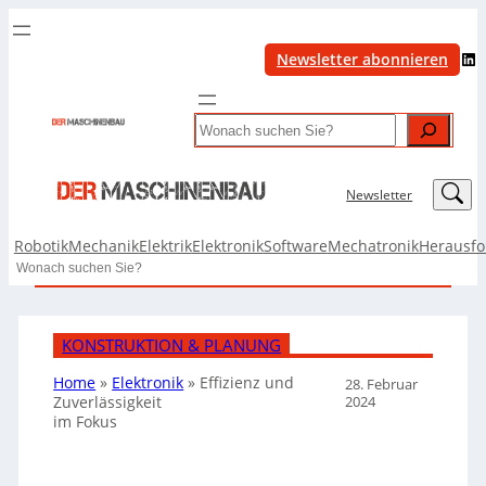
LinkedIn
Newsletter abonnieren
Search
LinkedIn
Newsletter
Robotik
Mechanik
Elektrik
Elektronik
Software
Mechatronik
Herausf
Search
KONSTRUKTION & PLANUNG
Home
»
Elektronik
»
Effizienz und
28. Februar
2024
Zuverlässigkeit
im Fokus