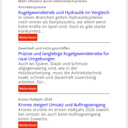
Mehr Effizienz durch elektromechanische
r
Antriebssysteme
f
Kugelgewindetrieb und Hydraulik im Vergleich
o
In vielen Branchen gelten Hydrauliksysteme
r
noch immer als Nonplusultra, vor allem wenn
m
hohe Kräfte im Spiel sind. Doch es gibt starke
a
Konkurrenz…
n
:
Weiterlesen
c
K
e
Gewirbelt und nicht geschliffen
u
b
Präzise und langlebige Kugelgewindetriebe für
g
e
raue Umgebungen
e
i
Auch wo Späne, Staub und Schmutz
l
m
allgegenwärtig sind, wie in der
g
Holzbearbeitung, muss die Antriebstechnik
D
e
exakt, schnell und dauerhaft zuverlässig
r
w
arbeiten. Für…
ü
i
:
Weiterlesen
c
n
P
k
d
Erstes Halbjahr 2026
r
p
e
Krones steigert Umsatz und Auftragseingang
ä
r
t
Krones erzielte im ersten Halbjahr 2026 sowohl
z
o
r
bei Umsatz als auch beim Auftragseingang
i
z
einen Zuwachs.
i
s
e
e
:
Weiterlesen
e
s