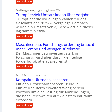
i
h
:
g
Weiterlesen
i
n
s
i
W
e
e
l
n
a
n
n
Auftragseingang steigt um 7%
a
e
r
e
u
Trumpf erzielt Umsatz knapp über Vorjahr
n
t
n
f
b
u
Trumpf hat die vorläufigen Zahlen für das
f
a
n
ü
Geschäftsjahr 2025/26 vorgelegt. Demnach
u
g
h
wurde ein Umsatz von 4,3Mrd.€ erzielt, dieser
s
r
lag damit in etwa…
f
u
:
r
Weiterlesen
n
T
e
g
r
i
e
Maschinenbau: Forschungsförderung braucht
u
e
n
mehr Tempo und weniger Bürokratie
m
s
B
Der Maschinenbau investiert stark in
p
H
S
Forschung, wird aber durch kleinteilige
f
y
C
e
b
Förderbürokratie ausgebremst.
L
r
r
w
:
Weiterlesen
z
i
e
M
i
d
i
a
e
-
Mit 3 Metern Reichweite
t
s
l
K
e
Kompakte Ultraschallsensoren
c
t
u
r
h
Mit den Ultraschallsensoren U1KM in
U
g
e
i
Miniaturbauform erweitert Wenglor sein
m
e
n
n
Portfolio um eine Lösung für Anwendungen,
s
l
t
e
a
l
die hohe Reichweiten auf kleinstem Bauraum
w
n
t
a
erfordern.
i
b
z
g
c
a
:
Weiterlesen
k
e
k
u
K
n
r
e
:
o