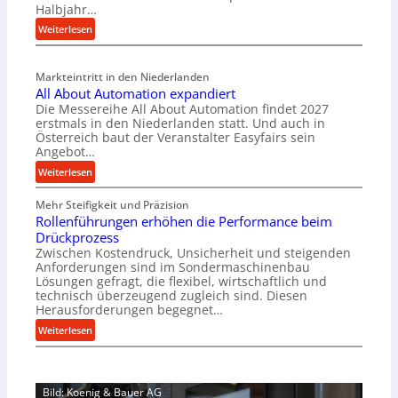
Halbjahr…
i
:
Weiterlesen
a
M
l
a
v
Markteintritt in den Niederlanden
s
e
All About Automation expandiert
c
r
Die Messereihe All About Automation findet 2027
h
s
erstmals in den Niederlanden statt. Und auch in
i
o
Österreich baut der Veranstalter Easyfairs sein
n
Angebot…
r
e
g
:
Weiterlesen
n
u
A
b
n
Mehr Steifigkeit und Präzision
l
a
g
Rollenführungen erhöhen die Performance beim
l
u
e
Drückprozess
A
-
Zwischen Kostendruck, Unsicherheit und steigenden
n
b
B
Anforderungen sind im Sondermaschinenbau
t
o
Lösungen gefragt, die flexibel, wirtschaftlich und
e
s
u
technisch überzeugend zugleich sind. Diesen
s
p
t
Herausforderungen begegnet…
t
a
A
:
Weiterlesen
e
n
u
R
l
n
t
o
l
t
o
l
u
s
m
Bild: Koenig & Bauer AG
l