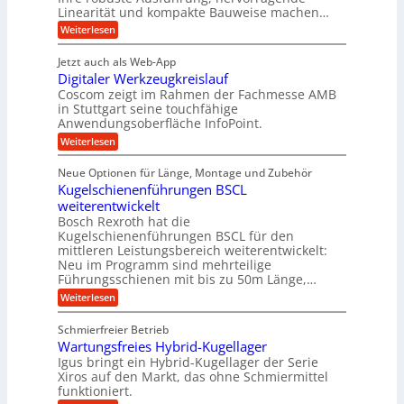
d
n
,
Linearität und kompakte Bauweise machen…
u
g
e
w
:
e
Weiterlesen
f
t
e
P
n
t
r
r
g
n
Jetzt auch als Web-App
r
ä
e
i
i
Digitaler Werkzeugkreislauf
z
t
a
e
g
i
r
Coscom zeigt im Rahmen der Fachmesse AMB
g
b
s
i
in Stuttgart seine touchfähige
e
s
i
e
e
Anwendungsoberfläche InfoPoint.
r
o
b
e
f
:
Weiterlesen
S
n
e
i
D
f
ü
f
t
i
ü
ü
n
Neue Optionen für Länge, Montage und Zubehör
r
e
g
r
r
g
Kugelschienenführungen BSCL
r
i
A
l
p
a
t
weiterentwickelt
u
r
a
l
a
t
ä
n
Bosch Rexroth hat die
u
e
l
o
z
Kugelschienenführungen BSCL für den
g
e
e
m
i
n
mittleren Leistungsbereich weiterentwickelt:
r
o
s
U
Neu im Programm sind mehrteilige
W
t
e
m
Führungsschienen mit bis zu 50m Länge,…
e
i
H
r
g
v
u
:
Weiterlesen
k
e
b
K
e
z
u
b
u
b
Schmierfreier Betrieb
e
n
e
g
u
u
d
Wartungsfreies Hybrid-Kugellager
w
e
g
M
e
l
Igus bringt ein Hybrid-Kugellager der Serie
n
k
a
g
s
Xiros auf den Markt, das ohne Schmiermittel
g
r
s
u
c
funktioniert.
e
c
e
n
h