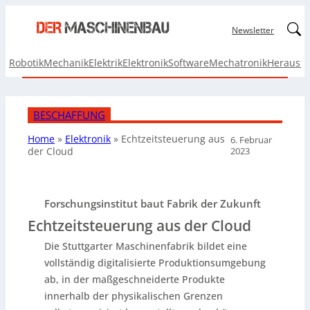
Linked
Newsletter
Robotik
Mechanik
Elektrik
Elektronik
Software
Mechatronik
Herausf
BESCHAFFUNG
Home
»
Elektronik
»
Echtzeitsteuerung aus
6. Februar
2023
der Cloud
Forschungsinstitut baut Fabrik der Zukunft
Echtzeitsteuerung aus der Cloud
Die Stuttgarter Maschinenfabrik bildet eine
vollständig digitalisierte Produktionsumgebung
ab, in der maßgeschneiderte Produkte
innerhalb der physikalischen Grenzen