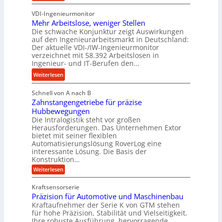
b
K
u
s
u
VDI-Ingenieurmonitor
r
n
n
Mehr Arbeitslose, weniger Stellen
o
d
Die schwache Konjunktur zeigt Auswirkungen
d
n
l
auf den Ingenieurarbeitsmarkt in Deutschland:
H
e
a
Der aktuelle VDI-/IW-Ingenieurmonitor
y
s
n
verzeichnet mit 58.392 Arbeitslosen in
d
s
Ingenieur- und IT-Berufen den…
g
r
t
l
:
Weiterlesen
a
e
e
M
u
i
b
Schnell von A nach B
e
l
g
i
Zahnstangengetriebe für präzise
h
i
e
g
Hubbewegungen
r
k
r
Die Intralogistik steht vor großen
e
A
i
t
Herausforderungen. Das Unternehmen Extor
K
r
m
bietet mit seiner flexiblen
U
u
b
Automatisierungslösung RoverLog eine
V
m
g
e
interessante Lösung. Die Basis der
e
s
e
Konstruktion…
i
r
a
l
t
:
Weiterlesen
g
t
g
Z
s
l
a
z
e
Kraftsensorserie
l
h
e
u
w
Präzision für Automotive und Maschinenbau
o
n
i
n
s
Kraftaufnehmer der Serie K von GTM stehen
i
s
c
t
d
für hohe Präzision, Stabilität und Vielseitigkeit.
n
e
a
h
Ihre robuste Ausführung, hervorragende
A