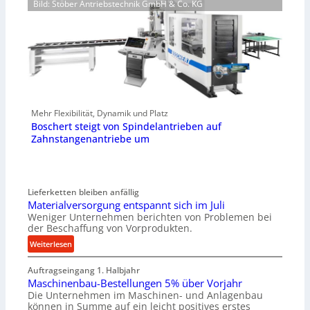
Bild: Stöber Antriebstechnik GmbH & Co. KG
Mehr Flexibilität, Dynamik und Platz
Boschert steigt von Spindelantrieben auf
Zahnstangenantriebe um
Lieferketten bleiben anfällig
Materialversorgung entspannt sich im Juli
Weniger Unternehmen berichten von Problemen bei
der Beschaffung von Vorprodukten.
:
Weiterlesen
M
Auftragseingang 1. Halbjahr
a
Maschinenbau-Bestellungen 5% über Vorjahr
t
Die Unternehmen im Maschinen- und Anlagenbau
e
können in Summe auf ein leicht positives erstes
r