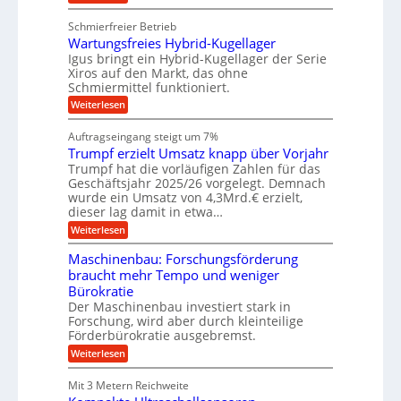
u
K
e
e
n
e
u
g
u
Schmierfreier Betrieb
d
g
n
u
g
M
Wartungsfreies Hybrid-Kugellager
e
n
k
a
l
Igus bringt ein Hybrid-Kugellager der Serie
g
r
s
s
Xiros auf den Markt, das ohne
e
e
c
c
n
Schmiermittel funktioniert.
i
h
h
s
i
:
Weiterlesen
i
l
n
W
e
a
e
a
n
Auftragseingang steigt um 7%
u
n
r
e
f
Trumpf erzielt Umsatz knapp über Vorjahr
b
t
n
a
u
Trumpf hat die vorläufigen Zahlen für das
f
u
n
ü
Geschäftsjahr 2025/26 vorgelegt. Demnach
g
h
wurde ein Umsatz von 4,3Mrd.€ erzielt,
s
r
dieser lag damit in etwa…
f
u
:
r
Weiterlesen
n
T
e
g
r
i
e
Maschinenbau: Forschungsförderung
u
e
n
braucht mehr Tempo und weniger
m
s
B
Bürokratie
p
H
S
f
y
Der Maschinenbau investiert stark in
C
e
b
L
Forschung, wird aber durch kleinteilige
r
r
w
Förderbürokratie ausgebremst.
z
i
e
:
Weiterlesen
i
d
i
M
e
-
t
a
l
K
e
Mit 3 Metern Reichweite
s
t
u
r