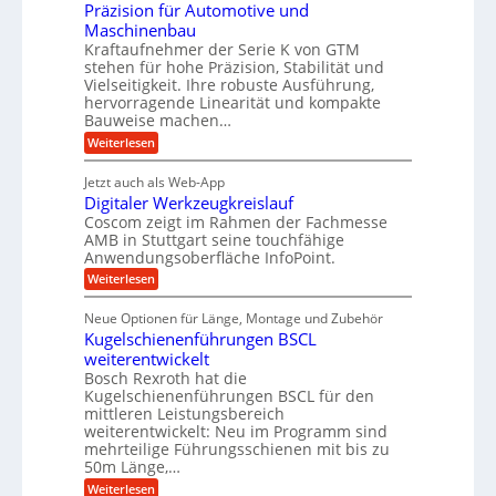
c
n
Präzision für Automotive und
o
n
n
h
d
s
Maschinenbau
s
d
t
A
Kraftaufnehmer der Serie K von GTM
e
e
a
stehen für hohe Präzision, Stabilität und
u
n
,
t
Vielseitigkeit. Ihre robuste Ausführung,
g
f
w
r
hervorragende Linearität und kompakte
e
t
e
i
Bauweise machen…
n
r
g
n
e
:
Weiterlesen
e
a
P
i
b
t
r
g
g
e
Jetzt auch als Web-App
r
ä
s
i
e
f
Digitaler Werkzeugkreislauf
z
e
e
i
Coscom zeigt im Rahmen der Fachmesse
r
ü
b
s
i
AMB in Stuttgart seine touchfähige
S
r
e
i
Anwendungsoberfläche InfoPoint.
n
f
t
r
o
ü
:
g
Weiterlesen
n
e
a
r
D
f
a
l
u
p
i
ü
Neue Optionen für Länge, Montage und Zubehör
n
r
g
l
e
r
ä
Kugelschienenführungen BSCL
i
g
A
e
U
z
t
weiterentwickelt
u
i
n
m
a
t
Bosch Rexroth hat die
s
l
o
g
Kugelschienenführungen BSCL für den
e
e
m
e
mittleren Leistungsbereich
H
r
o
weiterentwickelt: Neu im Programm sind
u
b
W
t
b
mehrteilige Führungsschienen mit bis zu
e
i
u
b
r
50m Länge,…
v
n
e
k
e
:
Weiterlesen
w
z
g