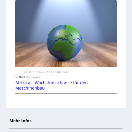
Bild: ©fotomek/stock.adobe.com
VDMA-Initiative
Afrika als Wachstumschance für den
Maschinenbau
Mehr Infos