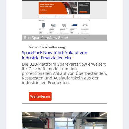
ü
l
r
r
i
o
n
e
d
n
i
t
Bild: SparePartsNow GmbH
r
w
e
Neuer Geschäftszweig
i
k
SparePartsNow führt Ankauf von
c
Industrie-Ersatzteilen ein
t
k
Die B2B-Plattform SparePartsNow erweitert
e
e
ihr Geschäftsmodell um den
A
l
professionellen Ankauf von Überbeständen,
n
Restposten und Auslaufartikeln aus der
t
industriellen Produktion.
t
X
r
6
i
0
:
Weiterlesen
e
-
S
b
P
p
e
l
a
a
r
t
e