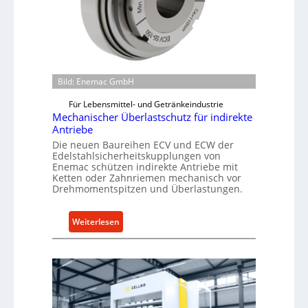
Bild: Enemac GmbH
Für Lebensmittel- und Getränkeindustrie
Mechanischer Überlastschutz für indirekte
Antriebe
Die neuen Baureihen ECV und ECW der
Edelstahlsicherheitskupplungen von
Enemac schützen indirekte Antriebe mit
Ketten oder Zahnriemen mechanisch vor
Drehmomentspitzen und Überlastungen.
:
Weiterlesen
M
e
c
h
a
n