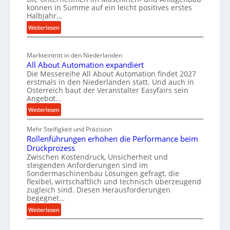
i
können in Summe auf ein leicht positives erstes
n
r
e
r
Halbjahr…
i
e
u
t
:
Weiterlesen
a
i
g
s
M
l
n
b
a
c
v
a
Markteintritt in den Niederlanden
s
h
e
All About Automation expandiert
u
c
a
r
Die Messereihe All About Automation findet 2027
p
h
s
f
erstmals in den Niederlanden statt. Und auch in
i
r
o
Österreich baut der Veranstalter Easyfairs sein
t
n
o
Angebot…
r
z
e
z
g
:
Weiterlesen
e
n
u
e
A
i
b
n
Mehr Steifigkeit und Präzision
l
s
g
a
g
Rollenführungen erhöhen die Performance beim
l
s
t
u
e
Drückprozess
A
e
-
s
Zwischen Kostendruck, Unsicherheit und
n
b
B
steigenden Anforderungen sind im
i
t
o
Sondermaschinenbau Lösungen gefragt, die
e
s
c
u
flexibel, wirtschaftlich und technisch überzeugend
s
p
h
t
zugleich sind. Diesen Herausforderungen
t
a
begegnet…
A
r
e
n
u
o
:
Weiterlesen
l
n
t
R
b
l
t
o
o