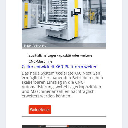
i
s
c
h
e
r
Ü
Bild: Cellro BV
b
e
Zusätzliche Lagerkapazität oder weitere
r
CNC-Maschine
l
Cellro entwickelt X60-Plattform weiter
a
Das neue System Xcelerate X60 Next Gen
ermöglicht zerspanenden Betrieben einen
s
skalierbaren Einstieg in die CNC-
t
Automatisierung, wobei Lagerkapazitäten
s
und Maschinenanzahlen nachträglich
erweitert werden können.
c
h
u
:
Weiterlesen
t
C
z
e
f
l