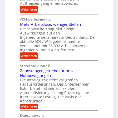
s
Auftragseingang einen Zuwachs.
e
e
e
s
b
:
Weiterlesen
u
s
u
K
n
n
VDI-Ingenieurmonitor
r
d
d
Mehr Arbeitslose, weniger Stellen
o
l
Die schwache Konjunktur zeigt
H
n
a
Auswirkungen auf den
y
e
n
Ingenieurarbeitsmarkt in Deutschland: Der
d
s
g
aktuelle VDI-/IW-Ingenieurmonitor
r
s
verzeichnet mit 58.392 Arbeitslosen in
l
a
t
Ingenieur- und IT-Berufen den…
e
u
e
:
b
Weiterlesen
l
i
M
i
i
g
Schnell von A nach B
e
g
k
e
Zahnstangengetriebe für präzise
h
e
i
r
Hubbewegungen
r
K
m
t
Die Intralogistik steht vor großen
A
u
Herausforderungen. Das Unternehmen
V
U
r
g
Extor bietet mit seiner flexiblen
e
m
b
e
Automatisierungslösung RoverLog eine
r
s
e
l
interessante Lösung. Die Basis der
g
a
Konstruktion…
i
g
l
t
t
e
:
Weiterlesen
e
z
Z
s
w
a
i
u
Kraftsensorserie
l
i
h