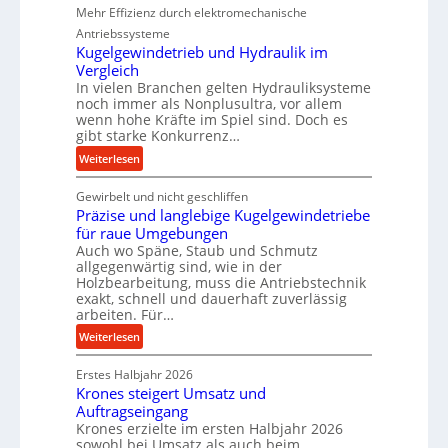
P
Mehr Effizienz durch elektromechanische
e
Antriebssysteme
r
Kugelgewindetrieb und Hydraulik im
f
Vergleich
o
In vielen Branchen gelten Hydrauliksysteme
r
noch immer als Nonplusultra, vor allem
wenn hohe Kräfte im Spiel sind. Doch es
m
gibt starke Konkurrenz…
a
n
:
Weiterlesen
c
K
e
Gewirbelt und nicht geschliffen
u
Präzise und langlebige Kugelgewindetriebe
b
g
für raue Umgebungen
e
e
Auch wo Späne, Staub und Schmutz
i
l
allgegenwärtig sind, wie in der
m
g
Holzbearbeitung, muss die Antriebstechnik
D
e
exakt, schnell und dauerhaft zuverlässig
r
w
arbeiten. Für…
ü
i
:
Weiterlesen
c
n
P
k
d
Erstes Halbjahr 2026
r
p
e
Krones steigert Umsatz und
ä
r
t
Auftragseingang
z
o
r
Krones erzielte im ersten Halbjahr 2026
i
z
i
sowohl bei Umsatz als auch beim