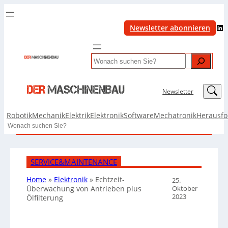
LinkedIn
Newsletter abonnieren
Search
LinkedIn
Newsletter
Robotik
Mechanik
Elektrik
Elektronik
Software
Mechatronik
Herausf
Search
SERVICE&MAINTENANCE
Home
»
Elektronik
»
Echtzeit-
25.
Oktober
Überwachung von Antrieben plus
2023
Ölfilterung