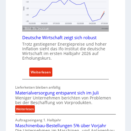
n
d
I
e
n
n
d
f
u
ü
Bild: Ifo Institut
s
r
Deutsche Wirtschaft zeigt sich robust
t
n
Trotz gestiegener Energiepreise und hoher
r
a
Inflation sieht das Ifo Institut die deutsche
i
c
Wirtschaft im ersten Halbjahr 2026 auf
e
h
Erholungskurs.
-
h
E
a
:
Weiterlesen
r
l
D
s
t
e
Lieferketten bleiben anfällig
a
i
u
Materialversorgung entspannt sich im Juli
t
g
t
Weniger Unternehmen berichten von Problemen
z
e
bei der Beschaffung von Vorprodukten.
s
t
W
c
:
Weiterlesen
e
e
M
h
i
r
Auftragseingang 1. Halbjahr
a
e
l
k
Maschinenbau-Bestellungen 5% über Vorjahr
t
W
Die Unternehmen im Maschinen- und Anlagenbau
e
z
e