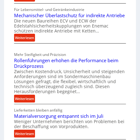
h
M
t
r
Für Lebensmittel- und Getränkeindustrie
a
s
Mechanischer Überlastschutz für indirekte Antriebe
o
s
t
Die neuen Baureihen ECV und ECW der
c
b
e
Edelstahlsicherheitskupplungen von Enemac
h
u
schützen indirekte Antriebe mit Ketten…
i
i
s
:
Weiterlesen
g
n
t
M
t
e
e
n
v
Mehr Steifigkeit und Präzision
c
b
o
Rollenführungen erhöhen die Performance beim
h
a
n
Drückprozess
a
u
S
Zwischen Kostendruck, Unsicherheit und steigenden
n
-
Anforderungen sind im Sondermaschinenbau
p
i
B
Lösungen gefragt, die flexibel, wirtschaftlich und
i
s
technisch überzeugend zugleich sind. Diesen
e
n
Herausforderungen begegnet…
c
s
h
d
:
t
Weiterlesen
e
e
R
e
r
l
Lieferketten bleiben anfällig
o
l
Ü
Materialversorgung entspannt sich im Juli
l
l
a
b
Weniger Unternehmen berichten von Problemen bei
l
u
n
der Beschaffung von Vorprodukten.
e
e
n
t
r
:
Weiterlesen
n
g
r
l
M
f
e