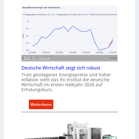
e
f
t
v
h
o
o
n
d
I
e
n
n
d
f
u
ü
s
Bild: Ifo Institut
r
t
n
Deutsche Wirtschaft zeigt sich robust
r
a
Trotz gestiegener Energiepreise und hoher
i
Inflation sieht das Ifo Institut die deutsche
c
e
Wirtschaft im ersten Halbjahr 2026 auf
h
Erholungskurs.
-
h
E
a
r
:
Weiterlesen
l
s
D
t
a
e
i
t
u
g
z
t
e
t
s
W