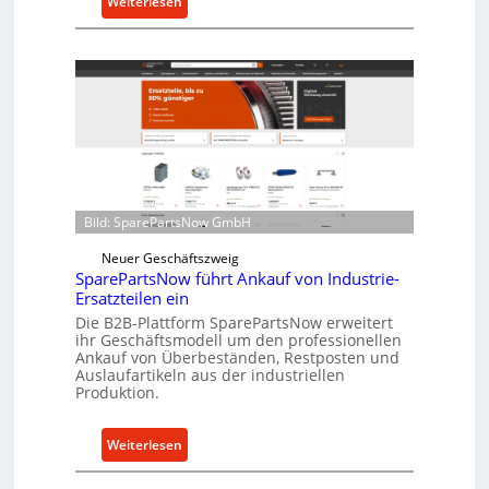
:
Weiterlesen
C
e
l
l
r
o
e
n
t
Bild: SparePartsNow GmbH
w
i
Neuer Geschäftszweig
c
SparePartsNow führt Ankauf von Industrie-
Ersatzteilen ein
k
e
Die B2B-Plattform SparePartsNow erweitert
ihr Geschäftsmodell um den professionellen
l
Ankauf von Überbeständen, Restposten und
t
Auslaufartikeln aus der industriellen
X
Produktion.
6
0
:
Weiterlesen
-
S
P