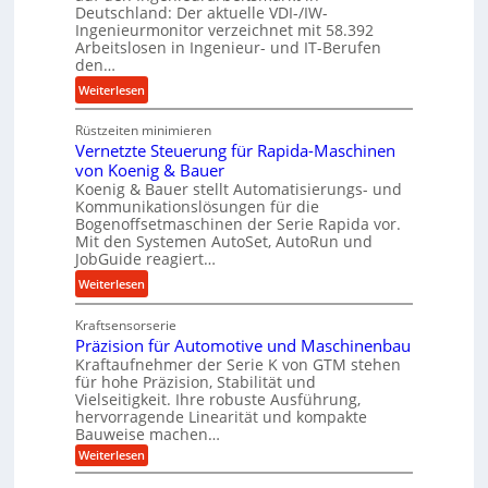
a
Deutschland: Der aktuelle VDI-/IW-
s
n
Ingenieurmonitor verzeichnet mit 58.392
s
Arbeitslosen in Ingenieur- und IT-Berufen
g
t
den…
l
e
e
:
Weiterlesen
i
b
M
g
i
Rüstzeiten minimieren
e
e
Vernetzte Steuerung für Rapida-Maschinen
g
h
r
von Koenig & Bauer
e
r
t
Koenig & Bauer stellt Automatisierungs- und
K
A
Kommunikationslösungen für die
U
u
r
Bogenoffsetmaschinen der Serie Rapida vor.
m
g
b
Mit den Systemen AutoSet, AutoRun und
s
e
e
JobGuide reagiert…
a
l
i
:
Weiterlesen
t
g
t
V
z
e
s
Kraftsensorserie
e
u
w
l
Präzision für Automotive und Maschinenbau
r
n
i
o
Kraftaufnehmer der Serie K von GTM stehen
n
d
n
s
für hohe Präzision, Stabilität und
e
A
Vielseitigkeit. Ihre robuste Ausführung,
d
e
t
u
hervorragende Linearität und kompakte
e
,
z
Bauweise machen…
f
t
w
t
:
t
Weiterlesen
r
e
e
P
r
i
n
r