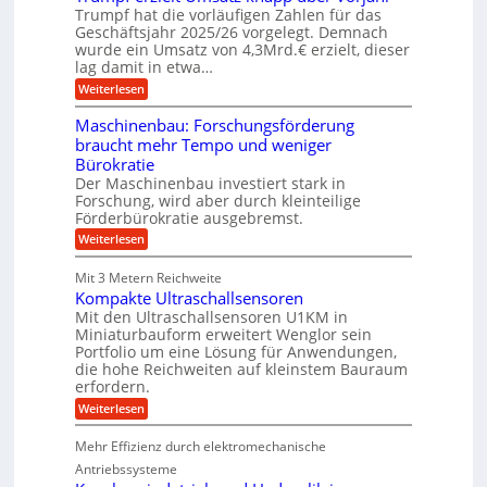
f
i
b
u
Trumpf hat die vorläufigen Zahlen für das
f
a
n
ü
Geschäftsjahr 2025/26 vorgelegt. Demnach
n
u
g
h
wurde ein Umsatz von 4,3Mrd.€ erzielt, dieser
e
s
r
lag damit in etwa…
n
f
u
:
r
Weiterlesen
n
v
T
e
g
o
r
i
e
Maschinenbau: Forschungsförderung
u
e
n
n
braucht mehr Tempo und weniger
m
s
B
K
Bürokratie
p
H
S
o
f
y
Der Maschinenbau investiert stark in
C
e
b
e
L
Forschung, wird aber durch kleinteilige
r
r
w
Förderbürokratie ausgebremst.
n
z
i
e
i
:
Weiterlesen
i
d
i
M
e
-
g
t
a
l
K
e
Mit 3 Metern Reichweite
&
s
t
u
r
Kompakte Ultraschallsensoren
c
B
U
g
e
h
Mit den Ultraschallsensoren U1KM in
m
e
n
a
i
s
l
Miniaturbauform erweitert Wenglor sein
t
u
n
a
l
Portfolio um eine Lösung für Anwendungen,
w
e
t
e
a
i
die hohe Reichweiten auf kleinstem Bauraum
n
z
g
c
r
erfordern.
b
k
e
k
a
:
n
r
Weiterlesen
e
u
K
a
l
:
o
p
t
Mehr Effizienz durch elektromechanische
F
m
p
o
p
ü
Antriebssysteme
r
a
b