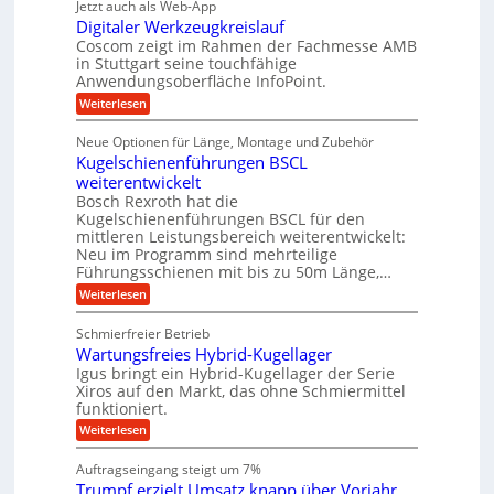
S
Jetzt auch als Web-App
a
ä
e
i
t
Digitaler Werkzeugkreislauf
z
g
b
g
i
e
Coscom zeigt im Rahmen der Fachmesse AMB
s
e
e
s
in Stuttgart seine touchfähige
u
e
i
f
r
Anwendungsoberfläche InfoPoint.
e
o
i
ü
S
:
Weiterlesen
n
r
n
D
r
t
f
u
i
g
ü
r
e
Neue Optionen für Länge, Montage und Zubehör
g
n
r
a
a
Kugelschienenführungen BSCL
l
i
A
g
n
t
weiterentwickelt
u
u
l
f
a
g
t
Bosch Rexroth hat die
e
e
l
ü
o
Kugelschienenführungen BSCL für den
U
n
e
m
r
mittleren Leistungsbereich weiterentwickelt:
r
o
m
Neu im Programm sind mehrteilige
R
W
t
g
Führungsschienen mit bis zu 50m Länge,…
e
a
i
e
r
v
:
Weiterlesen
p
k
e
b
K
i
z
u
u
u
Schmierfreier Betrieb
e
n
d
g
u
n
d
Wartungsfreies Hybrid-Kugellager
e
a
g
M
g
l
Igus bringt ein Hybrid-Kugellager der Serie
-
k
a
s
Xiros auf den Markt, das ohne Schmiermittel
e
r
s
M
c
funktioniert.
e
n
c
h
a
i
h
:
Weiterlesen
i
s
s
i
W
e
l
n
a
c
n
Auftragseingang steigt um 7%
a
e
r
e
h
u
Trumpf erzielt Umsatz knapp über Vorjahr
n
t
n