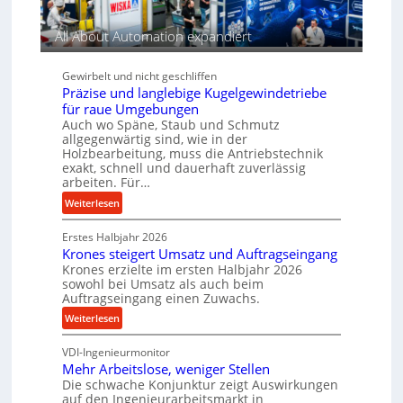
t
t
n
r
r
r
n
m
All About Automation expandiert
i
t
i
a
e
s
n
e
b
i
c
Gewirbelt und nicht geschliffen
b
e
c
Präzise und langlebige Kugelgewindetriebe
e
e
h
für raue Umgebungen
b
u
Auch wo Späne, Staub und Schmutz
i
e
m
allgegenwärtig sind, wie in der
m
i
Holzbearbeitung, muss die Antriebstechnik
J
m
exakt, schnell und dauerhaft zuverlässig
u
D
arbeiten. Für…
l
r
:
Weiterlesen
i
ü
P
c
Erstes Halbjahr 2026
r
k
Krones steigert Umsatz und Auftragseingang
ä
p
Krones erzielte im ersten Halbjahr 2026
z
r
sowohl bei Umsatz als auch beim
i
Auftragseingang einen Zuwachs.
o
s
z
:
Weiterlesen
e
e
K
u
s
VDI-Ingenieurmonitor
r
n
s
Mehr Arbeitslose, weniger Stellen
o
d
Die schwache Konjunktur zeigt Auswirkungen
n
l
auf den Ingenieurarbeitsmarkt in
e