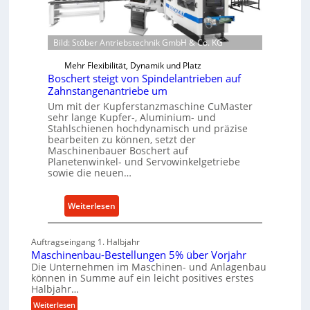
e
c
e
i
h
r
l
e
k
Bild: Stöber Antriebstechnik GmbH & Co. KG
e
W
z
n
Mehr Flexibilität, Dynamik und Platz
i
e
e
Boschert steigt von Spindelantrieben auf
r
u
Zahnstangenantriebe um
i
t
g
Um mit der Kupferstanzmaschine CuMaster
n
s
b
sehr lange Kupfer-, Aluminium- und
c
Stahlschienen hochdynamisch und präzise
a
bearbeiten zu können, setzt der
h
u
Maschinenbauer Boschert auf
a
p
Planetenwinkel- und Servowinkelgetriebe
f
sowie die neuen…
r
t
o
z
z
:
Weiterlesen
e
e
B
i
s
o
g
Auftragseingang 1. Halbjahr
s
s
Maschinenbau-Bestellungen 5% über Vorjahr
t
e
c
Die Unternehmen im Maschinen- und Anlagenbau
s
können in Summe auf ein leicht positives erstes
h
i
Halbjahr…
e
c
:
Weiterlesen
r