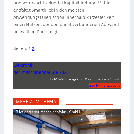
und verursacht keinerlei Kapitalbindung. Mithin
entfaltet Smartblick in den meisten
Anwendungsfällen schon innerhalb kürzester Zeit
einen Nutzen, der den damit verbundenen Aufwand
bei weitem übersteigt.
Seiten:
1
2
Elektronik
der-maschinenbau.de 2020
F&M Werkzeug- und Maschinenbau GmbH
Zur Firmenwebsite
MEHR ZUM THEMA
Bild: Aerzener Maschinenfabrik GmbH