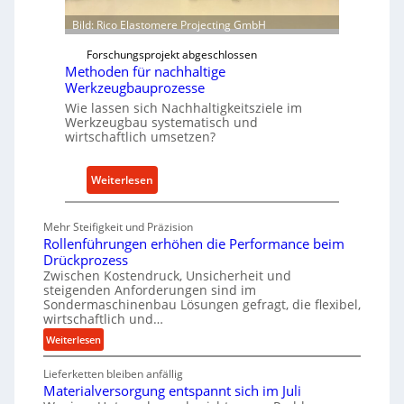
o
i
w
Bild: Rico Elastomere Projecting GmbH
t
f
e
Forschungsprojekt abgeschlossen
ü
Methoden für nachhaltige
r
h
Werkzeugbauprozesse
r
Wie lassen sich Nachhaltigkeitsziele im
t
Werkzeugbau systematisch und
A
wirtschaftlich umsetzen?
n
k
:
Weiterlesen
a
M
u
e
Mehr Steifigkeit und Präzision
f
t
Rollenführungen erhöhen die Performance beim
v
h
Drückprozess
o
o
Zwischen Kostendruck, Unsicherheit und
n
steigenden Anforderungen sind im
d
Sondermaschinenbau Lösungen gefragt, die flexibel,
I
e
wirtschaftlich und…
n
n
:
Weiterlesen
d
f
R
u
ü
Lieferketten bleiben anfällig
o
s
r
Materialversorgung entspannt sich im Juli
l
t