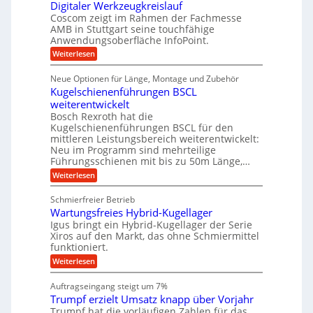
i
s
Digitaler Werkzeugkreislauf
z
f
t
e
e
i
Coscom zeigt im Rahmen der Fachmesse
i
ü
b
s
g
AMB in Stuttgart seine touchfähige
i
e
r
i
e
Anwendungsoberfläche InfoPoint.
f
n
o
r
r
ü
:
Weiterlesen
n
g
a
a
r
D
f
l
a
p
i
u
ü
s
Neue Optionen für Länge, Montage und Zubehör
r
n
g
r
M
e
ä
Kugelschienenführungen BSCL
i
A
a
g
U
z
t
weiterentwickelt
u
s
i
a
m
t
c
Bosch Rexroth hat die
s
l
o
h
g
Kugelschienenführungen BSCL für den
e
e
m
i
mittleren Leistungsbereich weiterentwickelt:
e
H
r
o
n
Neu im Programm sind mehrteilige
u
W
b
t
e
b
Führungsschienen mit bis zu 50m Länge,…
e
i
n
u
b
r
v
:
Weiterlesen
e
n
k
e
K
w
z
u
g
u
e
Schmierfreier Betrieb
e
n
g
e
g
u
d
Wartungsfreies Hybrid-Kugellager
e
u
n
g
M
l
Igus bringt ein Hybrid-Kugellager der Serie
n
k
a
s
Xiros auf den Markt, das ohne Schmiermittel
g
r
s
c
funktioniert.
e
e
c
h
n
i
h
:
Weiterlesen
i
s
i
W
e
l
n
a
n
Auftragseingang steigt um 7%
a
e
r
e
u
Trumpf erzielt Umsatz knapp über Vorjahr
n
t
n
f
b
u
Trumpf hat die vorläufigen Zahlen für das
f