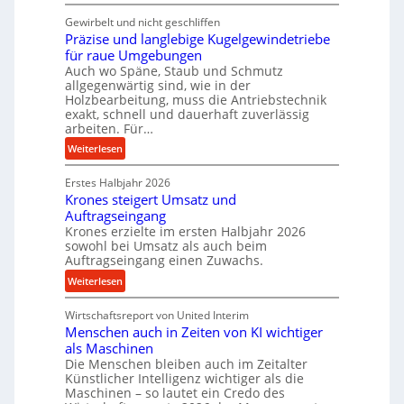
K
t
i
Gewirbelt und nicht geschliffen
u
r
t
Präzise und langlebige Kugelgewindetriebe
g
a
t
für raue Umgebungen
e
s
e
Auch wo Späne, Staub und Schmutz
l
c
l
allgegenwärtig sind, wie in der
g
h
Holzbearbeitung, muss die Antriebstechnik
s
e
exakt, schnell und dauerhaft zuverlässig
a
t
w
arbeiten. Für…
l
a
i
l
:
Weiterlesen
n
n
s
P
d
d
e
Erstes Halbjahr 2026
r
e
Krones steigert Umsatz und
n
ä
t
Auftragseingang
s
z
r
Krones erzielte im ersten Halbjahr 2026
o
i
i
sowohl bei Umsatz als auch beim
r
s
Auftragseingang einen Zuwachs.
e
e
e
b
:
Weiterlesen
n
u
u
K
n
n
Wirtschaftsreport von United Interim
r
d
d
Menschen auch in Zeiten von KI wichtiger
o
l
als Maschinen
H
n
a
Die Menschen bleiben auch im Zeitalter
y
e
n
Künstlicher Intelligenz wichtiger als die
d
s
g
Maschinen – so lautet ein Credo des
r
s