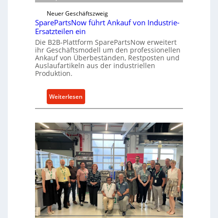
w
e
i
Neuer Geschäftszweig
k
SparePartsNow führt Ankauf von Industrie-
c
t
Ersatzteilen ein
k
e
Die B2B-Plattform SparePartsNow erweitert
e
A
ihr Geschäftsmodell um den professionellen
l
Ankauf von Überbeständen, Restposten und
n
t
Auslaufartikeln aus der industriellen
t
Produktion.
X
r
6
i
0
:
Weiterlesen
e
-
S
b
P
p
e
l
a
a
r
t
e
t
P
f
a
o
r
r
t
m
s
w
N
e