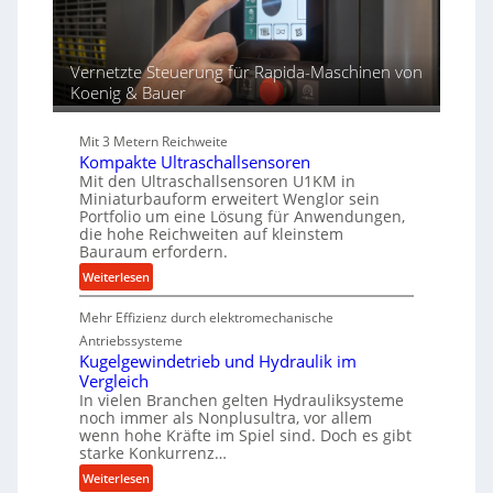
s
e
s
n
f
Vernetzte Steuerung für Rapida-Maschinen von
ü
Koenig & Bauer
r
d
i
Mit 3 Metern Reichweite
e
Kompakte Ultraschallsensoren
P
Mit den Ultraschallsensoren U1KM in
r
Miniaturbauform erweitert Wenglor sein
Portfolio um eine Lösung für Anwendungen,
o
die hohe Reichweiten auf kleinstem
d
Bauraum erfordern.
u
:
Weiterlesen
k
K
t
Mehr Effizienz durch elektromechanische
o
i
m
Antriebssysteme
o
p
Kugelgewindetrieb und Hydraulik im
n
Vergleich
a
i
In vielen Branchen gelten Hydrauliksysteme
k
n
noch immer als Nonplusultra, vor allem
t
d
wenn hohe Kräfte im Spiel sind. Doch es gibt
e
e
starke Konkurrenz…
U
n
:
Weiterlesen
l
M