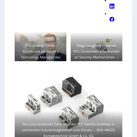
Christopher Tebbe
Wago integriert in seinen
koordiniert als Security
PFC-Controllern eine Vielzahl
Technology Manager das
an Security-Mechanismen.
–
Thema Cybersicherheit bei
Bild: WAGO Kontakttechnik
Wago.
–
Bild: WAGO
GmbH & Co. KG
Kontakttechnik GmbH & Co.
KG
Die Linux-basierten Controller der PFC-Familie kommen in
zahlreichen Industriesegmenten zum Einsatz.
–
Bild: WAGO
Kontakttechnik GmbH & Co. KG