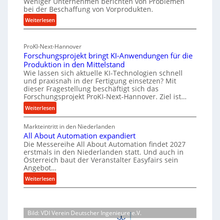
Weniger Unternehmen berichten von Problemen
n
l
r
bei der Beschaffung von Vorprodukten.
e
a
i
:
Weiterlesen
n
c
e
M
f
h
-
a
ü
h
ProKI-Next-Hannover
t
h
E
a
Forschungsprojekt bringt KI-Anwendungen für die
e
r
r
l
Produktion in den Mittelstand
r
u
s
Wie lassen sich aktuelle KI-Technologien schnell
t
i
n
a
und praxisnah in der Fertigung einsetzen? Mit
i
a
g
dieser Fragestellung beschäftigt sich das
t
g
l
e
Forschungsprojekt ProKI-Next-Hannover. Ziel ist…
z
v
e
n
:
Weiterlesen
t
e
e
W
F
e
r
r
e
Markteintritt in den Niederlanden
o
i
s
h
All About Automation expandiert
r
r
o
l
ö
Die Messereihe All About Automation findet 2027
s
k
r
erstmals in den Niederlanden statt. Und auch in
h
e
c
z
Österreich baut der Veranstalter Easyfairs sein
g
e
n
h
e
Angebot…
u
n
e
u
u
:
n
Weiterlesen
d
n
i
g
A
g
i
g
n
l
e
b
e
s
l
n
P
a
p
Bild: VDI Verein Deutscher Ingenieure e.V.
A
t
e
u
r