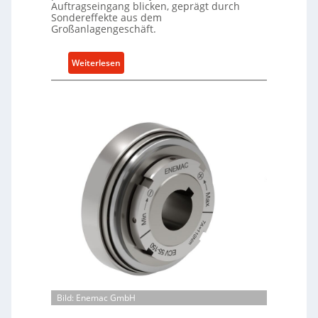
Auftragseingang blicken, geprägt durch
Sondereffekte aus dem
Großanlagengeschäft.
:
Weiterlesen
M
a
s
c
h
i
n
e
n
b
a
u
-
B
e
Bild: Enemac GmbH
s
t