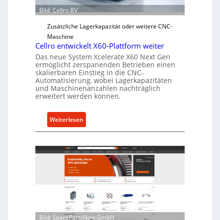
Bild: Cellro BV
b
e
Zusätzliche Lagerkapazität oder weitere CNC-
r
Maschine
l
Cellro entwickelt X60-Plattform weiter
a
Das neue System Xcelerate X60 Next Gen
s
ermöglicht zerspanenden Betrieben einen
skalierbaren Einstieg in die CNC-
t
Automatisierung, wobei Lagerkapazitäten
s
und Maschinenanzahlen nachträglich
c
erweitert werden können.
h
u
:
Weiterlesen
t
C
z
e
f
l
ü
l
r
r
i
o
n
e
d
n
i
t
r
Bild: SparePartsNow GmbH