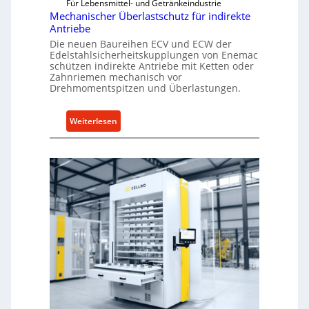
Für Lebensmittel- und Getränkeindustrie
e
Mechanischer Überlastschutz für indirekte
l
Antriebe
l
Die neuen Baureihen ECV und ECW der
Edelstahlsicherheitskupplungen von Enemac
u
schützen indirekte Antriebe mit Ketten oder
n
Zahnriemen mechanisch vor
g
Drehmomentspitzen und Überlastungen.
e
n
:
Weiterlesen
5
M
%
e
ü
c
b
h
e
a
r
n
V
i
o
s
r
c
j
h
a
e
h
r
r
Ü