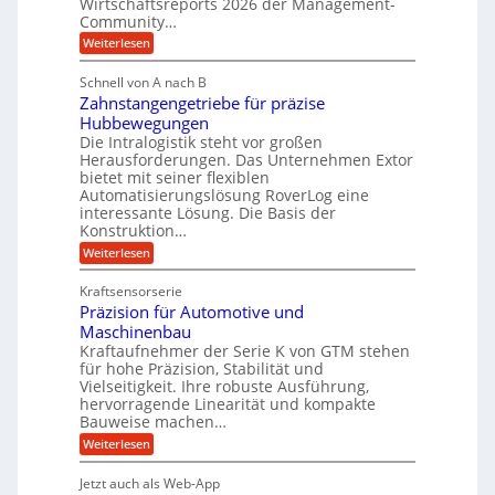
l
Wirtschaftsreports 2026 der Management-
a
t
Community…
e
u
e
:
Weiterlesen
b
l
M
i
i
e
i
g
Schnell von A nach B
g
n
k
e
Zahnstangengetriebe für präzise
s
e
i
c
r
Hubbewegungen
K
h
Die Intralogistik steht vor großen
m
t
u
e
Herausforderungen. Das Unternehmen Extor
V
U
n
g
bietet mit seiner flexiblen
a
e
m
e
Automatisierungslösung RoverLog eine
u
r
s
interessante Lösung. Die Basis der
l
c
g
a
h
Konstruktion…
g
i
l
t
:
Weiterlesen
e
n
e
Z
z
Z
w
a
i
u
e
Kraftsensorserie
i
h
i
c
n
Präzision für Automotive und
n
n
t
s
h
Maschinenbau
d
e
d
t
Kraftaufnehmer der Serie K von GTM stehen
n
A
e
a
v
für hohe Präzision, Stabilität und
u
n
t
o
Vielseitigkeit. Ihre robuste Ausführung,
g
f
n
r
hervorragende Linearität und kompakte
e
K
t
Bauweise machen…
i
n
I
r
g
e
:
Weiterlesen
w
e
a
P
i
b
t
r
c
g
Jetzt auch als Web-App
r
e
ä
h