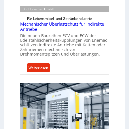
Bild: Enemac GmbH
Für Lebensmittel- und Getränkeindustrie
Mechanischer Überlastschutz für indirekte
Antriebe
Die neuen Baureihen ECV und ECW der
Edelstahlsicherheitskupplungen von Enemac
schützen indirekte Antriebe mit Ketten oder
Zahnriemen mechanisch vor
Drehmomentspitzen und Überlastungen.
:
Weiterlesen
M
e
c
h
a
n
i
s
c
h