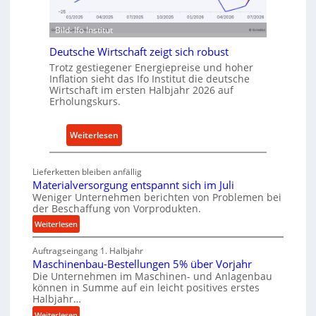
f
u
ü
s
Bild: Ifo Institut
r
t
n
Deutsche Wirtschaft zeigt sich robust
r
a
Trotz gestiegener Energiepreise und hoher
i
Inflation sieht das Ifo Institut die deutsche
c
e
Wirtschaft im ersten Halbjahr 2026 auf
h
Erholungskurs.
-
h
E
a
r
:
Weiterlesen
l
s
D
t
a
e
i
Lieferketten bleiben anfällig
t
u
g
Materialversorgung entspannt sich im Juli
z
t
Weniger Unternehmen berichten von Problemen bei
e
t
der Beschaffung von Vorprodukten.
s
W
e
c
:
Weiterlesen
e
i
M
h
r
l
Auftragseingang 1. Halbjahr
a
e
k
Maschinenbau-Bestellungen 5% über Vorjahr
e
t
W
z
Die Unternehmen im Maschinen- und Anlagenbau
e
n
i
können in Summe auf ein leicht positives erstes
e
r
e
r
Halbjahr…
u
i
i
t
:
Weiterlesen