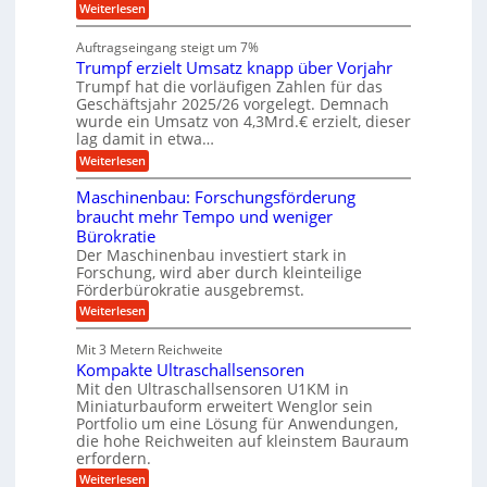
i
e
h
:
Weiterlesen
i
s
n
i
W
e
l
n
a
n
Auftragseingang steigt um 7%
a
e
r
e
u
Trumpf erzielt Umsatz knapp über Vorjahr
n
t
n
f
b
u
Trumpf hat die vorläufigen Zahlen für das
f
a
n
ü
Geschäftsjahr 2025/26 vorgelegt. Demnach
u
g
h
wurde ein Umsatz von 4,3Mrd.€ erzielt, dieser
s
r
lag damit in etwa…
f
u
:
r
Weiterlesen
n
T
e
g
r
i
e
Maschinenbau: Forschungsförderung
u
e
n
braucht mehr Tempo und weniger
m
s
B
Bürokratie
p
H
S
f
y
Der Maschinenbau investiert stark in
C
e
b
L
Forschung, wird aber durch kleinteilige
r
r
w
Förderbürokratie ausgebremst.
z
i
e
:
Weiterlesen
i
d
i
M
e
-
t
a
l
K
e
Mit 3 Metern Reichweite
s
t
u
r
Kompakte Ultraschallsensoren
c
U
g
e
h
Mit den Ultraschallsensoren U1KM in
m
e
n
i
s
l
Miniaturbauform erweitert Wenglor sein
t
n
a
l
Portfolio um eine Lösung für Anwendungen,
w
e
t
a
i
die hohe Reichweiten auf kleinstem Bauraum
n
z
g
c
erfordern.
b
k
e
k
a
:
n
r
Weiterlesen
e