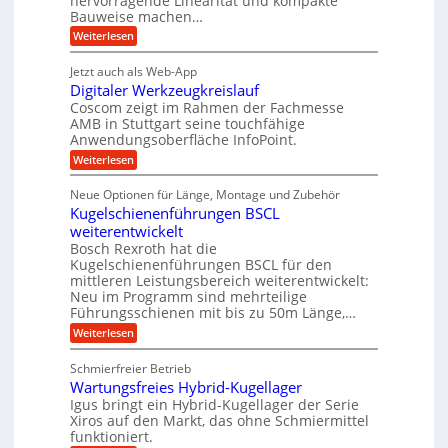
hervorragende Linearität und kompakte
g
f
t
w
Bauweise machen…
e
t
r
e
n
:
Weiterlesen
r
g
i
P
n
e
a
r
e
i
Jetzt auch als Web-App
t
ä
g
b
g
Digitaler Werkzeugkreislauf
r
z
s
i
i
e
Coscom zeigt im Rahmen der Fachmesse
e
e
s
e
AMB in Stuttgart seine touchfähige
f
r
b
i
Anwendungsoberfläche InfoPoint.
i
ü
S
e
o
n
:
Weiterlesen
f
n
r
t
D
ü
f
g
r
e
i
r
ü
Neue Optionen für Länge, Montage und Zubehör
a
g
a
l
p
r
Kugelschienenführungen BSCL
i
n
r
A
u
l
t
ä
weiterentwickelt
u
g
e
e
a
z
t
Bosch Rexroth hat die
l
U
i
n
o
Kugelschienenführungen BSCL für den
e
s
m
m
mittleren Leistungsbereich weiterentwickelt:
r
e
o
Neu im Programm sind mehrteilige
g
W
H
t
Führungsschienen mit bis zu 50m Länge,…
e
u
e
i
r
b
v
:
Weiterlesen
b
k
b
e
K
u
z
e
u
u
Schmierfreier Betrieb
e
w
n
n
g
u
e
d
Wartungsfreies Hybrid-Kugellager
e
g
g
g
M
l
Igus bringt ein Hybrid-Kugellager der Serie
e
k
u
a
s
Xiros auf den Markt, das ohne Schmiermittel
r
n
s
n
c
funktioniert.
e
g
c
h