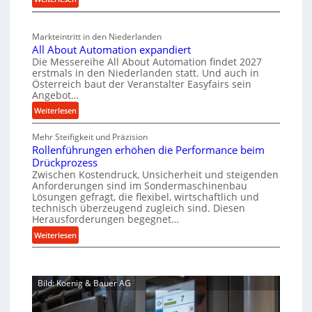
g
a
n
s
M
b
l
a
c
v
a
Markteintritt in den Niederlanden
s
h
e
u
All About Automation expandiert
c
a
r
p
Die Messereihe All About Automation findet 2027
h
s
f
erstmals in den Niederlanden statt. Und auch in
r
i
o
Österreich baut der Veranstalter Easyfairs sein
t
o
n
Angebot…
r
z
z
e
g
:
Weiterlesen
e
e
n
u
A
i
b
s
n
Mehr Steifigkeit und Präzision
l
g
a
s
g
Rollenführungen erhöhen die Performance beim
l
t
u
e
e
Drückprozess
A
-
s
Zwischen Kostendruck, Unsicherheit und steigenden
n
b
B
Anforderungen sind im Sondermaschinenbau
i
t
o
Lösungen gefragt, die flexibel, wirtschaftlich und
e
s
c
u
technisch überzeugend zugleich sind. Diesen
s
p
h
t
Herausforderungen begegnet…
t
a
A
r
:
Weiterlesen
e
n
u
o
R
l
n
t
b
o
l
t
o
u
l
u
s
m
Bild: Koenig & Bauer AG
l
s
n
i
a
e
g
t
c
t