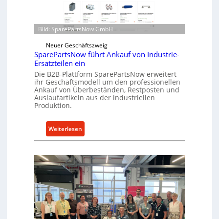
e
d
n
i
t
r
Bild: SparePartsNow GmbH
w
e
i
Neuer Geschäftszweig
k
c
SparePartsNow führt Ankauf von Industrie-
t
Ersatzteilen ein
k
e
Die B2B-Plattform SparePartsNow erweitert
e
A
ihr Geschäftsmodell um den professionellen
l
n
Ankauf von Überbeständen, Restposten und
t
Auslaufartikeln aus der industriellen
t
X
Produktion.
r
6
i
0
e
:
Weiterlesen
-
b
S
P
e
p
l
a
a
r
t
e
t
P
f
a
o
r
r