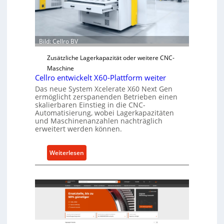
e
r
Ü
b
Bild: Cellro BV
e
Zusätzliche Lagerkapazität oder weitere CNC-
r
Maschine
l
Cellro entwickelt X60-Plattform weiter
a
Das neue System Xcelerate X60 Next Gen
s
ermöglicht zerspanenden Betrieben einen
t
skalierbaren Einstieg in die CNC-
Automatisierung, wobei Lagerkapazitäten
s
und Maschinenanzahlen nachträglich
c
erweitert werden können.
h
u
:
Weiterlesen
t
C
z
e
f
l
ü
l
r
r
i
o
n