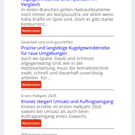
o
Vergleich
In vielen Branchen gelten Hydrauliksysteme
r
noch immer als Nonplusultra, vor allem wenn
m
hohe Kräfte im Spiel sind. Doch es gibt starke
a
Konkurrenz…
n
:
Weiterlesen
c
K
e
Gewirbelt und nicht geschliffen
u
b
Präzise und langlebige Kugelgewindetriebe
g
e
für raue Umgebungen
e
i
Auch wo Späne, Staub und Schmutz
l
m
allgegenwärtig sind, wie in der
g
D
Holzbearbeitung, muss die Antriebstechnik
e
r
exakt, schnell und dauerhaft zuverlässig
w
arbeiten. Für…
ü
i
c
:
Weiterlesen
n
k
P
d
p
Erstes Halbjahr 2026
r
e
r
Krones steigert Umsatz und Auftragseingang
ä
t
Krones erzielte im ersten Halbjahr 2026
o
z
r
sowohl bei Umsatz als auch beim
z
i
Auftragseingang einen Zuwachs.
i
e
s
e
:
Weiterlesen
s
e
b
K
s
u
u
VDI-Ingenieurmonitor
r