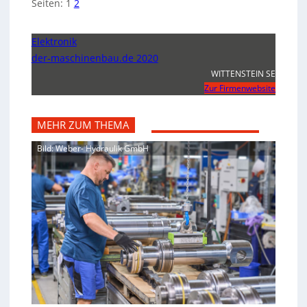
Seiten:
1
2
Elektronik
der-maschinenbau.de 2020
WITTENSTEIN SE
Zur Firmenwebsite
MEHR ZUM THEMA
Bild: Weber- Hydraulik GmbH