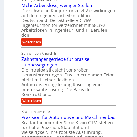
n
n
Mehr Arbeitslose, weniger Stellen
o
d
Die schwache Konjunktur zeigt Auswirkungen
d
n
l
auf den Ingenieurarbeitsmarkt in
H
e
a
Deutschland: Der aktuelle VDI-/IW-
y
s
n
Ingenieurmonitor verzeichnet mit 58.392
d
s
Arbeitslosen in Ingenieur- und IT-Berufen
g
r
t
den…
l
a
e
e
:
Weiterlesen
u
i
b
M
l
g
i
Schnell von A nach B
e
i
e
Zahnstangengetriebe für präzise
g
h
k
r
Hubbewegungen
e
r
i
t
Die Intralogistik steht vor großen
K
A
m
Herausforderungen. Das Unternehmen Extor
U
u
r
bietet mit seiner flexiblen
V
m
g
b
Automatisierungslösung RoverLog eine
e
s
e
e
interessante Lösung. Die Basis der
r
a
l
Konstruktion…
i
g
t
g
t
:
Weiterlesen
l
z
Z
e
s
a
e
u
Kraftsensorserie
w
l
h
i
n
Präzision für Automotive und Maschinenbau
i
o
n
c
d
s
Kraftaufnehmer der Serie K von GTM stehen
n
s
t
h
für hohe Präzision, Stabilität und
A
d
e
a
Vielseitigkeit. Ihre robuste Ausführung,
u
e
n
,