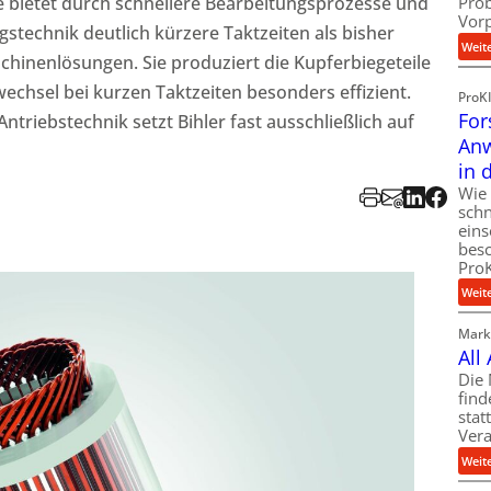
ge bietet durch schnellere Bearbeitungsprozesse und
Pro
Vor
stechnik deutlich kürzere Taktzeiten als bisher
Weit
chinenlösungen. Sie produziert die Kupferbiegeteile
chsel bei kurzen Taktzeiten besonders effizient.
ProK
For
ntriebstechnik setzt Bihler fast ausschließlich auf
Anw
in 
Wie 
schn
eins
besc
ProK
Weit
Markt
All
Die 
find
stat
Vera
Weit