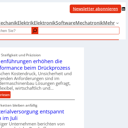
LinkedIn
Newsletter abonnieren
echanik
Elektrik
Elektronik
Software
Mechatronik
Mehr
Steifigkeit und Präzision
lenführungen erhöhen die
formance beim Drückprozess
chen Kostendruck, Unsicherheit und
igenden Anforderungen sind im
dermaschinenbau Lösungen gefragt,
flexibel, wirtschaftlich und…
:
erlesen
R
rketten bleiben anfällig
o
erialversorgung entspannt
l
l
h im Juli
e
iger Unternehmen berichten von
n