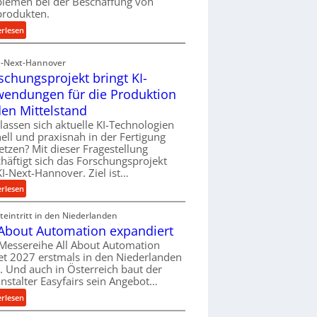
blemen bei der Beschaffung von
f
produkten.
ü
:
erlesen
h
M
r
a
I-Next-Hannover
u
t
schungsprojekt bringt KI-
n
e
endungen für die Produktion
g
r
e
den Mittelstand
i
n
lassen sich aktuelle KI-Technologien
a
e
ell und praxisnah in der Fertigung
l
r
etzen? Mit dieser Fragestellung
v
h
häftigt sich das Forschungsprojekt
e
I-Next-Hannover. Ziel ist…
ö
r
h
:
erlesen
s
e
F
o
n
eintritt in den Niederlanden
o
r
d
 About Automation expandiert
r
g
i
s
Messereihe All About Automation
u
e
et 2027 erstmals in den Niederlanden
c
n
P
t. Und auch in Österreich baut der
h
g
nstalter Easyfairs sein Angebot…
e
u
e
r
n
:
erlesen
n
f
g
A
t