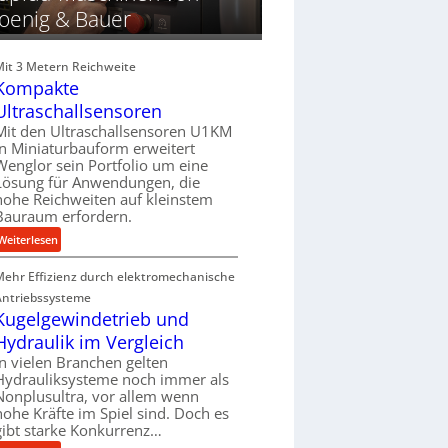
oenig & Bauer
n
e
g
r
e
t
Mit 3 Metern Reichweite
n
Kompakte
f
Ultraschallsensoren
ü
Mit den Ultraschallsensoren U1KM
r
in Miniaturbauform erweitert
d
Wenglor sein Portfolio um eine
i
Lösung für Anwendungen, die
e
hohe Reichweiten auf kleinstem
P
Bauraum erfordern.
r
:
Weiterlesen
o
K
d
Mehr Effizienz durch elektromechanische
o
u
m
Antriebssysteme
k
p
Kugelgewindetrieb und
t
a
Hydraulik im Vergleich
i
k
o
In vielen Branchen gelten
t
n
Hydrauliksysteme noch immer als
e
Nonplusultra, vor allem wenn
i
U
hohe Kräfte im Spiel sind. Doch es
n
gibt starke Konkurrenz…
l
d
t