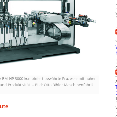
e BM-HP 3000 kombiniert bewährte Prozesse mit hoher
 und Produktivität.
–
Bild: Otto Bihler Maschinenfabrik
nute