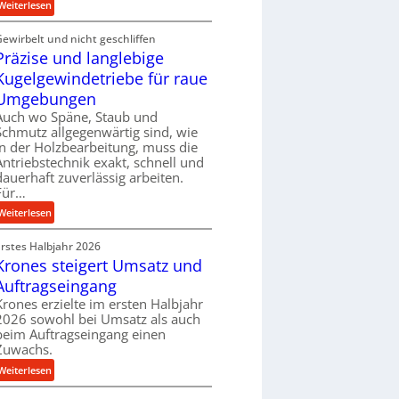
:
e
Weiterlesen
r
K
n
a
Gewirbelt und nicht geschliffen
u
M
s
Präzise und langlebige
g
i
c
e
t
Kugelgewindetriebe für raue
h
l
t
Umgebungen
a
g
e
Auch wo Späne, Staub und
l
e
l
Schmutz allgegenwärtig sind, wie
l
w
s
in der Holzbearbeitung, muss die
s
i
t
Antriebstechnik exakt, schnell und
e
n
a
dauerhaft zuverlässig arbeiten.
n
Für…
d
n
s
e
d
:
Weiterlesen
o
t
P
r
r
Erstes Halbjahr 2026
r
e
i
Krones steigert Umsatz und
ä
n
e
z
Auftragseingang
b
i
Krones erzielte im ersten Halbjahr
u
s
2026 sowohl bei Umsatz als auch
n
e
beim Auftragseingang einen
d
Zuwachs.
u
H
n
:
Weiterlesen
y
d
K
d
l