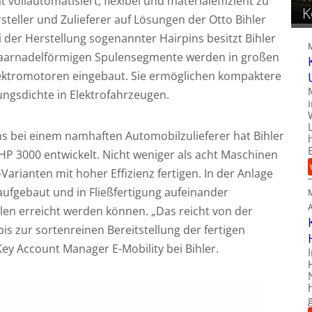
t vollautomatisiert, flexibel und materialeffizient zu
K
rsteller und Zulieferer auf Lösungen der Otto Bihler
 der Herstellung sogenannter Hairpins besitzt Bihler
 haarnadelförmigen Spulensegmente werden in großen
lektromotoren eingebaut. Sie ermöglichen kompaktere
ungsdichte in Elektrofahrzeugen.
ins bei einem namhaften Automobilzulieferer hat Bihler
P 3000 entwickelt. Nicht weniger als acht Maschinen
arianten mit hoher Effizienz fertigen. In der Anlage
aufgebaut und in Fließfertigung aufeinander
en erreicht werden können. „Das reicht von der
s zur sortenreinen Bereitstellung der fertigen
Key Account Manager E-Mobility bei Bihler.