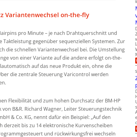
tz Variantenwechsel on-the-fly
Hairpins pro Minute – je nach Drahtquerschnitt und
che Taktleistung gegenüber sequenziellen Systemen. Zur
uch die schnellen Variantenwechsel bei. Die Umstellung
ge von einer Variante auf die andere erfolgt on-the-
vollautomatisch auf das neue Produkt ein, ohne die
ber die zentrale Steuerung Varicontrol werden
en.
hen Flexibilität und zum hohen Durchsatz der BM-HP
ik von B&R. Richard Wagner, Leiter Steuerungstechnik
mbH & Co. KG, nennt dafür ein Beispiel: „Auf den
h derzeit bis zu 14 elektronische Kurvenscheiben
programmgesteuert und rückwirkungsfrei wechseln