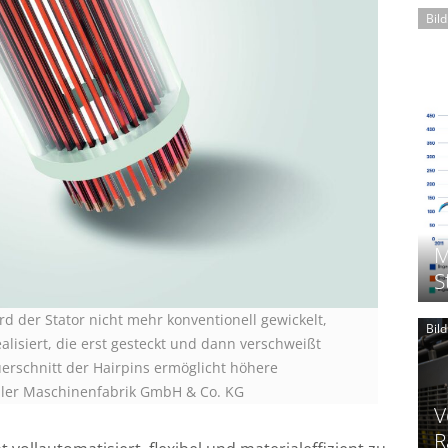
Bil
M
S
d der Stator nicht mehr konventionell gewickelt,
Bil
alisiert, die erst gesteckt und dann verschweißt
erschnitt der Hairpins ermöglicht höhere
ihler Maschinenfabrik GmbH & Co. KG
V
R