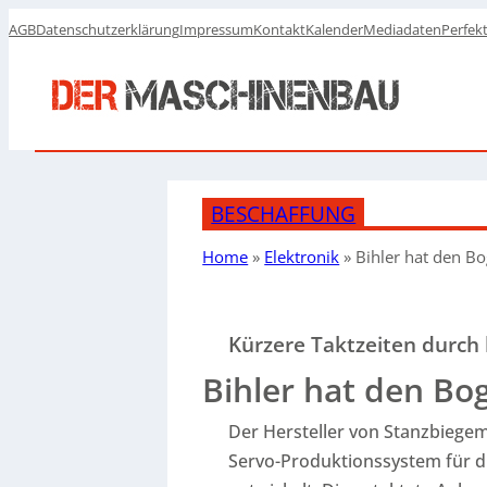
AGB
Datenschutzerklärung
Impressum
Kontakt
Kalender
Mediadaten
Perfek
BESCHAFFUNG
Home
»
Elektronik
»
Bihler hat den
Bo
Kürzere Taktzeiten durch
Bihler hat den Bo
Der Hersteller von Stanzbiege
Servo-Produktionssystem für 