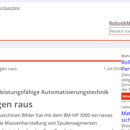
te Maschine
Robotik
M
Search
Mehr 
Rol
Per
gen raus
1. Juli 2024
Zwis
ste
Son
die 
 leistungsfähige Automatisierungstechnik
Weit
gen raus
Liefe
Mat
maschinen Bihler hat mit dem BM-HP 3000 ein neues
sic
die Massenherstellung von Spulensegmenten
Wen