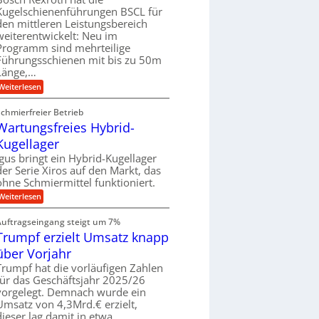
r
i
w
Kugelschienenführungen BSCL für
W
v
e
den mittleren Leistungsbereich
e
e
g
r
weiterentwickelt: Neu im
u
u
k
n
Programm sind mehrteilige
n
z
d
Führungsschienen mit bis zu 50m
g
e
M
e
Länge,…
u
a
n
g
:
s
Weiterlesen
k
K
c
r
u
h
Schmierfreier Betrieb
e
g
i
i
Wartungsfreies Hybrid-
e
n
s
l
e
Kugellager
l
s
n
a
c
b
Igus bringt ein Hybrid-Kugellager
u
h
a
der Serie Xiros auf den Markt, das
f
i
u
ohne Schmiermittel funktioniert.
e
n
:
Weiterlesen
e
W
n
a
Auftragseingang steigt um 7%
f
r
Trumpf erzielt Umsatz knapp
ü
t
h
u
über Vorjahr
r
n
u
g
Trumpf hat die vorläufigen Zahlen
n
s
für das Geschäftsjahr 2025/26
g
f
vorgelegt. Demnach wurde ein
e
r
Umsatz von 4,3Mrd.€ erzielt,
n
e
dieser lag damit in etwa…
B
i