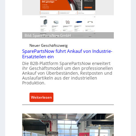
l
r
r
i
o
n
e
d
n
i
t
Bild: SparePartsNow GmbH
r
w
e
i
Neuer Geschäftszweig
k
SparePartsNow führt Ankauf von Industrie-
c
t
Ersatzteilen ein
k
e
Die B2B-Plattform SparePartsNow erweitert
e
A
ihr Geschäftsmodell um den professionellen
l
Ankauf von Überbeständen, Restposten und
n
t
Auslaufartikeln aus der industriellen
t
Produktion.
X
r
6
i
0
:
Weiterlesen
e
-
S
b
P
p
e
l
a
a
r
t
e
t
P