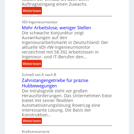
s
e
Auftragseingang einen Zuwachs.
e
e
s
b
:
Weiterlesen
u
s
u
K
n
n
VDI-Ingenieurmonitor
r
d
d
Mehr Arbeitslose, weniger Stellen
o
l
Die schwache Konjunktur zeigt
H
n
a
Auswirkungen auf den
y
e
n
Ingenieurarbeitsmarkt in Deutschland: Der
d
s
g
aktuelle VDI-/IW-Ingenieurmonitor
r
s
verzeichnet mit 58.392 Arbeitslosen in
l
a
t
Ingenieur- und IT-Berufen den…
e
u
e
:
b
Weiterlesen
l
i
M
i
i
g
Schnell von A nach B
e
g
k
e
Zahnstangengetriebe für präzise
h
e
i
r
Hubbewegungen
r
K
m
t
Die Intralogistik steht vor großen
A
u
Herausforderungen. Das Unternehmen Extor
V
U
r
g
bietet mit seiner flexiblen
e
m
b
e
Automatisierungslösung RoverLog eine
r
s
e
l
interessante Lösung. Die Basis der
g
a
Konstruktion…
i
g
l
t
t
e
:
Weiterlesen
e
z
Z
s
w
a
i
u
Kraftsensorserie
l
i
h