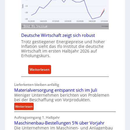
I
e
n
n
d
f
u
ü
Bild: Ifo Institut
s
r
t
Deutsche Wirtschaft zeigt sich robust
n
r
Trotz gestiegener Energiepreise und hoher
a
i
Inflation sieht das Ifo Institut die deutsche
c
Wirtschaft im ersten Halbjahr 2026 auf
e
h
Erholungskurs.
-
h
E
a
:
Weiterlesen
r
l
D
s
t
e
a
i
Lieferketten bleiben anfällig
u
t
Materialversorgung entspannt sich im Juli
g
t
z
Weniger Unternehmen berichten von Problemen
e
bei der Beschaffung von Vorprodukten.
s
t
W
c
:
Weiterlesen
e
e
M
h
i
r
Auftragseingang 1. Halbjahr
a
e
l
k
Maschinenbau-Bestellungen 5% über Vorjahr
t
W
e
z
Die Unternehmen im Maschinen- und Anlagenbau
e