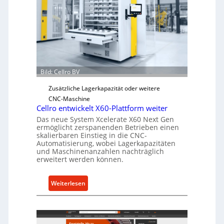
s
c
h
e
r
Ü
Bild: Cellro BV
b
e
Zusätzliche Lagerkapazität oder weitere
r
CNC-Maschine
l
Cellro entwickelt X60-Plattform weiter
a
Das neue System Xcelerate X60 Next Gen
s
ermöglicht zerspanenden Betrieben einen
skalierbaren Einstieg in die CNC-
t
Automatisierung, wobei Lagerkapazitäten
s
und Maschinenanzahlen nachträglich
c
erweitert werden können.
h
u
:
Weiterlesen
t
C
z
e
f
l
ü