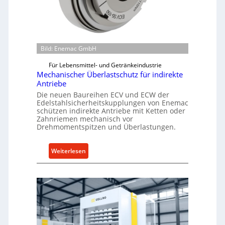
Bild: Enemac GmbH
Für Lebensmittel- und Getränkeindustrie
Mechanischer Überlastschutz für indirekte
Antriebe
Die neuen Baureihen ECV und ECW der
Edelstahlsicherheitskupplungen von Enemac
schützen indirekte Antriebe mit Ketten oder
Zahnriemen mechanisch vor
Drehmomentspitzen und Überlastungen.
:
Weiterlesen
M
e
c
h
a
n
i