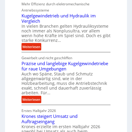
Mehr Effizienz durch elektromechanische
e
Antriebssysteme
r
Kugelgewindetrieb und Hydraulik im
f
Vergleich
o
In vielen Branchen gelten Hydrauliksysteme
r
noch immer als Nonplusultra, vor allem
m
wenn hohe Kräfte im Spiel sind. Doch es gibt
a
starke Konkurrenz…
n
:
Weiterlesen
c
K
e
Gewirbelt und nicht geschliffen
u
b
Präzise und langlebige Kugelgewindetriebe
g
e
für raue Umgebungen
e
i
Auch wo Späne, Staub und Schmutz
l
m
allgegenwärtig sind, wie in der
g
Holzbearbeitung, muss die Antriebstechnik
D
e
exakt, schnell und dauerhaft zuverlässig
r
w
arbeiten. Für…
ü
i
:
Weiterlesen
c
n
P
k
d
Erstes Halbjahr 2026
r
p
e
Krones steigert Umsatz und
ä
r
t
Auftragseingang
z
o
r
Krones erzielte im ersten Halbjahr 2026
i
z
i
sowohl bei Umsatz als auch beim