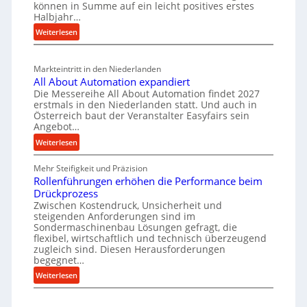
i
n
können in Summe auf ein leicht positives erstes
e
r
r
Halbjahr…
e
u
i
t
i
:
Weiterlesen
a
g
s
M
n
l
b
a
c
v
a
Markteintritt in den Niederlanden
s
h
e
u
All About Automation expandiert
c
a
r
Die Messereihe All About Automation findet 2027
p
h
s
f
erstmals in den Niederlanden statt. Und auch in
r
i
o
Österreich baut der Veranstalter Easyfairs sein
t
o
n
Angebot…
r
z
e
z
g
:
Weiterlesen
e
n
e
u
A
i
b
n
s
Mehr Steifigkeit und Präzision
l
g
a
g
s
Rollenführungen erhöhen die Performance beim
l
t
u
e
Drückprozess
A
e
-
s
Zwischen Kostendruck, Unsicherheit und
n
b
B
steigenden Anforderungen sind im
i
t
o
Sondermaschinenbau Lösungen gefragt, die
e
s
c
u
flexibel, wirtschaftlich und technisch überzeugend
s
p
h
t
zugleich sind. Diesen Herausforderungen
t
a
begegnet…
A
r
e
n
u
o
:
Weiterlesen
l
n
t
R
b
l
t
o
o
u
u