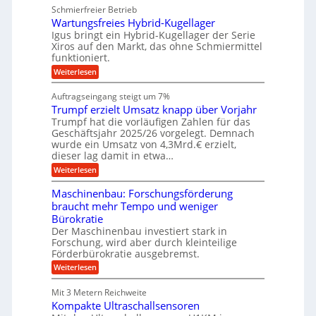
u
u
e
Schmierfreier Betrieb
e
n
e
g
g
u
d
Wartungsfreies Hybrid-Kugellager
e
n
u
g
M
l
Igus bringt ein Hybrid-Kugellager der Serie
n
k
a
s
Xiros auf den Markt, das ohne Schmiermittel
g
r
s
c
funktioniert.
e
e
c
h
n
i
h
:
Weiterlesen
i
s
i
W
e
l
n
a
n
Auftragseingang steigt um 7%
a
e
r
e
u
Trumpf erzielt Umsatz knapp über Vorjahr
n
t
n
f
b
u
Trumpf hat die vorläufigen Zahlen für das
f
a
n
ü
Geschäftsjahr 2025/26 vorgelegt. Demnach
u
g
h
wurde ein Umsatz von 4,3Mrd.€ erzielt,
s
r
dieser lag damit in etwa…
f
u
:
r
Weiterlesen
n
T
e
g
r
i
e
Maschinenbau: Forschungsförderung
u
e
n
braucht mehr Tempo und weniger
m
s
B
Bürokratie
p
H
S
f
y
Der Maschinenbau investiert stark in
C
e
b
L
Forschung, wird aber durch kleinteilige
r
r
w
Förderbürokratie ausgebremst.
z
i
e
:
Weiterlesen
i
d
i
M
e
-
t
a
l
K
e
Mit 3 Metern Reichweite
s
t
u
r
Kompakte Ultraschallsensoren
c
U
g
e
h