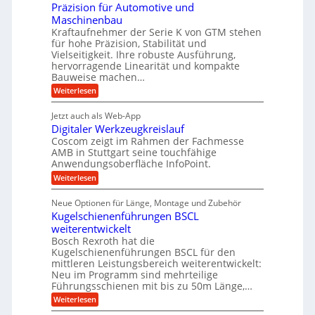
c
n
Präzision für Automotive und
o
n
n
h
d
s
Maschinenbau
s
d
t
A
Kraftaufnehmer der Serie K von GTM stehen
e
e
a
für hohe Präzision, Stabilität und
u
n
,
t
Vielseitigkeit. Ihre robuste Ausführung,
g
f
w
r
hervorragende Linearität und kompakte
e
t
e
i
Bauweise machen…
n
r
g
n
e
:
Weiterlesen
e
a
P
i
b
t
r
g
g
e
Jetzt auch als Web-App
r
ä
s
i
e
f
Digitaler Werkzeugkreislauf
z
e
e
i
Coscom zeigt im Rahmen der Fachmesse
r
ü
b
s
i
AMB in Stuttgart seine touchfähige
S
r
e
i
Anwendungsoberfläche InfoPoint.
n
f
t
r
o
ü
:
g
Weiterlesen
n
e
a
r
D
f
a
l
u
p
i
ü
Neue Optionen für Länge, Montage und Zubehör
n
r
g
l
e
r
ä
Kugelschienenführungen BSCL
i
g
A
e
U
z
t
weiterentwickelt
u
i
n
m
a
t
Bosch Rexroth hat die
s
l
o
g
Kugelschienenführungen BSCL für den
e
e
m
e
mittleren Leistungsbereich weiterentwickelt:
H
r
o
Neu im Programm sind mehrteilige
u
b
W
t
b
Führungsschienen mit bis zu 50m Länge,…
e
i
u
b
r
v
:
Weiterlesen
n
e
k
e
K
w
z
g