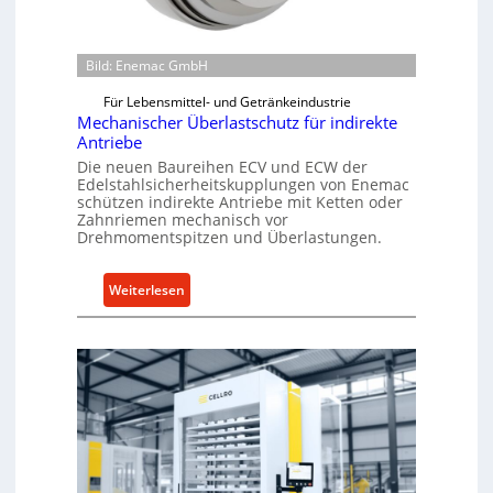
Bild: Enemac GmbH
Für Lebensmittel- und Getränkeindustrie
Mechanischer Überlastschutz für indirekte
Antriebe
Die neuen Baureihen ECV und ECW der
Edelstahlsicherheitskupplungen von Enemac
schützen indirekte Antriebe mit Ketten oder
Zahnriemen mechanisch vor
Drehmomentspitzen und Überlastungen.
:
Weiterlesen
M
e
c
h
a
n
i
s