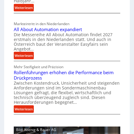
r
Halbjahr…
u
i
i
t
:
Weiterlesen
g
a
n
s
M
l
b
a
c
v
a
Markteintritt in den Niederlanden
s
h
e
u
All About Automation expandiert
c
a
r
p
Die Messereihe All About Automation findet 2027
h
s
f
erstmals in den Niederlanden statt. Und auch in
r
i
o
Österreich baut der Veranstalter Easyfairs sein
t
o
n
Angebot…
r
z
z
e
g
:
Weiterlesen
e
e
n
u
A
i
b
s
n
Mehr Steifigkeit und Präzision
l
g
a
s
g
Rollenführungen erhöhen die Performance beim
l
t
u
e
e
Drückprozess
A
-
s
Zwischen Kostendruck, Unsicherheit und steigenden
n
b
B
Anforderungen sind im Sondermaschinenbau
i
t
o
Lösungen gefragt, die flexibel, wirtschaftlich und
e
s
c
u
technisch überzeugend zugleich sind. Diesen
s
p
h
t
Herausforderungen begegnet…
t
a
A
r
:
Weiterlesen
e
n
u
o
R
l
n
t
b
o
l
t
o
u
l
u
s
m
Bild: Koenig & Bauer AG
l
s
n
i