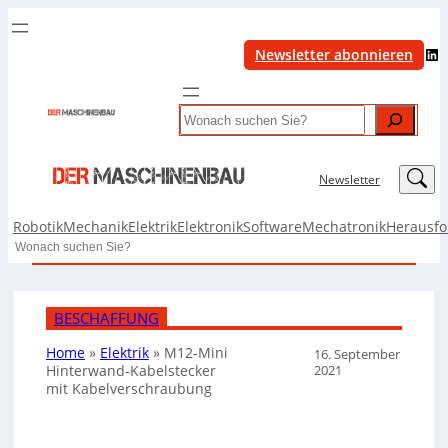
LinkedIn
Newsletter abonnieren
Search
LinkedIn
Newsletter
Robotik
Mechanik
Elektrik
Elektronik
Software
Mechatronik
Herausf
Search
BESCHAFFUNG
Home
»
Elektrik
»
M12-Mini
16. September
2021
Hinterwand-Kabelstecker
mit Kabelverschraubung