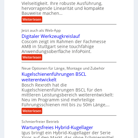
a
Vielseitigkeit. Ihre robuste Ausführung,
u
e
n
,
hervorragende Linearität und kompakte
g
f
t
w
Bauweise machen…
e
t
r
e
n
:
Weiterlesen
r
g
i
P
n
e
a
r
e
i
Jetzt auch als Web-App
t
ä
g
b
g
Digitaler Werkzeugkreislauf
r
z
s
i
i
e
Coscom zeigt im Rahmen der Fachmesse
e
e
s
e
AMB in Stuttgart seine touchfähige
f
r
b
i
Anwendungsoberfläche InfoPoint.
i
ü
S
e
o
n
:
Weiterlesen
f
n
r
t
D
ü
f
g
r
e
i
r
ü
Neue Optionen für Länge, Montage und Zubehör
a
g
a
l
p
r
Kugelschienenführungen BSCL
i
n
r
A
u
l
t
ä
weiterentwickelt
u
g
e
e
a
z
t
Bosch Rexroth hat die
l
U
i
n
o
Kugelschienenführungen BSCL für den
e
s
m
m
mittleren Leistungsbereich weiterentwickelt:
r
e
o
Neu im Programm sind mehrteilige
g
W
H
t
Führungsschienen mit bis zu 50m Länge,…
e
u
e
i
r
b
v
:
Weiterlesen
b
k
b
e
K
u
z
e
u
u
Schmierfreier Betrieb
e
w
n
n
g
u
e
d
Wartungsfreies Hybrid-Kugellager
e
g
g
g
M
l
Igus bringt ein Hybrid-Kugellager der Serie
e
k
u
a
s
Xiros auf den Markt, das ohne Schmiermittel