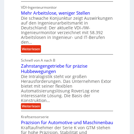
b
K
s
u
u
VDI-Ingenieurmonitor
r
n
n
Mehr Arbeitslose, weniger Stellen
o
d
Die schwache Konjunktur zeigt Auswirkungen
d
n
l
auf den Ingenieurarbeitsmarkt in
H
e
a
Deutschland: Der aktuelle VDI-/IW-
y
s
n
Ingenieurmonitor verzeichnet mit 58.392
d
s
Arbeitslosen in Ingenieur- und IT-Berufen
g
r
t
den…
l
a
e
e
:
Weiterlesen
u
i
b
M
l
g
i
Schnell von A nach B
e
i
e
Zahnstangengetriebe für präzise
g
h
k
r
Hubbewegungen
e
r
i
t
Die Intralogistik steht vor großen
K
A
m
Herausforderungen. Das Unternehmen Extor
U
u
r
bietet mit seiner flexiblen
V
m
g
b
Automatisierungslösung RoverLog eine
e
s
e
e
interessante Lösung. Die Basis der
r
a
l
Konstruktion…
i
g
t
g
t
:
Weiterlesen
l
z
Z
e
s
a
e
u
Kraftsensorserie
w
l
h
i
n
Präzision für Automotive und Maschinenbau
i
o
n
c
d
s
Kraftaufnehmer der Serie K von GTM stehen
n
s
t
h
für hohe Präzision, Stabilität und
A
d
e