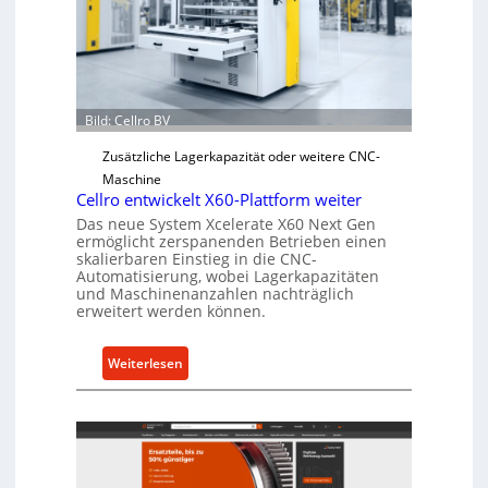
c
h
e
r
Ü
b
Bild: Cellro BV
e
Zusätzliche Lagerkapazität oder weitere CNC-
r
Maschine
l
Cellro entwickelt X60-Plattform weiter
a
Das neue System Xcelerate X60 Next Gen
s
ermöglicht zerspanenden Betrieben einen
t
skalierbaren Einstieg in die CNC-
Automatisierung, wobei Lagerkapazitäten
s
und Maschinenanzahlen nachträglich
c
erweitert werden können.
h
u
:
Weiterlesen
t
C
z
e
f
l
ü
l
r
r
i