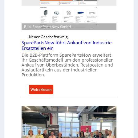
o
n
e
d
n
i
t
r
Bild: SparePartsNow GmbH
w
e
i
Neuer Geschäftszweig
k
c
SparePartsNow führt Ankauf von Industrie-
t
Ersatzteilen ein
k
e
Die B2B-Plattform SparePartsNow erweitert
e
A
ihr Geschäftsmodell um den professionellen
l
n
Ankauf von Überbeständen, Restposten und
t
Auslaufartikeln aus der industriellen
t
X
Produktion.
r
6
i
0
:
e
Weiterlesen
-
S
b
P
p
e
l
a
a
r
t
e
t
P
f
a