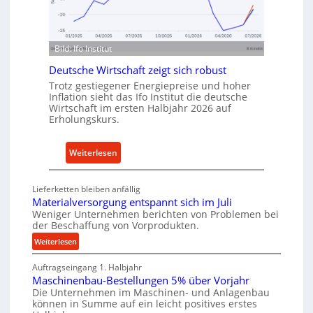
n
n
d
f
u
ü
s
Bild: Ifo Institut
r
t
n
Deutsche Wirtschaft zeigt sich robust
r
a
Trotz gestiegener Energiepreise und hoher
i
Inflation sieht das Ifo Institut die deutsche
c
e
Wirtschaft im ersten Halbjahr 2026 auf
h
Erholungskurs.
-
h
E
a
r
:
Weiterlesen
l
s
D
t
a
e
i
Lieferketten bleiben anfällig
t
u
g
Materialversorgung entspannt sich im Juli
z
t
Weniger Unternehmen berichten von Problemen bei
e
t
der Beschaffung von Vorprodukten.
s
W
e
c
:
Weiterlesen
e
i
M
h
r
l
Auftragseingang 1. Halbjahr
a
e
k
Maschinenbau-Bestellungen 5% über Vorjahr
e
t
W
z
Die Unternehmen im Maschinen- und Anlagenbau
e
n
i
können in Summe auf ein leicht positives erstes
e
r
e