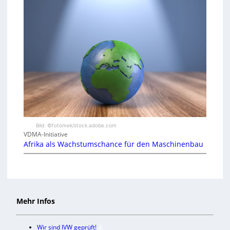
Bild: ©fotomek/stock.adobe.com
VDMA-Initiative
Afrika als Wachstumschance für den Maschinenbau
Mehr Infos
Wir sind IVW geprüft!