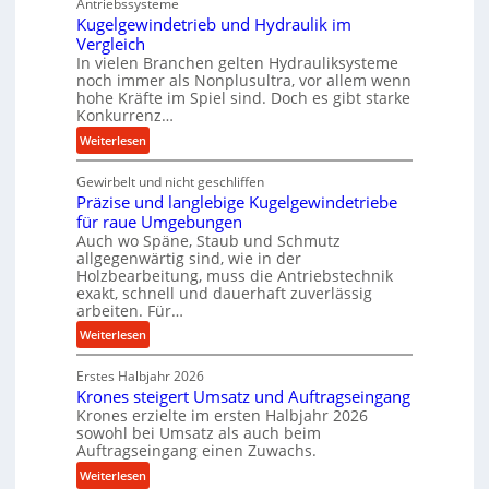
Antriebssysteme
f
Kugelgewindetrieb und Hydraulik im
o
Vergleich
In vielen Branchen gelten Hydrauliksysteme
r
noch immer als Nonplusultra, vor allem wenn
m
hohe Kräfte im Spiel sind. Doch es gibt starke
a
Konkurrenz…
n
:
Weiterlesen
c
K
e
Gewirbelt und nicht geschliffen
u
b
Präzise und langlebige Kugelgewindetriebe
g
e
für raue Umgebungen
e
i
Auch wo Späne, Staub und Schmutz
l
m
allgegenwärtig sind, wie in der
g
D
Holzbearbeitung, muss die Antriebstechnik
e
r
exakt, schnell und dauerhaft zuverlässig
w
arbeiten. Für…
ü
i
c
:
Weiterlesen
n
k
P
d
p
Erstes Halbjahr 2026
r
e
r
Krones steigert Umsatz und Auftragseingang
ä
t
Krones erzielte im ersten Halbjahr 2026
o
z
r
sowohl bei Umsatz als auch beim
z
i
Auftragseingang einen Zuwachs.
i
e
s
e
:
Weiterlesen
s
e