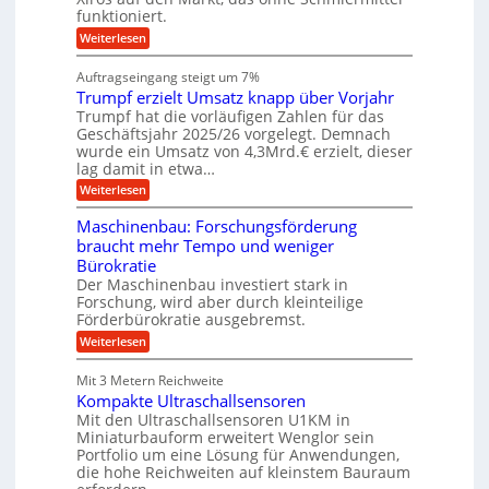
r
n
s
n
c
funktioniert.
e
g
c
h
i
e
h
:
Weiterlesen
i
s
n
i
W
e
l
n
a
n
Auftragseingang steigt um 7%
a
e
r
e
u
Trumpf erzielt Umsatz knapp über Vorjahr
n
t
n
f
b
u
Trumpf hat die vorläufigen Zahlen für das
f
a
n
ü
Geschäftsjahr 2025/26 vorgelegt. Demnach
u
g
h
wurde ein Umsatz von 4,3Mrd.€ erzielt, dieser
s
r
lag damit in etwa…
f
u
:
r
Weiterlesen
n
T
e
g
r
i
e
Maschinenbau: Forschungsförderung
u
e
n
braucht mehr Tempo und weniger
m
s
B
Bürokratie
p
H
S
f
y
Der Maschinenbau investiert stark in
C
e
b
L
Forschung, wird aber durch kleinteilige
r
r
w
Förderbürokratie ausgebremst.
z
i
e
:
Weiterlesen
i
d
i
M
e
-
t
a
l
K
e
Mit 3 Metern Reichweite
s
t
u
r
Kompakte Ultraschallsensoren
c
U
g
e
h
Mit den Ultraschallsensoren U1KM in
m
e
n
i
s
l
Miniaturbauform erweitert Wenglor sein
t
n
a
l
Portfolio um eine Lösung für Anwendungen,
w
e
t
a
i
die hohe Reichweiten auf kleinstem Bauraum
n
z
g
c