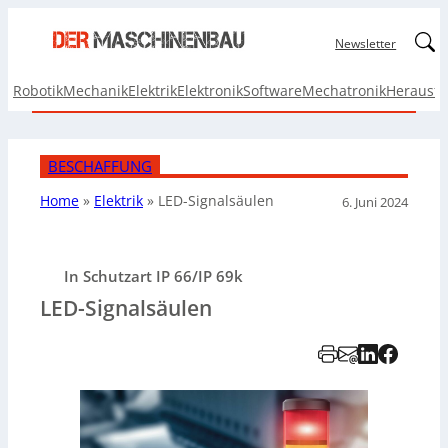
Linked
Newsletter
Robotik
Mechanik
Elektrik
Elektronik
Software
Mechatronik
Herausf
BESCHAFFUNG
Home
»
Elektrik
»
LED-Signalsäulen
6. Juni 2024
In Schutzart IP 66/IP 69k
LED-Signalsäulen