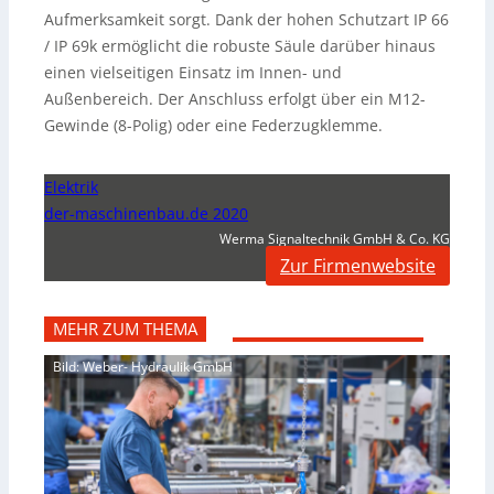
Aufmerksamkeit sorgt. Dank der hohen Schutzart IP 66
/ IP 69k ermöglicht die robuste Säule darüber hinaus
einen vielseitigen Einsatz im Innen- und
Außenbereich. Der Anschluss erfolgt über ein M12-
Gewinde (8-Polig) oder eine Federzugklemme.
Elektrik
der-maschinenbau.de 2020
Werma Signaltechnik GmbH & Co. KG
Zur Firmenwebsite
MEHR ZUM THEMA
Bild: Weber- Hydraulik GmbH