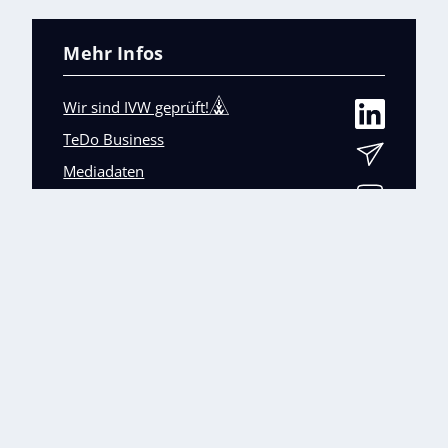
Mehr Infos
Wir sind IVW geprüft!
TeDo Business
Mediadaten
Abo-Service
Unsere weiteren Fachmagazine
+
Impressum
Datenschutz
AGB
Barrierefreiheit
Cookies & Datenverarbeitung
Kontakt
© TeDo Verlag GmbH 2026 All rights reserved.