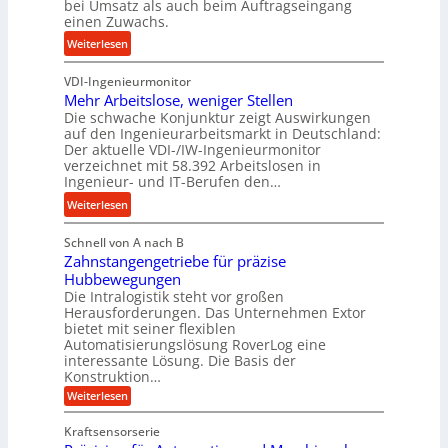
r
bei Umsatz als auch beim Auftragseingang
i
z
einen Zuwachs.
i
s
e
e
:
Weiterlesen
e
s
b
K
u
s
u
VDI-Ingenieurmonitor
r
n
n
Mehr Arbeitslose, weniger Stellen
o
d
Die schwache Konjunktur zeigt Auswirkungen
d
n
l
auf den Ingenieurarbeitsmarkt in Deutschland:
H
e
a
Der aktuelle VDI-/IW-Ingenieurmonitor
y
s
n
verzeichnet mit 58.392 Arbeitslosen in
d
s
Ingenieur- und IT-Berufen den…
g
r
t
l
:
Weiterlesen
a
e
e
M
u
i
b
Schnell von A nach B
e
l
g
i
Zahnstangengetriebe für präzise
h
i
e
g
Hubbewegungen
r
k
r
Die Intralogistik steht vor großen
e
A
i
t
Herausforderungen. Das Unternehmen Extor
K
r
m
bietet mit seiner flexiblen
U
u
b
Automatisierungslösung RoverLog eine
V
m
g
e
interessante Lösung. Die Basis der
e
s
e
Konstruktion…
i
r
a
l
t
:
Weiterlesen
g
t
g
Z
s
l
a
z
e
Kraftsensorserie
l
h
e
u
w