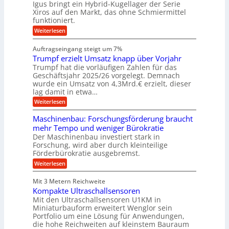
M
e
l
Igus bringt ein Hybrid-Kugellager der Serie
n
k
a
g
s
Xiros auf den Markt, das ohne Schmiermittel
g
r
s
u
c
funktioniert.
e
c
e
n
h
i
h
:
g
Weiterlesen
i
n
s
i
W
e
e
l
n
a
n
n
Auftragseingang steigt um 7%
a
e
r
e
u
Trumpf erzielt Umsatz knapp über Vorjahr
n
t
n
f
b
u
Trumpf hat die vorläufigen Zahlen für das
f
a
n
ü
Geschäftsjahr 2025/26 vorgelegt. Demnach
u
g
h
wurde ein Umsatz von 4,3Mrd.€ erzielt, dieser
s
r
lag damit in etwa…
f
u
:
r
Weiterlesen
n
T
e
g
r
i
e
Maschinenbau: Forschungsförderung braucht
u
e
n
mehr Tempo und weniger Bürokratie
m
s
B
Der Maschinenbau investiert stark in
p
H
S
Forschung, wird aber durch kleinteilige
f
y
C
e
b
Förderbürokratie ausgebremst.
L
r
r
w
:
Weiterlesen
z
i
e
M
i
d
i
a
e
-
Mit 3 Metern Reichweite
t
s
l
K
e
Kompakte Ultraschallsensoren
c
t
u
r
h
Mit den Ultraschallsensoren U1KM in
U
g
e
i
Miniaturbauform erweitert Wenglor sein
m
e
n
n
Portfolio um eine Lösung für Anwendungen,
s
l
t
e
a
l
die hohe Reichweiten auf kleinstem Bauraum
w
n