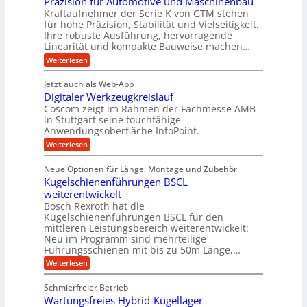
Präzision für Automotive und Maschinenbau
o
n
i
n
s
Kraftaufnehmer der Serie K von GTM stehen
i
s
c
t
d
für hohe Präzision, Stabilität und Vielseitigkeit.
n
e
a
h
Ihre robuste Ausführung, hervorragende
A
d
n
,
Linearität und kompakte Bauweise machen…
u
g
e
w
:
e
Weiterlesen
f
t
e
P
n
t
r
r
g
n
Jetzt auch als Web-App
r
ä
e
i
i
Digitaler Werkzeugkreislauf
z
t
a
e
g
i
r
Coscom zeigt im Rahmen der Fachmesse AMB
g
b
s
i
in Stuttgart seine touchfähige
e
s
i
e
e
Anwendungsoberfläche InfoPoint.
r
o
b
e
f
:
Weiterlesen
S
n
e
i
D
f
ü
f
t
i
ü
ü
n
Neue Optionen für Länge, Montage und Zubehör
r
e
g
r
r
g
Kugelschienenführungen BSCL
r
i
A
l
p
a
t
weiterentwickelt
u
r
a
l
a
t
ä
n
Bosch Rexroth hat die
u
e
l
o
z
Kugelschienenführungen BSCL für den
g
e
e
m
i
n
mittleren Leistungsbereich weiterentwickelt:
r
o
s
U
Neu im Programm sind mehrteilige
W
t
e
m
Führungsschienen mit bis zu 50m Länge,…
e
i
H
r
g
v
u
:
Weiterlesen
k
e
b
K
e
z
u
b
u
b
Schmierfreier Betrieb
e
n
e
g
u
u
d
Wartungsfreies Hybrid-Kugellager
w
e
g