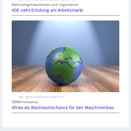
Elektroingenieurinnen und -ingenieure
VDE sieht Erholung am Arbeitsmarkt
Bild: ©fotomek/stock.adobe.com
VDMA-Initiative
Afrika als Wachstumschance für den Maschinenbau