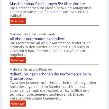
Maschinenbau-Bestellungen 5% über Vorjahr
t
Die Unternehmen im Maschinen- und Anlagenbau
e
können in Summe auf ein leicht positives erstes
r
Halbjahr…
i
:
Weiterlesen
a
M
l
a
v
Markteintritt in den Niederlanden
s
e
All About Automation expandiert
c
r
Die Messereihe All About Automation findet 2027
h
s
erstmals in den Niederlanden statt. Und auch in
i
o
Österreich baut der Veranstalter Easyfairs sein
n
Angebot…
r
e
g
:
Weiterlesen
n
u
A
b
n
Mehr Steifigkeit und Präzision
l
a
g
Rollenführungen erhöhen die Performance beim
l
u
e
Drückprozess
A
-
Zwischen Kostendruck, Unsicherheit und steigenden
n
b
B
Anforderungen sind im Sondermaschinenbau
t
o
Lösungen gefragt, die flexibel, wirtschaftlich und
e
s
u
technisch überzeugend zugleich sind. Diesen
s
p
t
Herausforderungen begegnet…
t
a
A
:
Weiterlesen
e
n
u
R
l