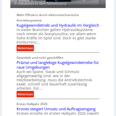
e
Produktion in den Mittelstand
P
e
Mehr Effizienz durch elektromechanische
r
Antriebssysteme
f
Kugelgewindetrieb und Hydraulik im Vergleich
o
In vielen Branchen gelten Hydrauliksysteme
r
noch immer als Nonplusultra, vor allem wenn
m
hohe Kräfte im Spiel sind. Doch es gibt starke
a
Konkurrenz…
n
:
Weiterlesen
c
K
e
Gewirbelt und nicht geschliffen
u
b
Präzise und langlebige Kugelgewindetriebe für
g
e
raue Umgebungen
e
i
Auch wo Späne, Staub und Schmutz
l
m
allgegenwärtig sind, wie in der
g
Holzbearbeitung, muss die Antriebstechnik
D
e
exakt, schnell und dauerhaft zuverlässig
r
w
arbeiten. Für…
ü
i
:
Weiterlesen
c
n
P
k
d
Erstes Halbjahr 2026
r
p
e
Krones steigert Umsatz und Auftragseingang
ä
r
t
Krones erzielte im ersten Halbjahr 2026 sowohl
z
o