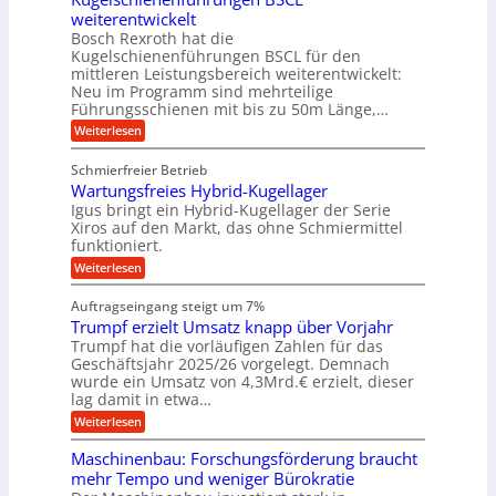
A
l
p
a
t
weiterentwickelt
u
r
a
l
a
t
ä
n
Bosch Rexroth hat die
u
e
l
o
z
Kugelschienenführungen BSCL für den
g
e
e
m
i
n
mittleren Leistungsbereich weiterentwickelt:
r
o
s
U
Neu im Programm sind mehrteilige
W
t
e
m
Führungsschienen mit bis zu 50m Länge,…
e
i
H
r
g
v
u
:
Weiterlesen
k
e
b
K
e
z
u
b
u
b
Schmierfreier Betrieb
e
n
e
g
u
u
d
Wartungsfreies Hybrid-Kugellager
w
e
g
M
e
l
Igus bringt ein Hybrid-Kugellager der Serie
n
k
a
g
s
Xiros auf den Markt, das ohne Schmiermittel
g
r
s
u
c
funktioniert.
e
c
e
n
h
i
h
:
g
Weiterlesen
i
n
s
i
W
e
e
l
n
a
n
n
Auftragseingang steigt um 7%
a
e
r
e
u
Trumpf erzielt Umsatz knapp über Vorjahr
n
t
n
f
b
u
Trumpf hat die vorläufigen Zahlen für das
f
a
n
ü
Geschäftsjahr 2025/26 vorgelegt. Demnach
u
g
h
wurde ein Umsatz von 4,3Mrd.€ erzielt, dieser
s
r
lag damit in etwa…
f
u
:
r
Weiterlesen
n
T
e
g
r
i
e
Maschinenbau: Forschungsförderung braucht
u
e
n
mehr Tempo und weniger Bürokratie
m
s
B