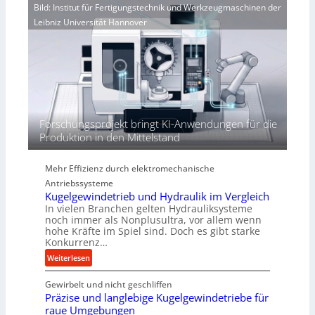
i
Bild: Institut für Fertigungstechnik und Werkzeugmaschinen der
e
r
e
Leibniz Universität Hannover
r
j
r
h
a
t
ö
h
h
r
e
n
d
i
Forschungsprojekt bringt KI-Anwendungen für die
e
Produktion in den Mittelstand
P
e
Mehr Effizienz durch elektromechanische
r
Antriebssysteme
f
Kugelgewindetrieb und Hydraulik im Vergleich
o
In vielen Branchen gelten Hydrauliksysteme
r
noch immer als Nonplusultra, vor allem wenn
m
hohe Kräfte im Spiel sind. Doch es gibt starke
a
Konkurrenz…
n
:
Weiterlesen
c
K
e
Gewirbelt und nicht geschliffen
u
b
Präzise und langlebige Kugelgewindetriebe für
g
e
raue Umgebungen
e