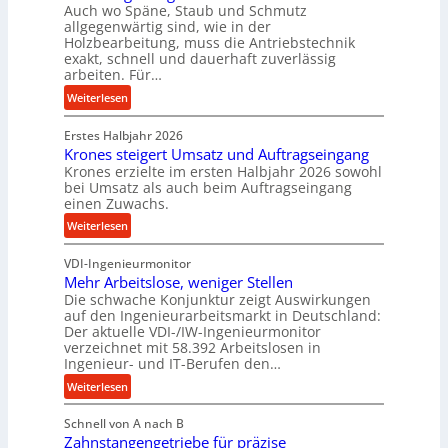
i
Auch wo Späne, Staub und Schmutz
l
m
allgegenwärtig sind, wie in der
g
Holzbearbeitung, muss die Antriebstechnik
D
e
exakt, schnell und dauerhaft zuverlässig
r
w
arbeiten. Für…
ü
i
:
Weiterlesen
c
n
P
k
d
Erstes Halbjahr 2026
r
p
e
Krones steigert Umsatz und Auftragseingang
ä
r
t
Krones erzielte im ersten Halbjahr 2026 sowohl
z
o
r
bei Umsatz als auch beim Auftragseingang
i
z
einen Zuwachs.
i
s
e
e
:
Weiterlesen
e
s
b
K
u
s
u
VDI-Ingenieurmonitor
r
n
n
Mehr Arbeitslose, weniger Stellen
o
d
Die schwache Konjunktur zeigt Auswirkungen
d
n
l
auf den Ingenieurarbeitsmarkt in Deutschland:
H
e
a
Der aktuelle VDI-/IW-Ingenieurmonitor
y
s
n
verzeichnet mit 58.392 Arbeitslosen in
d
s
Ingenieur- und IT-Berufen den…
g
r
t
l
:
Weiterlesen
a
e
e
M
u
i
b
Schnell von A nach B
e
l
g
i
Zahnstangengetriebe für präzise
h