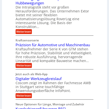
i
e
g
Hubbewegungen
r
k
r
Die Intralogistik steht vor großen
e
A
i
t
Herausforderungen. Das Unternehmen Extor
K
r
m
bietet mit seiner flexiblen
U
u
b
Automatisierungslösung RoverLog eine
V
m
g
e
interessante Lösung. Die Basis der
e
s
e
Konstruktion…
i
r
a
l
t
:
Weiterlesen
g
t
g
Z
s
l
a
z
e
Kraftsensorserie
l
h
e
u
w
Präzision für Automotive und Maschinenbau
o
n
i
n
s
Kraftaufnehmer der Serie K von GTM stehen
i
s
c
t
d
für hohe Präzision, Stabilität und Vielseitigkeit.
n
e
a
h
Ihre robuste Ausführung, hervorragende
A
d
n
,
Linearität und kompakte Bauweise machen…
u
g
e
w
:
e
Weiterlesen
f
t
e
P
n
t
r
r
g
n
Jetzt auch als Web-App
r
ä
e
i
i
Digitaler Werkzeugkreislauf
z
t
a
e
g
i
r
Coscom zeigt im Rahmen der Fachmesse AMB
g
b
s
i
in Stuttgart seine touchfähige
e
s
i
e
e
Anwendungsoberfläche InfoPoint.
r
o
b
e
f
:
Weiterlesen
S
n
e
i
D
f
ü
f
t
i
ü
ü
n
Neue Optionen für Länge, Montage und Zubehör
r
e
g
r
r
g
Kugelschienenführungen BSCL
r
i