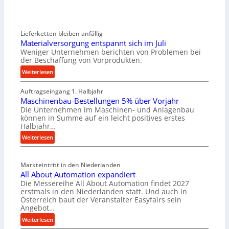
Lieferketten bleiben anfällig
Materialversorgung entspannt sich im Juli
Weniger Unternehmen berichten von Problemen bei
der Beschaffung von Vorprodukten.
:
Weiterlesen
M
Auftragseingang 1. Halbjahr
a
Maschinenbau-Bestellungen 5% über Vorjahr
t
Die Unternehmen im Maschinen- und Anlagenbau
e
können in Summe auf ein leicht positives erstes
r
Halbjahr…
i
:
Weiterlesen
a
M
l
a
v
Markteintritt in den Niederlanden
s
e
All About Automation expandiert
c
r
Die Messereihe All About Automation findet 2027
h
s
erstmals in den Niederlanden statt. Und auch in
i
o
Österreich baut der Veranstalter Easyfairs sein
n
Angebot…
r
e
g
:
Weiterlesen
n
u
A