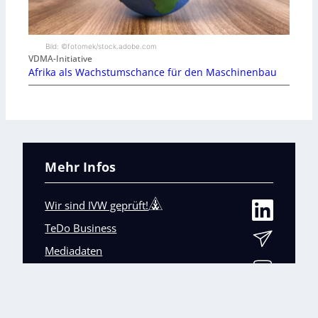
Bild: ©fotomek/stock.adobe.com
VDMA-Initiative
Afrika als Wachstumschance für den Maschinenbau
Mehr Infos
Wir sind IVW geprüft!
TeDo Business
Mediadaten
Abo-Service