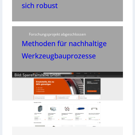
sich robust
Forschungsprojekt abgeschlossen
Methoden für nachhaltige
Werkzeugbauprozesse
Bild: SparePartsNow GmbH