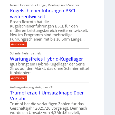
m
ü
e
i
ä
Neue Optionen für Länge, Montage und Zubehör
r
g
g
n
z
A
Kugelschienenführungen BSCL
i
e
i
u
t
s
b
weiterentwickelt
t
a
e
o
u
l
Bosch Rexroth hat die
H
m
e
n
u
Kugelschienenführungen BSCL für den
o
r
b
mittleren Leistungsbereich weiterentwickelt:
g
t
W
b
i
Neu im Programm sind mehrteilige
e
e
e
v
Führungsschienen mit bis zu 50m Länge,…
r
w
n
e
k
e
:
Weiterlesen
u
z
g
K
n
e
u
u
d
u
Schmierfreier Betrieb
n
g
M
g
g
Wartungsfreies Hybrid-Kugellager
e
a
k
e
l
s
Igus bringt ein Hybrid-Kugellager der Serie
r
n
s
c
e
Xiros auf den Markt, das ohne Schmiermittel
c
h
i
funktioniert.
h
i
s
i
n
:
Weiterlesen
l
e
e
W
a
n
n
a
u
Auftragseingang steigt um 7%
e
b
r
f
n
a
Trumpf erzielt Umsatz knapp über
t
f
u
u
Vorjahr
ü
n
h
g
Trumpf hat die vorläufigen Zahlen für das
r
s
Geschäftsjahr 2025/26 vorgelegt. Demnach
u
f
wurde ein Umsatz von 4,3Mrd.€ erzielt,
n
r