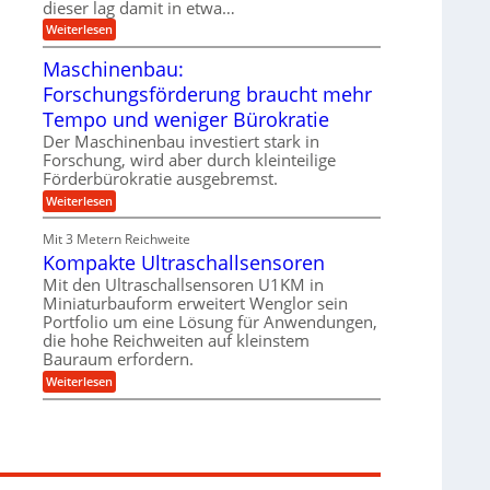
g
dieser lag damit in etwa…
e
e
i
:
Weiterlesen
n
e
T
B
s
r
Maschinenbau:
S
H
u
C
y
Forschungsförderung braucht mehr
m
L
b
p
w
Tempo und weniger Bürokratie
r
f
e
i
e
Der Maschinenbau investiert stark in
i
d
r
t
Forschung, wird aber durch kleinteilige
-
z
e
Förderbürokratie ausgebremst.
K
i
r
u
e
:
Weiterlesen
e
g
l
M
n
e
t
a
t
Mit 3 Metern Reichweite
l
U
s
w
l
m
Kompakte Ultraschallsensoren
c
i
a
s
h
c
Mit den Ultraschallsensoren U1KM in
g
a
i
k
e
Miniaturbauform erweitert Wenglor sein
t
n
e
r
z
Portfolio um eine Lösung für Anwendungen,
e
l
k
n
die hohe Reichweiten auf kleinstem
t
n
b
Bauraum erfordern.
a
a
:
p
Weiterlesen
u
K
p
:
o
ü
F
m
b
o
p
e
r
a
r
s
k
V
c
t
o