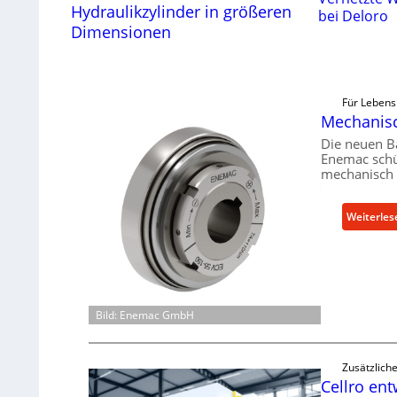
Hydraulikzylinder in größeren
bei Deloro
Dimensionen
Für Lebens
Mechanisc
Die neuen B
Enemac schü
mechanisch 
Weiterles
Bild: Enemac GmbH
Zusätzlich
Cellro ent