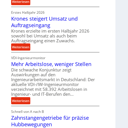
:
Weiterlesen
p
e
P
r
t
Erstes Halbjahr 2026
r
o
r
Krones steigert Umsatz und
ä
z
i
z
Auftragseingang
e
e
i
s
Krones erzielte im ersten Halbjahr 2026
b
s
sowohl bei Umsatz als auch beim
s
u
e
Auftragseingang einen Zuwachs.
n
u
:
Weiterlesen
d
n
K
H
d
VDI-Ingenieurmonitor
r
y
l
Mehr Arbeitslose, weniger Stellen
o
d
a
n
Die schwache Konjunktur zeigt
r
n
Auswirkungen auf den
e
a
g
Ingenieurarbeitsmarkt in Deutschland: Der
s
u
l
aktuelle VDI-/IW-Ingenieurmonitor
s
l
e
verzeichnet mit 58.392 Arbeitslosen in
t
i
Ingenieur- und IT-Berufen den…
b
e
k
i
:
Weiterlesen
i
i
g
M
g
m
e
Schnell von A nach B
e
e
V
K
Zahnstangengetriebe für präzise
h
r
e
u
r
t
Hubbewegungen
r
g
A