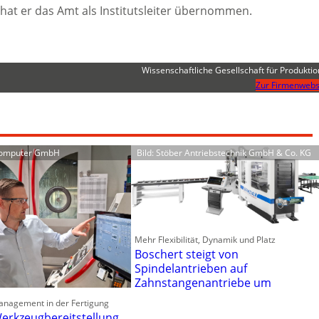
8 hat er das Amt als Institutsleiter übernommen.
Wissenschaftliche Gesellschaft für Produktio
Zur Firmenwebs
Computer GmbH
Bild: Stöber Antriebstechnik GmbH & Co. KG
Mehr Flexibilität, Dynamik und Platz
Boschert steigt von
Spindelantrieben auf
Zahnstangenantriebe um
anagement in der Fertigung
erkzeugbereitstellung