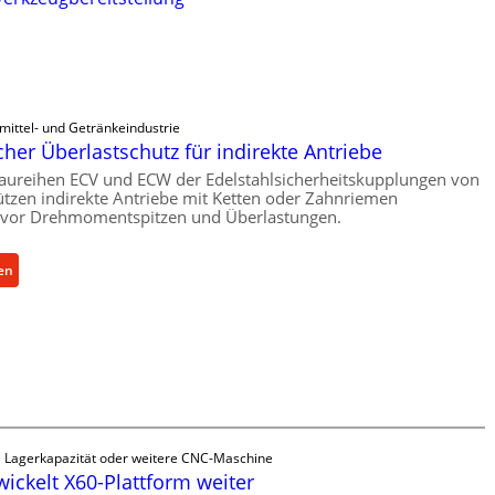
mittel- und Getränkeindustrie
her Überlastschutz für indirekte Antriebe
aureihen ECV und ECW der Edelstahlsicherheitskupplungen von
tzen indirekte Antriebe mit Ketten oder Zahnriemen
vor Drehmomentspitzen und Überlastungen.
:
en
M
e
c
h
a
n
i
s
e Lagerkapazität oder weitere CNC-Maschine
c
wickelt X60-Plattform weiter