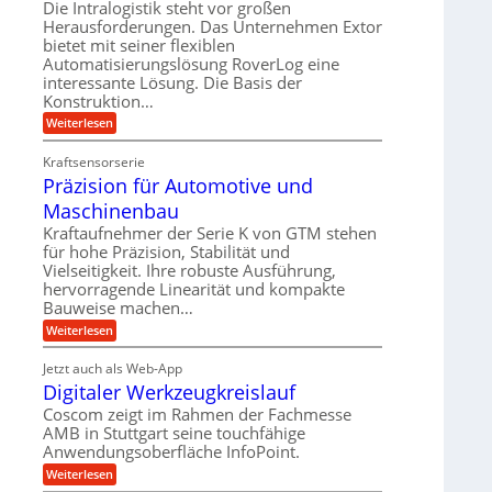
U
Die Intralogistik steht vor großen
g
e
r
m
Herausforderungen. Das Unternehmen Extor
l
l
b
bietet mit seiner flexiblen
s
e
g
Automatisierungslösung RoverLog eine
e
a
i
e
interessante Lösung. Die Basis der
i
t
c
w
Konstruktion…
t
z
h
i
:
Weiterlesen
s
u
Z
n
l
n
a
d
Kraftsensorserie
o
h
d
Präzision für Automotive und
e
n
s
A
s
t
Maschinenbau
e
u
t
r
,
a
Kraftaufnehmer der Serie K von GTM stehen
f
i
n
w
für hohe Präzision, Stabilität und
t
g
e
Vielseitigkeit. Ihre robuste Ausführung,
e
r
e
b
hervorragende Linearität und kompakte
n
n
a
Bauweise machen…
e
g
i
g
e
f
:
Weiterlesen
g
s
t
P
ü
r
e
e
r
i
Jetzt auch als Web-App
r
r
ä
i
e
Digitaler Werkzeugkreislauf
r
z
S
n
b
i
a
Coscom zeigt im Rahmen der Fachmesse
e
t
g
s
f
AMB in Stuttgart seine touchfähige
u
i
e
a
ü
Anwendungsoberfläche InfoPoint.
o
e
l
r
n
n
:
U
Weiterlesen
p
l
g
f
D
r