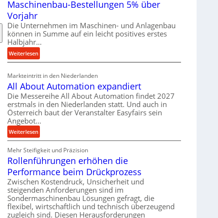
Maschinenbau-Bestellungen 5% über
t
e
Vorjahr
r
Die Unternehmen im Maschinen- und Anlagenbau
i
können in Summe auf ein leicht positives erstes
a
Halbjahr…
l
:
Weiterlesen
v
M
e
a
Markteintritt in den Niederlanden
r
s
All About Automation expandiert
s
c
Die Messereihe All About Automation findet 2027
o
h
erstmals in den Niederlanden statt. Und auch in
r
i
Österreich baut der Veranstalter Easyfairs sein
g
n
Angebot…
u
e
:
Weiterlesen
n
n
A
g
b
Mehr Steifigkeit und Präzision
l
e
a
Rollenführungen erhöhen die
l
n
u
A
t
Performance beim Drückprozess
-
b
s
Zwischen Kostendruck, Unsicherheit und
B
o
p
steigenden Anforderungen sind im
e
u
Sondermaschinenbau Lösungen gefragt, die
a
s
flexibel, wirtschaftlich und technisch überzeugend
t
n
t
zugleich sind. Diesen Herausforderungen
A
n