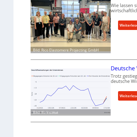
Wie lassen 
wirtschaftli
Weiterles
Bild: Rico Elastomere Projecting GmbH
Deutsche W
Trotz gestieg
deutsche Wir
Weiterles
Bild: Ifo Institut