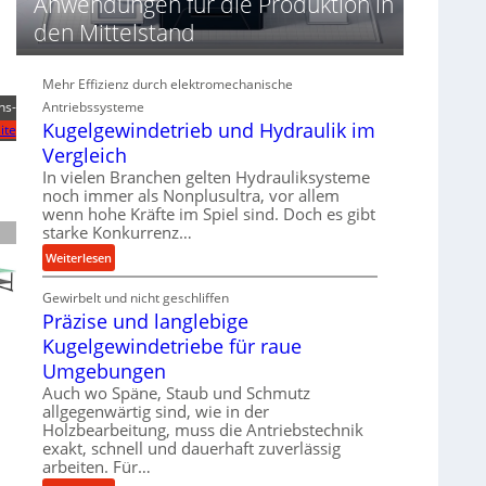
Anwendungen für die Produktion in
n
d
den Mittelstand
i
e
Mehr Effizienz durch elektromechanische
P
ns-
e
Antriebssysteme
Kugelgewindetrieb und Hydraulik im
r
ite
f
Vergleich
o
In vielen Branchen gelten Hydrauliksysteme
r
noch immer als Nonplusultra, vor allem
m
wenn hohe Kräfte im Spiel sind. Doch es gibt
a
starke Konkurrenz…
n
:
Weiterlesen
c
K
e
Gewirbelt und nicht geschliffen
u
b
Präzise und langlebige
g
e
e
Kugelgewindetriebe für raue
i
l
Umgebungen
m
g
Auch wo Späne, Staub und Schmutz
D
e
allgegenwärtig sind, wie in der
r
w
Holzbearbeitung, muss die Antriebstechnik
ü
i
exakt, schnell und dauerhaft zuverlässig
c
n
arbeiten. Für…
k
d