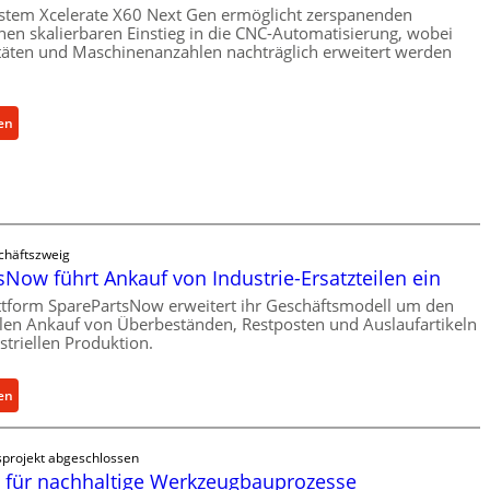
h
stem Xcelerate X60 Next Gen ermöglicht zerspanenden
e
nen skalierbaren Einstieg in die CNC-Automatisierung, wobei
täten und Maschinenanzahlen nachträglich erweitert werden
r
Ü
b
e
:
en
r
C
l
e
a
l
s
l
t
r
chäftszweig
s
o
Now führt Ankauf von Industrie-Ersatzteilen ein
c
e
ttform SparePartsNow erweitert ihr Geschäftsmodell um den
h
n
llen Ankauf von Überbeständen, Restposten und Auslaufartikeln
u
t
striellen Produktion.
t
w
z
i
:
en
f
c
S
ü
k
p
r
e
projekt abgeschlossen
a
i
l
für nachhaltige Werkzeugbauprozesse
r
n
t