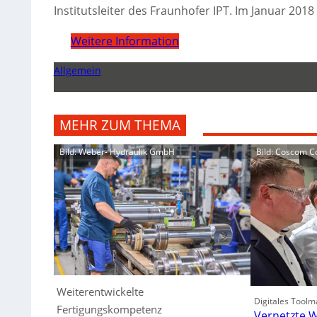
Institutsleiter des Fraunhofer IPT. Im Januar 201
Weitere Information
Allgemein
MEHR ZUM THEMA
Bild: Weber- Hydraulik GmbH
Bild: Coscom 
Weiterentwickelte
Digitales Toolm
Fertigungskompetenz
Vernetzte W