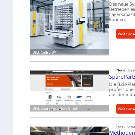
Das neue Sy
Betrieben ei
Lagerkapazi
können.
Weiterles
Bild: Cellro BV
Neuer Ges
SpareParts
Die B2B-Pla
professione
aus der indu
Bild: SparePartsNow GmbH
Weiterles
Forschungs
Methoden 