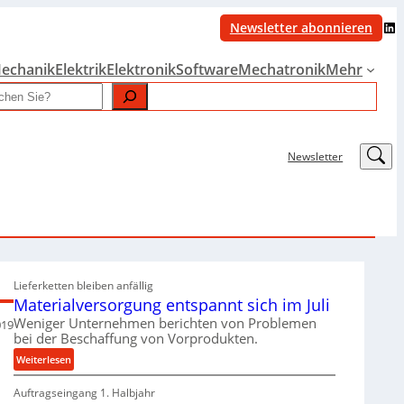
LinkedIn
Newsletter abonnieren
echanik
Elektrik
Elektronik
Software
Mechatronik
Mehr
LinkedIn
Newsletter
Lieferketten bleiben anfällig
Materialversorgung entspannt sich im Juli
Weniger Unternehmen berichten von Problemen
019
bei der Beschaffung von Vorprodukten.
:
Weiterlesen
M
Auftragseingang 1. Halbjahr
a