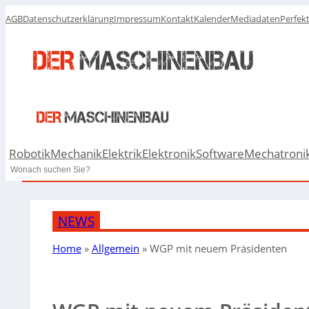
AGB
Datenschutzerklärung
Impressum
Kontakt
Kalender
Mediadaten
Perfek
Robotik
Mechanik
Elektrik
Elektronik
Software
Mechatroni
Search
NEWS
Home
»
Allgemein
»
WGP mit neuem Präsidenten