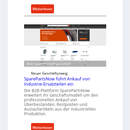
h
:
Weiterlesen
u
C
t
e
z
l
f
l
ü
r
r
o
i
e
n
n
d
t
Bild: SparePartsNow GmbH
i
w
r
Neuer Geschäftszweig
i
e
SparePartsNow führt Ankauf von
c
k
Industrie-Ersatzteilen ein
k
t
Die B2B-Plattform SparePartsNow
e
erweitert ihr Geschäftsmodell um den
e
professionellen Ankauf von
l
A
Überbeständen, Restposten und
t
n
Auslaufartikeln aus der industriellen
X
Produktion.
t
6
r
0
i
:
Weiterlesen