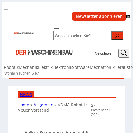
LinkedIn
Newsletter abonnieren
Search
LinkedIn
Newsletter
Robotik
Mechanik
Elektrik
Elektronik
Software
Mechatronik
Herausf
Search
NEWS
Home
»
Allgemein
»
VDMA Robotik:
27.
November
Neuer Vorstand
2024
Volker Spanier wiedergewählt