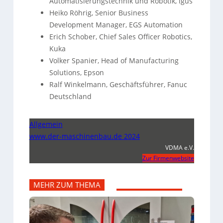
Automatisierungstechnik und Robotik, igus
Heiko Röhrig, Senior Business
Development Manager, EGS Automation
Erich Schober, Chief Sales Officer Robotics,
Kuka
Volker Spanier, Head of Manufacturing
Solutions, Epson
Ralf Winkelmann, Geschäftsführer, Fanuc
Deutschland
Allgemein
www.der-maschinenbau.de 2024
VDMA e.V.
Zur Firmenwebsite
MEHR ZUM THEMA