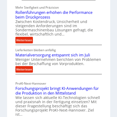
a
e
u
Mehr Steifigkeit und Präzision
t
f
Rollenführungen erhöhen die Performance
h
beim Drückprozess
v
o
Zwischen Kostendruck, Unsicherheit und
o
steigenden Anforderungen sind im
d
n
Sondermaschinenbau Lösungen gefragt, die
e
flexibel, wirtschaftlich und…
I
n
n
:
Weiterlesen
f
R
d
ü
Lieferketten bleiben anfällig
o
u
r
Materialversorgung entspannt sich im Juli
l
s
Weniger Unternehmen berichten von Problemen
n
l
t
bei der Beschaffung von Vorprodukten.
e
a
r
:
Weiterlesen
n
c
i
M
f
h
e
a
ü
h
-
ProKI-Next-Hannover
t
h
a
Forschungsprojekt bringt KI-Anwendungen für
E
e
r
l
die Produktion in den Mittelstand
r
r
u
Wie lassen sich aktuelle KI-Technologien schnell
t
i
n
s
und praxisnah in der Fertigung einsetzen? Mit
i
a
g
a
dieser Fragestellung beschäftigt sich das
g
l
e
Forschungsprojekt ProKI-Next-Hannover. Ziel
t
ist…
v
e
n
z