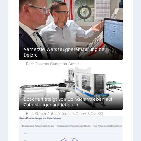
Vernetzte Werkzeugbereitstellung bei
Deloro
Bild: Coscom Computer GmbH
Boschert steigt von Spindelantrieben auf
Zahnstangenantriebe um
Bild: Stöber Antriebstechnik GmbH & Co. KG