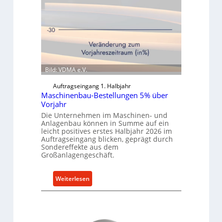
Bild: VDMA e.V.
Auftragseingang 1. Halbjahr
Maschinenbau-Bestellungen 5% über
Vorjahr
Die Unternehmen im Maschinen- und
Anlagenbau können in Summe auf ein
leicht positives erstes Halbjahr 2026 im
Auftragseingang blicken, geprägt durch
Sondereffekte aus dem
Großanlagengeschäft.
:
Weiterlesen
M
a
s
c