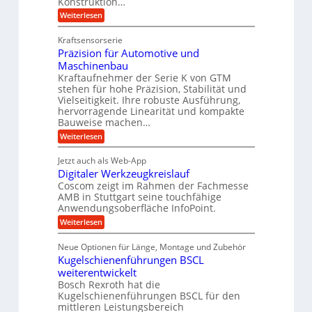
Konstruktion…
g
i
e
t
:
Weiterlesen
e
n
Z
i
z
Z
w
a
c
u
e
Kraftsensorserie
i
h
i
h
n
Präzision für Automotive und
n
n
t
s
Maschinenbau
d
e
d
t
Kraftaufnehmer der Serie K von GTM
n
A
e
a
v
stehen für hohe Präzision, Stabilität und
u
n
t
o
Vielseitigkeit. Ihre robuste Ausführung,
g
f
n
r
hervorragende Linearität und kompakte
e
K
t
Bauweise machen…
i
n
I
r
g
e
:
Weiterlesen
w
e
a
P
i
b
t
r
c
g
Jetzt auch als Web-App
r
e
ä
h
i
s
Digitaler Werkzeugkreislauf
z
f
t
e
e
i
Coscom zeigt im Rahmen der Fachmesse
i
ü
b
s
g
AMB in Stuttgart seine touchfähige
i
e
r
i
e
Anwendungsoberfläche InfoPoint.
f
n
o
r
r
ü
:
Weiterlesen
n
g
a
a
r
D
f
l
a
p
i
u
ü
s
Neue Optionen für Länge, Montage und Zubehör
r
n
g
r
M
e
ä
Kugelschienenführungen BSCL
i
A
a
g
U
z
t
weiterentwickelt
u
s
i
a
m
t
c
Bosch Rexroth hat die
s
l
o
h
g
Kugelschienenführungen BSCL für den
e
e
m
i
mittleren Leistungsbereich
e
H
r
o
n