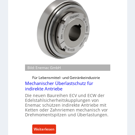
h
i
n
e
n
b
a
u
-
B
Bild: Enemac GmbH
e
s
Für Lebensmittel- und Getränkeindustrie
t
Mechanischer Überlastschutz für
e
indirekte Antriebe
l
Die neuen Baureihen ECV und ECW der
Edelstahlsicherheitskupplungen von
l
Enemac schützen indirekte Antriebe mit
u
Ketten oder Zahnriemen mechanisch vor
n
Drehmomentspitzen und Überlastungen.
g
e
:
Weiterlesen
n