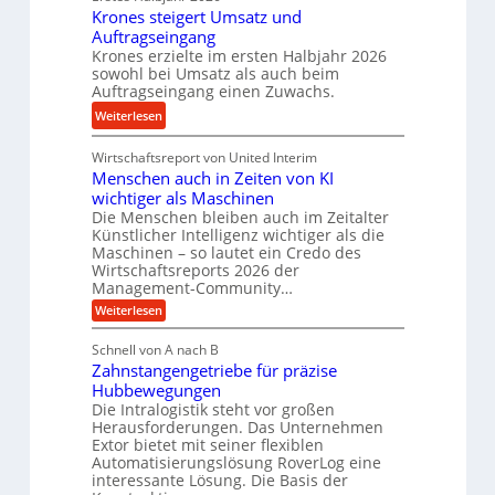
t
Krones steigert Umsatz und
ä
o
r
Auftragseingang
z
r
i
Krones erzielte im ersten Halbjahr 2026
i
e
sowohl bei Umsatz als auch beim
e
s
n
Auftragseingang einen Zuwachs.
b
e
u
:
Weiterlesen
u
n
K
n
d
Wirtschaftsreport von United Interim
r
d
Menschen auch in Zeiten von KI
H
o
l
wichtiger als Maschinen
y
n
a
Die Menschen bleiben auch im Zeitalter
d
e
n
Künstlicher Intelligenz wichtiger als die
r
s
g
Maschinen – so lautet ein Credo des
a
s
l
Wirtschaftsreports 2026 der
u
t
Management-Community…
e
l
e
:
Weiterlesen
b
i
M
i
i
e
k
g
Schnell von A nach B
g
n
i
e
Zahnstangengetriebe für präzise
s
e
c
m
r
Hubbewegungen
K
h
Die Intralogistik steht vor großen
V
t
u
e
Herausforderungen. Das Unternehmen
e
U
n
g
Extor bietet mit seiner flexiblen
a
r
m
e
Automatisierungslösung RoverLog eine
u
g
s
interessante Lösung. Die Basis der
l
c
l
a
h