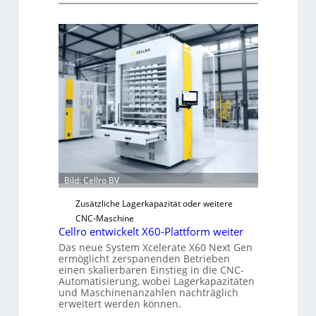
M
5
e
%
c
ü
h
b
a
e
n
r
i
V
s
o
c
r
h
j
e
a
r
h
Ü
Bild: Cellro BV
r
b
Zusätzliche Lagerkapazität oder weitere
e
CNC-Maschine
r
Cellro entwickelt X60-Plattform weiter
l
Das neue System Xcelerate X60 Next Gen
a
ermöglicht zerspanenden Betrieben
s
einen skalierbaren Einstieg in die CNC-
Automatisierung, wobei Lagerkapazitäten
t
und Maschinenanzahlen nachträglich
s
erweitert werden können.
c