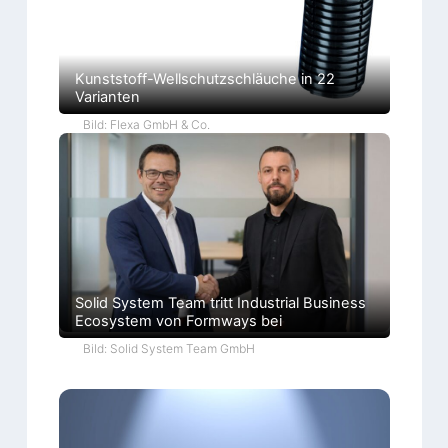
o
k
r
a
t
i
Kunststoff-Wellschutzschläuche in 22
e
Varianten
Bild: Flexa GmbH & Co.
Solid System Team tritt Industrial Business
Ecosystem von Formways bei
Bild: Solid System Team GmbH