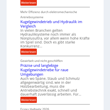
d
:
Weiterlesen
u
K
k
Mehr Effizienz durch elektromechanische
o
t
m
Antriebssysteme
i
p
Kugelgewindetrieb und Hydraulik im
o
Vergleich
a
In vielen Branchen gelten
n
k
Hydrauliksysteme noch immer als
i
t
Nonplusultra, vor allem wenn hohe Kräfte
n
e
im Spiel sind. Doch es gibt starke
d
U
Konkurrenz…
e
l
:
Weiterlesen
n
t
K
M
r
Gewirbelt und nicht geschliffen
u
i
a
Präzise und langlebige
g
t
s
Kugelgewindetriebe für raue
e
t
c
Umgebungen
l
e
h
Auch wo Späne, Staub und Schmutz
g
l
a
allgegenwärtig sind, wie in der
e
Holzbearbeitung, muss die
s
l
w
Antriebstechnik exakt, schnell und
t
l
i
dauerhaft zuverlässig arbeiten. Für…
a
s
n
:
Weiterlesen
n
e
d
P
d
n
e
Erstes Halbjahr 2026
r
s