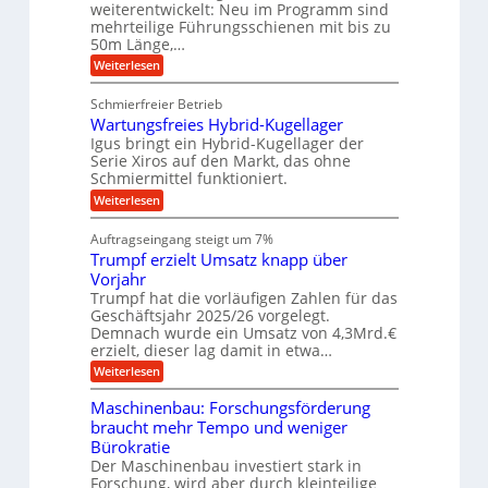
weiterentwickelt: Neu im Programm sind
u
W
b
t
e
b
mehrteilige Führungsschienen mit bis zu
e
i
n
u
b
r
50m Länge,…
v
e
n
k
e
:
Weiterlesen
w
z
u
g
K
e
e
n
u
e
g
u
Schmierfreier Betrieb
d
g
u
n
g
M
Wartungsfreies Hybrid-Kugellager
e
n
k
a
l
Igus bringt ein Hybrid-Kugellager der
g
r
s
s
Serie Xiros auf den Markt, das ohne
e
e
c
c
n
Schmiermittel funktioniert.
i
h
h
s
i
:
Weiterlesen
i
l
n
W
e
a
e
a
n
Auftragseingang steigt um 7%
u
n
r
e
f
Trumpf erzielt Umsatz knapp über
b
t
n
a
u
Vorjahr
f
u
n
ü
Trumpf hat die vorläufigen Zahlen für das
g
h
Geschäftsjahr 2025/26 vorgelegt.
s
r
Demnach wurde ein Umsatz von 4,3Mrd.€
f
u
erzielt, dieser lag damit in etwa…
r
n
e
g
:
Weiterlesen
i
e
T
e
n
r
Maschinenbau: Forschungsförderung
s
B
u
braucht mehr Tempo und weniger
H
S
m
y
Bürokratie
C
p
b
L
f
Der Maschinenbau investiert stark in
r
w
e
Forschung, wird aber durch kleinteilige