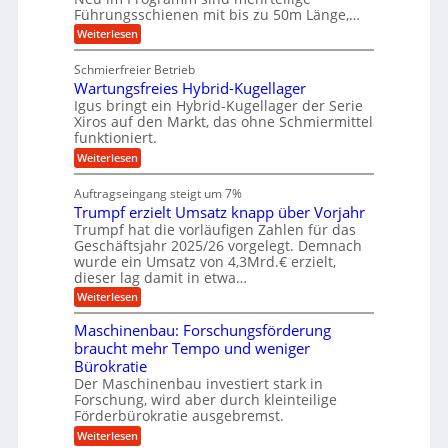
t
b
Führungsschienen mit bis zu 50m Länge,…
e
i
u
b
r
v
:
Weiterlesen
n
e
k
e
K
w
z
g
u
u
e
Schmierfreier Betrieb
e
n
e
g
g
u
d
Wartungsfreies Hybrid-Kugellager
e
n
u
g
M
l
Igus bringt ein Hybrid-Kugellager der Serie
n
k
a
s
Xiros auf den Markt, das ohne Schmiermittel
g
r
s
c
funktioniert.
e
e
c
h
n
i
h
:
Weiterlesen
i
s
i
W
e
l
n
a
n
Auftragseingang steigt um 7%
a
e
r
e
u
Trumpf erzielt Umsatz knapp über Vorjahr
n
t
n
f
b
u
Trumpf hat die vorläufigen Zahlen für das
f
a
n
ü
Geschäftsjahr 2025/26 vorgelegt. Demnach
u
g
h
wurde ein Umsatz von 4,3Mrd.€ erzielt,
s
r
dieser lag damit in etwa…
f
u
:
r
Weiterlesen
n
T
e
g
r
i
e
Maschinenbau: Forschungsförderung
u
e
n
braucht mehr Tempo und weniger
m
s
B
Bürokratie
p
H
S
f
y
Der Maschinenbau investiert stark in
C
e
b
L
Forschung, wird aber durch kleinteilige
r
r
w
Förderbürokratie ausgebremst.
z
i
e
:
Weiterlesen
i
d
i