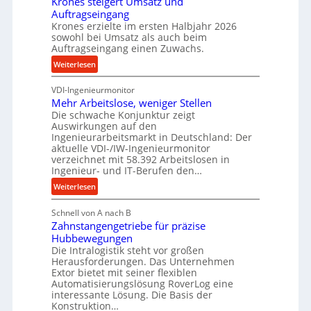
Krones steigert Umsatz und
ä
r
t
Auftragseingang
z
o
r
Krones erzielte im ersten Halbjahr 2026
i
z
i
sowohl bei Umsatz als auch beim
s
e
Auftragseingang einen Zuwachs.
e
e
s
b
:
Weiterlesen
u
s
u
K
n
n
VDI-Ingenieurmonitor
r
d
d
Mehr Arbeitslose, weniger Stellen
o
l
Die schwache Konjunktur zeigt
H
n
a
Auswirkungen auf den
y
e
n
Ingenieurarbeitsmarkt in Deutschland: Der
d
s
g
aktuelle VDI-/IW-Ingenieurmonitor
r
s
verzeichnet mit 58.392 Arbeitslosen in
l
a
t
Ingenieur- und IT-Berufen den…
e
u
e
:
b
Weiterlesen
l
i
M
i
i
g
Schnell von A nach B
e
g
k
e
Zahnstangengetriebe für präzise
h
e
i
r
Hubbewegungen
r
K
m
t
Die Intralogistik steht vor großen
A
u
Herausforderungen. Das Unternehmen
V
U
r
g
Extor bietet mit seiner flexiblen
e
m
b
e
Automatisierungslösung RoverLog eine
r
s
e
l
interessante Lösung. Die Basis der
g
a
Konstruktion…
i
g