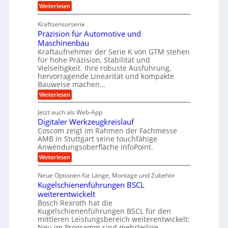
l
t
t
e
:
Weiterlesen
e
z
Z
s
w
a
i
u
Kraftsensorserie
l
i
h
c
n
Präzision für Automotive und
o
n
n
h
d
s
Maschinenbau
s
d
t
A
Kraftaufnehmer der Serie K von GTM stehen
e
e
a
für hohe Präzision, Stabilität und
u
n
,
t
Vielseitigkeit. Ihre robuste Ausführung,
g
f
w
r
hervorragende Linearität und kompakte
e
t
e
i
Bauweise machen…
n
r
g
n
e
:
Weiterlesen
e
a
P
i
b
t
r
g
g
e
Jetzt auch als Web-App
r
ä
s
i
e
f
Digitaler Werkzeugkreislauf
z
e
e
i
Coscom zeigt im Rahmen der Fachmesse
r
ü
b
s
i
AMB in Stuttgart seine touchfähige
S
r
e
i
Anwendungsoberfläche InfoPoint.
n
f
t
r
o
ü
:
g
Weiterlesen
n
e
a
r
D
f
a
l
u
p
i
ü
Neue Optionen für Länge, Montage und Zubehör
n
r
g
l
e
r
ä
Kugelschienenführungen BSCL
i
g
A
e
U
z
t
weiterentwickelt
u
i
n
m
a
t
Bosch Rexroth hat die
s
l
o
g
Kugelschienenführungen BSCL für den
e
e
m
e
mittleren Leistungsbereich weiterentwickelt:
H
r
o
Neu im Programm sind mehrteilige
u
b
W