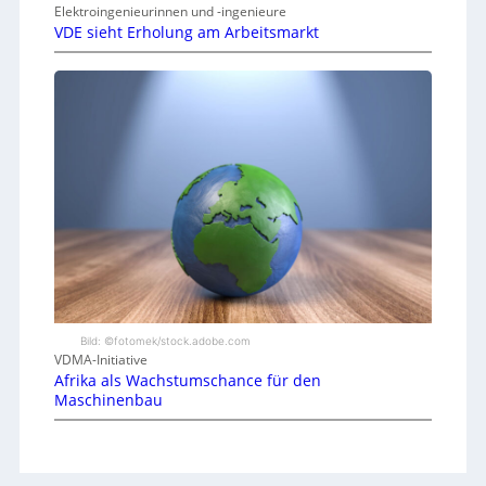
Elektroingenieurinnen und -ingenieure
VDE sieht Erholung am Arbeitsmarkt
Bild: ©fotomek/stock.adobe.com
VDMA-Initiative
Afrika als Wachstumschance für den
Maschinenbau