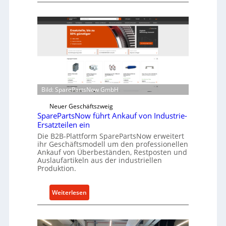
z
e
f
l
ü
l
r
r
i
o
n
e
d
n
i
t
Bild: SparePartsNow GmbH
r
w
e
i
Neuer Geschäftszweig
k
SparePartsNow führt Ankauf von Industrie-
c
t
Ersatzteilen ein
k
e
Die B2B-Plattform SparePartsNow erweitert
e
ihr Geschäftsmodell um den professionellen
A
l
Ankauf von Überbeständen, Restposten und
n
t
Auslaufartikeln aus der industriellen
t
Produktion.
X
r
6
i
0
:
Weiterlesen
e
-
S
b
P
p
e
l
a