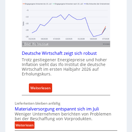
v
h
o
o
n
d
I
e
n
n
d
f
u
ü
Bild: Ifo Institut
s
r
t
Deutsche Wirtschaft zeigt sich robust
n
r
Trotz gestiegener Energiepreise und hoher
a
Inflation sieht das Ifo Institut die deutsche
i
c
Wirtschaft im ersten Halbjahr 2026 auf
e
h
Erholungskurs.
-
h
E
a
:
Weiterlesen
r
l
D
s
t
e
a
Lieferketten bleiben anfällig
i
u
t
Materialversorgung entspannt sich im Juli
g
t
Weniger Unternehmen berichten von Problemen
z
e
bei der Beschaffung von Vorprodukten.
s
t
W
c
:
Weiterlesen
e
e
M
h