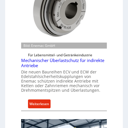
Bild: Enemac GmbH
Für Lebensmittel- und Getränkeindustrie
Mechanischer Überlastschutz für indirekte
Antriebe
Die neuen Baureihen ECV und ECW der
Edelstahlsicherheitskupplungen von
Enemac schützen indirekte Antriebe mit
Ketten oder Zahnriemen mechanisch vor
Drehmomentspitzen und Überlastungen.
:
Weiterlesen
M
e
c
h