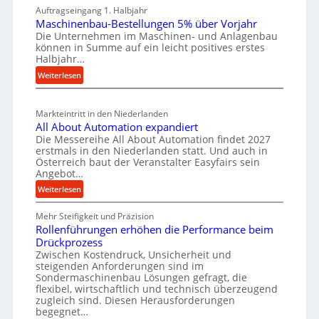
i
r
Auftragseingang 1. Halbjahr
a
e
l
k
Maschinenbau-Bestellungen 5% über Vorjahr
t
W
e
z
Die Unternehmen im Maschinen- und Anlagenbau
e
i
n
können in Summe auf ein leicht positives erstes
e
r
r
Halbjahr…
e
i
u
t
:
Weiterlesen
i
a
g
s
M
n
l
b
a
c
v
a
Markteintritt in den Niederlanden
s
h
e
u
All About Automation expandiert
c
a
r
Die Messereihe All About Automation findet 2027
p
h
s
f
erstmals in den Niederlanden statt. Und auch in
r
i
o
Österreich baut der Veranstalter Easyfairs sein
t
n
o
Angebot…
r
z
e
z
g
:
Weiterlesen
e
n
e
u
A
i
b
n
s
Mehr Steifigkeit und Präzision
l
g
a
g
Rollenführungen erhöhen die Performance beim
s
l
t
u
e
Drückprozess
A
e
-
s
Zwischen Kostendruck, Unsicherheit und
n
b
B
steigenden Anforderungen sind im
i
t
o
Sondermaschinenbau Lösungen gefragt, die
e
s
c
u
flexibel, wirtschaftlich und technisch überzeugend
s
p
h
t
zugleich sind. Diesen Herausforderungen
t
a
begegnet…
A
r
e