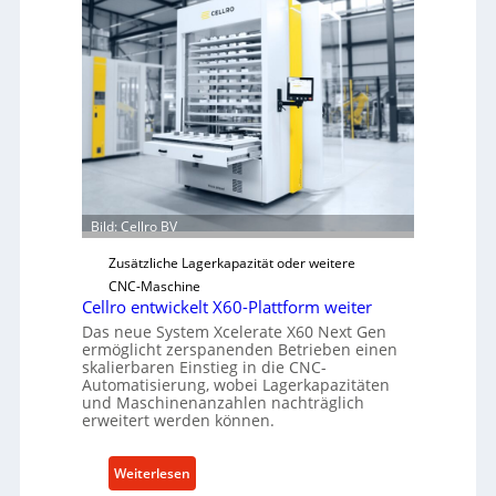
a
n
i
s
c
h
e
r
Ü
Bild: Cellro BV
b
e
Zusätzliche Lagerkapazität oder weitere
r
CNC-Maschine
l
Cellro entwickelt X60-Plattform weiter
a
Das neue System Xcelerate X60 Next Gen
s
ermöglicht zerspanenden Betrieben einen
skalierbaren Einstieg in die CNC-
t
Automatisierung, wobei Lagerkapazitäten
s
und Maschinenanzahlen nachträglich
c
erweitert werden können.
h
u
:
Weiterlesen
t
C