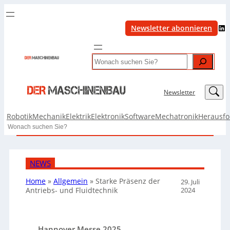
LinkedIn
Newsletter abonnieren
Search
LinkedIn
Newsletter
Robotik
Mechanik
Elektrik
Elektronik
Software
Mechatronik
Herausf
Search
NEWS
Home
»
Allgemein
»
Starke Präsenz der
29. Juli
2024
Antriebs- und Fluidtechnik
Hannover Messe 2025