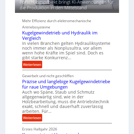
d
Forschungsprojekt bringt KI-Anwendungen für
i
die Produktion in den Mittelstand
e
P
Mehr Effizienz durch elektromechanische
e
Antriebssysteme
r
Kugelgewindetrieb und Hydraulik im
f
Vergleich
o
In vielen Branchen gelten Hydrauliksysteme
r
noch immer als Nonplusultra, vor allem
m
wenn hohe Kräfte im Spiel sind. Doch es
a
gibt starke Konkurrenz…
n
:
Weiterlesen
c
K
e
Gewirbelt und nicht geschliffen
u
b
Präzise und langlebige Kugelgewindetriebe
g
e
für raue Umgebungen
e
i
Auch wo Späne, Staub und Schmutz
l
allgegenwärtig sind, wie in der
m
g
Holzbearbeitung, muss die Antriebstechnik
D
e
exakt, schnell und dauerhaft zuverlässig
r
w
arbeiten. Für…
ü
i
:
Weiterlesen
c
n
P
k
d
Erstes Halbjahr 2026
r
p
e