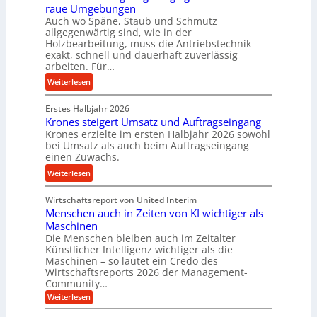
raue Umgebungen
e
e
a
Auch wo Späne, Staub und Schmutz
l
l
s
allgegenwärtig sind, wie in der
g
s
c
Holzbearbeitung, muss die Antriebstechnik
e
t
h
exakt, schnell und dauerhaft zuverlässig
w
arbeiten. Für…
a
a
i
n
l
:
Weiterlesen
n
d
l
P
d
s
Erstes Halbjahr 2026
r
e
e
Krones steigert Umsatz und Auftragseingang
ä
t
Krones erzielte im ersten Halbjahr 2026 sowohl
n
z
r
bei Umsatz als auch beim Auftragseingang
s
i
einen Zuwachs.
i
o
s
e
:
Weiterlesen
r
e
b
K
e
u
u
Wirtschaftsreport von United Interim
r
n
n
n
Menschen auch in Zeiten von KI wichtiger als
o
d
d
Maschinen
n
l
Die Menschen bleiben auch im Zeitalter
H
e
a
Künstlicher Intelligenz wichtiger als die
y
s
n
Maschinen – so lautet ein Credo des
d
s
g
Wirtschaftsreports 2026 der Management-
r
t
Community…
l
a
e
:
e
Weiterlesen
u
M
i
b
e