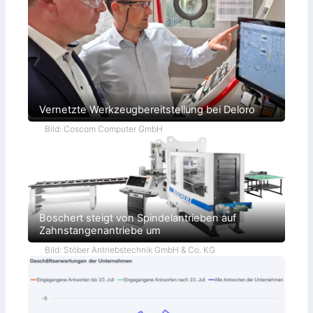
Vernetzte Werkzeugbereitstellung bei Deloro
Bild: Coscom Computer GmbH
Boschert steigt von Spindelantrieben auf
Zahnstangenantriebe um
Bild: Stöber Antriebstechnik GmbH & Co. KG