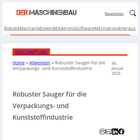
Linked
Newsletter
Robotik
Mechanik
Elektrik
Elektronik
Software
Mechatronik
Herausf
BESCHAFFUNG
Home
»
Allgemein
»
Robuster Sauger für die
30.
Januar
Verpackungs- und Kunststoffindustrie
2023
Robuster Sauger für die
Verpackungs- und
Kunststoffindustrie