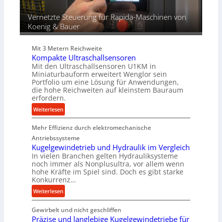
ü
r
Vernetzte Steuerung für Rapida-Maschinen von
d
Koenig & Bauer
i
e
Mit 3 Metern Reichweite
P
Kompakte Ultraschallsensoren
r
Mit den Ultraschallsensoren U1KM in
o
Miniaturbauform erweitert Wenglor sein
d
Portfolio um eine Lösung für Anwendungen,
u
die hohe Reichweiten auf kleinstem Bauraum
erfordern.
k
t
:
Weiterlesen
i
K
o
Mehr Effizienz durch elektromechanische
o
n
m
Antriebssysteme
i
p
Kugelgewindetrieb und Hydraulik im Vergleich
n
In vielen Branchen gelten Hydrauliksysteme
a
noch immer als Nonplusultra, vor allem wenn
d
k
hohe Kräfte im Spiel sind. Doch es gibt starke
e
t
Konkurrenz…
n
e
:
Weiterlesen
M
U
K
i
l
Gewirbelt und nicht geschliffen
u
t
t
Präzise und langlebige Kugelgewindetriebe für
g
t
r