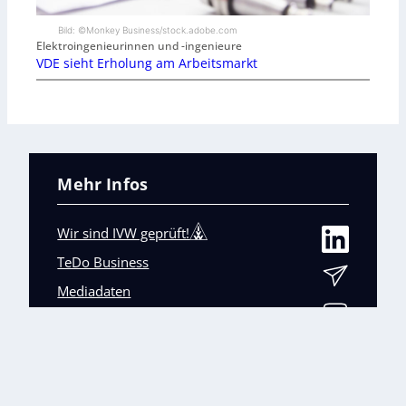
Bild: ©Monkey Business/stock.adobe.com
Elektroingenieurinnen und -ingenieure
VDE sieht Erholung am Arbeitsmarkt
Mehr Infos
Wir sind IVW geprüft!
TeDo Business
Mediadaten
Abo-Service
Unsere weiteren Fachmagazine
+