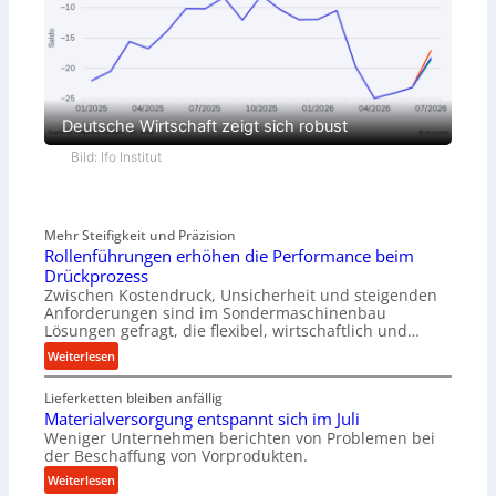
Deutsche Wirtschaft zeigt sich robust
Bild: Ifo Institut
Mehr Steifigkeit und Präzision
Rollenführungen erhöhen die Performance beim
Drückprozess
Zwischen Kostendruck, Unsicherheit und steigenden
Anforderungen sind im Sondermaschinenbau
Lösungen gefragt, die flexibel, wirtschaftlich und…
:
Weiterlesen
R
Lieferketten bleiben anfällig
o
Materialversorgung entspannt sich im Juli
l
Weniger Unternehmen berichten von Problemen bei
l
der Beschaffung von Vorprodukten.
e
:
Weiterlesen
n