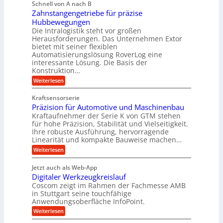
l
g
Schnell von A nach B
i
n
i
e
Zahnstangengetriebe für präzise
s
g
k
c
r
Hubbewegungen
e
h
i
Die Intralogistik steht vor großen
t
K
e
Herausforderungen. Das Unternehmen Extor
m
U
n
u
bietet mit seiner flexiblen
V
a
m
g
Automatisierungslösung RoverLog eine
u
e
s
e
interessante Lösung. Die Basis der
c
r
a
h
Konstruktion…
l
i
g
t
:
g
Weiterlesen
n
l
Z
z
e
Z
a
e
u
e
Kraftsensorserie
w
h
i
i
n
Präzision für Automotive und Maschinenbau
n
i
t
c
s
Kraftaufnehmer der Serie K von GTM stehen
d
e
n
t
für hohe Präzision, Stabilität und Vielseitigkeit.
h
n
A
d
a
Ihre robuste Ausführung, hervorragende
v
u
n
e
o
Linearität und kompakte Bauweise machen…
g
f
n
t
:
e
Weiterlesen
K
t
r
P
n
I
r
r
g
i
w
Jetzt auch als Web-App
ä
e
a
i
e
Digitaler Werkzeugkreislauf
z
t
c
g
i
b
r
Coscom zeigt im Rahmen der Fachmesse AMB
h
s
i
s
in Stuttgart seine touchfähige
e
t
i
e
Anwendungsoberfläche InfoPoint.
e
i
f
o
b
g
i
:
Weiterlesen
n
e
ü
e
D
f
f
n
r
r