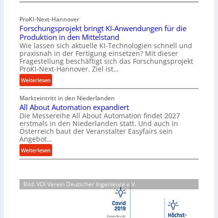
M
f
a
ü
ProKI-Next-Hannover
t
h
Forschungsprojekt bringt KI-Anwendungen für die
e
r
Produktion in den Mittelstand
r
u
Wie lassen sich aktuelle KI-Technologien schnell und
i
n
praxisnah in der Fertigung einsetzen? Mit dieser
a
g
Fragestellung beschäftigt sich das Forschungsprojekt
l
e
ProKI-Next-Hannover. Ziel ist…
v
n
:
Weiterlesen
e
e
F
r
r
Markteintritt in den Niederlanden
o
s
h
All About Automation expandiert
r
o
ö
Die Messereihe All About Automation findet 2027
s
r
erstmals in den Niederlanden statt. Und auch in
h
c
Österreich baut der Veranstalter Easyfairs sein
g
e
h
Angebot…
u
n
u
:
n
Weiterlesen
d
n
A
g
i
g
l
e
e
s
l
n
P
p
Bild: VDI Verein Deutscher Ingenieure e.V.
A
t
e
r
b
s
r
o
o
p
f
j
u
a
o