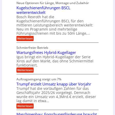
i
ü
ü
Neue Optionen für Länge, Montage und Zubehör
g
a
g
r
r
r
l
Kugelschienenführungen BSCL
i
a
A
p
a
s
t
weiterentwickelt
u
r
n
M
u
a
t
ä
Bosch Rexroth hat die
a
g
l
e
o
z
Kugelschienenführungen BSCL für den
s
e
m
i
U
mittleren Leistungsbereich weiterentwickelt:
c
r
o
s
h
Neu im Programm sind mehrteilige
m
W
t
e
i
Führungsschienen mit bis zu 50m Länge,…
e
g
i
H
n
r
v
u
:
Weiterlesen
e
e
k
e
b
K
n
b
z
u
b
u
Schmierfreier Betrieb
e
n
u
e
g
u
d
Wartungsfreies Hybrid-Kugellager
w
e
n
g
M
e
l
Igus bringt ein Hybrid-Kugellager der Serie
g
k
a
g
s
Xiros auf den Markt, das ohne Schmiermittel
r
s
u
e
c
funktioniert.
e
c
n
h
n
i
h
:
g
Weiterlesen
i
s
i
W
e
e
l
n
a
n
n
Auftragseingang steigt um 7%
a
e
r
e
u
Trumpf erzielt Umsatz knapp über Vorjahr
n
t
n
f
b
u
Trumpf hat die vorläufigen Zahlen für das
f
a
n
ü
Geschäftsjahr 2025/26 vorgelegt. Demnach
u
g
h
wurde ein Umsatz von 4,3Mrd.€ erzielt, dieser
s
r
lag damit in etwa…
f
u
:
r
Weiterlesen
n
T
e
g
r
i
e
Maschinenbau: Forschungsförderung braucht